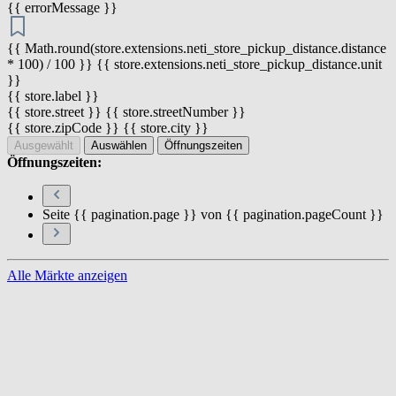
{{ errorMessage }}
{{ Math.round(store.extensions.neti_store_pickup_distance.distance
* 100) / 100 }} {{ store.extensions.neti_store_pickup_distance.unit
}}
{{ store.label }}
{{ store.street }} {{ store.streetNumber }}
{{ store.zipCode }} {{ store.city }}
Ausgewählt
Auswählen
Öffnungszeiten
Öffnungszeiten:
Seite {{ pagination.page }} von {{ pagination.pageCount }}
Alle Märkte anzeigen