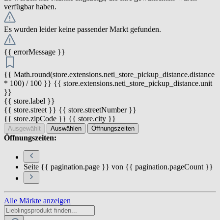
verfügbar haben.
Es wurden leider keine passender Markt gefunden.
{{ errorMessage }}
{{ Math.round(store.extensions.neti_store_pickup_distance.distance
* 100) / 100 }} {{ store.extensions.neti_store_pickup_distance.unit
}}
{{ store.label }}
{{ store.street }} {{ store.streetNumber }}
{{ store.zipCode }} {{ store.city }}
Ausgewählt
Auswählen
Öffnungszeiten
Öffnungszeiten:
Seite {{ pagination.page }} von {{ pagination.pageCount }}
Alle Märkte anzeigen