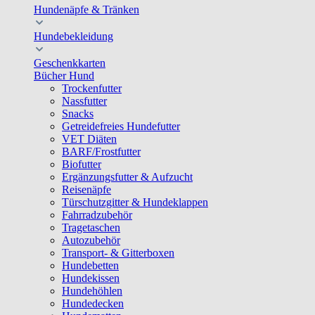
Hundenäpfe & Tränken
Hundebekleidung
Geschenkkarten
Bücher Hund
Trockenfutter
Nassfutter
Snacks
Getreidefreies Hundefutter
VET Diäten
BARF/Frostfutter
Biofutter
Ergänzungsfutter & Aufzucht
Reisenäpfe
Türschutzgitter & Hundeklappen
Fahrradzubehör
Tragetaschen
Autozubehör
Transport- & Gitterboxen
Hundebetten
Hundekissen
Hundehöhlen
Hundedecken