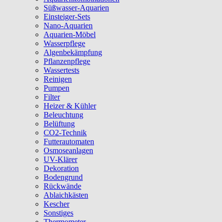
Süßwasser-Aquarien
Einsteiger-Sets
Nano-Aquarien
Aquarien-Möbel
Wasserpflege
Algenbekämpfung
Pflanzenpflege
Wassertests
Reinigen
Pumpen
Filter
Heizer & Kühler
Beleuchtung
Belüftung
CO2-Technik
Futterautomaten
Osmoseanlagen
UV-Klärer
Dekoration
Bodengrund
Rückwände
Ablaichkästen
Kescher
Sonstiges
Thermometer