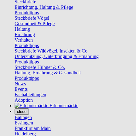
Steckbriefe
Einrichtung, Haltung & Pflege
Produkttipps
Steckbriefe Vögel
Gesundheit & Pflege
Haltung
Ernährung
Verhalten
Produkttipps
Steckbriefe Wildvögel, Insekten & Co
Unterstützung, Unterbringung & Ernährung
Produkttipps
Steckbriefe Hühner & Co.
Haltung, Ernährung & Gesundheit
Produkttipps
News
Events
Fachabteilungen
Adoption
Erlebnismärkte
close
Balingen
Esslingen
Frankfurt am Main
Heidelberg