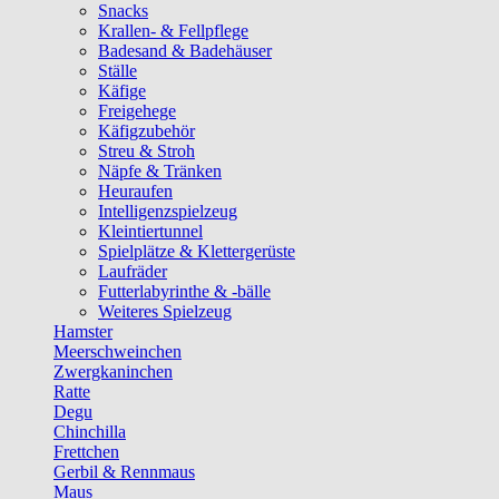
Snacks
Krallen- & Fellpflege
Badesand & Badehäuser
Ställe
Käfige
Freigehege
Käfigzubehör
Streu & Stroh
Näpfe & Tränken
Heuraufen
Intelligenzspielzeug
Kleintiertunnel
Spielplätze & Klettergerüste
Laufräder
Futterlabyrinthe & -bälle
Weiteres Spielzeug
Hamster
Meerschweinchen
Zwergkaninchen
Ratte
Degu
Chinchilla
Frettchen
Gerbil & Rennmaus
Maus