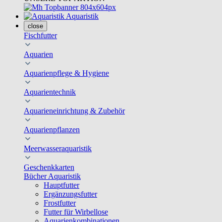
Aquaristik
close
Fischfutter
Aquarien
Aquarienpflege & Hygiene
Aquarientechnik
Aquarieneinrichtung & Zubehör
Aquarienpflanzen
Meerwasseraquaristik
Geschenkkarten
Bücher Aquaristik
Hauptfutter
Ergänzungsfutter
Frostfutter
Futter für Wirbellose
Aquarienkombinationen