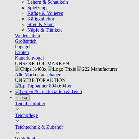
Leitern & Schaukeln
Spielzeug
Käfige & Volieren
Käfigzubehör
Streu & Sand
Näpfe & Tränken
Wellensittich
Großsittich
Papagei
Exoten
Kanarienvogel
UNSERE TOP-MARKEN
Alle Marken anschauen
UNSERE TOP AKTION
Garten & Teich
close
Teichfischfutter
Teichpflege
Teichtechnik & Zubehör
Wildvögel