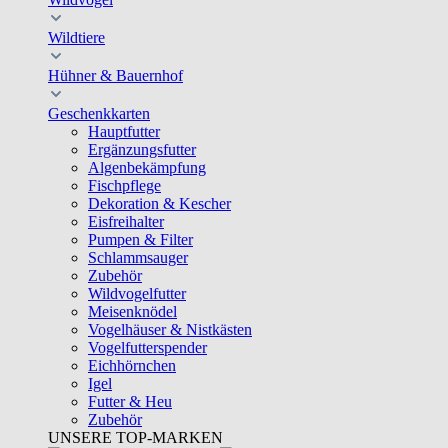
Wildtiere
Hühner & Bauernhof
Geschenkkarten
Hauptfutter
Ergänzungsfutter
Algenbekämpfung
Fischpflege
Dekoration & Kescher
Eisfreihalter
Pumpen & Filter
Schlammsauger
Zubehör
Wildvogelfutter
Meisenknödel
Vogelhäuser & Nistkästen
Vogelfutterspender
Eichhörnchen
Igel
Futter & Heu
Zubehör
UNSERE TOP-MARKEN