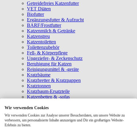
Getreidefreies Katzenfutter
VET Diäten
Biofutter
Ergänzungsfutter & Aufzucht
BARF/Frostfutter
Katzenmilch & Getränke
Katzenstreu
Katzentoiletten
Toilettenzubehör
Fell- & Körperpflege
Ungeziefer- & Zeckenschutz
Beruhigung für Katzen
Reinigungsmittel & -geräte
Kratzbäume
Kratzbretter & Kratzpappen
Kratztonnen
Kratzbaum-Ersatzteile
Katzenbetten & -sofas
Katzenhöhlen
Katzenhäuser
Wir verwenden Cookies
Hängematten & Fensterliegeplätze
Wir verwenden Cookies zur Analyse unserer Besucherdaten, um unsere Website zu
Katzendecken & -matten
verbessern, um personalisierte Inhalte anzuzeigen und Dir ein großartiges Website-
Baldrian- & Catnipspielzeug
Erlebnis zu bieten.
Spielmäuse & Bälle
Katzenangeln