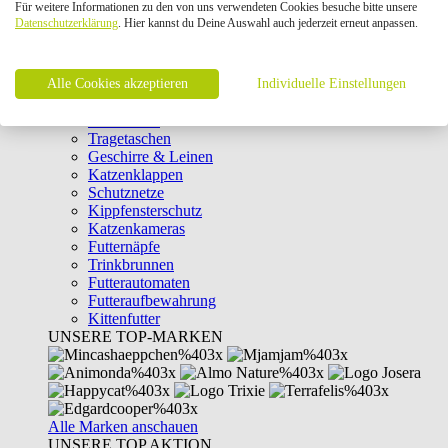
Für weitere Informationen zu den von uns verwendeten Cookies besuche bitte unsere
Intelligenzspielzeug
Datenschutzerklärung
. Hier kannst du Deine Auswahl auch jederzeit erneut anpassen.
Laserpointer & Elektrospielzeug
Katzentunnel
Clicker & Target Sticks für Katzen
Alle Cookies akzeptieren
Weiteres Katzenspielzeug
Individuelle Einstellungen
Transportboxen
Halsbänder
Tragetaschen
Geschirre & Leinen
Katzenklappen
Schutznetze
Kippfensterschutz
Katzenkameras
Futternäpfe
Trinkbrunnen
Futterautomaten
Futteraufbewahrung
Kittenfutter
UNSERE TOP-MARKEN
Alle Marken anschauen
UNSERE TOP AKTION