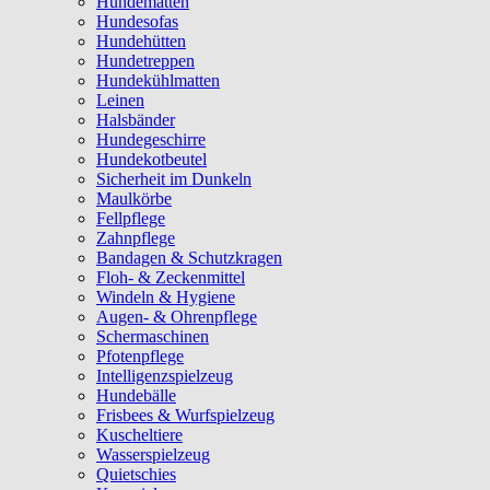
Hundematten
Hundesofas
Hundehütten
Hundetreppen
Hundekühlmatten
Leinen
Halsbänder
Hundegeschirre
Hundekotbeutel
Sicherheit im Dunkeln
Maulkörbe
Fellpflege
Zahnpflege
Bandagen & Schutzkragen
Floh- & Zeckenmittel
Windeln & Hygiene
Augen- & Ohrenpflege
Schermaschinen
Pfotenpflege
Intelligenzspielzeug
Hundebälle
Frisbees & Wurfspielzeug
Kuscheltiere
Wasserspielzeug
Quietschies