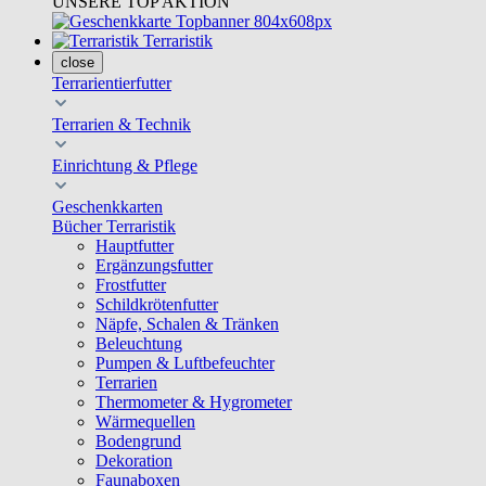
UNSERE TOP AKTION
Terraristik
close
Terrarientierfutter
Terrarien & Technik
Einrichtung & Pflege
Geschenkkarten
Bücher Terraristik
Hauptfutter
Ergänzungsfutter
Frostfutter
Schildkrötenfutter
Näpfe, Schalen & Tränken
Beleuchtung
Pumpen & Luftbefeuchter
Terrarien
Thermometer & Hygrometer
Wärmequellen
Bodengrund
Dekoration
Faunaboxen