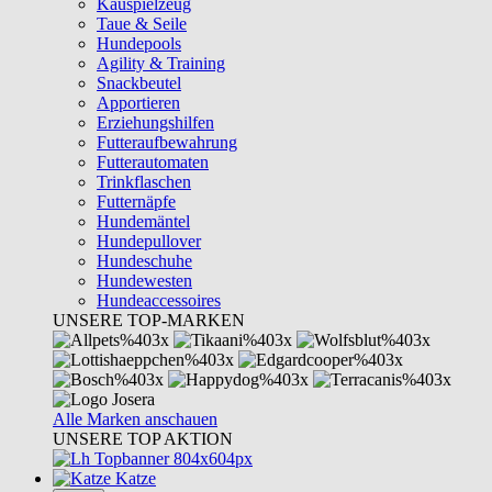
Kauspielzeug
Taue & Seile
Hundepools
Agility & Training
Snackbeutel
Apportieren
Erziehungshilfen
Futteraufbewahrung
Futterautomaten
Trinkflaschen
Futternäpfe
Hundemäntel
Hundepullover
Hundeschuhe
Hundewesten
Hundeaccessoires
UNSERE TOP-MARKEN
Alle Marken anschauen
UNSERE TOP AKTION
Katze