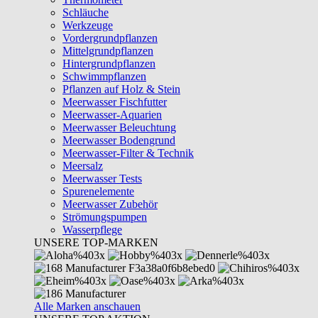
Schläuche
Werkzeuge
Vordergrundpflanzen
Mittelgrundpflanzen
Hintergrundpflanzen
Schwimmpflanzen
Pflanzen auf Holz & Stein
Meerwasser Fischfutter
Meerwasser-Aquarien
Meerwasser Beleuchtung
Meerwasser Bodengrund
Meerwasser-Filter & Technik
Meersalz
Meerwasser Tests
Spurenelemente
Meerwasser Zubehör
Strömungspumpen
Wasserpflege
UNSERE TOP-MARKEN
Alle Marken anschauen