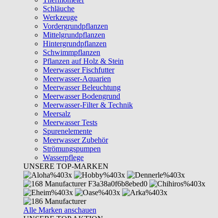
Schläuche
Werkzeuge
Vordergrundpflanzen
Mittelgrundpflanzen
Hintergrundpflanzen
Schwimmpflanzen
Pflanzen auf Holz & Stein
Meerwasser Fischfutter
Meerwasser-Aquarien
Meerwasser Beleuchtung
Meerwasser Bodengrund
Meerwasser-Filter & Technik
Meersalz
Meerwasser Tests
Spurenelemente
Meerwasser Zubehör
Strömungspumpen
Wasserpflege
UNSERE TOP-MARKEN
Alle Marken anschauen