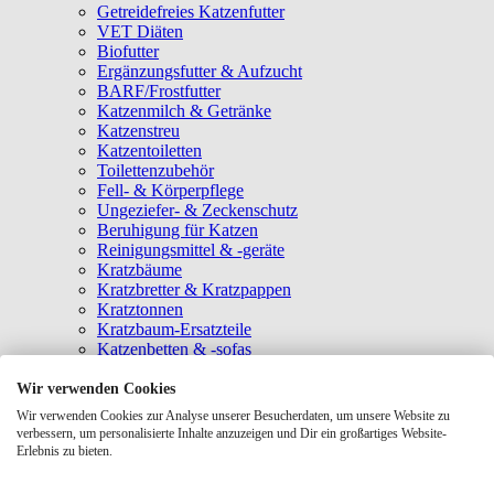
Getreidefreies Katzenfutter
VET Diäten
Biofutter
Ergänzungsfutter & Aufzucht
BARF/Frostfutter
Katzenmilch & Getränke
Katzenstreu
Katzentoiletten
Toilettenzubehör
Fell- & Körperpflege
Ungeziefer- & Zeckenschutz
Beruhigung für Katzen
Reinigungsmittel & -geräte
Kratzbäume
Kratzbretter & Kratzpappen
Kratztonnen
Kratzbaum-Ersatzteile
Katzenbetten & -sofas
Katzenhöhlen
Katzenhäuser
Wir verwenden Cookies
Hängematten & Fensterliegeplätze
Wir verwenden Cookies zur Analyse unserer Besucherdaten, um unsere Website zu
Katzendecken & -matten
verbessern, um personalisierte Inhalte anzuzeigen und Dir ein großartiges Website-
Baldrian- & Catnipspielzeug
Erlebnis zu bieten.
Spielmäuse & Bälle
Katzenangeln