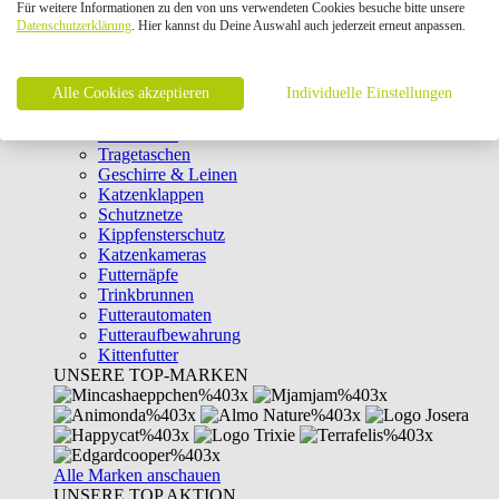
Für weitere Informationen zu den von uns verwendeten Cookies besuche bitte unsere
Intelligenzspielzeug
Datenschutzerklärung
. Hier kannst du Deine Auswahl auch jederzeit erneut anpassen.
Laserpointer & Elektrospielzeug
Katzentunnel
Clicker & Target Sticks für Katzen
Alle Cookies akzeptieren
Weiteres Katzenspielzeug
Individuelle Einstellungen
Transportboxen
Halsbänder
Tragetaschen
Geschirre & Leinen
Katzenklappen
Schutznetze
Kippfensterschutz
Katzenkameras
Futternäpfe
Trinkbrunnen
Futterautomaten
Futteraufbewahrung
Kittenfutter
UNSERE TOP-MARKEN
Alle Marken anschauen
UNSERE TOP AKTION