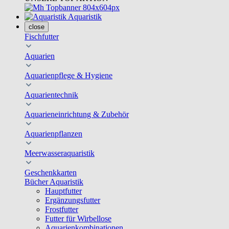
Aquaristik
close
Fischfutter
Aquarien
Aquarienpflege & Hygiene
Aquarientechnik
Aquarieneinrichtung & Zubehör
Aquarienpflanzen
Meerwasseraquaristik
Geschenkkarten
Bücher Aquaristik
Hauptfutter
Ergänzungsfutter
Frostfutter
Futter für Wirbellose
Aquarienkombinationen