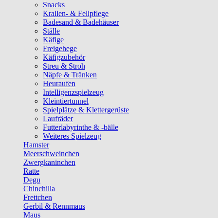
Snacks
Krallen- & Fellpflege
Badesand & Badehäuser
Ställe
Käfige
Freigehege
Käfigzubehör
Streu & Stroh
Näpfe & Tränken
Heuraufen
Intelligenzspielzeug
Kleintiertunnel
Spielplätze & Klettergerüste
Laufräder
Futterlabyrinthe & -bälle
Weiteres Spielzeug
Hamster
Meerschweinchen
Zwergkaninchen
Ratte
Degu
Chinchilla
Frettchen
Gerbil & Rennmaus
Maus