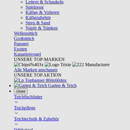
Leitern & Schaukeln
Spielzeug
Käfige & Volieren
Käfigzubehör
Streu & Sand
Näpfe & Tränken
Wellensittich
Großsittich
Papagei
Exoten
Kanarienvogel
UNSERE TOP-MARKEN
Alle Marken anschauen
UNSERE TOP AKTION
Garten & Teich
close
Teichfischfutter
Teichpflege
Teichtechnik & Zubehör
Wildvögel