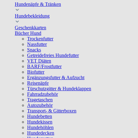
Hundenäpfe & Tränken
Hundebekleidung
Geschenkkarten
Bücher Hund
Trockenfutter
Nassfutter
Snacks
Getreidefreies Hundefutter
VET Diäten
BARF/Frostfutter
Biofutter
Ergänzungsfutter & Aufzucht
Reisenäpfe
Türschutzgitter & Hundeklappen
Fahrradzubehör
Tragetaschen
Autozubehör
Transport- & Gitterboxen
Hundebetten
Hundekissen
Hundehöhlen
Hundedecken