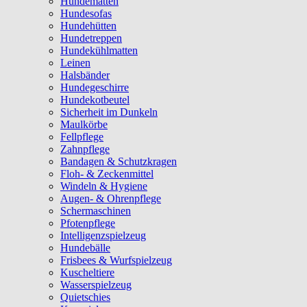
Hundematten
Hundesofas
Hundehütten
Hundetreppen
Hundekühlmatten
Leinen
Halsbänder
Hundegeschirre
Hundekotbeutel
Sicherheit im Dunkeln
Maulkörbe
Fellpflege
Zahnpflege
Bandagen & Schutzkragen
Floh- & Zeckenmittel
Windeln & Hygiene
Augen- & Ohrenpflege
Schermaschinen
Pfotenpflege
Intelligenzspielzeug
Hundebälle
Frisbees & Wurfspielzeug
Kuscheltiere
Wasserspielzeug
Quietschies