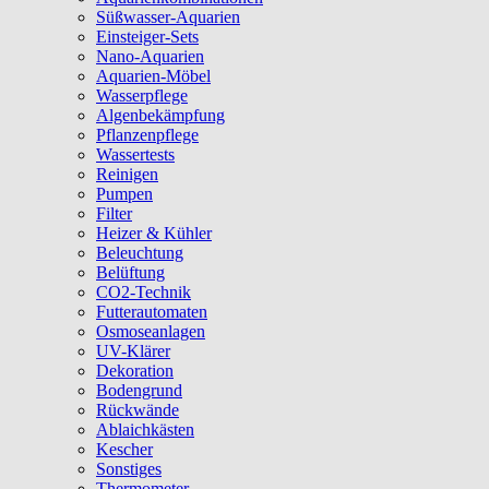
Süßwasser-Aquarien
Einsteiger-Sets
Nano-Aquarien
Aquarien-Möbel
Wasserpflege
Algenbekämpfung
Pflanzenpflege
Wassertests
Reinigen
Pumpen
Filter
Heizer & Kühler
Beleuchtung
Belüftung
CO2-Technik
Futterautomaten
Osmoseanlagen
UV-Klärer
Dekoration
Bodengrund
Rückwände
Ablaichkästen
Kescher
Sonstiges
Thermometer