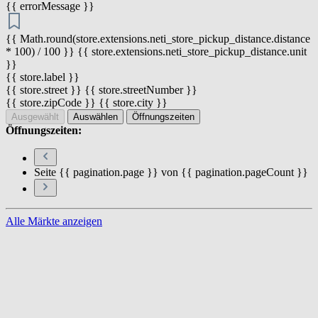
{{ errorMessage }}
{{ Math.round(store.extensions.neti_store_pickup_distance.distance
* 100) / 100 }} {{ store.extensions.neti_store_pickup_distance.unit
}}
{{ store.label }}
{{ store.street }} {{ store.streetNumber }}
{{ store.zipCode }} {{ store.city }}
Ausgewählt
Auswählen
Öffnungszeiten
Öffnungszeiten:
Seite {{ pagination.page }} von {{ pagination.pageCount }}
Alle Märkte anzeigen