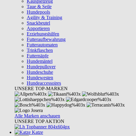
Kauspielzeug
Taue & Seile
Hundepools
Agility & Training
Snackbeutel
Apportieren
Erziehungshilfen
Futteraufbewahrung
Futterautomaten
Trinkflaschen
Futternäpfe
Hundemäntel
Hundepullover
Hundeschuhe
Hundewesten
Hundeaccessoires
UNSERE TOP-MARKEN
Alle Marken anschauen
UNSERE TOP AKTION
Katze