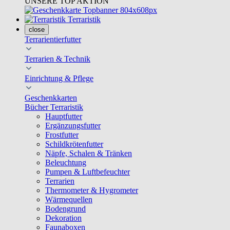
UNSERE TOP AKTION
Terraristik
close
Terrarientierfutter
Terrarien & Technik
Einrichtung & Pflege
Geschenkkarten
Bücher Terraristik
Hauptfutter
Ergänzungsfutter
Frostfutter
Schildkrötenfutter
Näpfe, Schalen & Tränken
Beleuchtung
Pumpen & Luftbefeuchter
Terrarien
Thermometer & Hygrometer
Wärmequellen
Bodengrund
Dekoration
Faunaboxen