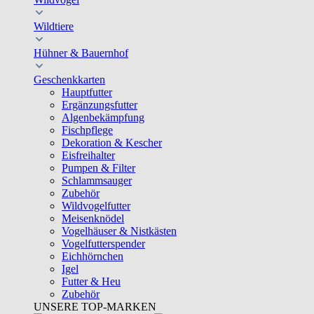
Wildtiere
Hühner & Bauernhof
Geschenkkarten
Hauptfutter
Ergänzungsfutter
Algenbekämpfung
Fischpflege
Dekoration & Kescher
Eisfreihalter
Pumpen & Filter
Schlammsauger
Zubehör
Wildvogelfutter
Meisenknödel
Vogelhäuser & Nistkästen
Vogelfutterspender
Eichhörnchen
Igel
Futter & Heu
Zubehör
UNSERE TOP-MARKEN