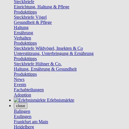
Steckbriefe
Einrichtung, Haltung & Pflege
Produkttipps
Steckbriefe Vögel
Gesundheit & Pflege
Haltung
Ernährung
Verhalten
Produkttipps
Steckbriefe Wildvögel, Insekten & Co
Unterstützung, Unterbringung & Ernährung
Produkttipps
Steckbriefe Hühner & Co.
Haltung, Ernährung & Gesundheit
Produkttipps
News
Events
Fachabteilungen
Adoption
Erlebnismärkte
close
Balingen
Esslingen
Frankfurt am Main
Heidelberg