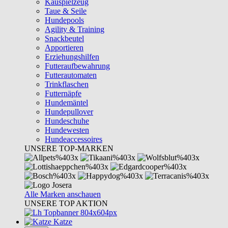
Kauspielzeug
Taue & Seile
Hundepools
Agility & Training
Snackbeutel
Apportieren
Erziehungshilfen
Futteraufbewahrung
Futterautomaten
Trinkflaschen
Futternäpfe
Hundemäntel
Hundepullover
Hundeschuhe
Hundewesten
Hundeaccessoires
UNSERE TOP-MARKEN
Alle Marken anschauen
UNSERE TOP AKTION
Katze