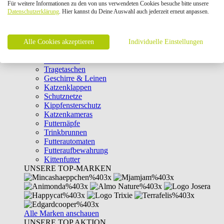
Für weitere Informationen zu den von uns verwendeten Cookies besuche bitte unsere
Intelligenzspielzeug
Datenschutzerklärung
. Hier kannst du Deine Auswahl auch jederzeit erneut anpassen.
Laserpointer & Elektrospielzeug
Katzentunnel
Clicker & Target Sticks für Katzen
Alle Cookies akzeptieren
Weiteres Katzenspielzeug
Individuelle Einstellungen
Transportboxen
Halsbänder
Tragetaschen
Geschirre & Leinen
Katzenklappen
Schutznetze
Kippfensterschutz
Katzenkameras
Futternäpfe
Trinkbrunnen
Futterautomaten
Futteraufbewahrung
Kittenfutter
UNSERE TOP-MARKEN
Alle Marken anschauen
UNSERE TOP AKTION