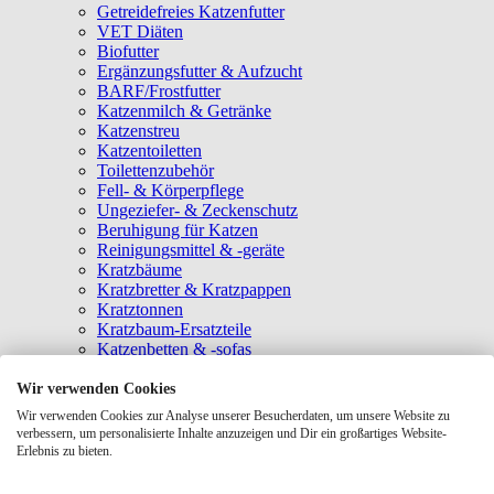
Getreidefreies Katzenfutter
VET Diäten
Biofutter
Ergänzungsfutter & Aufzucht
BARF/Frostfutter
Katzenmilch & Getränke
Katzenstreu
Katzentoiletten
Toilettenzubehör
Fell- & Körperpflege
Ungeziefer- & Zeckenschutz
Beruhigung für Katzen
Reinigungsmittel & -geräte
Kratzbäume
Kratzbretter & Kratzpappen
Kratztonnen
Kratzbaum-Ersatzteile
Katzenbetten & -sofas
Katzenhöhlen
Katzenhäuser
Wir verwenden Cookies
Hängematten & Fensterliegeplätze
Wir verwenden Cookies zur Analyse unserer Besucherdaten, um unsere Website zu
Katzendecken & -matten
verbessern, um personalisierte Inhalte anzuzeigen und Dir ein großartiges Website-
Baldrian- & Catnipspielzeug
Erlebnis zu bieten.
Spielmäuse & Bälle
Katzenangeln