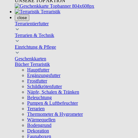
UNSERE TOP AKTION
Terraristik
close
Terrarientierfutter
Terrarien & Technik
Einrichtung & Pflege
Geschenkkarten
Bücher Terraristik
Hauptfutter
Ergänzungsfutter
Frostfutter
Schildkrötenfutter
Näpfe, Schalen & Tränken
Beleuchtung
Pumpen & Luftbefeuchter
Terrarien
Thermometer & Hygrometer
Wärmequellen
Bodengrund
Dekoration
Faunaboxen