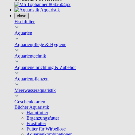
Aquaristik
close
Fischfutter
Aquarien
Aquarienpflege & Hygiene
Aquarientechnik
Aquarieneinrichtung & Zubehör
Aquarienpflanzen
Meerwasseraquaristik
Geschenkkarten
Bücher Aquaristik
Hauptfutter
Ergänzungsfutter
Frostfutter
Futter für Wirbellose
Aquarienkombinationen