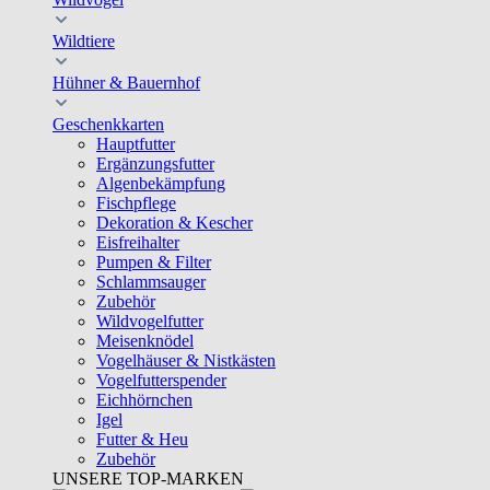
Wildtiere
Hühner & Bauernhof
Geschenkkarten
Hauptfutter
Ergänzungsfutter
Algenbekämpfung
Fischpflege
Dekoration & Kescher
Eisfreihalter
Pumpen & Filter
Schlammsauger
Zubehör
Wildvogelfutter
Meisenknödel
Vogelhäuser & Nistkästen
Vogelfutterspender
Eichhörnchen
Igel
Futter & Heu
Zubehör
UNSERE TOP-MARKEN