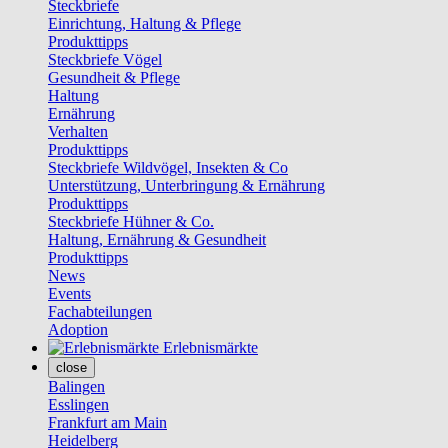
Steckbriefe
Einrichtung, Haltung & Pflege
Produkttipps
Steckbriefe Vögel
Gesundheit & Pflege
Haltung
Ernährung
Verhalten
Produkttipps
Steckbriefe Wildvögel, Insekten & Co
Unterstützung, Unterbringung & Ernährung
Produkttipps
Steckbriefe Hühner & Co.
Haltung, Ernährung & Gesundheit
Produkttipps
News
Events
Fachabteilungen
Adoption
Erlebnismärkte
close
Balingen
Esslingen
Frankfurt am Main
Heidelberg