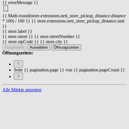
{{ errorMessage }}
{{ Math.round(store.extensions.neti_store_pickup_distance.distance
* 100) / 100 }} {{ store.extensions.neti_store_pickup_distance.unit
}}
{{ store.label }}
{{ store.street }} {{ store.streetNumber }}
{{ store.zipCode }} {{ store.city }}
Ausgewählt
Auswählen
Öffnungszeiten
Öffnungszeiten:
Seite {{ pagination.page }} von {{ pagination.pageCount }}
Alle Märkte anzeigen