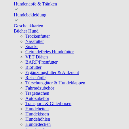
Hundenäpfe & Tränken
Hundebekleidung
Geschenkkarten
Bücher Hund
Trockenfutter
Nassfutter
Snacks
Getreidefreies Hundefutter
VET Diäten
BARF/Frostfutter
Biofutter
Ergänzungsfutter & Aufzucht
Reisenäpfe
Türschutzgitter & Hundeklappen
Fahrradzubehör
Tragetaschen
Autozubehör
Transport- & Gitterboxen
Hundebetten
Hundekissen
Hundehöhlen
Hundedecken