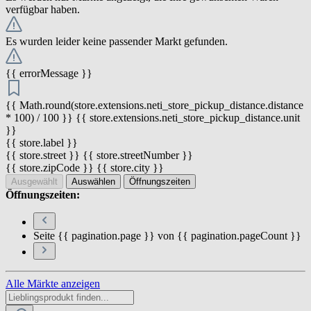
verfügbar haben.
Es wurden leider keine passender Markt gefunden.
{{ errorMessage }}
{{ Math.round(store.extensions.neti_store_pickup_distance.distance
* 100) / 100 }} {{ store.extensions.neti_store_pickup_distance.unit
}}
{{ store.label }}
{{ store.street }} {{ store.streetNumber }}
{{ store.zipCode }} {{ store.city }}
Ausgewählt
Auswählen
Öffnungszeiten
Öffnungszeiten:
Seite {{ pagination.page }} von {{ pagination.pageCount }}
Alle Märkte anzeigen