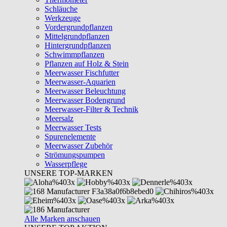
Schläuche
Werkzeuge
Vordergrundpflanzen
Mittelgrundpflanzen
Hintergrundpflanzen
Schwimmpflanzen
Pflanzen auf Holz & Stein
Meerwasser Fischfutter
Meerwasser-Aquarien
Meerwasser Beleuchtung
Meerwasser Bodengrund
Meerwasser-Filter & Technik
Meersalz
Meerwasser Tests
Spurenelemente
Meerwasser Zubehör
Strömungspumpen
Wasserpflege
UNSERE TOP-MARKEN
Alle Marken anschauen