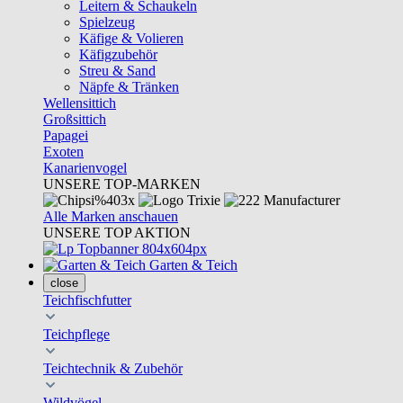
Leitern & Schaukeln
Spielzeug
Käfige & Volieren
Käfigzubehör
Streu & Sand
Näpfe & Tränken
Wellensittich
Großsittich
Papagei
Exoten
Kanarienvogel
UNSERE TOP-MARKEN
Alle Marken anschauen
UNSERE TOP AKTION
Garten & Teich
close
Teichfischfutter
Teichpflege
Teichtechnik & Zubehör
Wildvögel