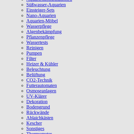
Süßwasser-Aquarien
Einsteiger-Sets
Nano-Aquarien
Aquarien-Möbel
Wasserpflege
Algenbekämpfung
Pflanzenpflege
Wassertests
Reinigen
Pumpen
Filter
Heizer & Kühler
Beleuchtung
Belüftung
CO2-Technik
Futterautomaten
Osmoseanlagen
UV-Klärer
Dekoration
Bodengrund
Rückwände
Ablaichkästen
Kescher
Sonstiges
Thermometer