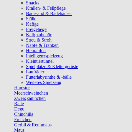
Snacks
Krallen- & Fellpflege
Badesand & Badehäuser
Ställe
Käfige
Freigehege
Käfigzubehör
Streu & Stroh
Näpfe & Tränken
Heuraufen
Intelligenzspielzeug
Kleintiertunnel
Spielplätze & Klettergerüste
Laufräder
Futterlabyrinthe & -bälle
Weiteres Spielzeug
Hamster
Meerschweinchen
Zwergkaninchen
Ratte
Degu
Chinchilla
Frettchen
Gerbil & Rennmaus
Maus