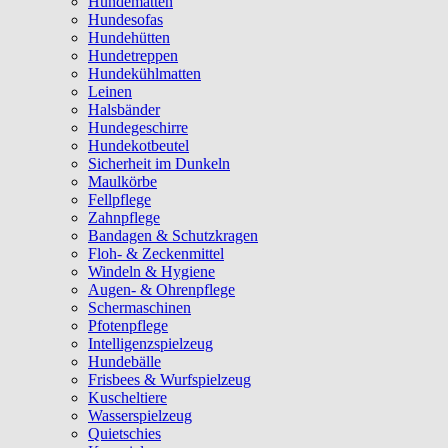
Hundematten
Hundesofas
Hundehütten
Hundetreppen
Hundekühlmatten
Leinen
Halsbänder
Hundegeschirre
Hundekotbeutel
Sicherheit im Dunkeln
Maulkörbe
Fellpflege
Zahnpflege
Bandagen & Schutzkragen
Floh- & Zeckenmittel
Windeln & Hygiene
Augen- & Ohrenpflege
Schermaschinen
Pfotenpflege
Intelligenzspielzeug
Hundebälle
Frisbees & Wurfspielzeug
Kuscheltiere
Wasserspielzeug
Quietschies