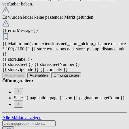
verfügbar haben.
Es wurden leider keine passender Markt gefunden.
{{ errorMessage }}
{{ Math.round(store.extensions.neti_store_pickup_distance.distance
* 100) / 100 }} {{ store.extensions.neti_store_pickup_distance.unit
}}
{{ store.label }}
{{ store.street }} {{ store.streetNumber }}
{{ store.zipCode }} {{ store.city }}
Ausgewählt
Auswählen
Öffnungszeiten
Öffnungszeiten:
Seite {{ pagination.page }} von {{ pagination.pageCount }}
Alle Märkte anzeigen