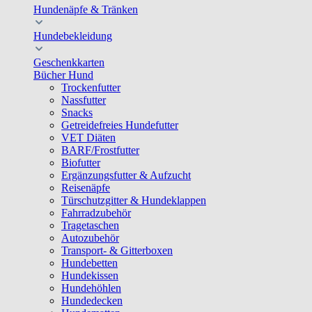
Hundenäpfe & Tränken
Hundebekleidung
Geschenkkarten
Bücher Hund
Trockenfutter
Nassfutter
Snacks
Getreidefreies Hundefutter
VET Diäten
BARF/Frostfutter
Biofutter
Ergänzungsfutter & Aufzucht
Reisenäpfe
Türschutzgitter & Hundeklappen
Fahrradzubehör
Tragetaschen
Autozubehör
Transport- & Gitterboxen
Hundebetten
Hundekissen
Hundehöhlen
Hundedecken