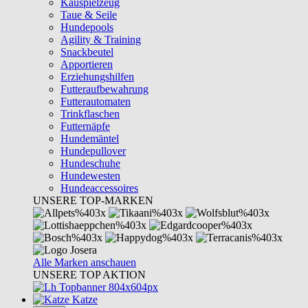
Kauspielzeug
Taue & Seile
Hundepools
Agility & Training
Snackbeutel
Apportieren
Erziehungshilfen
Futteraufbewahrung
Futterautomaten
Trinkflaschen
Futternäpfe
Hundemäntel
Hundepullover
Hundeschuhe
Hundewesten
Hundeaccessoires
UNSERE TOP-MARKEN
Alle Marken anschauen
UNSERE TOP AKTION
Katze