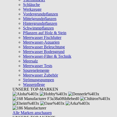
Schläuche
Werkzeuge
Vordergrundpflanzen
Mittelgrundpflanzen
Hintergrundpflanzen
Schwimmpflanzen
Pflanzen auf Holz & Stein
Meerwasser Fischfutter
Meerwasser-Aquarien
Meerwasser Beleuchtung
Meerwasser Bodengrund
Meerwasser-Filter & Technik
Meersalz
Meerwasser Tests
Spurenelemente
Meerwasser Zubehör
Strömungspumpen
Wasserpflege
UNSERE TOP-MARKEN
Alle Marken anschauen