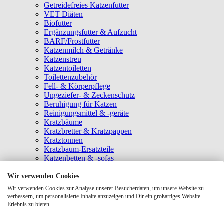
Getreidefreies Katzenfutter
VET Diäten
Biofutter
Ergänzungsfutter & Aufzucht
BARF/Frostfutter
Katzenmilch & Getränke
Katzenstreu
Katzentoiletten
Toilettenzubehör
Fell- & Körperpflege
Ungeziefer- & Zeckenschutz
Beruhigung für Katzen
Reinigungsmittel & -geräte
Kratzbäume
Kratzbretter & Kratzpappen
Kratztonnen
Kratzbaum-Ersatzteile
Katzenbetten & -sofas
Katzenhöhlen
Katzenhäuser
Wir verwenden Cookies
Hängematten & Fensterliegeplätze
Wir verwenden Cookies zur Analyse unserer Besucherdaten, um unsere Website zu
Katzendecken & -matten
verbessern, um personalisierte Inhalte anzuzeigen und Dir ein großartiges Website-
Baldrian- & Catnipspielzeug
Erlebnis zu bieten.
Spielmäuse & Bälle
Katzenangeln