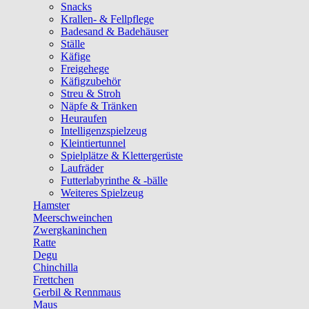
Snacks
Krallen- & Fellpflege
Badesand & Badehäuser
Ställe
Käfige
Freigehege
Käfigzubehör
Streu & Stroh
Näpfe & Tränken
Heuraufen
Intelligenzspielzeug
Kleintiertunnel
Spielplätze & Klettergerüste
Laufräder
Futterlabyrinthe & -bälle
Weiteres Spielzeug
Hamster
Meerschweinchen
Zwergkaninchen
Ratte
Degu
Chinchilla
Frettchen
Gerbil & Rennmaus
Maus