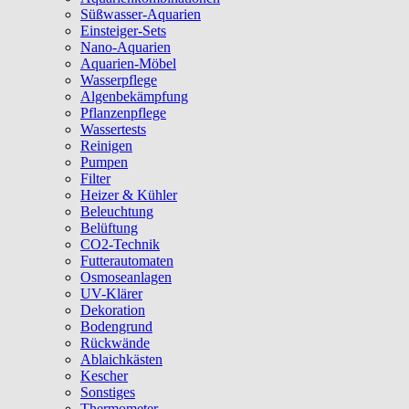
Süßwasser-Aquarien
Einsteiger-Sets
Nano-Aquarien
Aquarien-Möbel
Wasserpflege
Algenbekämpfung
Pflanzenpflege
Wassertests
Reinigen
Pumpen
Filter
Heizer & Kühler
Beleuchtung
Belüftung
CO2-Technik
Futterautomaten
Osmoseanlagen
UV-Klärer
Dekoration
Bodengrund
Rückwände
Ablaichkästen
Kescher
Sonstiges
Thermometer