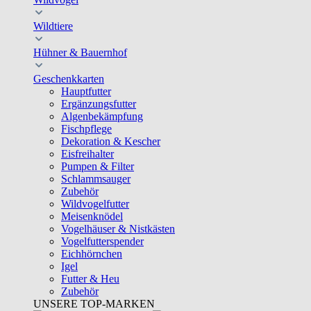
Wildtiere
Hühner & Bauernhof
Geschenkkarten
Hauptfutter
Ergänzungsfutter
Algenbekämpfung
Fischpflege
Dekoration & Kescher
Eisfreihalter
Pumpen & Filter
Schlammsauger
Zubehör
Wildvogelfutter
Meisenknödel
Vogelhäuser & Nistkästen
Vogelfutterspender
Eichhörnchen
Igel
Futter & Heu
Zubehör
UNSERE TOP-MARKEN