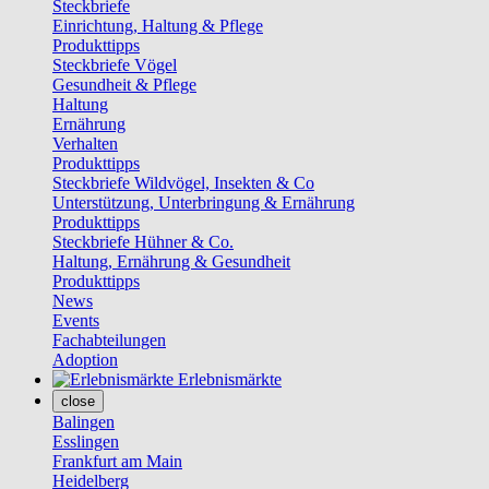
Steckbriefe
Einrichtung, Haltung & Pflege
Produkttipps
Steckbriefe Vögel
Gesundheit & Pflege
Haltung
Ernährung
Verhalten
Produkttipps
Steckbriefe Wildvögel, Insekten & Co
Unterstützung, Unterbringung & Ernährung
Produkttipps
Steckbriefe Hühner & Co.
Haltung, Ernährung & Gesundheit
Produkttipps
News
Events
Fachabteilungen
Adoption
Erlebnismärkte
close
Balingen
Esslingen
Frankfurt am Main
Heidelberg