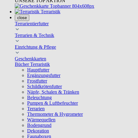
UNSERE TOP AKTION
Terraristik
close
Terrarientierfutter
Terrarien & Technik
Einrichtung & Pflege
Geschenkkarten
Bücher Terraristik
Hauptfutter
Ergänzungsfutter
Frostfutter
Schildkrötenfutter
Näpfe, Schalen & Tränken
Beleuchtung
Pumpen & Luftbefeuchter
Terrarien
Thermometer & Hygrometer
Wärmequellen
Bodengrund
Dekoration
Faunaboxen