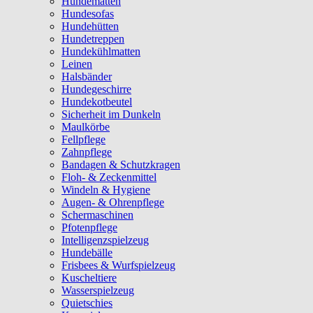
Hundematten
Hundesofas
Hundehütten
Hundetreppen
Hundekühlmatten
Leinen
Halsbänder
Hundegeschirre
Hundekotbeutel
Sicherheit im Dunkeln
Maulkörbe
Fellpflege
Zahnpflege
Bandagen & Schutzkragen
Floh- & Zeckenmittel
Windeln & Hygiene
Augen- & Ohrenpflege
Schermaschinen
Pfotenpflege
Intelligenzspielzeug
Hundebälle
Frisbees & Wurfspielzeug
Kuscheltiere
Wasserspielzeug
Quietschies