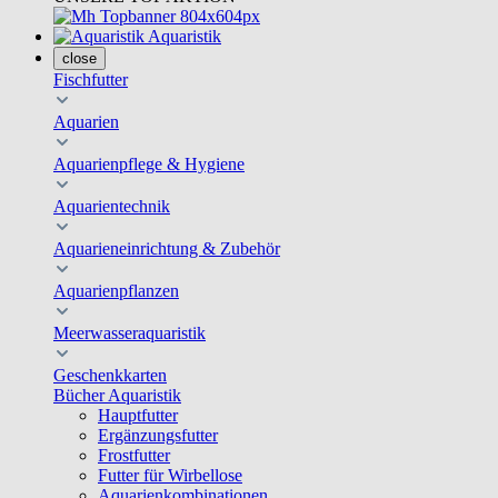
Aquaristik
close
Fischfutter
Aquarien
Aquarienpflege & Hygiene
Aquarientechnik
Aquarieneinrichtung & Zubehör
Aquarienpflanzen
Meerwasseraquaristik
Geschenkkarten
Bücher Aquaristik
Hauptfutter
Ergänzungsfutter
Frostfutter
Futter für Wirbellose
Aquarienkombinationen