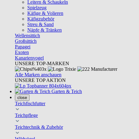
Leitern & Schaukeln
Spielzeug
Käfige & Volieren
Käfigzubehör
Streu & Sand
Näpfe & Tränken
Wellensittich
Großsittich
Papagei
Exoten
Kanarienvogel
UNSERE TOP-MARKEN
Alle Marken anschauen
UNSERE TOP AKTION
Garten & Teich
close
Teichfischfutter
Teichpflege
Teichtechnik & Zubehör
Wildvögel