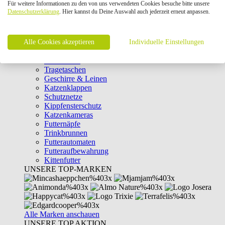
Für weitere Informationen zu den von uns verwendeten Cookies besuche bitte unsere
Intelligenzspielzeug
Datenschutzerklärung
. Hier kannst du Deine Auswahl auch jederzeit erneut anpassen.
Laserpointer & Elektrospielzeug
Katzentunnel
Clicker & Target Sticks für Katzen
Alle Cookies akzeptieren
Weiteres Katzenspielzeug
Individuelle Einstellungen
Transportboxen
Halsbänder
Tragetaschen
Geschirre & Leinen
Katzenklappen
Schutznetze
Kippfensterschutz
Katzenkameras
Futternäpfe
Trinkbrunnen
Futterautomaten
Futteraufbewahrung
Kittenfutter
UNSERE TOP-MARKEN
Alle Marken anschauen
UNSERE TOP AKTION