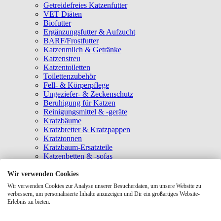
Getreidefreies Katzenfutter
VET Diäten
Biofutter
Ergänzungsfutter & Aufzucht
BARF/Frostfutter
Katzenmilch & Getränke
Katzenstreu
Katzentoiletten
Toilettenzubehör
Fell- & Körperpflege
Ungeziefer- & Zeckenschutz
Beruhigung für Katzen
Reinigungsmittel & -geräte
Kratzbäume
Kratzbretter & Kratzpappen
Kratztonnen
Kratzbaum-Ersatzteile
Katzenbetten & -sofas
Katzenhöhlen
Katzenhäuser
Wir verwenden Cookies
Hängematten & Fensterliegeplätze
Wir verwenden Cookies zur Analyse unserer Besucherdaten, um unsere Website zu
Katzendecken & -matten
verbessern, um personalisierte Inhalte anzuzeigen und Dir ein großartiges Website-
Baldrian- & Catnipspielzeug
Erlebnis zu bieten.
Spielmäuse & Bälle
Katzenangeln