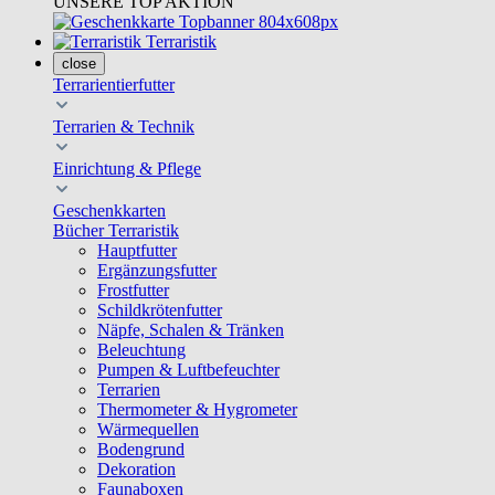
UNSERE TOP AKTION
Terraristik
close
Terrarientierfutter
Terrarien & Technik
Einrichtung & Pflege
Geschenkkarten
Bücher Terraristik
Hauptfutter
Ergänzungsfutter
Frostfutter
Schildkrötenfutter
Näpfe, Schalen & Tränken
Beleuchtung
Pumpen & Luftbefeuchter
Terrarien
Thermometer & Hygrometer
Wärmequellen
Bodengrund
Dekoration
Faunaboxen