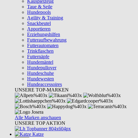
Kauspielzeug
Taue & Seile
Hundepools
Agility & Training
Snackbeutel
Apportieren
Erziehungshilfen
Futteraufbewahrung
Futterautomaten
Trinkflaschen
Futternäpfe
Hundemäntel
Hundepullover
Hundeschuhe
Hundewesten
Hundeaccessoires
UNSERE TOP-MARKEN
Alle Marken anschauen
UNSERE TOP AKTION
Katze