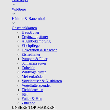
Wildtiere
Hühner & Bauernhof
Geschenkkarten
Hauptfutter
Ergänzungsfutter
Algenbekämpfung
Fischpflege
Dekoration & Kescher
Eisfreihalter
Pumpen & Filter
Schlammsauger
Zubehör
Wildvogelfutter
Meisenknödel
Vogelhäuser & Nistkästen
Vogelfutterspender
Eichhörnchen
Igel
Futter & Heu
Zubehör
UNSERE TOP-MARKEN