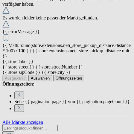
verfügbar haben.
Es wurden leider keine passender Markt gefunden.
{{ errorMessage }}
{{ Math.round(store.extensions.neti_store_pickup_distance.distance
* 100) / 100 }} {{ store.extensions.neti_store_pickup_distance.unit
}}
{{ store.label }}
{{ store.street }} {{ store.streetNumber }}
{{ store.zipCode }} {{ store.city }}
Ausgewählt
Auswählen
Öffnungszeiten
Öffnungszeiten:
Seite {{ pagination.page }} von {{ pagination.pageCount }}
Alle Märkte anzeigen