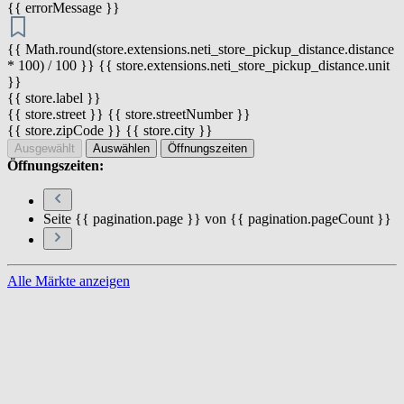
{{ errorMessage }}
{{ Math.round(store.extensions.neti_store_pickup_distance.distance
* 100) / 100 }} {{ store.extensions.neti_store_pickup_distance.unit
}}
{{ store.label }}
{{ store.street }} {{ store.streetNumber }}
{{ store.zipCode }} {{ store.city }}
Ausgewählt
Auswählen
Öffnungszeiten
Öffnungszeiten:
Seite {{ pagination.page }} von {{ pagination.pageCount }}
Alle Märkte anzeigen