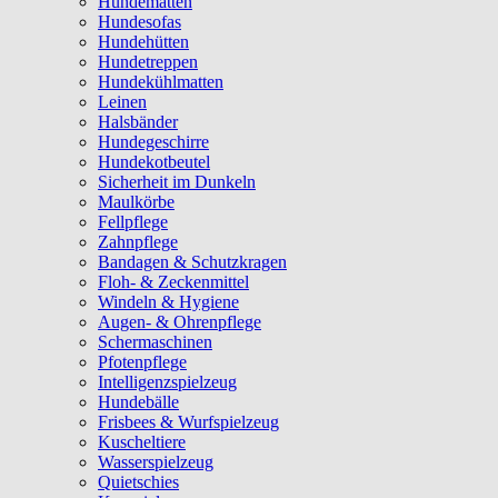
Hundematten
Hundesofas
Hundehütten
Hundetreppen
Hundekühlmatten
Leinen
Halsbänder
Hundegeschirre
Hundekotbeutel
Sicherheit im Dunkeln
Maulkörbe
Fellpflege
Zahnpflege
Bandagen & Schutzkragen
Floh- & Zeckenmittel
Windeln & Hygiene
Augen- & Ohrenpflege
Schermaschinen
Pfotenpflege
Intelligenzspielzeug
Hundebälle
Frisbees & Wurfspielzeug
Kuscheltiere
Wasserspielzeug
Quietschies