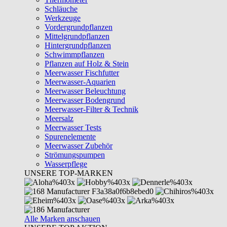
Schläuche
Werkzeuge
Vordergrundpflanzen
Mittelgrundpflanzen
Hintergrundpflanzen
Schwimmpflanzen
Pflanzen auf Holz & Stein
Meerwasser Fischfutter
Meerwasser-Aquarien
Meerwasser Beleuchtung
Meerwasser Bodengrund
Meerwasser-Filter & Technik
Meersalz
Meerwasser Tests
Spurenelemente
Meerwasser Zubehör
Strömungspumpen
Wasserpflege
UNSERE TOP-MARKEN
Alle Marken anschauen