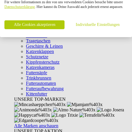
Für weitere Informationen zu den von uns verwendeten Cookies besuche bitte unsere
Intelligenzspielzeug
Datenschutzerklärung
. Hier kannst du Deine Auswahl auch jederzeit erneut anpassen.
Laserpointer & Elektrospielzeug
Katzentunnel
Clicker & Target Sticks für Katzen
Alle Cookies akzeptieren
Weiteres Katzenspielzeug
Individuelle Einstellungen
Transportboxen
Halsbänder
Tragetaschen
Geschirre & Leinen
Katzenklappen
Schutznetze
Kippfensterschutz
Katzenkameras
Futternäpfe
Trinkbrunnen
Futterautomaten
Futteraufbewahrung
Kittenfutter
UNSERE TOP-MARKEN
Alle Marken anschauen
UNSERE TOP AKTION