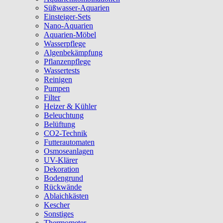
Süßwasser-Aquarien
Einsteiger-Sets
Nano-Aquarien
Aquarien-Möbel
Wasserpflege
Algenbekämpfung
Pflanzenpflege
Wassertests
Reinigen
Pumpen
Filter
Heizer & Kühler
Beleuchtung
Belüftung
CO2-Technik
Futterautomaten
Osmoseanlagen
UV-Klärer
Dekoration
Bodengrund
Rückwände
Ablaichkästen
Kescher
Sonstiges
Thermometer