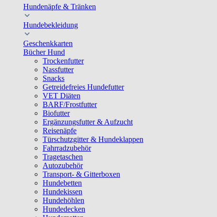
Hundenäpfe & Tränken
Hundebekleidung
Geschenkkarten
Bücher Hund
Trockenfutter
Nassfutter
Snacks
Getreidefreies Hundefutter
VET Diäten
BARF/Frostfutter
Biofutter
Ergänzungsfutter & Aufzucht
Reisenäpfe
Türschutzgitter & Hundeklappen
Fahrradzubehör
Tragetaschen
Autozubehör
Transport- & Gitterboxen
Hundebetten
Hundekissen
Hundehöhlen
Hundedecken