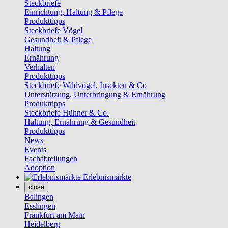
Steckbriefe
Einrichtung, Haltung & Pflege
Produkttipps
Steckbriefe Vögel
Gesundheit & Pflege
Haltung
Ernährung
Verhalten
Produkttipps
Steckbriefe Wildvögel, Insekten & Co
Unterstützung, Unterbringung & Ernährung
Produkttipps
Steckbriefe Hühner & Co.
Haltung, Ernährung & Gesundheit
Produkttipps
News
Events
Fachabteilungen
Adoption
Erlebnismärkte
close
Balingen
Esslingen
Frankfurt am Main
Heidelberg