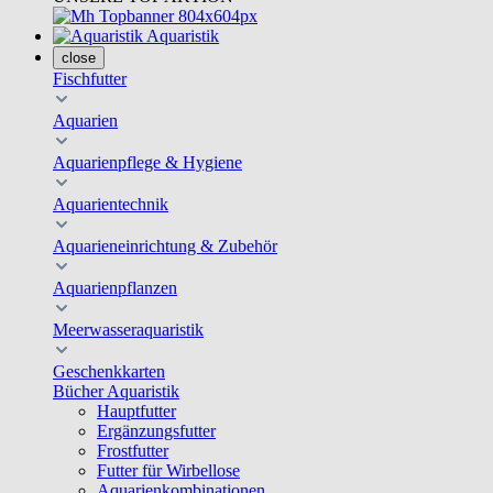
Aquaristik
close
Fischfutter
Aquarien
Aquarienpflege & Hygiene
Aquarientechnik
Aquarieneinrichtung & Zubehör
Aquarienpflanzen
Meerwasseraquaristik
Geschenkkarten
Bücher Aquaristik
Hauptfutter
Ergänzungsfutter
Frostfutter
Futter für Wirbellose
Aquarienkombinationen