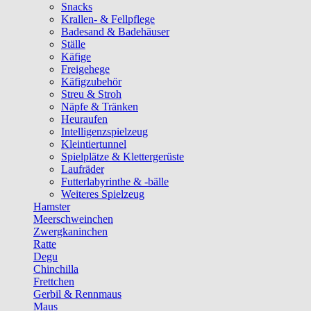
Snacks
Krallen- & Fellpflege
Badesand & Badehäuser
Ställe
Käfige
Freigehege
Käfigzubehör
Streu & Stroh
Näpfe & Tränken
Heuraufen
Intelligenzspielzeug
Kleintiertunnel
Spielplätze & Klettergerüste
Laufräder
Futterlabyrinthe & -bälle
Weiteres Spielzeug
Hamster
Meerschweinchen
Zwergkaninchen
Ratte
Degu
Chinchilla
Frettchen
Gerbil & Rennmaus
Maus