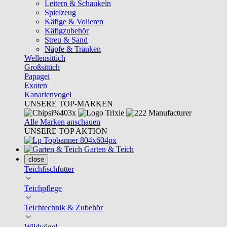
Leitern & Schaukeln
Spielzeug
Käfige & Volieren
Käfigzubehör
Streu & Sand
Näpfe & Tränken
Wellensittich
Großsittich
Papagei
Exoten
Kanarienvogel
UNSERE TOP-MARKEN
Alle Marken anschauen
UNSERE TOP AKTION
Garten & Teich
close
Teichfischfutter
Teichpflege
Teichtechnik & Zubehör
Wildvögel