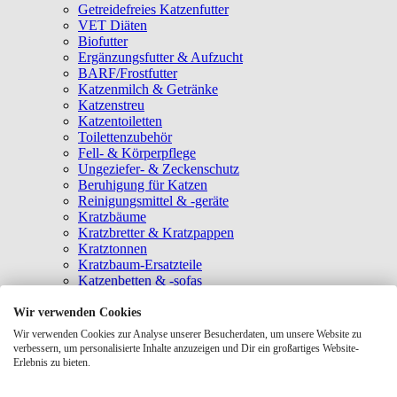
Getreidefreies Katzenfutter
VET Diäten
Biofutter
Ergänzungsfutter & Aufzucht
BARF/Frostfutter
Katzenmilch & Getränke
Katzenstreu
Katzentoiletten
Toilettenzubehör
Fell- & Körperpflege
Ungeziefer- & Zeckenschutz
Beruhigung für Katzen
Reinigungsmittel & -geräte
Kratzbäume
Kratzbretter & Kratzpappen
Kratztonnen
Kratzbaum-Ersatzteile
Katzenbetten & -sofas
Katzenhöhlen
Katzenhäuser
Wir verwenden Cookies
Hängematten & Fensterliegeplätze
Wir verwenden Cookies zur Analyse unserer Besucherdaten, um unsere Website zu
Katzendecken & -matten
verbessern, um personalisierte Inhalte anzuzeigen und Dir ein großartiges Website-
Baldrian- & Catnipspielzeug
Erlebnis zu bieten.
Spielmäuse & Bälle
Katzenangeln