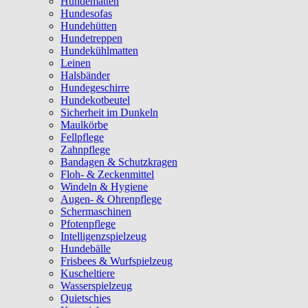
Hundematten
Hundesofas
Hundehütten
Hundetreppen
Hundekühlmatten
Leinen
Halsbänder
Hundegeschirre
Hundekotbeutel
Sicherheit im Dunkeln
Maulkörbe
Fellpflege
Zahnpflege
Bandagen & Schutzkragen
Floh- & Zeckenmittel
Windeln & Hygiene
Augen- & Ohrenpflege
Schermaschinen
Pfotenpflege
Intelligenzspielzeug
Hundebälle
Frisbees & Wurfspielzeug
Kuscheltiere
Wasserspielzeug
Quietschies