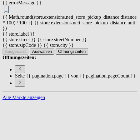
{{ errorMessage }}
{{ Math.round(store.extensions.neti_store_pickup_distance.distance
* 100) / 100 }} {{ store.extensions.neti_store_pickup_distance.unit
}}
{{ store.label }}
{{ store.street }} {{ store.streetNumber }}
{{ store.zipCode }} {{ store.city }}
Ausgewählt
Auswählen
Öffnungszeiten
Öffnungszeiten:
Seite {{ pagination.page }} von {{ pagination.pageCount }}
Alle Märkte anzeigen