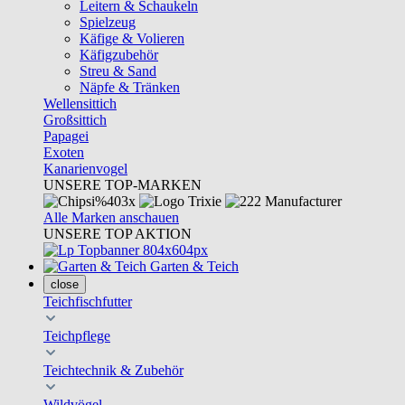
Leitern & Schaukeln
Spielzeug
Käfige & Volieren
Käfigzubehör
Streu & Sand
Näpfe & Tränken
Wellensittich
Großsittich
Papagei
Exoten
Kanarienvogel
UNSERE TOP-MARKEN
Alle Marken anschauen
UNSERE TOP AKTION
Garten & Teich
close
Teichfischfutter
Teichpflege
Teichtechnik & Zubehör
Wildvögel