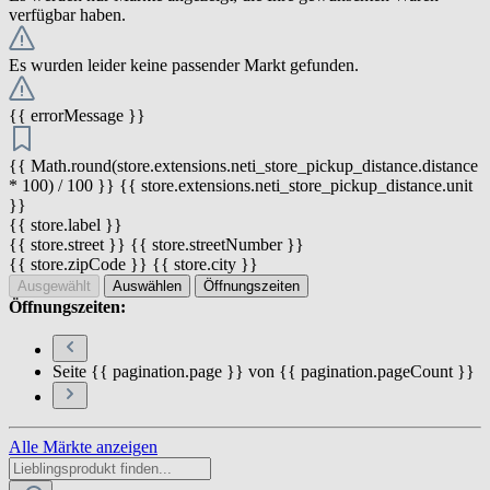
verfügbar haben.
Es wurden leider keine passender Markt gefunden.
{{ errorMessage }}
{{ Math.round(store.extensions.neti_store_pickup_distance.distance
* 100) / 100 }} {{ store.extensions.neti_store_pickup_distance.unit
}}
{{ store.label }}
{{ store.street }} {{ store.streetNumber }}
{{ store.zipCode }} {{ store.city }}
Ausgewählt
Auswählen
Öffnungszeiten
Öffnungszeiten:
Seite {{ pagination.page }} von {{ pagination.pageCount }}
Alle Märkte anzeigen