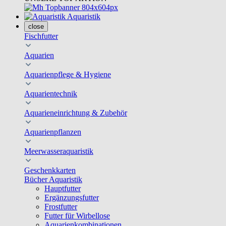
Aquaristik
close
Fischfutter
Aquarien
Aquarienpflege & Hygiene
Aquarientechnik
Aquarieneinrichtung & Zubehör
Aquarienpflanzen
Meerwasseraquaristik
Geschenkkarten
Bücher Aquaristik
Hauptfutter
Ergänzungsfutter
Frostfutter
Futter für Wirbellose
Aquarienkombinationen