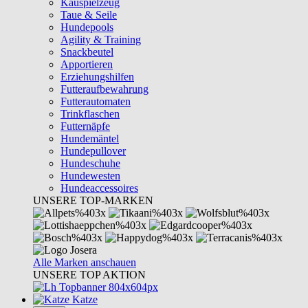
Kauspielzeug
Taue & Seile
Hundepools
Agility & Training
Snackbeutel
Apportieren
Erziehungshilfen
Futteraufbewahrung
Futterautomaten
Trinkflaschen
Futternäpfe
Hundemäntel
Hundepullover
Hundeschuhe
Hundewesten
Hundeaccessoires
UNSERE TOP-MARKEN
Alle Marken anschauen
UNSERE TOP AKTION
Katze