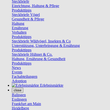
Steckbriefe
Einrichtung, Haltung & Pflege
Produkttipps
Steckbriefe Vögel
Gesundheit & Pflege
Haltung
Ernährung
Verhalten
Produkttipps
Steckbriefe Wildvögel, Insekten & Co
Unterstützung, Unterbringung & Ernährung
Produkttipps
Steckbriefe Hühner & Co.
Haltung, Ernährung & Gesundheit
Produkttipps
News
Events
Fachabteilungen
Adoption
Erlebnismärkte
close
Balingen
Esslingen
Frankfurt am Main
Heidelberg