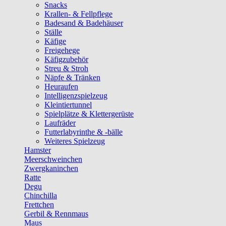
Snacks
Krallen- & Fellpflege
Badesand & Badehäuser
Ställe
Käfige
Freigehege
Käfigzubehör
Streu & Stroh
Näpfe & Tränken
Heuraufen
Intelligenzspielzeug
Kleintiertunnel
Spielplätze & Klettergerüste
Laufräder
Futterlabyrinthe & -bälle
Weiteres Spielzeug
Hamster
Meerschweinchen
Zwergkaninchen
Ratte
Degu
Chinchilla
Frettchen
Gerbil & Rennmaus
Maus