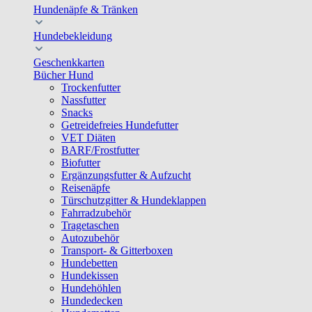
Hundenäpfe & Tränken
Hundebekleidung
Geschenkkarten
Bücher Hund
Trockenfutter
Nassfutter
Snacks
Getreidefreies Hundefutter
VET Diäten
BARF/Frostfutter
Biofutter
Ergänzungsfutter & Aufzucht
Reisenäpfe
Türschutzgitter & Hundeklappen
Fahrradzubehör
Tragetaschen
Autozubehör
Transport- & Gitterboxen
Hundebetten
Hundekissen
Hundehöhlen
Hundedecken