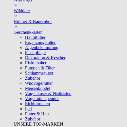
Wildtiere
Hühner & Bauernhof
Geschenkkarten
Hauptfutter
Ergänzungsfutter
Algenbekämpfung
Fischpflege
Dekoration & Kescher
Eisfreihalter
Pumpen & Filter
Schlammsauger
Zubehör
Wildvogelfutter
Meisenknödel
Vogelhäuser & Nistkästen
Vogelfutterspender
Eichhörnchen
Igel
Futter & Heu
Zubehör
UNSERE TOP-MARKEN