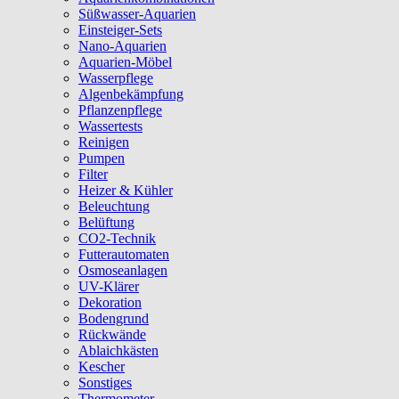
Süßwasser-Aquarien
Einsteiger-Sets
Nano-Aquarien
Aquarien-Möbel
Wasserpflege
Algenbekämpfung
Pflanzenpflege
Wassertests
Reinigen
Pumpen
Filter
Heizer & Kühler
Beleuchtung
Belüftung
CO2-Technik
Futterautomaten
Osmoseanlagen
UV-Klärer
Dekoration
Bodengrund
Rückwände
Ablaichkästen
Kescher
Sonstiges
Thermometer