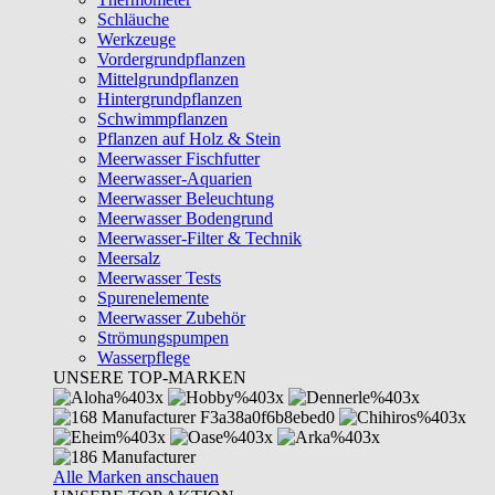
Schläuche
Werkzeuge
Vordergrundpflanzen
Mittelgrundpflanzen
Hintergrundpflanzen
Schwimmpflanzen
Pflanzen auf Holz & Stein
Meerwasser Fischfutter
Meerwasser-Aquarien
Meerwasser Beleuchtung
Meerwasser Bodengrund
Meerwasser-Filter & Technik
Meersalz
Meerwasser Tests
Spurenelemente
Meerwasser Zubehör
Strömungspumpen
Wasserpflege
UNSERE TOP-MARKEN
Alle Marken anschauen