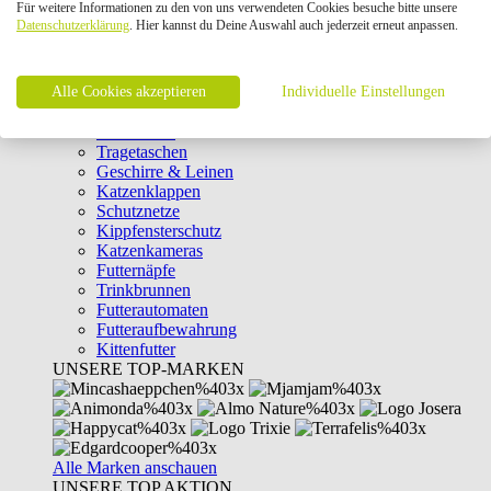
Für weitere Informationen zu den von uns verwendeten Cookies besuche bitte unsere
Intelligenzspielzeug
Datenschutzerklärung
. Hier kannst du Deine Auswahl auch jederzeit erneut anpassen.
Laserpointer & Elektrospielzeug
Katzentunnel
Clicker & Target Sticks für Katzen
Alle Cookies akzeptieren
Weiteres Katzenspielzeug
Individuelle Einstellungen
Transportboxen
Halsbänder
Tragetaschen
Geschirre & Leinen
Katzenklappen
Schutznetze
Kippfensterschutz
Katzenkameras
Futternäpfe
Trinkbrunnen
Futterautomaten
Futteraufbewahrung
Kittenfutter
UNSERE TOP-MARKEN
Alle Marken anschauen
UNSERE TOP AKTION