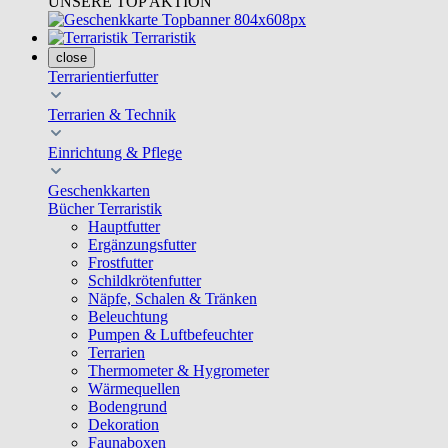
UNSERE TOP AKTION
Terraristik
close
Terrarientierfutter
Terrarien & Technik
Einrichtung & Pflege
Geschenkkarten
Bücher Terraristik
Hauptfutter
Ergänzungsfutter
Frostfutter
Schildkrötenfutter
Näpfe, Schalen & Tränken
Beleuchtung
Pumpen & Luftbefeuchter
Terrarien
Thermometer & Hygrometer
Wärmequellen
Bodengrund
Dekoration
Faunaboxen