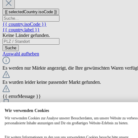
{{ selectedCountry.isoCode }}
{{ country.isoCode }}
{{ country.label }}
Keine Länder gefunden.
Suche
Auswahl aufheben
Es werden nur Märkte angezeigt, die Ihre gewünschten Waren verfüg
Es wurden leider keine passender Markt gefunden.
{{ errorMessage }}
{{ Math.round(store.extensions.neti_store_pickup_distance.distance *
Wir verwenden Cookies
{{ store.label }}
Wir verwenden Cookies zur Analyse unserer Besucherdaten, um unsere Website zu verbess
{{ store.street }} {{ store.streetNumber }}
personalisierte Inhalte anzuzeigen und Dir ein großartiges Website-Erlebnis zu bieten.
{{ store.zipCode }} {{ store.city }}
Ausgewählt
Auswählen
Öffnungszeiten
Für weitere Informationen zu den von uns verwendeten Cookies besuche bitte unsere