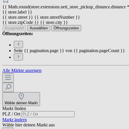
{{ Math.round(store.extensions.neti_store_pickup_distance.distance *
{{ store.label }}
{{ store.street }} {{ store.streetNumber }}
{{ store.zipCode }} {{ store.city }}
Ausgewählt
Auswählen
Öffnungszeiten
Öffnungszeiten:
Seite {{ pagination.page }} von {{ pagination.pageCount }}
Alle Märkte anzeigen
Wähle deinen Markt
Markt finden
PLZ / Ort
Markt ändern
Wähle hier deinen Markt aus