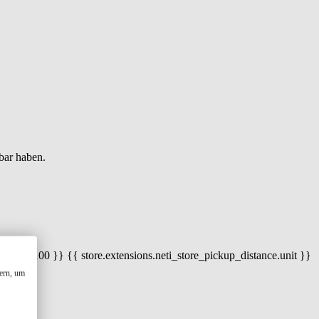
bar haben.
 100) / 100 }} {{ store.extensions.neti_store_pickup_distance.unit }}
ern, um