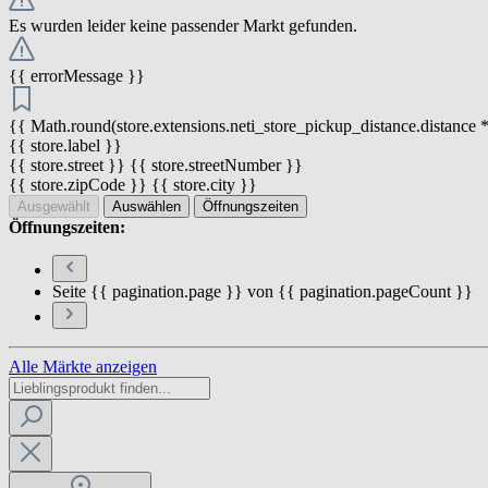
Es wurden leider keine passender Markt gefunden.
{{ errorMessage }}
{{ Math.round(store.extensions.neti_store_pickup_distance.distance *
{{ store.label }}
{{ store.street }} {{ store.streetNumber }}
{{ store.zipCode }} {{ store.city }}
Ausgewählt
Auswählen
Öffnungszeiten
Öffnungszeiten:
Seite {{ pagination.page }} von {{ pagination.pageCount }}
Alle Märkte anzeigen