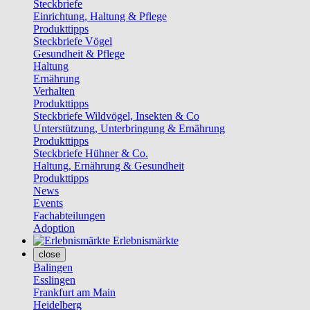
Steckbriefe
Einrichtung, Haltung & Pflege
Produkttipps
Steckbriefe Vögel
Gesundheit & Pflege
Haltung
Ernährung
Verhalten
Produkttipps
Steckbriefe Wildvögel, Insekten & Co
Unterstützung, Unterbringung & Ernährung
Produkttipps
Steckbriefe Hühner & Co.
Haltung, Ernährung & Gesundheit
Produkttipps
News
Events
Fachabteilungen
Adoption
Erlebnismärkte
close
Balingen
Esslingen
Frankfurt am Main
Heidelberg