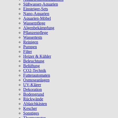
Süßwasser-Aquarien
Einsteiger-Sets
Nano-Aquarien
Aquarien-Möbel
Wasserpflege
Algenbekämpfung
Pflanzenpflege
Wassertests
Reinigen
Pumpen
Filter
Heizer & Kühler
Beleuchtung
Belüftung
CO2-Technik
Futterautomaten
Osmoseanlagen
UV-Klärer
Dekoration
Bodengrund
Rückwände
Ablaichkästen
Kescher
Sonstiges
Thermometer