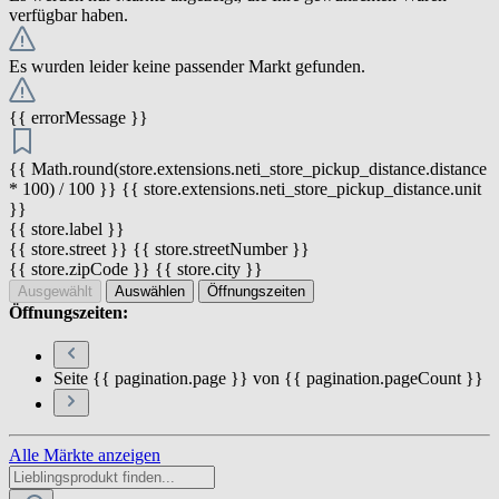
verfügbar haben.
Es wurden leider keine passender Markt gefunden.
{{ errorMessage }}
{{ Math.round(store.extensions.neti_store_pickup_distance.distance
* 100) / 100 }} {{ store.extensions.neti_store_pickup_distance.unit
}}
{{ store.label }}
{{ store.street }} {{ store.streetNumber }}
{{ store.zipCode }} {{ store.city }}
Ausgewählt
Auswählen
Öffnungszeiten
Öffnungszeiten:
Seite {{ pagination.page }} von {{ pagination.pageCount }}
Alle Märkte anzeigen