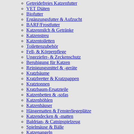
Getreidefreies Katzenfutter
VET Diäten
Biofutter
Ergänzungsfutter & Aufzucht
BARF/Frostfutter
Katzenmilch & Getränke
Katzenstreu
Katzentoiletten
Toilettenzubehör
Fell- & Körperpflege
Ungeziefer- & Zeckenschutz
Beruhigung für Katzen
Reinigungsmittel & -geräte
Kratzbäume
Kratzbretter & Kratzpappen
Kratztonnen
Kratzbaum-Ersatzteile
Katzenbetten & -sofas
Katzenhöhlen
Katzenhäuser
Hängematten & Fensterliegeplätze
Katzendecken & -matten
Baldrian- & Catnipspielzeug
Spielmäuse & Bälle
Katzenangeln