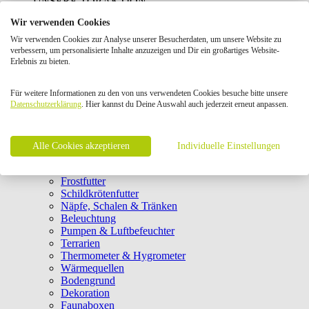
UNSERE TOP AKTION
Wir verwenden Cookies
Terraristik
Wir verwenden Cookies zur Analyse unserer Besucherdaten, um unsere Website zu
close
verbessern, um personalisierte Inhalte anzuzeigen und Dir ein großartiges Website-
Terrarientierfutter
Erlebnis zu bieten.
Terrarien & Technik
Für weitere Informationen zu den von uns verwendeten Cookies besuche bitte unsere
Datenschutzerklärung
Einrichtung & Pflege
. Hier kannst du Deine Auswahl auch jederzeit erneut anpassen.
Geschenkkarten
Bücher Terraristik
Alle Cookies akzeptieren
Individuelle Einstellungen
Hauptfutter
Ergänzungsfutter
Frostfutter
Schildkrötenfutter
Näpfe, Schalen & Tränken
Beleuchtung
Pumpen & Luftbefeuchter
Terrarien
Thermometer & Hygrometer
Wärmequellen
Bodengrund
Dekoration
Faunaboxen