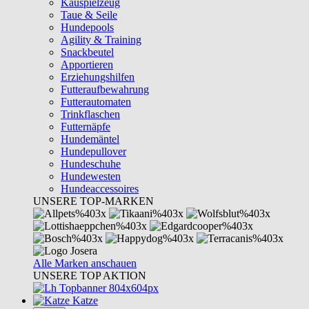
Kauspielzeug
Taue & Seile
Hundepools
Agility & Training
Snackbeutel
Apportieren
Erziehungshilfen
Futteraufbewahrung
Futterautomaten
Trinkflaschen
Futternäpfe
Hundemäntel
Hundepullover
Hundeschuhe
Hundewesten
Hundeaccessoires
UNSERE TOP-MARKEN
Alle Marken anschauen
UNSERE TOP AKTION
Katze