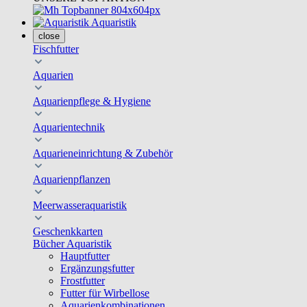
Aquaristik
close
Fischfutter
Aquarien
Aquarienpflege & Hygiene
Aquarientechnik
Aquarieneinrichtung & Zubehör
Aquarienpflanzen
Meerwasseraquaristik
Geschenkkarten
Bücher Aquaristik
Hauptfutter
Ergänzungsfutter
Frostfutter
Futter für Wirbellose
Aquarienkombinationen