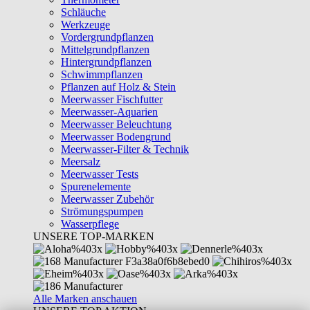
Schläuche
Werkzeuge
Vordergrundpflanzen
Mittelgrundpflanzen
Hintergrundpflanzen
Schwimmpflanzen
Pflanzen auf Holz & Stein
Meerwasser Fischfutter
Meerwasser-Aquarien
Meerwasser Beleuchtung
Meerwasser Bodengrund
Meerwasser-Filter & Technik
Meersalz
Meerwasser Tests
Spurenelemente
Meerwasser Zubehör
Strömungspumpen
Wasserpflege
UNSERE TOP-MARKEN
Alle Marken anschauen