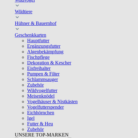
Wildtiere
Hühner & Bauernhof
Geschenkkarten
Hauptfutter
Ergänzungsfutter
Algenbekämpfung
Fischpflege
Dekoration & Kescher
Eisfreihalter
Pumpen & Filter
Schlammsauger
Zubehör
Wildvogelfutter
Meisenknödel
Vogelhäuser & Nistkästen
Vogelfutterspender
Eichhörnchen
Igel
Futter & Heu
Zubehör
UNSERE TOP-MARKEN