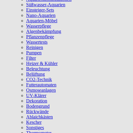
Süßwasser-Aquarien
Einsteiger-Sets
Nano-Aquarien
Aquarien-Möbel
Wasserpflege
Algenbekämpfung
Pflanzenpflege
Wassertests
Reinigen
Pumpen
Filter
Heizer & Kühler
Beleuchtung
Belüftung
CO2-Technik
Futterautomaten
Osmoseanlagen
UV-Klärer
Dekoration
Bodengrund
Rückwände
Ablaichkästen
Kescher
Sonstiges
Thermometer