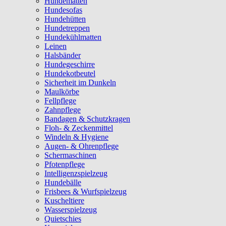
Hundematten
Hundesofas
Hundehütten
Hundetreppen
Hundekühlmatten
Leinen
Halsbänder
Hundegeschirre
Hundekotbeutel
Sicherheit im Dunkeln
Maulkörbe
Fellpflege
Zahnpflege
Bandagen & Schutzkragen
Floh- & Zeckenmittel
Windeln & Hygiene
Augen- & Ohrenpflege
Schermaschinen
Pfotenpflege
Intelligenzspielzeug
Hundebälle
Frisbees & Wurfspielzeug
Kuscheltiere
Wasserspielzeug
Quietschies