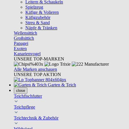
Leitern & Schaukeln
Spielzeug
Käfige & Volieren
Käfigzubehör
Streu & Sand
Näpfe & Tränken
Wellensittich
Großsittich
Papagei
Exoten
Kanarienvogel
UNSERE TOP-MARKEN
Alle Marken anschauen
UNSERE TOP AKTION
Garten & Teich
close
Teichfischfutter
Teichpflege
Teichtechnik & Zubehör
Wildvögel