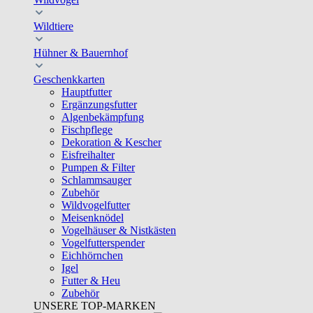
Wildtiere
Hühner & Bauernhof
Geschenkkarten
Hauptfutter
Ergänzungsfutter
Algenbekämpfung
Fischpflege
Dekoration & Kescher
Eisfreihalter
Pumpen & Filter
Schlammsauger
Zubehör
Wildvogelfutter
Meisenknödel
Vogelhäuser & Nistkästen
Vogelfutterspender
Eichhörnchen
Igel
Futter & Heu
Zubehör
UNSERE TOP-MARKEN