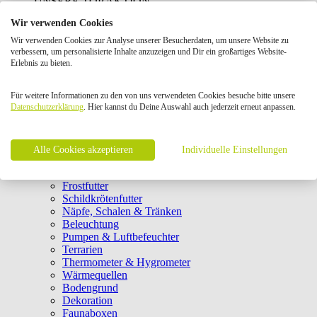
UNSERE TOP AKTION
Wir verwenden Cookies
Terraristik
Wir verwenden Cookies zur Analyse unserer Besucherdaten, um unsere Website zu
close
verbessern, um personalisierte Inhalte anzuzeigen und Dir ein großartiges Website-
Terrarientierfutter
Erlebnis zu bieten.
Terrarien & Technik
Für weitere Informationen zu den von uns verwendeten Cookies besuche bitte unsere
Datenschutzerklärung
Einrichtung & Pflege
. Hier kannst du Deine Auswahl auch jederzeit erneut anpassen.
Geschenkkarten
Bücher Terraristik
Alle Cookies akzeptieren
Individuelle Einstellungen
Hauptfutter
Ergänzungsfutter
Frostfutter
Schildkrötenfutter
Näpfe, Schalen & Tränken
Beleuchtung
Pumpen & Luftbefeuchter
Terrarien
Thermometer & Hygrometer
Wärmequellen
Bodengrund
Dekoration
Faunaboxen