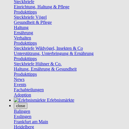
Steckbriefe
Einrichtung, Haltung & Pflege
Produkttipps
Steckbriefe Vögel
Gesundheit & Pflege
Haltung
Ernährung
Verhalten
Produkttipps
Steckbriefe Wildvögel, Insekten & Co
Unterstützung, Unterbringung & Ernährung
Produkttipps
Steckbriefe Hühner & Co.
Haltung, Ernährung & Gesundheit
Produkttipps
News
Events
Fachabteilungen
Adoption
Erlebnismärkte
close
Balingen
Esslingen
Frankfurt am Main
Heidelberg