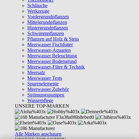
Schläuche
Werkzeuge
Vordergrundpflanzen
Mittelgrundpflanzen
Hintergrundpflanzen
Schwimmpflanzen
Pflanzen auf Holz & Stein
Meerwasser Fischfutter
Meerwasser-Aquarien
Meerwasser Beleuchtung
Meerwasser Bodengrund
Meerwasser-Filter & Technik
Meersalz
Meerwasser Tests
Spurenelemente
Meerwasser Zubehör
Strömungspumpen
Wasserpflege
UNSERE TOP-MARKEN
Alle Marken anschauen