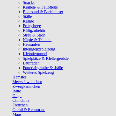
Snacks
Krallen- & Fellpflege
Badesand & Badehäuser
Ställe
Käfige
Freigehege
Käfigzubehör
Streu & Stroh
Näpfe & Tränken
Heuraufen
Intelligenzspielzeug
Kleintiertunnel
Spielplätze & Klettergerüste
Laufräder
Futterlabyrinthe & -bälle
Weiteres Spielzeug
Hamster
Meerschweinchen
Zwergkaninchen
Ratte
Degu
Chinchilla
Frettchen
Gerbil & Rennmaus
Maus