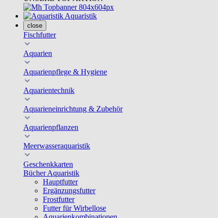
Aquaristik
close
Fischfutter
Aquarien
Aquarienpflege & Hygiene
Aquarientechnik
Aquarieneinrichtung & Zubehör
Aquarienpflanzen
Meerwasseraquaristik
Geschenkkarten
Bücher Aquaristik
Hauptfutter
Ergänzungsfutter
Frostfutter
Futter für Wirbellose
Aquarienkombinationen