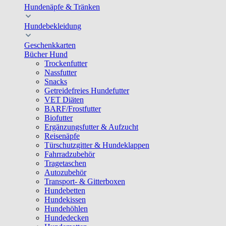
Hundenäpfe & Tränken
Hundebekleidung
Geschenkkarten
Bücher Hund
Trockenfutter
Nassfutter
Snacks
Getreidefreies Hundefutter
VET Diäten
BARF/Frostfutter
Biofutter
Ergänzungsfutter & Aufzucht
Reisenäpfe
Türschutzgitter & Hundeklappen
Fahrradzubehör
Tragetaschen
Autozubehör
Transport- & Gitterboxen
Hundebetten
Hundekissen
Hundehöhlen
Hundedecken