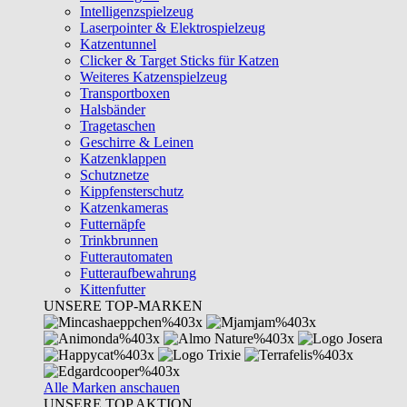
Intelligenzspielzeug
Laserpointer & Elektrospielzeug
Katzentunnel
Clicker & Target Sticks für Katzen
Weiteres Katzenspielzeug
Transportboxen
Halsbänder
Tragetaschen
Geschirre & Leinen
Katzenklappen
Schutznetze
Kippfensterschutz
Katzenkameras
Futternäpfe
Trinkbrunnen
Futterautomaten
Futteraufbewahrung
Kittenfutter
UNSERE TOP-MARKEN
Alle Marken anschauen
UNSERE TOP AKTION