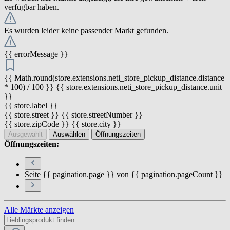
verfügbar haben.
Es wurden leider keine passender Markt gefunden.
{{ errorMessage }}
{{ Math.round(store.extensions.neti_store_pickup_distance.distance
* 100) / 100 }} {{ store.extensions.neti_store_pickup_distance.unit
}}
{{ store.label }}
{{ store.street }} {{ store.streetNumber }}
{{ store.zipCode }} {{ store.city }}
Ausgewählt
Auswählen
Öffnungszeiten
Öffnungszeiten:
Seite {{ pagination.page }} von {{ pagination.pageCount }}
Alle Märkte anzeigen