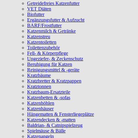
Getreidefreies Katzenfutter
VET Diäten
Biofutter
Ergänzungsfutter & Aufzucht
BARF/Frostfutter
Katzenmilch & Getränke
Katzenstreu
Katzentoiletten
Toilettenzubehör
Fell- & Körperpflege
Ungeziefer- & Zeckenschutz
Beruhigung für Katzen
Reinigungsmittel & -geräte
Kratzbäume
Kratzbretter & Kratzpappen
Kratztonnen
Kratzbaum-Ersatzteile
Katzenbetten & -sofas
Katzenhöhlen
Katzenhäuser
Hängematten & Fensterliegeplätze
Katzendecken & -matten
Baldrian- & Catnipspielzeug
Spielmäuse & Bälle
Katzenangeln