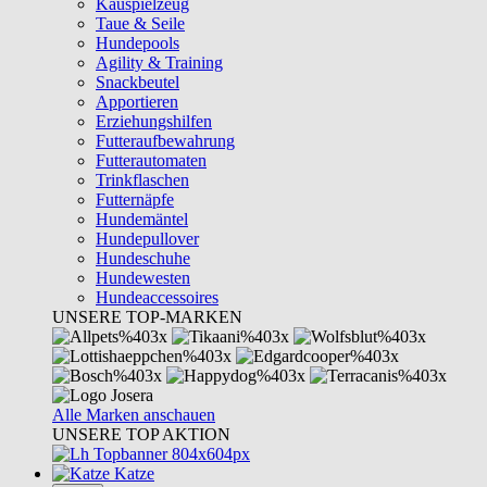
Kauspielzeug
Taue & Seile
Hundepools
Agility & Training
Snackbeutel
Apportieren
Erziehungshilfen
Futteraufbewahrung
Futterautomaten
Trinkflaschen
Futternäpfe
Hundemäntel
Hundepullover
Hundeschuhe
Hundewesten
Hundeaccessoires
UNSERE TOP-MARKEN
Alle Marken anschauen
UNSERE TOP AKTION
Katze