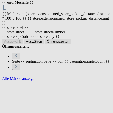
{{ errorMessage }}
{{ Math.round(store.extensions.neti_store_pickup_distance.distance
* 100) / 100 }} {{ store.extensions.neti_store_pickup_distance.unit
}}
{{ store.label }}
{{ store.street }} {{ store.streetNumber }}
{{ store.zipCode }} {{ store.city }}
Ausgewählt
Auswählen
Öffnungszeiten
Öffnungszeiten:
Seite {{ pagination.page }} von {{ pagination.pageCount }}
Alle Märkte anzeigen