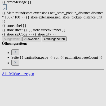
{{ errorMessage }}
{{ Math.round(store.extensions.neti_store_pickup_distance.distance
* 100) / 100 }} {{ store.extensions.neti_store_pickup_distance.unit
}}
{{ store.label }}
{{ store.street }} {{ store.streetNumber }}
{{ store.zipCode }} {{ store.city }}
Ausgewählt
Auswählen
Öffnungszeiten
Öffnungszeiten:
Seite {{ pagination.page }} von {{ pagination.pageCount }}
Alle Märkte anzeigen