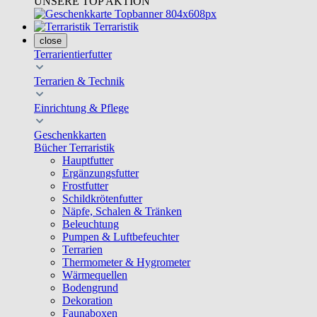
UNSERE TOP AKTION
Terraristik
close
Terrarientierfutter
Terrarien & Technik
Einrichtung & Pflege
Geschenkkarten
Bücher Terraristik
Hauptfutter
Ergänzungsfutter
Frostfutter
Schildkrötenfutter
Näpfe, Schalen & Tränken
Beleuchtung
Pumpen & Luftbefeuchter
Terrarien
Thermometer & Hygrometer
Wärmequellen
Bodengrund
Dekoration
Faunaboxen