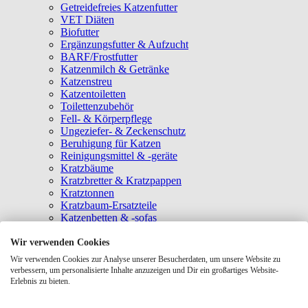
Getreidefreies Katzenfutter
VET Diäten
Biofutter
Ergänzungsfutter & Aufzucht
BARF/Frostfutter
Katzenmilch & Getränke
Katzenstreu
Katzentoiletten
Toilettenzubehör
Fell- & Körperpflege
Ungeziefer- & Zeckenschutz
Beruhigung für Katzen
Reinigungsmittel & -geräte
Kratzbäume
Kratzbretter & Kratzpappen
Kratztonnen
Kratzbaum-Ersatzteile
Katzenbetten & -sofas
Katzenhöhlen
Katzenhäuser
Wir verwenden Cookies
Hängematten & Fensterliegeplätze
Wir verwenden Cookies zur Analyse unserer Besucherdaten, um unsere Website zu
Katzendecken & -matten
verbessern, um personalisierte Inhalte anzuzeigen und Dir ein großartiges Website-
Baldrian- & Catnipspielzeug
Erlebnis zu bieten.
Spielmäuse & Bälle
Katzenangeln