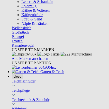
Leitern & Schaukeln
Spielzeug
Käfige & Volieren
Käfigzubehör
Streu & Sand
Näpfe & Tränken
Wellensittich
Großsittich
Papagei
Exoten
Kanarienvogel
UNSERE TOP-MARKEN
Alle Marken anschauen
UNSERE TOP AKTION
Garten & Teich
close
Teichfischfutter
Teichpflege
Teichtechnik & Zubehör
Wildvögel