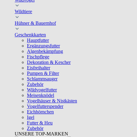
Wildtiere
Hühner & Bauernhof
Geschenkkarten
Hauptfutter
Ergänzungsfutter
Algenbekämpfung
Fischpflege
Dekoration & Kescher
Eisfreihalter
Pumpen & Filter
Schlammsauger
Zubehör
Wildvogelfutter
Meisenknödel
Vogelhäuser & Nistkästen
Vogelfutterspender
Eichhörnchen
Igel
Futter & Heu
Zubehör
UNSERE TOP-MARKEN