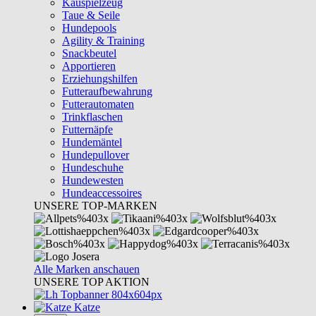
Kauspielzeug
Taue & Seile
Hundepools
Agility & Training
Snackbeutel
Apportieren
Erziehungshilfen
Futteraufbewahrung
Futterautomaten
Trinkflaschen
Futternäpfe
Hundemäntel
Hundepullover
Hundeschuhe
Hundewesten
Hundeaccessoires
UNSERE TOP-MARKEN
Alle Marken anschauen
UNSERE TOP AKTION
Katze