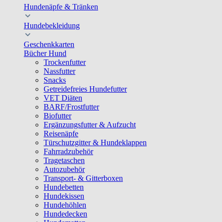
Hundenäpfe & Tränken
Hundebekleidung
Geschenkkarten
Bücher Hund
Trockenfutter
Nassfutter
Snacks
Getreidefreies Hundefutter
VET Diäten
BARF/Frostfutter
Biofutter
Ergänzungsfutter & Aufzucht
Reisenäpfe
Türschutzgitter & Hundeklappen
Fahrradzubehör
Tragetaschen
Autozubehör
Transport- & Gitterboxen
Hundebetten
Hundekissen
Hundehöhlen
Hundedecken