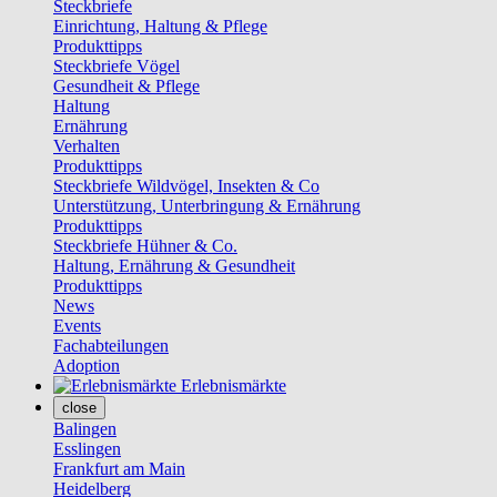
Steckbriefe
Einrichtung, Haltung & Pflege
Produkttipps
Steckbriefe Vögel
Gesundheit & Pflege
Haltung
Ernährung
Verhalten
Produkttipps
Steckbriefe Wildvögel, Insekten & Co
Unterstützung, Unterbringung & Ernährung
Produkttipps
Steckbriefe Hühner & Co.
Haltung, Ernährung & Gesundheit
Produkttipps
News
Events
Fachabteilungen
Adoption
Erlebnismärkte
close
Balingen
Esslingen
Frankfurt am Main
Heidelberg