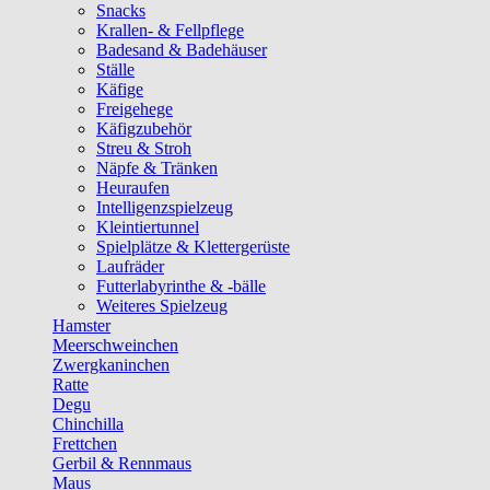
Snacks
Krallen- & Fellpflege
Badesand & Badehäuser
Ställe
Käfige
Freigehege
Käfigzubehör
Streu & Stroh
Näpfe & Tränken
Heuraufen
Intelligenzspielzeug
Kleintiertunnel
Spielplätze & Klettergerüste
Laufräder
Futterlabyrinthe & -bälle
Weiteres Spielzeug
Hamster
Meerschweinchen
Zwergkaninchen
Ratte
Degu
Chinchilla
Frettchen
Gerbil & Rennmaus
Maus