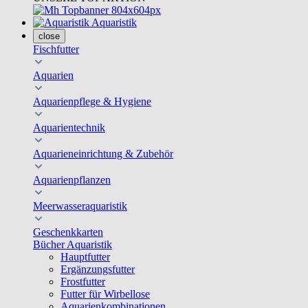
Aquaristik
close
Fischfutter
Aquarien
Aquarienpflege & Hygiene
Aquarientechnik
Aquarieneinrichtung & Zubehör
Aquarienpflanzen
Meerwasseraquaristik
Geschenkkarten
Bücher Aquaristik
Hauptfutter
Ergänzungsfutter
Frostfutter
Futter für Wirbellose
Aquarienkombinationen