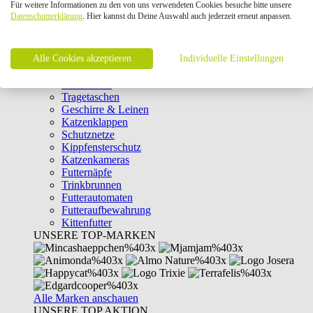
Für weitere Informationen zu den von uns verwendeten Cookies besuche bitte unsere
Intelligenzspielzeug
Datenschutzerklärung
. Hier kannst du Deine Auswahl auch jederzeit erneut anpassen.
Laserpointer & Elektrospielzeug
Katzentunnel
Clicker & Target Sticks für Katzen
Alle Cookies akzeptieren
Weiteres Katzenspielzeug
Individuelle Einstellungen
Transportboxen
Halsbänder
Tragetaschen
Geschirre & Leinen
Katzenklappen
Schutznetze
Kippfensterschutz
Katzenkameras
Futternäpfe
Trinkbrunnen
Futterautomaten
Futteraufbewahrung
Kittenfutter
UNSERE TOP-MARKEN
Alle Marken anschauen
UNSERE TOP AKTION