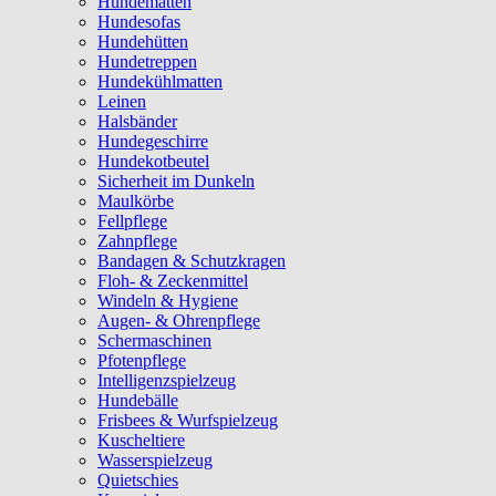
Hundematten
Hundesofas
Hundehütten
Hundetreppen
Hundekühlmatten
Leinen
Halsbänder
Hundegeschirre
Hundekotbeutel
Sicherheit im Dunkeln
Maulkörbe
Fellpflege
Zahnpflege
Bandagen & Schutzkragen
Floh- & Zeckenmittel
Windeln & Hygiene
Augen- & Ohrenpflege
Schermaschinen
Pfotenpflege
Intelligenzspielzeug
Hundebälle
Frisbees & Wurfspielzeug
Kuscheltiere
Wasserspielzeug
Quietschies