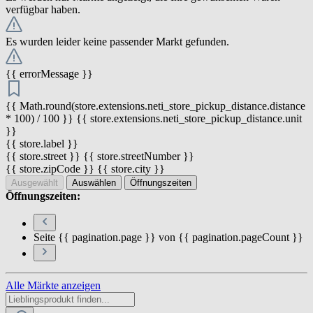
verfügbar haben.
Es wurden leider keine passender Markt gefunden.
{{ errorMessage }}
{{ Math.round(store.extensions.neti_store_pickup_distance.distance
* 100) / 100 }} {{ store.extensions.neti_store_pickup_distance.unit
}}
{{ store.label }}
{{ store.street }} {{ store.streetNumber }}
{{ store.zipCode }} {{ store.city }}
Ausgewählt
Auswählen
Öffnungszeiten
Öffnungszeiten:
Seite {{ pagination.page }} von {{ pagination.pageCount }}
Alle Märkte anzeigen