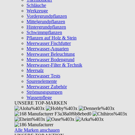
Schläuche
Werkzeuge
Vordergrundpflanzen
Mittelgrundpflanzen
Hintergrundpflanzen
Schwimmpflanzen
Pflanzen auf Holz & Stein
Meerwasser Fischfutter
Meerwasser-Aquarien
Meerwasser Beleuchtung
Meerwasser Bodengrund
Meerwasser-Filter & Technik
Meersalz
Meerwasser Tests
Spurenelemente
Meerwasser Zubehör
Strömungspumpen
Wasserpflege
UNSERE TOP-MARKEN
Alle Marken anschauen