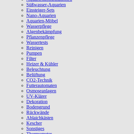
Süßwasser-Aquarien
Einsteiger-Sets
Nano-Aquarien
Aquarien-Möbel
Wasserpflege
Algenbekämpfung
Pflanzenpflege
Wassertests
Reinigen
Pumpen
Filter
Heizer & Kühler
Beleuchtung
Belüftung
CO2-Technik
Futterautomaten
Osmoseanlagen
UV-Klärer
Dekoration
Bodengrund
Rückwände
Ablaichkästen
Kescher
Sonstiges
Thermometer