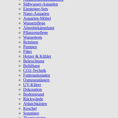
Süßwasser-Aquarien
Einsteiger-Sets
Nano-Aquarien
Aquarien-Möbel
Wasserpflege
Algenbekämpfung
Pflanzenpflege
Wassertests
Reinigen
Pumpen
Filter
Heizer & Kühler
Beleuchtung
Belüftung
CO2-Technik
Futterautomaten
Osmoseanlagen
UV-Klärer
Dekoration
Bodengrund
Rückwände
Ablaichkästen
Kescher
Sonstiges
Thermometer