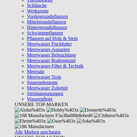
Schläuche
Werkzeuge
Vordergrundpflanzen
Mittelgrundpflanzen
Hintergrundpflanzen
Schwimmpflanzen
Pflanzen auf Holz & Stein
Meerwasser Fischfutter
Meerwasser-Aquarien
Meerwasser Beleuchtung
Meerwasser Bodengrund
Meerwasser-Filter & Technik
Meersalz
Meerwasser Tests
Spurenelemente
Meerwasser Zubehör
Strömungspumpen
Wasserpflege
UNSERE TOP-MARKEN
Alle Marken anschauen