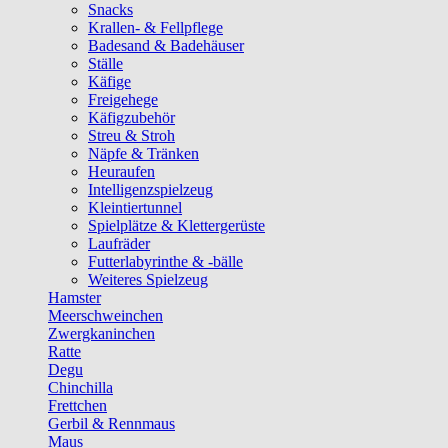
Snacks
Krallen- & Fellpflege
Badesand & Badehäuser
Ställe
Käfige
Freigehege
Käfigzubehör
Streu & Stroh
Näpfe & Tränken
Heuraufen
Intelligenzspielzeug
Kleintiertunnel
Spielplätze & Klettergerüste
Laufräder
Futterlabyrinthe & -bälle
Weiteres Spielzeug
Hamster
Meerschweinchen
Zwergkaninchen
Ratte
Degu
Chinchilla
Frettchen
Gerbil & Rennmaus
Maus