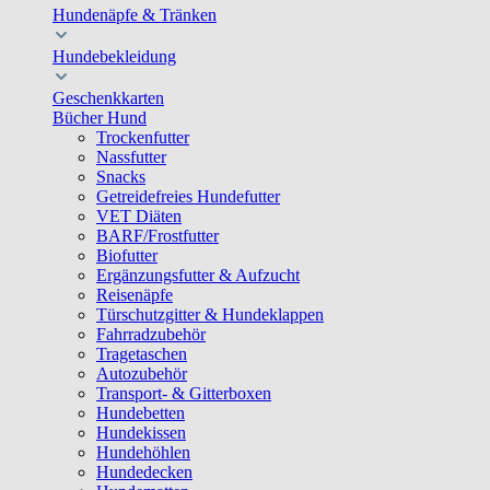
Hundenäpfe & Tränken
Hundebekleidung
Geschenkkarten
Bücher Hund
Trockenfutter
Nassfutter
Snacks
Getreidefreies Hundefutter
VET Diäten
BARF/Frostfutter
Biofutter
Ergänzungsfutter & Aufzucht
Reisenäpfe
Türschutzgitter & Hundeklappen
Fahrradzubehör
Tragetaschen
Autozubehör
Transport- & Gitterboxen
Hundebetten
Hundekissen
Hundehöhlen
Hundedecken