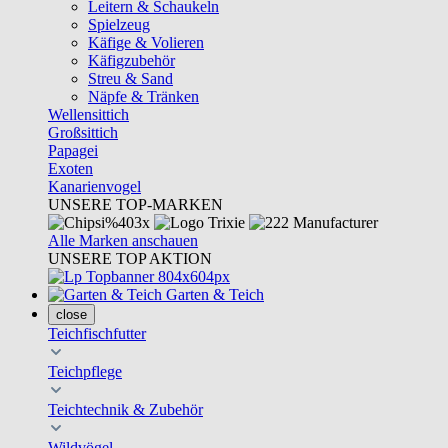
Leitern & Schaukeln
Spielzeug
Käfige & Volieren
Käfigzubehör
Streu & Sand
Näpfe & Tränken
Wellensittich
Großsittich
Papagei
Exoten
Kanarienvogel
UNSERE TOP-MARKEN
Alle Marken anschauen
UNSERE TOP AKTION
Garten & Teich
close
Teichfischfutter
Teichpflege
Teichtechnik & Zubehör
Wildvögel