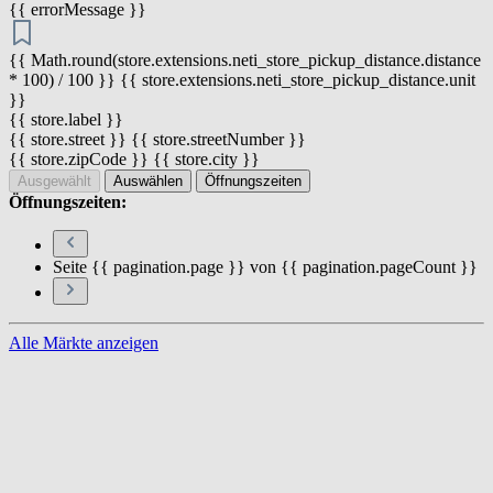
{{ errorMessage }}
{{ Math.round(store.extensions.neti_store_pickup_distance.distance
* 100) / 100 }} {{ store.extensions.neti_store_pickup_distance.unit
}}
{{ store.label }}
{{ store.street }} {{ store.streetNumber }}
{{ store.zipCode }} {{ store.city }}
Ausgewählt
Auswählen
Öffnungszeiten
Öffnungszeiten:
Seite {{ pagination.page }} von {{ pagination.pageCount }}
Alle Märkte anzeigen