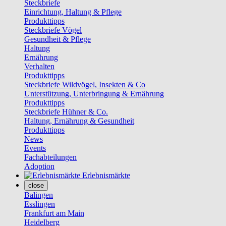
Steckbriefe
Einrichtung, Haltung & Pflege
Produkttipps
Steckbriefe Vögel
Gesundheit & Pflege
Haltung
Ernährung
Verhalten
Produkttipps
Steckbriefe Wildvögel, Insekten & Co
Unterstützung, Unterbringung & Ernährung
Produkttipps
Steckbriefe Hühner & Co.
Haltung, Ernährung & Gesundheit
Produkttipps
News
Events
Fachabteilungen
Adoption
Erlebnismärkte
close
Balingen
Esslingen
Frankfurt am Main
Heidelberg