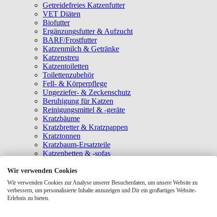
Getreidefreies Katzenfutter
VET Diäten
Biofutter
Ergänzungsfutter & Aufzucht
BARF/Frostfutter
Katzenmilch & Getränke
Katzenstreu
Katzentoiletten
Toilettenzubehör
Fell- & Körperpflege
Ungeziefer- & Zeckenschutz
Beruhigung für Katzen
Reinigungsmittel & -geräte
Kratzbäume
Kratzbretter & Kratzpappen
Kratztonnen
Kratzbaum-Ersatzteile
Katzenbetten & -sofas
Katzenhöhlen
Katzenhäuser
Wir verwenden Cookies
Hängematten & Fensterliegeplätze
Wir verwenden Cookies zur Analyse unserer Besucherdaten, um unsere Website zu
Katzendecken & -matten
verbessern, um personalisierte Inhalte anzuzeigen und Dir ein großartiges Website-
Baldrian- & Catnipspielzeug
Erlebnis zu bieten.
Spielmäuse & Bälle
Katzenangeln