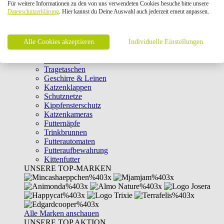
Für weitere Informationen zu den von uns verwendeten Cookies besuche bitte unsere
Intelligenzspielzeug
Datenschutzerklärung
. Hier kannst du Deine Auswahl auch jederzeit erneut anpassen.
Laserpointer & Elektrospielzeug
Katzentunnel
Clicker & Target Sticks für Katzen
Alle Cookies akzeptieren
Weiteres Katzenspielzeug
Individuelle Einstellungen
Transportboxen
Halsbänder
Tragetaschen
Geschirre & Leinen
Katzenklappen
Schutznetze
Kippfensterschutz
Katzenkameras
Futternäpfe
Trinkbrunnen
Futterautomaten
Futteraufbewahrung
Kittenfutter
UNSERE TOP-MARKEN
Alle Marken anschauen
UNSERE TOP AKTION