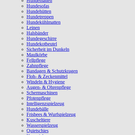
Hundematten
Hundesofas
Hundehütten
Hundetreppen
Hundekühlmatten
Leinen
Halsbänder
Hundegeschirre
Hundekotbeutel
Sicherheit im Dunkeln
Maulkörbe
Fellpflege
Zahnpflege
Bandagen & Schutzkragen
Floh- & Zeckenmittel
Windeln & Hygiene
Augen- & Ohrenpflege
Schermaschinen
Pfotenpflege
Intelligenzspielzeug
Hundebälle
Frisbees & Wurfspielzeug
Kuscheltiere
Wasserspielzeug
Quietschies