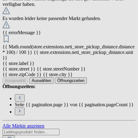
verfügbar haben.
Es wurden leider keine passender Markt gefunden.
{{ errorMessage }}
{{ Math.round(store.extensions.neti_store_pickup_distance.distance
* 100) / 100 }} {{ store.extensions.neti_store_pickup_distance.unit
}}
{{ store.label }}
{{ store.street }} {{ store.streetNumber }}
{{ store.zipCode }} {{ store.city }}
Ausgewählt
Auswählen
Öffnungszeiten
Öffnungszeiten:
Seite {{ pagination.page }} von {{ pagination.pageCount }}
Alle Märkte anzeigen