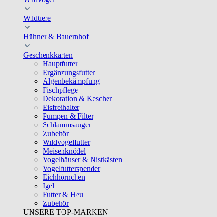
Wildtiere
Hühner & Bauernhof
Geschenkkarten
Hauptfutter
Ergänzungsfutter
Algenbekämpfung
Fischpflege
Dekoration & Kescher
Eisfreihalter
Pumpen & Filter
Schlammsauger
Zubehör
Wildvogelfutter
Meisenknödel
Vogelhäuser & Nistkästen
Vogelfutterspender
Eichhörnchen
Igel
Futter & Heu
Zubehör
UNSERE TOP-MARKEN