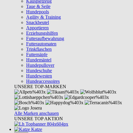
Kauspielzeug
Taue & Seile
Hundepools
Agility & Training
Snackbeutel
Apportieren
Erziehungshilfen
Futteraufbewahrung
Futterautomaten
Trinkflaschen
Futternäpfe
Hundemäntel
Hundepullover
Hundeschuhe
Hundewesten
Hundeaccessoires
UNSERE TOP-MARKEN
Alle Marken anschauen
UNSERE TOP AKTION
Katze