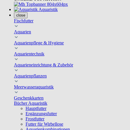
Aquaristik
close
Fischfutter
Aquarien
Aquarienpflege & Hygiene
Aquarientechnik
Aquarieneinrichtung & Zubehör
Aquarienpflanzen
Meerwasseraquaristik
Geschenkkarten
Bücher Aquaristik
Hauptfutter
Ergänzungsfutter
Frostfutter
Futter für Wirbellose
Aquarienkombinationen