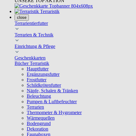
UNSERE TOP AKTION
Terraristik
close
Terrarientierfutter
Terrarien & Technik
Einrichtung & Pflege
Geschenkkarten
Bücher Terraristik
Hauptfutter
Ergänzungsfutter
Frostfutter
Schildkrötenfutter
Näpfe, Schalen & Tränken
Beleuchtung
Pumpen & Luftbefeuchter
Terrarien
Thermometer & Hygrometer
Wärmequellen
Bodengrund
Dekoration
Faunaboxen