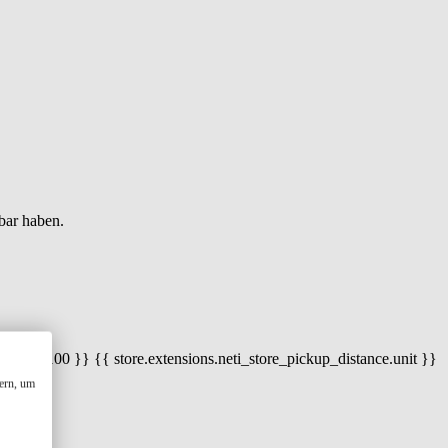
bar haben.
 100) / 100 }} {{ store.extensions.neti_store_pickup_distance.unit }}
ern, um