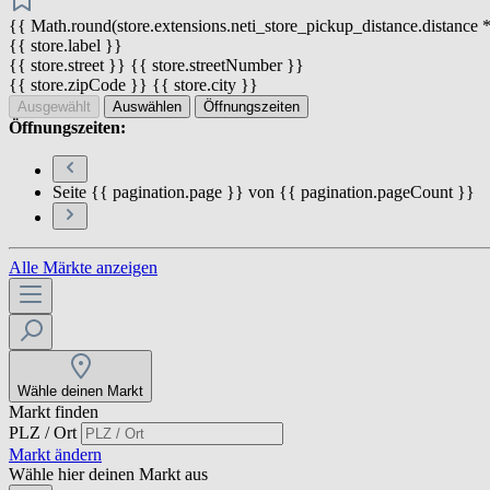
{{ Math.round(store.extensions.neti_store_pickup_distance.distance *
{{ store.label }}
{{ store.street }} {{ store.streetNumber }}
{{ store.zipCode }} {{ store.city }}
Ausgewählt
Auswählen
Öffnungszeiten
Öffnungszeiten:
Seite {{ pagination.page }} von {{ pagination.pageCount }}
Alle Märkte anzeigen
Wähle deinen Markt
Markt finden
PLZ / Ort
Markt ändern
Wähle hier deinen Markt aus