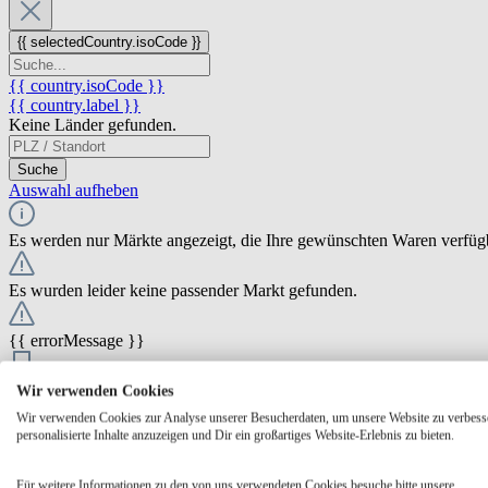
{{ selectedCountry.isoCode }}
{{ country.isoCode }}
{{ country.label }}
Keine Länder gefunden.
Suche
Auswahl aufheben
Es werden nur Märkte angezeigt, die Ihre gewünschten Waren verfüg
Es wurden leider keine passender Markt gefunden.
{{ errorMessage }}
{{ Math.round(store.extensions.neti_store_pickup_distance.distance *
Wir verwenden Cookies
{{ store.label }}
Wir verwenden Cookies zur Analyse unserer Besucherdaten, um unsere Website zu verbess
{{ store.street }} {{ store.streetNumber }}
personalisierte Inhalte anzuzeigen und Dir ein großartiges Website-Erlebnis zu bieten.
{{ store.zipCode }} {{ store.city }}
Ausgewählt
Auswählen
Öffnungszeiten
Für weitere Informationen zu den von uns verwendeten Cookies besuche bitte unsere