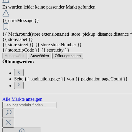
Es wurden leider keine passender Markt gefunden.
{{ errorMessage }}
{{ Math.round(store.extensions.neti_store_pickup_distance.distance *
{{ store.label }}
{{ store.street }} {{ store.streetNumber }}
{{ store.zipCode }} {{ store.city }}
Ausgewählt
Auswählen
Öffnungszeiten
Öffnungszeiten:
Seite {{ pagination.page }} von {{ pagination.pageCount }}
Alle Märkte anzeigen