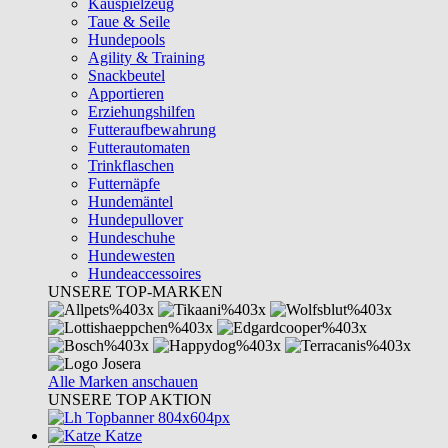
Kauspielzeug
Taue & Seile
Hundepools
Agility & Training
Snackbeutel
Apportieren
Erziehungshilfen
Futteraufbewahrung
Futterautomaten
Trinkflaschen
Futternäpfe
Hundemäntel
Hundepullover
Hundeschuhe
Hundewesten
Hundeaccessoires
UNSERE TOP-MARKEN
Alle Marken anschauen
UNSERE TOP AKTION
Katze