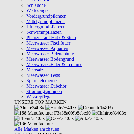
Schläuche
Werkzeuge
Vordergrundpflanzen
Mittelgrundpflanzen
Hintergrundpflanzen
Schwimmpflanzen
Pflanzen auf Holz & Stein
Meerwasser Fischfutter
Meerwasser-Aquarien
Meerwasser Beleuchtung
Meerwasser Bodengrund
Meerwasser-Filter & Technik
Meersalz
Meerwasser Tests
Spurenelemente
Meerwasser Zubehör
Strömungspumpen
Wasserpflege
UNSERE TOP-MARKEN
Alle Marken anschauen