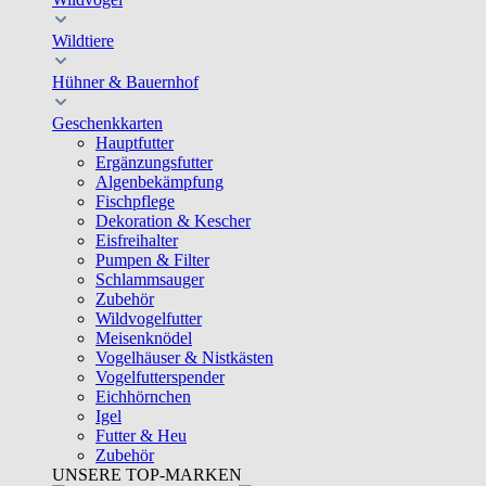
Wildtiere
Hühner & Bauernhof
Geschenkkarten
Hauptfutter
Ergänzungsfutter
Algenbekämpfung
Fischpflege
Dekoration & Kescher
Eisfreihalter
Pumpen & Filter
Schlammsauger
Zubehör
Wildvogelfutter
Meisenknödel
Vogelhäuser & Nistkästen
Vogelfutterspender
Eichhörnchen
Igel
Futter & Heu
Zubehör
UNSERE TOP-MARKEN