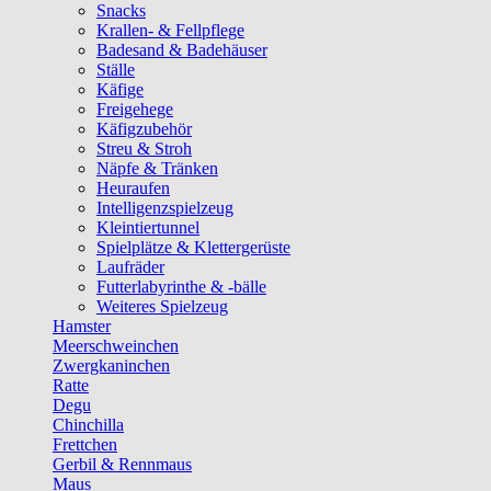
Snacks
Krallen- & Fellpflege
Badesand & Badehäuser
Ställe
Käfige
Freigehege
Käfigzubehör
Streu & Stroh
Näpfe & Tränken
Heuraufen
Intelligenzspielzeug
Kleintiertunnel
Spielplätze & Klettergerüste
Laufräder
Futterlabyrinthe & -bälle
Weiteres Spielzeug
Hamster
Meerschweinchen
Zwergkaninchen
Ratte
Degu
Chinchilla
Frettchen
Gerbil & Rennmaus
Maus