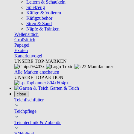
Leitern & Schaukeln
Spielzeug
Käfige & Volieren
Käfigzubehör
Streu & Sand
Näpfe & Tränken
Wellensittich
Großsittich
Papagei
Exoten
Kanarienvogel
UNSERE TOP-MARKEN
Alle Marken anschauen
UNSERE TOP AKTION
Garten & Teich
close
Teichfischfutter
Teichpflege
Teichtechnik & Zubehör
Wildvögel