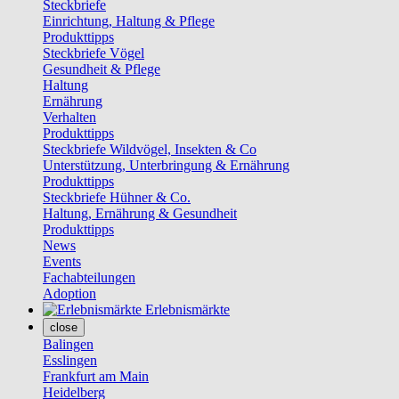
Steckbriefe
Einrichtung, Haltung & Pflege
Produkttipps
Steckbriefe Vögel
Gesundheit & Pflege
Haltung
Ernährung
Verhalten
Produkttipps
Steckbriefe Wildvögel, Insekten & Co
Unterstützung, Unterbringung & Ernährung
Produkttipps
Steckbriefe Hühner & Co.
Haltung, Ernährung & Gesundheit
Produkttipps
News
Events
Fachabteilungen
Adoption
Erlebnismärkte
close
Balingen
Esslingen
Frankfurt am Main
Heidelberg