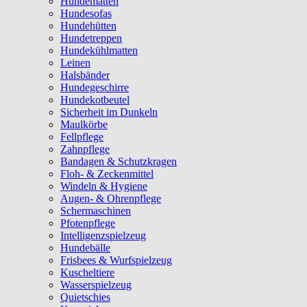
Hundematten
Hundesofas
Hundehütten
Hundetreppen
Hundekühlmatten
Leinen
Halsbänder
Hundegeschirre
Hundekotbeutel
Sicherheit im Dunkeln
Maulkörbe
Fellpflege
Zahnpflege
Bandagen & Schutzkragen
Floh- & Zeckenmittel
Windeln & Hygiene
Augen- & Ohrenpflege
Schermaschinen
Pfotenpflege
Intelligenzspielzeug
Hundebälle
Frisbees & Wurfspielzeug
Kuscheltiere
Wasserspielzeug
Quietschies