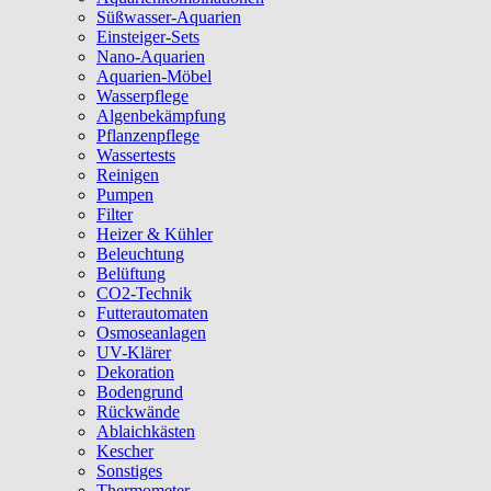
Süßwasser-Aquarien
Einsteiger-Sets
Nano-Aquarien
Aquarien-Möbel
Wasserpflege
Algenbekämpfung
Pflanzenpflege
Wassertests
Reinigen
Pumpen
Filter
Heizer & Kühler
Beleuchtung
Belüftung
CO2-Technik
Futterautomaten
Osmoseanlagen
UV-Klärer
Dekoration
Bodengrund
Rückwände
Ablaichkästen
Kescher
Sonstiges
Thermometer