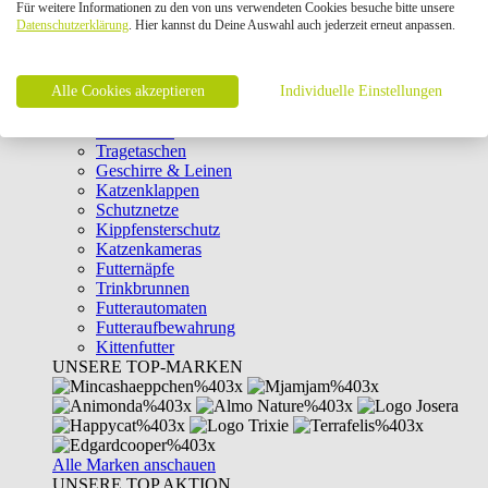
Für weitere Informationen zu den von uns verwendeten Cookies besuche bitte unsere
Intelligenzspielzeug
Datenschutzerklärung
. Hier kannst du Deine Auswahl auch jederzeit erneut anpassen.
Laserpointer & Elektrospielzeug
Katzentunnel
Clicker & Target Sticks für Katzen
Alle Cookies akzeptieren
Weiteres Katzenspielzeug
Individuelle Einstellungen
Transportboxen
Halsbänder
Tragetaschen
Geschirre & Leinen
Katzenklappen
Schutznetze
Kippfensterschutz
Katzenkameras
Futternäpfe
Trinkbrunnen
Futterautomaten
Futteraufbewahrung
Kittenfutter
UNSERE TOP-MARKEN
Alle Marken anschauen
UNSERE TOP AKTION