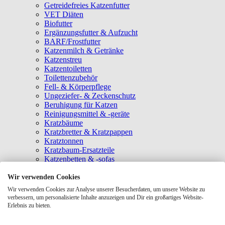
Getreidefreies Katzenfutter
VET Diäten
Biofutter
Ergänzungsfutter & Aufzucht
BARF/Frostfutter
Katzenmilch & Getränke
Katzenstreu
Katzentoiletten
Toilettenzubehör
Fell- & Körperpflege
Ungeziefer- & Zeckenschutz
Beruhigung für Katzen
Reinigungsmittel & -geräte
Kratzbäume
Kratzbretter & Kratzpappen
Kratztonnen
Kratzbaum-Ersatzteile
Katzenbetten & -sofas
Katzenhöhlen
Katzenhäuser
Wir verwenden Cookies
Hängematten & Fensterliegeplätze
Wir verwenden Cookies zur Analyse unserer Besucherdaten, um unsere Website zu
Katzendecken & -matten
verbessern, um personalisierte Inhalte anzuzeigen und Dir ein großartiges Website-
Baldrian- & Catnipspielzeug
Erlebnis zu bieten.
Spielmäuse & Bälle
Katzenangeln