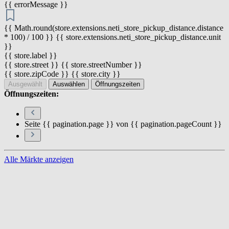
{{ errorMessage }}
{{ Math.round(store.extensions.neti_store_pickup_distance.distance
* 100) / 100 }} {{ store.extensions.neti_store_pickup_distance.unit
}}
{{ store.label }}
{{ store.street }} {{ store.streetNumber }}
{{ store.zipCode }} {{ store.city }}
Ausgewählt
Auswählen
Öffnungszeiten
Öffnungszeiten:
Seite {{ pagination.page }} von {{ pagination.pageCount }}
Alle Märkte anzeigen