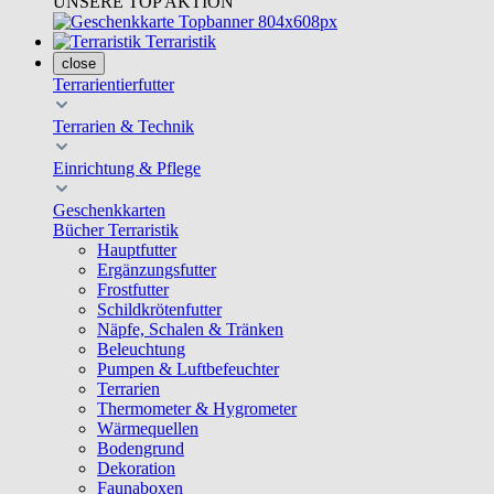
UNSERE TOP AKTION
Terraristik
close
Terrarientierfutter
Terrarien & Technik
Einrichtung & Pflege
Geschenkkarten
Bücher Terraristik
Hauptfutter
Ergänzungsfutter
Frostfutter
Schildkrötenfutter
Näpfe, Schalen & Tränken
Beleuchtung
Pumpen & Luftbefeuchter
Terrarien
Thermometer & Hygrometer
Wärmequellen
Bodengrund
Dekoration
Faunaboxen