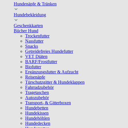
Hundenäpfe & Tränken
Hundebekleidung
Geschenkkarten
Bücher Hund
Trockenfutter
Nassfutter
Snacks
Getreidefreies Hundefutter
VET Diäten
BARF/Frostfutter
Biofutter
Ergänzungsfutter & Aufzucht
Reisenäpfe
Türschutzgitter & Hundeklappen
Fahrradzubehör
Tragetaschen
Autozubehör
Transport- & Gitterboxen
Hundebetten
Hundekissen
Hundehöhlen
Hundedecken