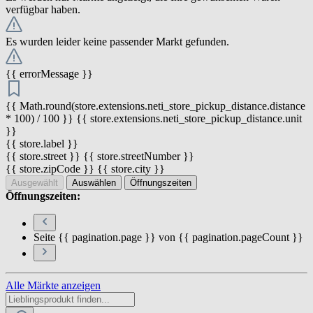
verfügbar haben.
Es wurden leider keine passender Markt gefunden.
{{ errorMessage }}
{{ Math.round(store.extensions.neti_store_pickup_distance.distance
* 100) / 100 }} {{ store.extensions.neti_store_pickup_distance.unit
}}
{{ store.label }}
{{ store.street }} {{ store.streetNumber }}
{{ store.zipCode }} {{ store.city }}
Ausgewählt
Auswählen
Öffnungszeiten
Öffnungszeiten:
Seite {{ pagination.page }} von {{ pagination.pageCount }}
Alle Märkte anzeigen