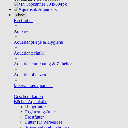
Aquaristik
close
Fischfutter
Aquarien
Aquarienpflege & Hygiene
Aquarientechnik
Aquarieneinrichtung & Zubehör
Aquarienpflanzen
Meerwasseraquaristik
Geschenkkarten
Bücher Aquaristik
Hauptfutter
Ergänzungsfutter
Frostfutter
Futter für Wirbellose
Aquarienkombinationen