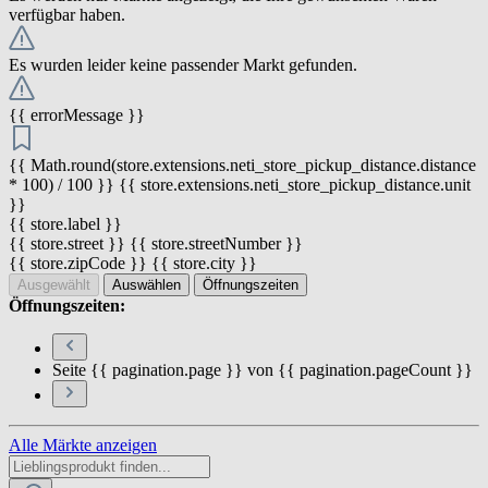
verfügbar haben.
Es wurden leider keine passender Markt gefunden.
{{ errorMessage }}
{{ Math.round(store.extensions.neti_store_pickup_distance.distance
* 100) / 100 }} {{ store.extensions.neti_store_pickup_distance.unit
}}
{{ store.label }}
{{ store.street }} {{ store.streetNumber }}
{{ store.zipCode }} {{ store.city }}
Ausgewählt
Auswählen
Öffnungszeiten
Öffnungszeiten:
Seite {{ pagination.page }} von {{ pagination.pageCount }}
Alle Märkte anzeigen