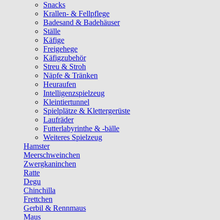
Snacks
Krallen- & Fellpflege
Badesand & Badehäuser
Ställe
Käfige
Freigehege
Käfigzubehör
Streu & Stroh
Näpfe & Tränken
Heuraufen
Intelligenzspielzeug
Kleintiertunnel
Spielplätze & Klettergerüste
Laufräder
Futterlabyrinthe & -bälle
Weiteres Spielzeug
Hamster
Meerschweinchen
Zwergkaninchen
Ratte
Degu
Chinchilla
Frettchen
Gerbil & Rennmaus
Maus