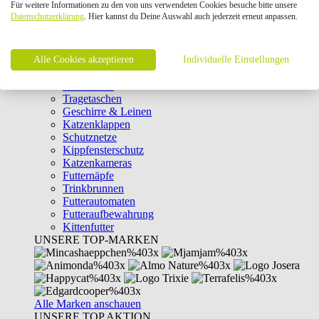
Für weitere Informationen zu den von uns verwendeten Cookies besuche bitte unsere
Intelligenzspielzeug
Datenschutzerklärung
. Hier kannst du Deine Auswahl auch jederzeit erneut anpassen.
Laserpointer & Elektrospielzeug
Katzentunnel
Clicker & Target Sticks für Katzen
Alle Cookies akzeptieren
Weiteres Katzenspielzeug
Individuelle Einstellungen
Transportboxen
Halsbänder
Tragetaschen
Geschirre & Leinen
Katzenklappen
Schutznetze
Kippfensterschutz
Katzenkameras
Futternäpfe
Trinkbrunnen
Futterautomaten
Futteraufbewahrung
Kittenfutter
UNSERE TOP-MARKEN
Alle Marken anschauen
UNSERE TOP AKTION