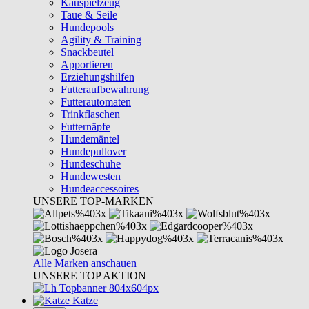
Kauspielzeug
Taue & Seile
Hundepools
Agility & Training
Snackbeutel
Apportieren
Erziehungshilfen
Futteraufbewahrung
Futterautomaten
Trinkflaschen
Futternäpfe
Hundemäntel
Hundepullover
Hundeschuhe
Hundewesten
Hundeaccessoires
UNSERE TOP-MARKEN
Alle Marken anschauen
UNSERE TOP AKTION
Katze