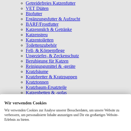
Getreidefreies Katzenfutter
VET Diäten
Biofutter
Ergänzungsfutter & Aufzucht
BARF/Frostfutter
Katzenmilch & Getränke
Katzenstreu
Katzentoiletten
Toilettenzubehör
Fell- & Körperpflege
Ungeziefer- & Zeckenschutz
Beruhigung für Katzen
Reinigungsmittel & -geräte
Kratzbäume
Kratzbretter & Kratzpappen
Kratztonnen
Kratzbaum-Ersatzteile
Katzenbetten & -sofas
Katzenhöhlen
Katzenhäuser
Wir verwenden Cookies
Hängematten & Fensterliegeplätze
Wir verwenden Cookies zur Analyse unserer Besucherdaten, um unsere Website zu
Katzendecken & -matten
verbessern, um personalisierte Inhalte anzuzeigen und Dir ein großartiges Website-
Baldrian- & Catnipspielzeug
Erlebnis zu bieten.
Spielmäuse & Bälle
Katzenangeln