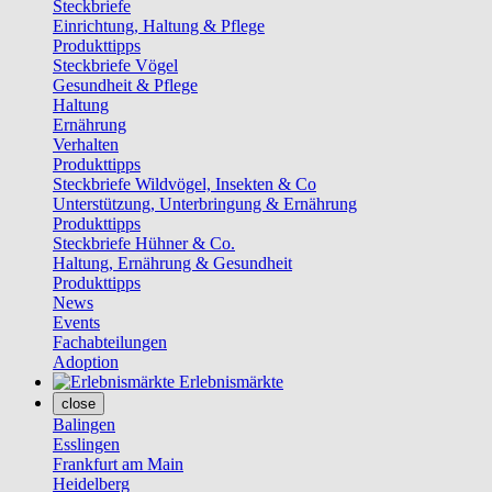
Steckbriefe
Einrichtung, Haltung & Pflege
Produkttipps
Steckbriefe Vögel
Gesundheit & Pflege
Haltung
Ernährung
Verhalten
Produkttipps
Steckbriefe Wildvögel, Insekten & Co
Unterstützung, Unterbringung & Ernährung
Produkttipps
Steckbriefe Hühner & Co.
Haltung, Ernährung & Gesundheit
Produkttipps
News
Events
Fachabteilungen
Adoption
Erlebnismärkte
close
Balingen
Esslingen
Frankfurt am Main
Heidelberg