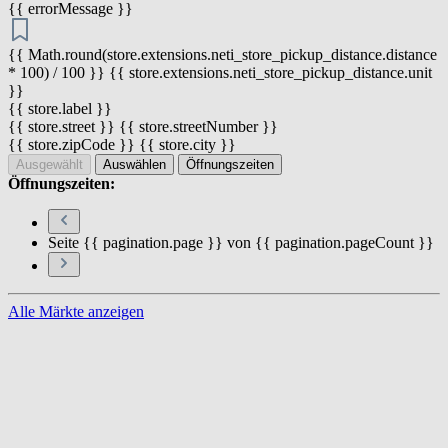
{{ errorMessage }}
{{ Math.round(store.extensions.neti_store_pickup_distance.distance
* 100) / 100 }} {{ store.extensions.neti_store_pickup_distance.unit
}}
{{ store.label }}
{{ store.street }} {{ store.streetNumber }}
{{ store.zipCode }} {{ store.city }}
Ausgewählt
Auswählen
Öffnungszeiten
Öffnungszeiten:
Seite {{ pagination.page }} von {{ pagination.pageCount }}
Alle Märkte anzeigen