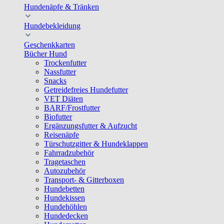
Hundenäpfe & Tränken
Hundebekleidung
Geschenkkarten
Bücher Hund
Trockenfutter
Nassfutter
Snacks
Getreidefreies Hundefutter
VET Diäten
BARF/Frostfutter
Biofutter
Ergänzungsfutter & Aufzucht
Reisenäpfe
Türschutzgitter & Hundeklappen
Fahrradzubehör
Tragetaschen
Autozubehör
Transport- & Gitterboxen
Hundebetten
Hundekissen
Hundehöhlen
Hundedecken