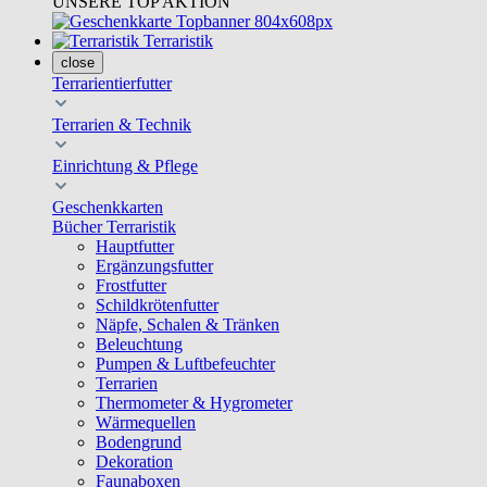
UNSERE TOP AKTION
Terraristik
close
Terrarientierfutter
Terrarien & Technik
Einrichtung & Pflege
Geschenkkarten
Bücher Terraristik
Hauptfutter
Ergänzungsfutter
Frostfutter
Schildkrötenfutter
Näpfe, Schalen & Tränken
Beleuchtung
Pumpen & Luftbefeuchter
Terrarien
Thermometer & Hygrometer
Wärmequellen
Bodengrund
Dekoration
Faunaboxen