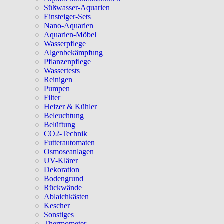
Süßwasser-Aquarien
Einsteiger-Sets
Nano-Aquarien
Aquarien-Möbel
Wasserpflege
Algenbekämpfung
Pflanzenpflege
Wassertests
Reinigen
Pumpen
Filter
Heizer & Kühler
Beleuchtung
Belüftung
CO2-Technik
Futterautomaten
Osmoseanlagen
UV-Klärer
Dekoration
Bodengrund
Rückwände
Ablaichkästen
Kescher
Sonstiges
Thermometer