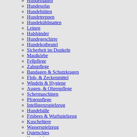
Hundematten
Hundesofas
Hundehütten
Hundetreppen
Hundekühlmatten
Leinen
Halsbänder
Hundegeschirre
Hundekotbeutel
Sicherheit im Dunkeln
Maulkörbe
Fellpflege
Zahnpflege
Bandagen & Schutzkragen
Floh- & Zeckenmittel
Windeln & Hygiene
Augen- & Ohrenpflege
Schermaschinen
Pfotenpflege
Intelligenzspielzeug
Hundebälle
Frisbees & Wurfspielzeug
Kuscheltiere
Wasserspielzeug
Quietschies