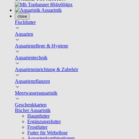
Aquaristik
close
Fischfutter
Aquarien
Aquarienpflege & Hygiene
Aquarientechnik
Aquarieneinrichtung & Zubehör
Aquarienpflanzen
Meerwasseraquaristik
Geschenkkarten
Bücher Aquaristik
Hauptfutter
Ergänzungsfutter
Frostfutter
Futter für Wirbellose
Aquarienkombinationen