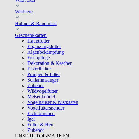
Wildtiere
Hühner & Bauernhof
Geschenkkarten
Hauptfutter
Ergänzungsfutter
Algenbekämpfung
Fischpflege
Dekoration & Kescher
Eisfreihalter
Pumpen & Filter
Schlammsauger
Zubehör
Wildvogelfutter
Meisenknödel
Vogelhäuser & Nistkästen
Vogelfutterspender
Eichhörnchen
Igel
Futter & Heu
Zubehör
UNSERE TOP-MARKEN