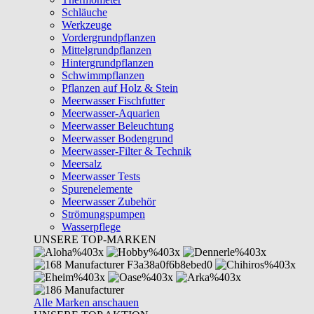
Schläuche
Werkzeuge
Vordergrundpflanzen
Mittelgrundpflanzen
Hintergrundpflanzen
Schwimmpflanzen
Pflanzen auf Holz & Stein
Meerwasser Fischfutter
Meerwasser-Aquarien
Meerwasser Beleuchtung
Meerwasser Bodengrund
Meerwasser-Filter & Technik
Meersalz
Meerwasser Tests
Spurenelemente
Meerwasser Zubehör
Strömungspumpen
Wasserpflege
UNSERE TOP-MARKEN
Alle Marken anschauen