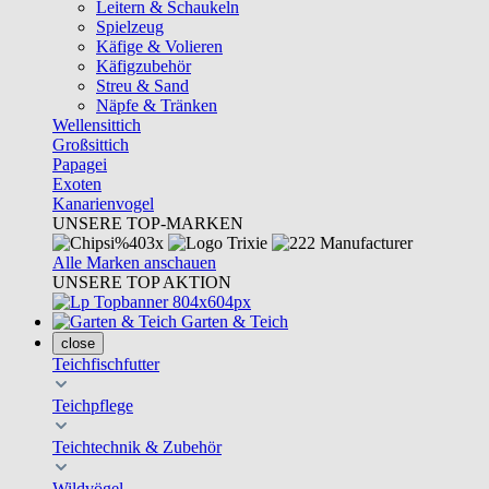
Leitern & Schaukeln
Spielzeug
Käfige & Volieren
Käfigzubehör
Streu & Sand
Näpfe & Tränken
Wellensittich
Großsittich
Papagei
Exoten
Kanarienvogel
UNSERE TOP-MARKEN
Alle Marken anschauen
UNSERE TOP AKTION
Garten & Teich
close
Teichfischfutter
Teichpflege
Teichtechnik & Zubehör
Wildvögel