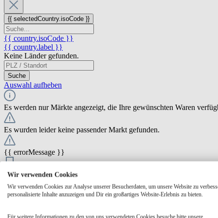
{{ selectedCountry.isoCode }}
{{ country.isoCode }}
{{ country.label }}
Keine Länder gefunden.
Suche
Auswahl aufheben
Es werden nur Märkte angezeigt, die Ihre gewünschten Waren verfüg
Es wurden leider keine passender Markt gefunden.
{{ errorMessage }}
{{ Math.round(store.extensions.neti_store_pickup_distance.distance *
Wir verwenden Cookies
{{ store.label }}
Wir verwenden Cookies zur Analyse unserer Besucherdaten, um unsere Website zu verbess
{{ store.street }} {{ store.streetNumber }}
personalisierte Inhalte anzuzeigen und Dir ein großartiges Website-Erlebnis zu bieten.
{{ store.zipCode }} {{ store.city }}
Ausgewählt
Auswählen
Öffnungszeiten
Für weitere Informationen zu den von uns verwendeten Cookies besuche bitte unsere