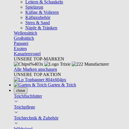
Leitern & Schaukeln
Spielzeug
Käfige & Volieren
Käfigzubehör
Streu & Sand
Näpfe & Tränken
Wellensittich
Großsittich
Papagei
Exoten
Kanarienvogel
UNSERE TOP-MARKEN
Alle Marken anschauen
UNSERE TOP AKTION
Garten & Teich
close
Teichfischfutter
Teichpflege
Teichtechnik & Zubehör
Wildvögel