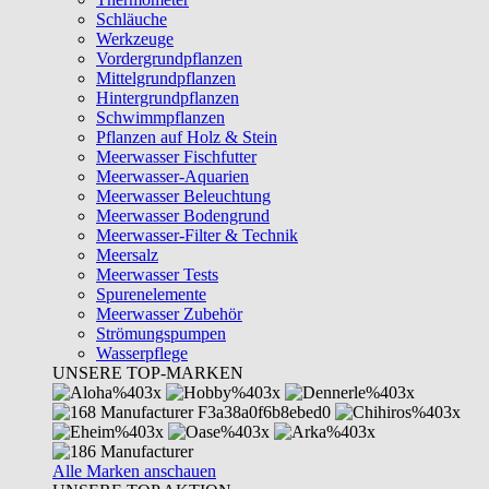
Schläuche
Werkzeuge
Vordergrundpflanzen
Mittelgrundpflanzen
Hintergrundpflanzen
Schwimmpflanzen
Pflanzen auf Holz & Stein
Meerwasser Fischfutter
Meerwasser-Aquarien
Meerwasser Beleuchtung
Meerwasser Bodengrund
Meerwasser-Filter & Technik
Meersalz
Meerwasser Tests
Spurenelemente
Meerwasser Zubehör
Strömungspumpen
Wasserpflege
UNSERE TOP-MARKEN
Alle Marken anschauen