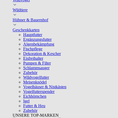
Wildtiere
Hühner & Bauernhof
Geschenkkarten
Hauptfutter
Ergänzungsfutter
Algenbekämpfung
Fischpflege
Dekoration & Kescher
Eisfreihalter
Pumpen & Filter
Schlammsauger
Zubehör
Wildvogelfutter
Meisenknödel
Vogelhäuser & Nistkästen
Vogelfutterspender
Eichhörnchen
Igel
Futter & Heu
Zubehör
UNSERE TOP-MARKEN