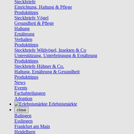
Steckbriefe
Einrichtung, Haltung & Pflege
Produkttipps
Steckbriefe Vögel
Gesundheit & Pflege
Haltung
Ernährung
Verhalten
Produkttipps
Steckbriefe Wildvögel, Insekten & Co
Unterstützung, Unterbringung & Ernährung
Produkttipps
Steckbriefe Hühner & Co.
Haltung, Ernährung & Gesundheit
Produkttipps
News
Events
Fachabteilungen
Adoption
Erlebnismärkte
close
Balingen
Esslingen
Frankfurt am Main
Heidelberg