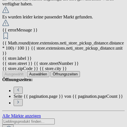
verfügbar haben.
Es wurden leider keine passender Markt gefunden.
{{ errorMessage }}
{{ Math.round(store.extensions.neti_store_pickup_distance.distance
* 100) / 100 }} {{ store.extensions.neti_store_pickup_distance.unit
}}
{{ store.label }}
{{ store.street }} {{ store.streetNumber }}
{{ store.zipCode }} {{ store.city }}
Ausgewählt
Auswählen
Öffnungszeiten
Öffnungszeiten:
Seite {{ pagination.page }} von {{ pagination.pageCount }}
Alle Märkte anzeigen