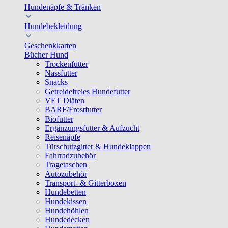
Hundenäpfe & Tränken
Hundebekleidung
Geschenkkarten
Bücher Hund
Trockenfutter
Nassfutter
Snacks
Getreidefreies Hundefutter
VET Diäten
BARF/Frostfutter
Biofutter
Ergänzungsfutter & Aufzucht
Reisenäpfe
Türschutzgitter & Hundeklappen
Fahrradzubehör
Tragetaschen
Autozubehör
Transport- & Gitterboxen
Hundebetten
Hundekissen
Hundehöhlen
Hundedecken