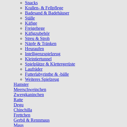
Snacks
Krallen- & Fellpflege
Badesand & Badehäuser
Ställe
Käfige
Freigehege
Käfigzubehör
Streu & Stroh
Näpfe & Tränken
Heuraufen
Intelligenzspielzeug
Kleintiertunnel
Spielplätze & Klettergerüste
Laufräder
Futterlabyrinthe & -bälle
Weiteres Spielzeug
Hamster
Meerschweinchen
Zwergkaninchen
Ratte
Degu
Chinchilla
Frettchen
Gerbil & Rennmaus
Maus