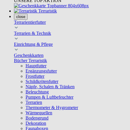
UNSERE TOP AKTION
Terraristik
close
Terrarientierfutter
Terrarien & Technik
Einrichtung & Pflege
Geschenkkarten
Bücher Terraristik
Hauptfutter
Ergänzungsfutter
Frostfutter
Schildkrötenfutter
Näpfe, Schalen & Tränken
Beleuchtung
Pumpen & Luftbefeuchter
Terrarien
Thermometer & Hygrometer
Wärmequellen
Bodengrund
Dekoration
Faunaboxen