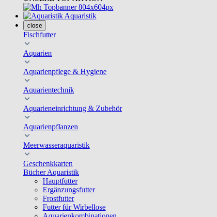
Aquaristik
close
Fischfutter
Aquarien
Aquarienpflege & Hygiene
Aquarientechnik
Aquarieneinrichtung & Zubehör
Aquarienpflanzen
Meerwasseraquaristik
Geschenkkarten
Bücher Aquaristik
Hauptfutter
Ergänzungsfutter
Frostfutter
Futter für Wirbellose
Aquarienkombinationen