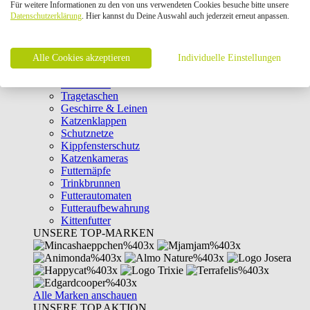
Für weitere Informationen zu den von uns verwendeten Cookies besuche bitte unsere
Intelligenzspielzeug
Datenschutzerklärung
. Hier kannst du Deine Auswahl auch jederzeit erneut anpassen.
Laserpointer & Elektrospielzeug
Katzentunnel
Clicker & Target Sticks für Katzen
Alle Cookies akzeptieren
Weiteres Katzenspielzeug
Individuelle Einstellungen
Transportboxen
Halsbänder
Tragetaschen
Geschirre & Leinen
Katzenklappen
Schutznetze
Kippfensterschutz
Katzenkameras
Futternäpfe
Trinkbrunnen
Futterautomaten
Futteraufbewahrung
Kittenfutter
UNSERE TOP-MARKEN
Alle Marken anschauen
UNSERE TOP AKTION