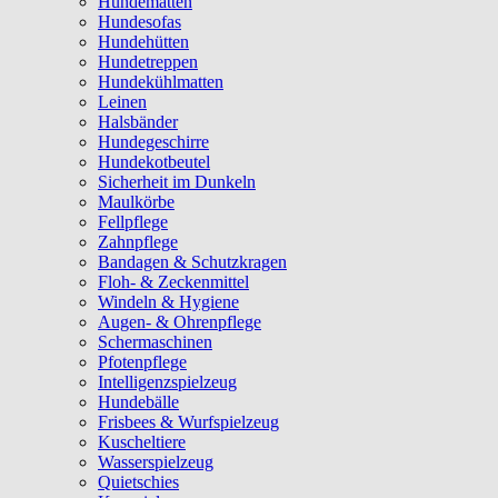
Hundematten
Hundesofas
Hundehütten
Hundetreppen
Hundekühlmatten
Leinen
Halsbänder
Hundegeschirre
Hundekotbeutel
Sicherheit im Dunkeln
Maulkörbe
Fellpflege
Zahnpflege
Bandagen & Schutzkragen
Floh- & Zeckenmittel
Windeln & Hygiene
Augen- & Ohrenpflege
Schermaschinen
Pfotenpflege
Intelligenzspielzeug
Hundebälle
Frisbees & Wurfspielzeug
Kuscheltiere
Wasserspielzeug
Quietschies