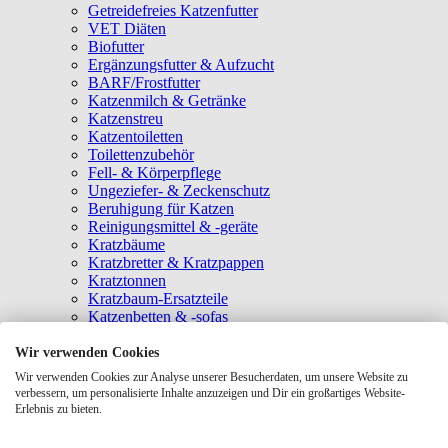
Getreidefreies Katzenfutter
VET Diäten
Biofutter
Ergänzungsfutter & Aufzucht
BARF/Frostfutter
Katzenmilch & Getränke
Katzenstreu
Katzentoiletten
Toilettenzubehör
Fell- & Körperpflege
Ungeziefer- & Zeckenschutz
Beruhigung für Katzen
Reinigungsmittel & -geräte
Kratzbäume
Kratzbretter & Kratzpappen
Kratztonnen
Kratzbaum-Ersatzteile
Katzenbetten & -sofas
Katzenhöhlen
Katzenhäuser
Wir verwenden Cookies
Hängematten & Fensterliegeplätze
Wir verwenden Cookies zur Analyse unserer Besucherdaten, um unsere Website zu
Katzendecken & -matten
verbessern, um personalisierte Inhalte anzuzeigen und Dir ein großartiges Website-
Baldrian- & Catnipspielzeug
Erlebnis zu bieten.
Spielmäuse & Bälle
Katzenangeln