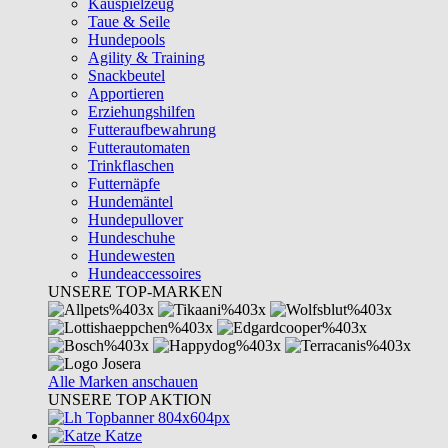
Kauspielzeug
Taue & Seile
Hundepools
Agility & Training
Snackbeutel
Apportieren
Erziehungshilfen
Futteraufbewahrung
Futterautomaten
Trinkflaschen
Futternäpfe
Hundemäntel
Hundepullover
Hundeschuhe
Hundewesten
Hundeaccessoires
UNSERE TOP-MARKEN
Alle Marken anschauen
UNSERE TOP AKTION
Katze