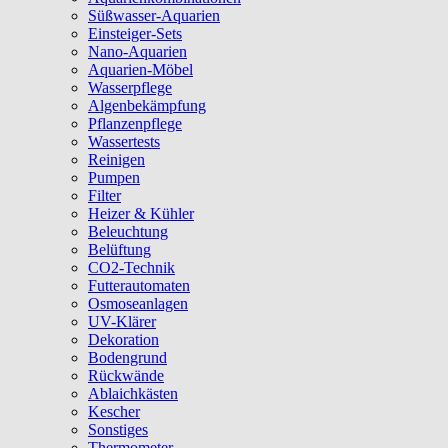
Süßwasser-Aquarien
Einsteiger-Sets
Nano-Aquarien
Aquarien-Möbel
Wasserpflege
Algenbekämpfung
Pflanzenpflege
Wassertests
Reinigen
Pumpen
Filter
Heizer & Kühler
Beleuchtung
Belüftung
CO2-Technik
Futterautomaten
Osmoseanlagen
UV-Klärer
Dekoration
Bodengrund
Rückwände
Ablaichkästen
Kescher
Sonstiges
Thermometer