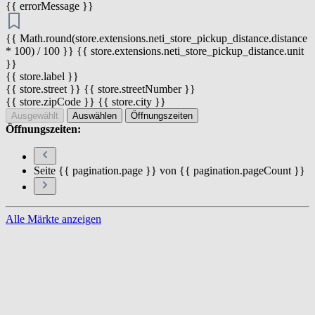
{{ errorMessage }}
{{ Math.round(store.extensions.neti_store_pickup_distance.distance
* 100) / 100 }} {{ store.extensions.neti_store_pickup_distance.unit
}}
{{ store.label }}
{{ store.street }} {{ store.streetNumber }}
{{ store.zipCode }} {{ store.city }}
Ausgewählt
Auswählen
Öffnungszeiten
Öffnungszeiten:
Seite {{ pagination.page }} von {{ pagination.pageCount }}
Alle Märkte anzeigen