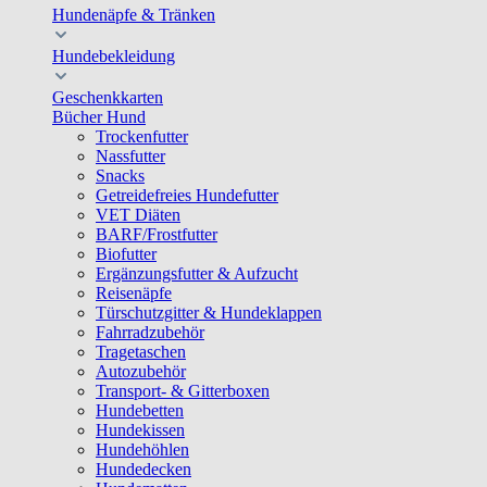
Hundenäpfe & Tränken
Hundebekleidung
Geschenkkarten
Bücher Hund
Trockenfutter
Nassfutter
Snacks
Getreidefreies Hundefutter
VET Diäten
BARF/Frostfutter
Biofutter
Ergänzungsfutter & Aufzucht
Reisenäpfe
Türschutzgitter & Hundeklappen
Fahrradzubehör
Tragetaschen
Autozubehör
Transport- & Gitterboxen
Hundebetten
Hundekissen
Hundehöhlen
Hundedecken