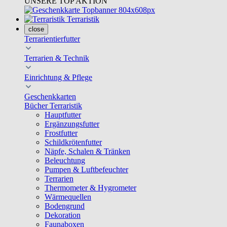
UNSERE TOP AKTION
Terraristik
close
Terrarientierfutter
Terrarien & Technik
Einrichtung & Pflege
Geschenkkarten
Bücher Terraristik
Hauptfutter
Ergänzungsfutter
Frostfutter
Schildkrötenfutter
Näpfe, Schalen & Tränken
Beleuchtung
Pumpen & Luftbefeuchter
Terrarien
Thermometer & Hygrometer
Wärmequellen
Bodengrund
Dekoration
Faunaboxen