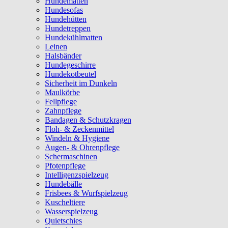
Hundematten
Hundesofas
Hundehütten
Hundetreppen
Hundekühlmatten
Leinen
Halsbänder
Hundegeschirre
Hundekotbeutel
Sicherheit im Dunkeln
Maulkörbe
Fellpflege
Zahnpflege
Bandagen & Schutzkragen
Floh- & Zeckenmittel
Windeln & Hygiene
Augen- & Ohrenpflege
Schermaschinen
Pfotenpflege
Intelligenzspielzeug
Hundebälle
Frisbees & Wurfspielzeug
Kuscheltiere
Wasserspielzeug
Quietschies