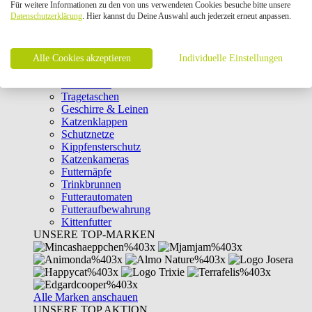
Für weitere Informationen zu den von uns verwendeten Cookies besuche bitte unsere
Intelligenzspielzeug
Datenschutzerklärung
. Hier kannst du Deine Auswahl auch jederzeit erneut anpassen.
Laserpointer & Elektrospielzeug
Katzentunnel
Clicker & Target Sticks für Katzen
Alle Cookies akzeptieren
Weiteres Katzenspielzeug
Individuelle Einstellungen
Transportboxen
Halsbänder
Tragetaschen
Geschirre & Leinen
Katzenklappen
Schutznetze
Kippfensterschutz
Katzenkameras
Futternäpfe
Trinkbrunnen
Futterautomaten
Futteraufbewahrung
Kittenfutter
UNSERE TOP-MARKEN
Alle Marken anschauen
UNSERE TOP AKTION