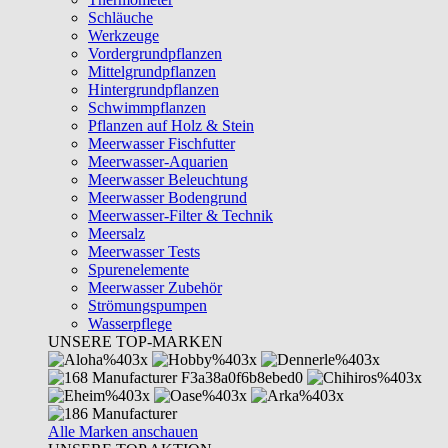
Schläuche
Werkzeuge
Vordergrundpflanzen
Mittelgrundpflanzen
Hintergrundpflanzen
Schwimmpflanzen
Pflanzen auf Holz & Stein
Meerwasser Fischfutter
Meerwasser-Aquarien
Meerwasser Beleuchtung
Meerwasser Bodengrund
Meerwasser-Filter & Technik
Meersalz
Meerwasser Tests
Spurenelemente
Meerwasser Zubehör
Strömungspumpen
Wasserpflege
UNSERE TOP-MARKEN
Alle Marken anschauen