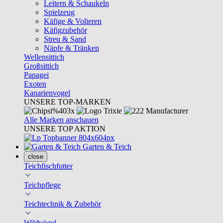
Leitern & Schaukeln
Spielzeug
Käfige & Volieren
Käfigzubehör
Streu & Sand
Näpfe & Tränken
Wellensittich
Großsittich
Papagei
Exoten
Kanarienvogel
UNSERE TOP-MARKEN
Alle Marken anschauen
UNSERE TOP AKTION
Garten & Teich
close
Teichfischfutter
Teichpflege
Teichtechnik & Zubehör
Wildvögel