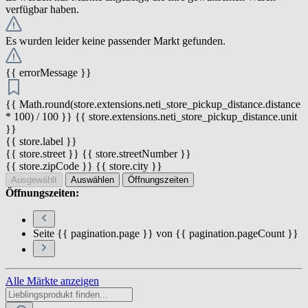
verfügbar haben.
Es wurden leider keine passender Markt gefunden.
{{ errorMessage }}
{{ Math.round(store.extensions.neti_store_pickup_distance.distance
* 100) / 100 }} {{ store.extensions.neti_store_pickup_distance.unit
}}
{{ store.label }}
{{ store.street }} {{ store.streetNumber }}
{{ store.zipCode }} {{ store.city }}
Ausgewählt
Auswählen
Öffnungszeiten
Öffnungszeiten:
Seite {{ pagination.page }} von {{ pagination.pageCount }}
Alle Märkte anzeigen