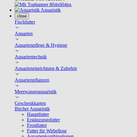
Aquaristik
close
Fischfutter
Aquarien
Aquarienpflege & Hygiene
Aquarientechnik
Aquarieneinrichtung & Zubehör
Aquarienpflanzen
Meerwasseraquaristik
Geschenkkarten
Bücher Aquaristik
Hauptfutter
Ergänzungsfutter
Frostfutter
Futter für Wirbellose
Aquarienkombinationen