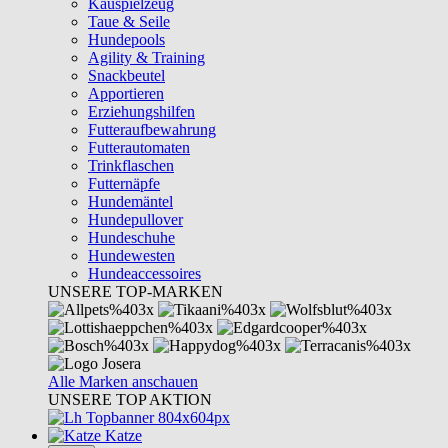
Kauspielzeug
Taue & Seile
Hundepools
Agility & Training
Snackbeutel
Apportieren
Erziehungshilfen
Futteraufbewahrung
Futterautomaten
Trinkflaschen
Futternäpfe
Hundemäntel
Hundepullover
Hundeschuhe
Hundewesten
Hundeaccessoires
UNSERE TOP-MARKEN
Alle Marken anschauen
UNSERE TOP AKTION
Katze