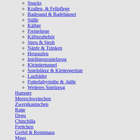
Snacks
Krallen- & Fellpflege
Badesand & Badehäuser
Ställe
Käfige
Freigehege
Käfigzubehör
Streu & Stroh
Näpfe & Tränken
Heuraufen
Intelligenzspielzeug
Kleintiertunnel
Spielplätze & Klettergerüste
Laufräder
Futterlabyrinthe & -bälle
Weiteres Spielzeug
Hamster
Meerschweinchen
Zwergkaninchen
Ratte
Degu
Chinchilla
Frettchen
Gerbil & Rennmaus
Maus