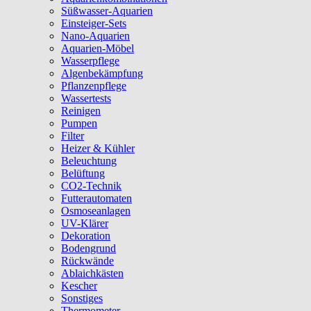
Süßwasser-Aquarien
Einsteiger-Sets
Nano-Aquarien
Aquarien-Möbel
Wasserpflege
Algenbekämpfung
Pflanzenpflege
Wassertests
Reinigen
Pumpen
Filter
Heizer & Kühler
Beleuchtung
Belüftung
CO2-Technik
Futterautomaten
Osmoseanlagen
UV-Klärer
Dekoration
Bodengrund
Rückwände
Ablaichkästen
Kescher
Sonstiges
Thermometer