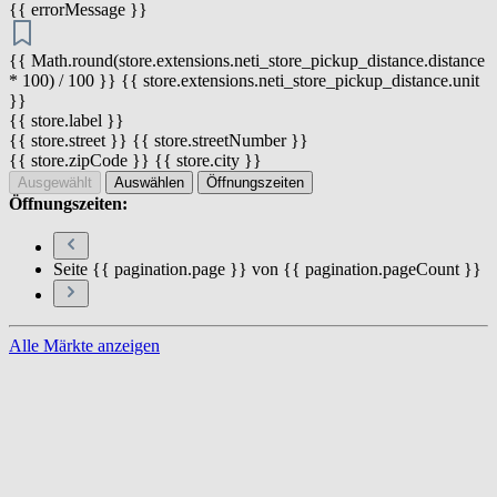
{{ errorMessage }}
{{ Math.round(store.extensions.neti_store_pickup_distance.distance
* 100) / 100 }} {{ store.extensions.neti_store_pickup_distance.unit
}}
{{ store.label }}
{{ store.street }} {{ store.streetNumber }}
{{ store.zipCode }} {{ store.city }}
Ausgewählt
Auswählen
Öffnungszeiten
Öffnungszeiten:
Seite {{ pagination.page }} von {{ pagination.pageCount }}
Alle Märkte anzeigen