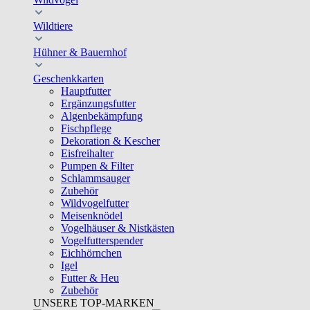
Wildtiere
Hühner & Bauernhof
Geschenkkarten
Hauptfutter
Ergänzungsfutter
Algenbekämpfung
Fischpflege
Dekoration & Kescher
Eisfreihalter
Pumpen & Filter
Schlammsauger
Zubehör
Wildvogelfutter
Meisenknödel
Vogelhäuser & Nistkästen
Vogelfutterspender
Eichhörnchen
Igel
Futter & Heu
Zubehör
UNSERE TOP-MARKEN