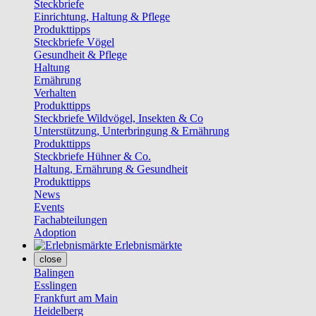
Steckbriefe
Einrichtung, Haltung & Pflege
Produkttipps
Steckbriefe Vögel
Gesundheit & Pflege
Haltung
Ernährung
Verhalten
Produkttipps
Steckbriefe Wildvögel, Insekten & Co
Unterstützung, Unterbringung & Ernährung
Produkttipps
Steckbriefe Hühner & Co.
Haltung, Ernährung & Gesundheit
Produkttipps
News
Events
Fachabteilungen
Adoption
Erlebnismärkte
close
Balingen
Esslingen
Frankfurt am Main
Heidelberg