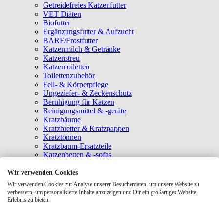
Getreidefreies Katzenfutter
VET Diäten
Biofutter
Ergänzungsfutter & Aufzucht
BARF/Frostfutter
Katzenmilch & Getränke
Katzenstreu
Katzentoiletten
Toilettenzubehör
Fell- & Körperpflege
Ungeziefer- & Zeckenschutz
Beruhigung für Katzen
Reinigungsmittel & -geräte
Kratzbäume
Kratzbretter & Kratzpappen
Kratztonnen
Kratzbaum-Ersatzteile
Katzenbetten & -sofas
Katzenhöhlen
Katzenhäuser
Wir verwenden Cookies
Hängematten & Fensterliegeplätze
Wir verwenden Cookies zur Analyse unserer Besucherdaten, um unsere Website zu
Katzendecken & -matten
verbessern, um personalisierte Inhalte anzuzeigen und Dir ein großartiges Website-
Baldrian- & Catnipspielzeug
Erlebnis zu bieten.
Spielmäuse & Bälle
Katzenangeln