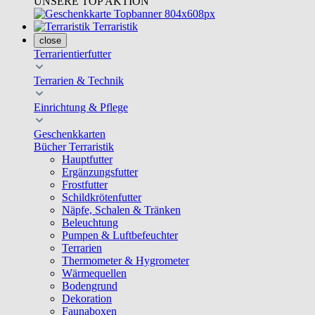
UNSERE TOP AKTION
Terraristik
close
Terrarientierfutter
Terrarien & Technik
Einrichtung & Pflege
Geschenkkarten
Bücher Terraristik
Hauptfutter
Ergänzungsfutter
Frostfutter
Schildkrötenfutter
Näpfe, Schalen & Tränken
Beleuchtung
Pumpen & Luftbefeuchter
Terrarien
Thermometer & Hygrometer
Wärmequellen
Bodengrund
Dekoration
Faunaboxen