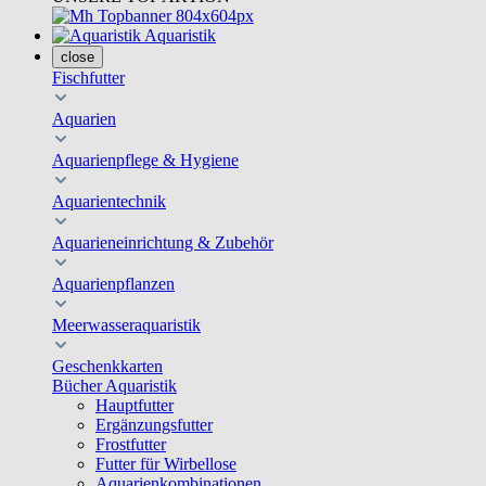
Aquaristik
close
Fischfutter
Aquarien
Aquarienpflege & Hygiene
Aquarientechnik
Aquarieneinrichtung & Zubehör
Aquarienpflanzen
Meerwasseraquaristik
Geschenkkarten
Bücher Aquaristik
Hauptfutter
Ergänzungsfutter
Frostfutter
Futter für Wirbellose
Aquarienkombinationen