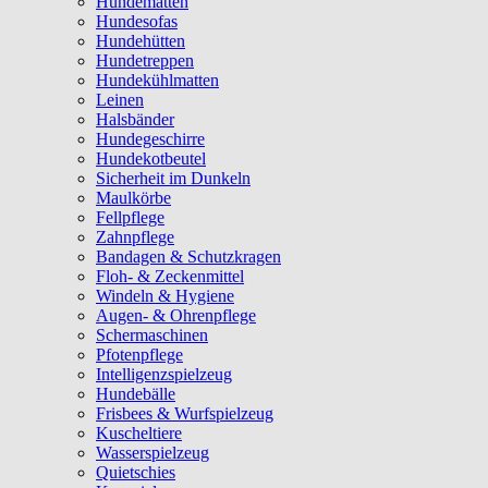
Hundematten
Hundesofas
Hundehütten
Hundetreppen
Hundekühlmatten
Leinen
Halsbänder
Hundegeschirre
Hundekotbeutel
Sicherheit im Dunkeln
Maulkörbe
Fellpflege
Zahnpflege
Bandagen & Schutzkragen
Floh- & Zeckenmittel
Windeln & Hygiene
Augen- & Ohrenpflege
Schermaschinen
Pfotenpflege
Intelligenzspielzeug
Hundebälle
Frisbees & Wurfspielzeug
Kuscheltiere
Wasserspielzeug
Quietschies