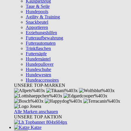
Kauspielzeug
Taue & Seile
Hundepools
Agility & Training
Snackbeutel
Apportieren
Erziehungshilfen
Futteraufbewahrung
Futterautomaten
Trinkflaschen
Futternäpfe
Hundemäntel
Hundepullover
Hundeschuhe
Hundewesten
Hundeaccessoires
UNSERE TOP-MARKEN
Alle Marken anschauen
UNSERE TOP AKTION
Katze