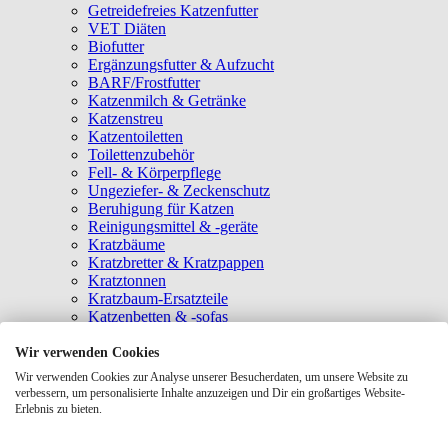
Getreidefreies Katzenfutter
VET Diäten
Biofutter
Ergänzungsfutter & Aufzucht
BARF/Frostfutter
Katzenmilch & Getränke
Katzenstreu
Katzentoiletten
Toilettenzubehör
Fell- & Körperpflege
Ungeziefer- & Zeckenschutz
Beruhigung für Katzen
Reinigungsmittel & -geräte
Kratzbäume
Kratzbretter & Kratzpappen
Kratztonnen
Kratzbaum-Ersatzteile
Katzenbetten & -sofas
Katzenhöhlen
Katzenhäuser
Wir verwenden Cookies
Hängematten & Fensterliegeplätze
Wir verwenden Cookies zur Analyse unserer Besucherdaten, um unsere Website zu
Katzendecken & -matten
verbessern, um personalisierte Inhalte anzuzeigen und Dir ein großartiges Website-
Baldrian- & Catnipspielzeug
Erlebnis zu bieten.
Spielmäuse & Bälle
Katzenangeln