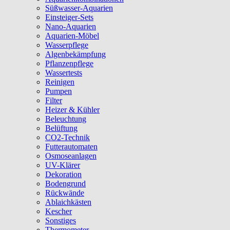
Süßwasser-Aquarien
Einsteiger-Sets
Nano-Aquarien
Aquarien-Möbel
Wasserpflege
Algenbekämpfung
Pflanzenpflege
Wassertests
Reinigen
Pumpen
Filter
Heizer & Kühler
Beleuchtung
Belüftung
CO2-Technik
Futterautomaten
Osmoseanlagen
UV-Klärer
Dekoration
Bodengrund
Rückwände
Ablaichkästen
Kescher
Sonstiges
Thermometer