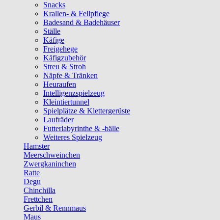
Snacks
Krallen- & Fellpflege
Badesand & Badehäuser
Ställe
Käfige
Freigehege
Käfigzubehör
Streu & Stroh
Näpfe & Tränken
Heuraufen
Intelligenzspielzeug
Kleintiertunnel
Spielplätze & Klettergerüste
Laufräder
Futterlabyrinthe & -bälle
Weiteres Spielzeug
Hamster
Meerschweinchen
Zwergkaninchen
Ratte
Degu
Chinchilla
Frettchen
Gerbil & Rennmaus
Maus