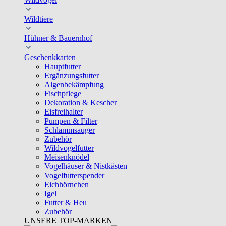
Wildtiere
Hühner & Bauernhof
Geschenkkarten
Hauptfutter
Ergänzungsfutter
Algenbekämpfung
Fischpflege
Dekoration & Kescher
Eisfreihalter
Pumpen & Filter
Schlammsauger
Zubehör
Wildvogelfutter
Meisenknödel
Vogelhäuser & Nistkästen
Vogelfutterspender
Eichhörnchen
Igel
Futter & Heu
Zubehör
UNSERE TOP-MARKEN