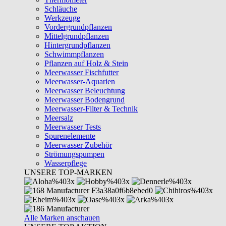
Schläuche
Werkzeuge
Vordergrundpflanzen
Mittelgrundpflanzen
Hintergrundpflanzen
Schwimmpflanzen
Pflanzen auf Holz & Stein
Meerwasser Fischfutter
Meerwasser-Aquarien
Meerwasser Beleuchtung
Meerwasser Bodengrund
Meerwasser-Filter & Technik
Meersalz
Meerwasser Tests
Spurenelemente
Meerwasser Zubehör
Strömungspumpen
Wasserpflege
UNSERE TOP-MARKEN
Alle Marken anschauen