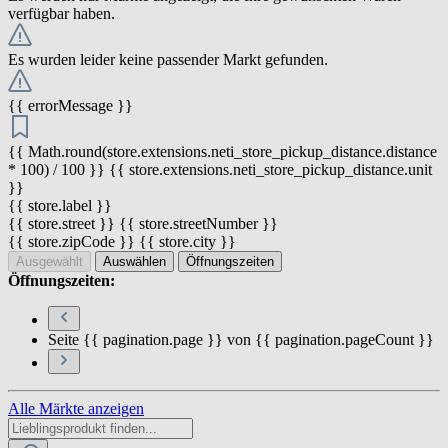
verfügbar haben.
Es wurden leider keine passender Markt gefunden.
{{ errorMessage }}
{{ Math.round(store.extensions.neti_store_pickup_distance.distance
* 100) / 100 }} {{ store.extensions.neti_store_pickup_distance.unit
}}
{{ store.label }}
{{ store.street }} {{ store.streetNumber }}
{{ store.zipCode }} {{ store.city }}
Ausgewählt
Auswählen
Öffnungszeiten
Öffnungszeiten:
Seite {{ pagination.page }} von {{ pagination.pageCount }}
Alle Märkte anzeigen