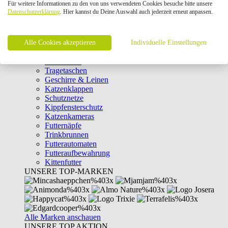
Für weitere Informationen zu den von uns verwendeten Cookies besuche bitte unsere
Intelligenzspielzeug
Datenschutzerklärung
. Hier kannst du Deine Auswahl auch jederzeit erneut anpassen.
Laserpointer & Elektrospielzeug
Katzentunnel
Clicker & Target Sticks für Katzen
Alle Cookies akzeptieren
Weiteres Katzenspielzeug
Individuelle Einstellungen
Transportboxen
Halsbänder
Tragetaschen
Geschirre & Leinen
Katzenklappen
Schutznetze
Kippfensterschutz
Katzenkameras
Futternäpfe
Trinkbrunnen
Futterautomaten
Futteraufbewahrung
Kittenfutter
UNSERE TOP-MARKEN
Alle Marken anschauen
UNSERE TOP AKTION