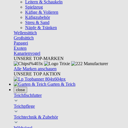
Leitern & Schaukeln
Spielzeug
Käfige & Volieren
Käfigzubehör
Streu & Sand
Näpfe & Tränken
Wellensittich
Großsittich
Papagei
Exoten
Kanarienvogel
UNSERE TOP-MARKEN
Alle Marken anschauen
UNSERE TOP AKTION
Garten & Teich
close
Teichfischfutter
Teichpflege
Teichtechnik & Zubehör
Wildvögel