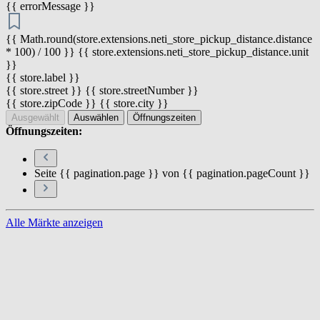
{{ errorMessage }}
{{ Math.round(store.extensions.neti_store_pickup_distance.distance
* 100) / 100 }} {{ store.extensions.neti_store_pickup_distance.unit
}}
{{ store.label }}
{{ store.street }} {{ store.streetNumber }}
{{ store.zipCode }} {{ store.city }}
Ausgewählt
Auswählen
Öffnungszeiten
Öffnungszeiten:
Seite {{ pagination.page }} von {{ pagination.pageCount }}
Alle Märkte anzeigen