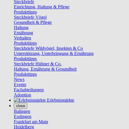
Steckbriefe
Einrichtung, Haltung & Pflege
Produkttipps
Steckbriefe Vögel
Gesundheit & Pflege
Haltung
Ernährung
Verhalten
Produkttipps
Steckbriefe Wildvögel, Insekten & Co
Unterstützung, Unterbringung & Ernährung
Produkttipps
Steckbriefe Hühner & Co.
Haltung, Ernährung & Gesundheit
Produkttipps
News
Events
Fachabteilungen
Adoption
Erlebnismärkte
close
Balingen
Esslingen
Frankfurt am Main
Heidelberg