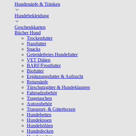
Hundenäpfe & Tränken
Hundebekleidung
Geschenkkarten
Bücher Hund
Trockenfutter
Nassfutter
Snacks
Getreidefreies Hundefutter
VET Diäten
BARF/Frostfutter
Biofutter
Ergänzungsfutter & Aufzucht
Reisenäpfe
Türschutzgitter & Hundeklappen
Fahrradzubehör
Tragetaschen
Autozubehör
Transport- & Gitterboxen
Hundebetten
Hundekissen
Hundehöhlen
Hundedecken