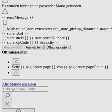
Es wurden leider keine passender Markt gefunden.
{{ errorMessage }}
{{ Math.round(store.extensions.neti_store_pickup_distance.distance *
{{ store.label }}
{{ store.street }} {{ store.streetNumber }}
{{ store.zipCode }} {{ store.city }}
Ausgewählt
Auswählen
Öffnungszeiten
Öffnungszeiten:
Seite {{ pagination.page }} von {{ pagination.pageCount }}
Alle Märkte anzeigen