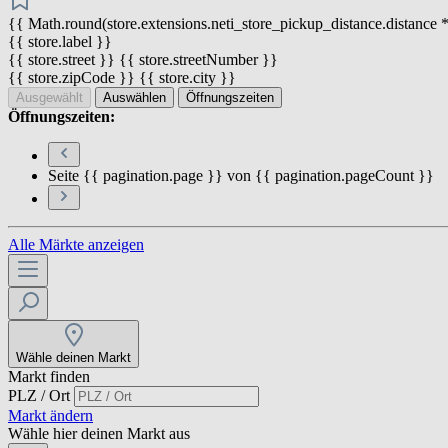
{{ Math.round(store.extensions.neti_store_pickup_distance.distance *
{{ store.label }}
{{ store.street }} {{ store.streetNumber }}
{{ store.zipCode }} {{ store.city }}
Ausgewählt
Auswählen
Öffnungszeiten
Öffnungszeiten:
Seite {{ pagination.page }} von {{ pagination.pageCount }}
Alle Märkte anzeigen
Wähle deinen Markt
Markt finden
PLZ / Ort
Markt ändern
Wähle hier deinen Markt aus