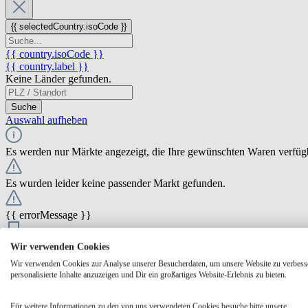
{{ selectedCountry.isoCode }}
{{ country.isoCode }}
{{ country.label }}
Keine Länder gefunden.
Suche
Auswahl aufheben
Es werden nur Märkte angezeigt, die Ihre gewünschten Waren verfüg
Es wurden leider keine passender Markt gefunden.
{{ errorMessage }}
{{ Math.round(store.extensions.neti_store_pickup_distance.distance *
Wir verwenden Cookies
{{ store.label }}
Wir verwenden Cookies zur Analyse unserer Besucherdaten, um unsere Website zu verbess
{{ store.street }} {{ store.streetNumber }}
personalisierte Inhalte anzuzeigen und Dir ein großartiges Website-Erlebnis zu bieten.
{{ store.zipCode }} {{ store.city }}
Ausgewählt
Auswählen
Öffnungszeiten
Für weitere Informationen zu den von uns verwendeten Cookies besuche bitte unsere