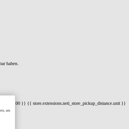
bar haben.
 100) / 100 }} {{ store.extensions.neti_store_pickup_distance.unit }}
ern, um