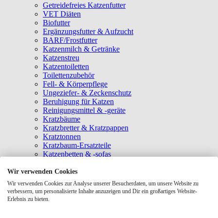
Getreidefreies Katzenfutter
VET Diäten
Biofutter
Ergänzungsfutter & Aufzucht
BARF/Frostfutter
Katzenmilch & Getränke
Katzenstreu
Katzentoiletten
Toilettenzubehör
Fell- & Körperpflege
Ungeziefer- & Zeckenschutz
Beruhigung für Katzen
Reinigungsmittel & -geräte
Kratzbäume
Kratzbretter & Kratzpappen
Kratztonnen
Kratzbaum-Ersatzteile
Katzenbetten & -sofas
Katzenhöhlen
Katzenhäuser
Wir verwenden Cookies
Hängematten & Fensterliegeplätze
Wir verwenden Cookies zur Analyse unserer Besucherdaten, um unsere Website zu
Katzendecken & -matten
verbessern, um personalisierte Inhalte anzuzeigen und Dir ein großartiges Website-
Baldrian- & Catnipspielzeug
Erlebnis zu bieten.
Spielmäuse & Bälle
Katzenangeln