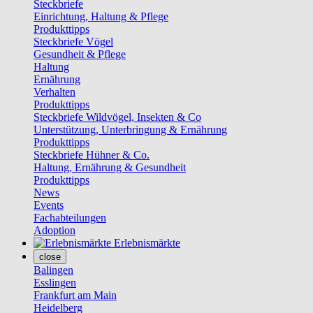
Steckbriefe
Einrichtung, Haltung & Pflege
Produkttipps
Steckbriefe Vögel
Gesundheit & Pflege
Haltung
Ernährung
Verhalten
Produkttipps
Steckbriefe Wildvögel, Insekten & Co
Unterstützung, Unterbringung & Ernährung
Produkttipps
Steckbriefe Hühner & Co.
Haltung, Ernährung & Gesundheit
Produkttipps
News
Events
Fachabteilungen
Adoption
Erlebnismärkte
close
Balingen
Esslingen
Frankfurt am Main
Heidelberg