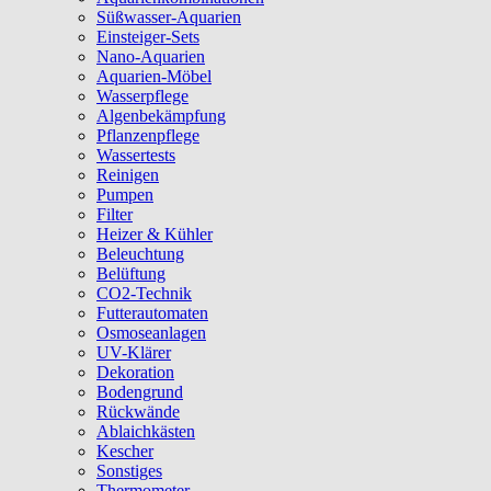
Süßwasser-Aquarien
Einsteiger-Sets
Nano-Aquarien
Aquarien-Möbel
Wasserpflege
Algenbekämpfung
Pflanzenpflege
Wassertests
Reinigen
Pumpen
Filter
Heizer & Kühler
Beleuchtung
Belüftung
CO2-Technik
Futterautomaten
Osmoseanlagen
UV-Klärer
Dekoration
Bodengrund
Rückwände
Ablaichkästen
Kescher
Sonstiges
Thermometer