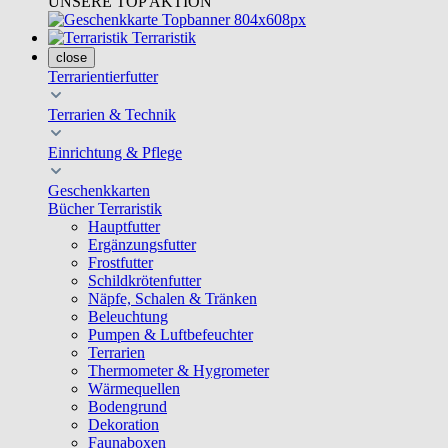
UNSERE TOP AKTION
Terraristik
close
Terrarientierfutter
Terrarien & Technik
Einrichtung & Pflege
Geschenkkarten
Bücher Terraristik
Hauptfutter
Ergänzungsfutter
Frostfutter
Schildkrötenfutter
Näpfe, Schalen & Tränken
Beleuchtung
Pumpen & Luftbefeuchter
Terrarien
Thermometer & Hygrometer
Wärmequellen
Bodengrund
Dekoration
Faunaboxen