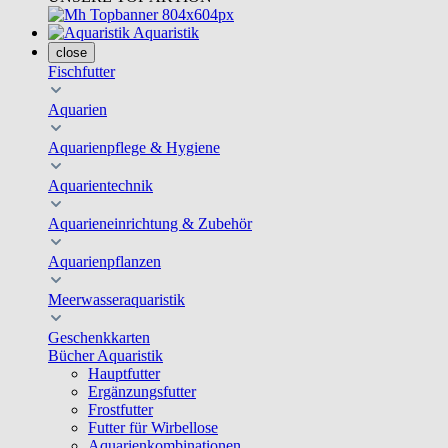
Aquaristik
close
Fischfutter
Aquarien
Aquarienpflege & Hygiene
Aquarientechnik
Aquarieneinrichtung & Zubehör
Aquarienpflanzen
Meerwasseraquaristik
Geschenkkarten
Bücher Aquaristik
Hauptfutter
Ergänzungsfutter
Frostfutter
Futter für Wirbellose
Aquarienkombinationen