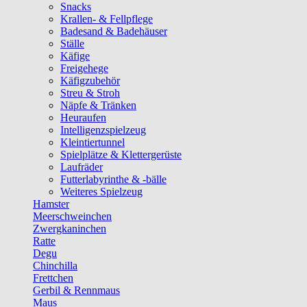
Snacks
Krallen- & Fellpflege
Badesand & Badehäuser
Ställe
Käfige
Freigehege
Käfigzubehör
Streu & Stroh
Näpfe & Tränken
Heuraufen
Intelligenzspielzeug
Kleintiertunnel
Spielplätze & Klettergerüste
Laufräder
Futterlabyrinthe & -bälle
Weiteres Spielzeug
Hamster
Meerschweinchen
Zwergkaninchen
Ratte
Degu
Chinchilla
Frettchen
Gerbil & Rennmaus
Maus