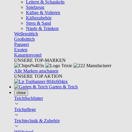
Leitern & Schaukeln
Spielzeug
Käfige & Volieren
Käfigzubehör
Streu & Sand
Näpfe & Tränken
Wellensittich
Großsittich
Papagei
Exoten
Kanarienvogel
UNSERE TOP-MARKEN
Alle Marken anschauen
UNSERE TOP AKTION
Garten & Teich
close
Teichfischfutter
Teichpflege
Teichtechnik & Zubehör
Wildvögel