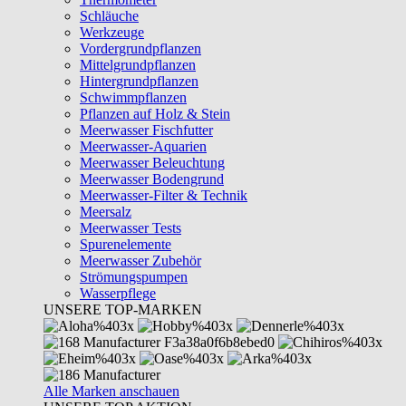
Schläuche
Werkzeuge
Vordergrundpflanzen
Mittelgrundpflanzen
Hintergrundpflanzen
Schwimmpflanzen
Pflanzen auf Holz & Stein
Meerwasser Fischfutter
Meerwasser-Aquarien
Meerwasser Beleuchtung
Meerwasser Bodengrund
Meerwasser-Filter & Technik
Meersalz
Meerwasser Tests
Spurenelemente
Meerwasser Zubehör
Strömungspumpen
Wasserpflege
UNSERE TOP-MARKEN
Alle Marken anschauen