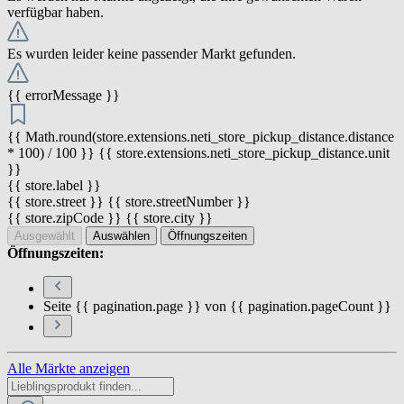
verfügbar haben.
Es wurden leider keine passender Markt gefunden.
{{ errorMessage }}
{{ Math.round(store.extensions.neti_store_pickup_distance.distance
* 100) / 100 }} {{ store.extensions.neti_store_pickup_distance.unit
}}
{{ store.label }}
{{ store.street }} {{ store.streetNumber }}
{{ store.zipCode }} {{ store.city }}
Ausgewählt
Auswählen
Öffnungszeiten
Öffnungszeiten:
Seite {{ pagination.page }} von {{ pagination.pageCount }}
Alle Märkte anzeigen