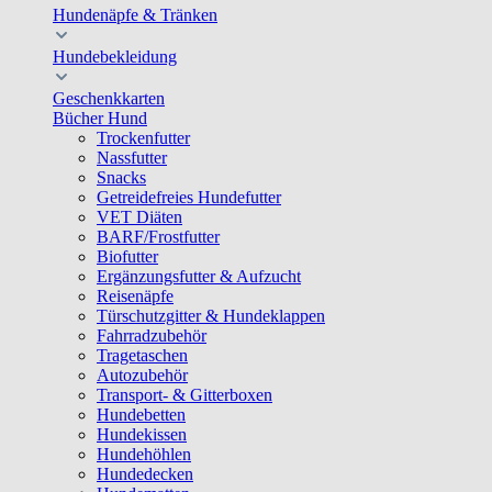
Hundenäpfe & Tränken
Hundebekleidung
Geschenkkarten
Bücher Hund
Trockenfutter
Nassfutter
Snacks
Getreidefreies Hundefutter
VET Diäten
BARF/Frostfutter
Biofutter
Ergänzungsfutter & Aufzucht
Reisenäpfe
Türschutzgitter & Hundeklappen
Fahrradzubehör
Tragetaschen
Autozubehör
Transport- & Gitterboxen
Hundebetten
Hundekissen
Hundehöhlen
Hundedecken