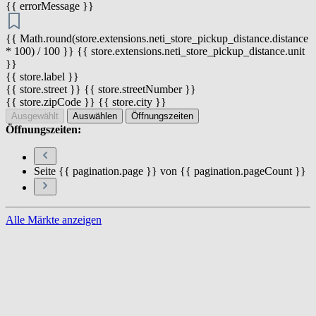
{{ errorMessage }}
{{ Math.round(store.extensions.neti_store_pickup_distance.distance
* 100) / 100 }} {{ store.extensions.neti_store_pickup_distance.unit
}}
{{ store.label }}
{{ store.street }} {{ store.streetNumber }}
{{ store.zipCode }} {{ store.city }}
Ausgewählt
Auswählen
Öffnungszeiten
Öffnungszeiten:
Seite {{ pagination.page }} von {{ pagination.pageCount }}
Alle Märkte anzeigen