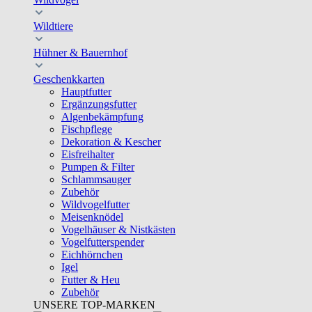
Wildtiere
Hühner & Bauernhof
Geschenkkarten
Hauptfutter
Ergänzungsfutter
Algenbekämpfung
Fischpflege
Dekoration & Kescher
Eisfreihalter
Pumpen & Filter
Schlammsauger
Zubehör
Wildvogelfutter
Meisenknödel
Vogelhäuser & Nistkästen
Vogelfutterspender
Eichhörnchen
Igel
Futter & Heu
Zubehör
UNSERE TOP-MARKEN