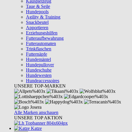
Kauspielzeug
Taue & Seile
Hundepools
Agility & Training
Snackbeutel
Apportieren
Erziehungshilfen
Futteraufbewahrung
Futterautomaten
Trinkflaschen
Futternäpfe
Hundemäntel
Hundepullover
Hundeschuhe
Hundewesten
Hundeaccessoires
UNSERE TOP-MARKEN
Alle Marken anschauen
UNSERE TOP AKTION
Katze