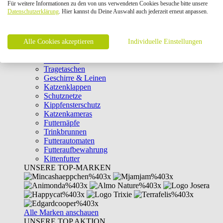
Für weitere Informationen zu den von uns verwendeten Cookies besuche bitte unsere
Intelligenzspielzeug
Datenschutzerklärung
. Hier kannst du Deine Auswahl auch jederzeit erneut anpassen.
Laserpointer & Elektrospielzeug
Katzentunnel
Clicker & Target Sticks für Katzen
Alle Cookies akzeptieren
Weiteres Katzenspielzeug
Individuelle Einstellungen
Transportboxen
Halsbänder
Tragetaschen
Geschirre & Leinen
Katzenklappen
Schutznetze
Kippfensterschutz
Katzenkameras
Futternäpfe
Trinkbrunnen
Futterautomaten
Futteraufbewahrung
Kittenfutter
UNSERE TOP-MARKEN
Alle Marken anschauen
UNSERE TOP AKTION