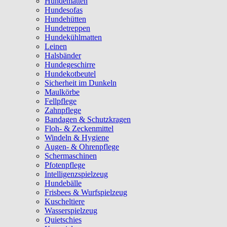
Hundematten
Hundesofas
Hundehütten
Hundetreppen
Hundekühlmatten
Leinen
Halsbänder
Hundegeschirre
Hundekotbeutel
Sicherheit im Dunkeln
Maulkörbe
Fellpflege
Zahnpflege
Bandagen & Schutzkragen
Floh- & Zeckenmittel
Windeln & Hygiene
Augen- & Ohrenpflege
Schermaschinen
Pfotenpflege
Intelligenzspielzeug
Hundebälle
Frisbees & Wurfspielzeug
Kuscheltiere
Wasserspielzeug
Quietschies