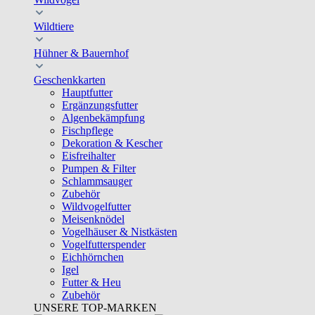
Wildtiere
Hühner & Bauernhof
Geschenkkarten
Hauptfutter
Ergänzungsfutter
Algenbekämpfung
Fischpflege
Dekoration & Kescher
Eisfreihalter
Pumpen & Filter
Schlammsauger
Zubehör
Wildvogelfutter
Meisenknödel
Vogelhäuser & Nistkästen
Vogelfutterspender
Eichhörnchen
Igel
Futter & Heu
Zubehör
UNSERE TOP-MARKEN