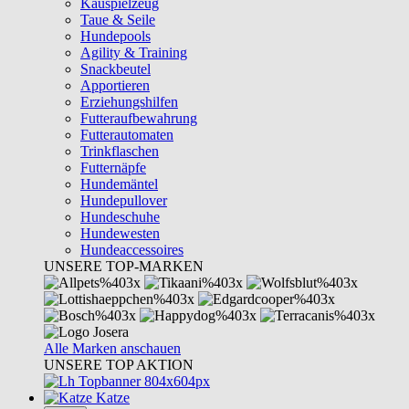
Kauspielzeug
Taue & Seile
Hundepools
Agility & Training
Snackbeutel
Apportieren
Erziehungshilfen
Futteraufbewahrung
Futterautomaten
Trinkflaschen
Futternäpfe
Hundemäntel
Hundepullover
Hundeschuhe
Hundewesten
Hundeaccessoires
UNSERE TOP-MARKEN
Alle Marken anschauen
UNSERE TOP AKTION
Katze