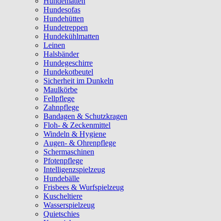
Hundematten
Hundesofas
Hundehütten
Hundetreppen
Hundekühlmatten
Leinen
Halsbänder
Hundegeschirre
Hundekotbeutel
Sicherheit im Dunkeln
Maulkörbe
Fellpflege
Zahnpflege
Bandagen & Schutzkragen
Floh- & Zeckenmittel
Windeln & Hygiene
Augen- & Ohrenpflege
Schermaschinen
Pfotenpflege
Intelligenzspielzeug
Hundebälle
Frisbees & Wurfspielzeug
Kuscheltiere
Wasserspielzeug
Quietschies