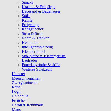
Snacks
Krallen- & Fellpflege
Badesand & Badehäuser
Ställe
Käfige
Freigehege
Käfigzubehör
Streu & Stroh
Näpfe & Tränken
Heuraufen
Intelligenzspielzeug
Kleintiertunnel
Spielplätze & Klettergerüste
Laufräder
Futterlabyrinthe & -bälle
Weiteres Spielzeug
Hamster
Meerschweinchen
Zwergkaninchen
Ratte
Degu
Chinchilla
Frettchen
Gerbil & Rennmaus
Maus