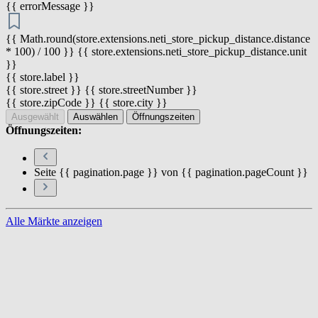
{{ errorMessage }}
{{ Math.round(store.extensions.neti_store_pickup_distance.distance
* 100) / 100 }} {{ store.extensions.neti_store_pickup_distance.unit
}}
{{ store.label }}
{{ store.street }} {{ store.streetNumber }}
{{ store.zipCode }} {{ store.city }}
Ausgewählt
Auswählen
Öffnungszeiten
Öffnungszeiten:
Seite {{ pagination.page }} von {{ pagination.pageCount }}
Alle Märkte anzeigen