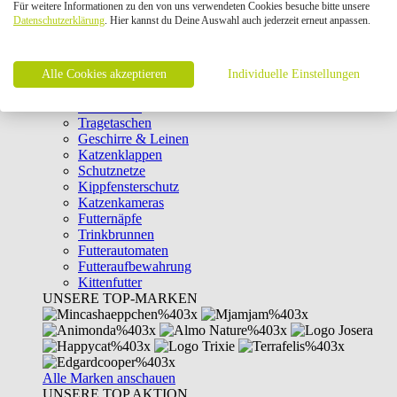
Für weitere Informationen zu den von uns verwendeten Cookies besuche bitte unsere
Intelligenzspielzeug
Datenschutzerklärung
. Hier kannst du Deine Auswahl auch jederzeit erneut anpassen.
Laserpointer & Elektrospielzeug
Katzentunnel
Clicker & Target Sticks für Katzen
Alle Cookies akzeptieren
Weiteres Katzenspielzeug
Individuelle Einstellungen
Transportboxen
Halsbänder
Tragetaschen
Geschirre & Leinen
Katzenklappen
Schutznetze
Kippfensterschutz
Katzenkameras
Futternäpfe
Trinkbrunnen
Futterautomaten
Futteraufbewahrung
Kittenfutter
UNSERE TOP-MARKEN
Alle Marken anschauen
UNSERE TOP AKTION