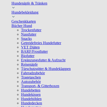
Hundenäpfe & Tränken
Hundebekleidung
Geschenkkarten
Bücher Hund
Trockenfutter
Nassfutter
Snacks
Getreidefreies Hundefutter
VET Diäten
BARF/Frostfutter
Biofutter
Ergänzungsfutter & Aufzucht
Reisenäpfe
Türschutzgitter & Hundeklappen
Fahrradzubehör
Tragetaschen
Autozubehör
Transport- & Gitterboxen
Hundebetten
Hundekissen
Hundehöhlen
Hundedecken