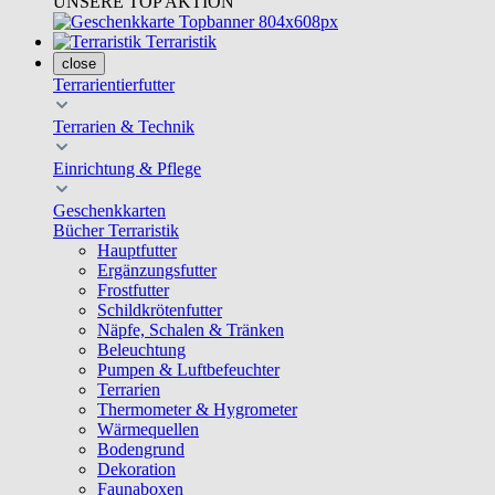
UNSERE TOP AKTION
Terraristik
close
Terrarientierfutter
Terrarien & Technik
Einrichtung & Pflege
Geschenkkarten
Bücher Terraristik
Hauptfutter
Ergänzungsfutter
Frostfutter
Schildkrötenfutter
Näpfe, Schalen & Tränken
Beleuchtung
Pumpen & Luftbefeuchter
Terrarien
Thermometer & Hygrometer
Wärmequellen
Bodengrund
Dekoration
Faunaboxen