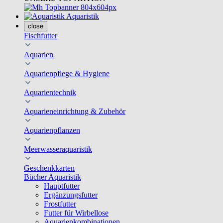
Aquaristik
close
Fischfutter
Aquarien
Aquarienpflege & Hygiene
Aquarientechnik
Aquarieneinrichtung & Zubehör
Aquarienpflanzen
Meerwasseraquaristik
Geschenkkarten
Bücher Aquaristik
Hauptfutter
Ergänzungsfutter
Frostfutter
Futter für Wirbellose
Aquarienkombinationen