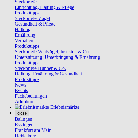
Steckbriefe
Einrichtung, Haltung & Pflege
Produkttipps
Steckbriefe Vögel
Gesundheit & Pflege
Haltung
Ernährung
Verhalten
Produkttipps
Steckbriefe Wildvögel, Insekten & Co
Unterstützung, Unterbringung & Ernährung
Produkttipps
Steckbriefe Hühner & Co.
Haltung, Ernährung & Gesundheit
Produkttipps
News
Events
Fachabteilungen
Adoption
Erlebnismärkte
close
Balingen
Esslingen
Frankfurt am Main
Heidelberg