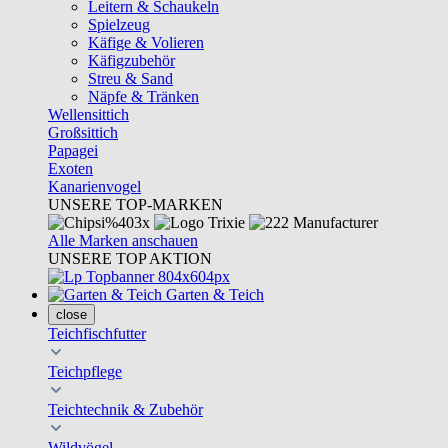
Leitern & Schaukeln
Spielzeug
Käfige & Volieren
Käfigzubehör
Streu & Sand
Näpfe & Tränken
Wellensittich
Großsittich
Papagei
Exoten
Kanarienvogel
UNSERE TOP-MARKEN
Alle Marken anschauen
UNSERE TOP AKTION
Garten & Teich
close
Teichfischfutter
Teichpflege
Teichtechnik & Zubehör
Wildvögel