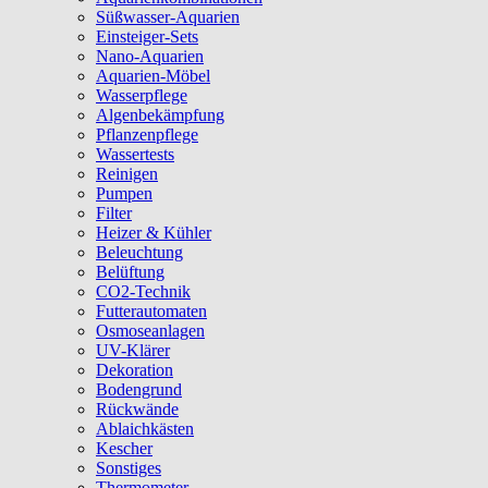
Süßwasser-Aquarien
Einsteiger-Sets
Nano-Aquarien
Aquarien-Möbel
Wasserpflege
Algenbekämpfung
Pflanzenpflege
Wassertests
Reinigen
Pumpen
Filter
Heizer & Kühler
Beleuchtung
Belüftung
CO2-Technik
Futterautomaten
Osmoseanlagen
UV-Klärer
Dekoration
Bodengrund
Rückwände
Ablaichkästen
Kescher
Sonstiges
Thermometer