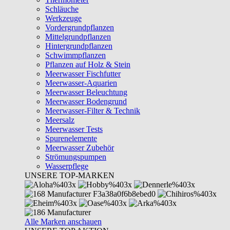
Schläuche
Werkzeuge
Vordergrundpflanzen
Mittelgrundpflanzen
Hintergrundpflanzen
Schwimmpflanzen
Pflanzen auf Holz & Stein
Meerwasser Fischfutter
Meerwasser-Aquarien
Meerwasser Beleuchtung
Meerwasser Bodengrund
Meerwasser-Filter & Technik
Meersalz
Meerwasser Tests
Spurenelemente
Meerwasser Zubehör
Strömungspumpen
Wasserpflege
UNSERE TOP-MARKEN
Alle Marken anschauen