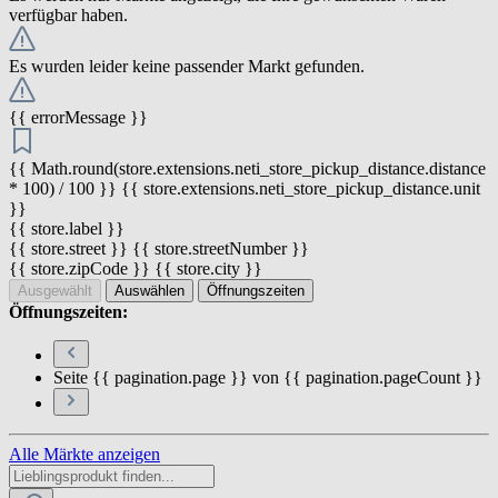
verfügbar haben.
Es wurden leider keine passender Markt gefunden.
{{ errorMessage }}
{{ Math.round(store.extensions.neti_store_pickup_distance.distance
* 100) / 100 }} {{ store.extensions.neti_store_pickup_distance.unit
}}
{{ store.label }}
{{ store.street }} {{ store.streetNumber }}
{{ store.zipCode }} {{ store.city }}
Ausgewählt
Auswählen
Öffnungszeiten
Öffnungszeiten:
Seite {{ pagination.page }} von {{ pagination.pageCount }}
Alle Märkte anzeigen