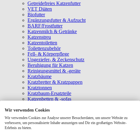
Getreidefreies Katzenfutter
VET Diäten
Biofutter
Ergänzungsfutter & Aufzucht
BARF/Frostfutter
Katzenmilch & Getränke
Katzenstreu
Katzentoiletten
Toilettenzubehör
Fell- & Körperpflege
Ungeziefer- & Zeckenschutz
Beruhigung für Katzen
Reinigungsmittel & -geräte
Kratzbäume
Kratzbretter & Kratzpappen
Kratztonnen
Kratzbaum-Ersatzteile
Katzenbetten & -sofas
Katzenhöhlen
Katzenhäuser
Wir verwenden Cookies
Hängematten & Fensterliegeplätze
Wir verwenden Cookies zur Analyse unserer Besucherdaten, um unsere Website zu
Katzendecken & -matten
verbessern, um personalisierte Inhalte anzuzeigen und Dir ein großartiges Website-
Baldrian- & Catnipspielzeug
Erlebnis zu bieten.
Spielmäuse & Bälle
Katzenangeln