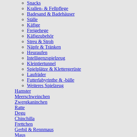
Snacks
Krallen- & Fellpflege
Badesand & Badehäuser
Ställe
Käfige
Freigehege
Käfigzubehör
Streu & Stroh
Näpfe & Tränken
Heuraufen
Intelligenzspielzeug
Kleintiertunnel
Spielplätze & Klettergerüste
Laufräder
Futterlabyrinthe & -bälle
Weiteres Spielzeug
Hamster
Meerschweinchen
Zwergkaninchen
Ratte
Degu
Chinchilla
Frettchen
Gerbil & Rennmaus
Maus