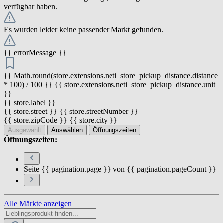
verfügbar haben.
Es wurden leider keine passender Markt gefunden.
{{ errorMessage }}
{{ Math.round(store.extensions.neti_store_pickup_distance.distance
* 100) / 100 }} {{ store.extensions.neti_store_pickup_distance.unit
}}
{{ store.label }}
{{ store.street }} {{ store.streetNumber }}
{{ store.zipCode }} {{ store.city }}
Ausgewählt
Auswählen
Öffnungszeiten
Öffnungszeiten:
Seite {{ pagination.page }} von {{ pagination.pageCount }}
Alle Märkte anzeigen