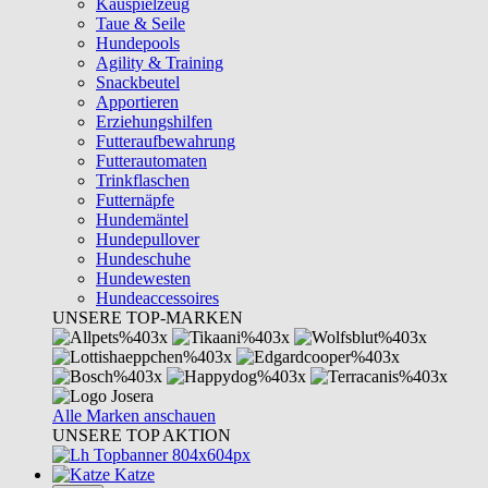
Kauspielzeug
Taue & Seile
Hundepools
Agility & Training
Snackbeutel
Apportieren
Erziehungshilfen
Futteraufbewahrung
Futterautomaten
Trinkflaschen
Futternäpfe
Hundemäntel
Hundepullover
Hundeschuhe
Hundewesten
Hundeaccessoires
UNSERE TOP-MARKEN
Alle Marken anschauen
UNSERE TOP AKTION
Katze