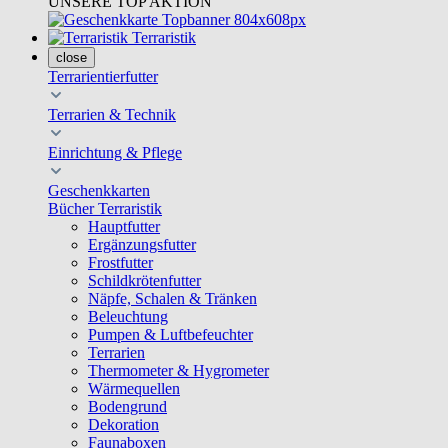
UNSERE TOP AKTION
Terraristik
close
Terrarientierfutter
Terrarien & Technik
Einrichtung & Pflege
Geschenkkarten
Bücher Terraristik
Hauptfutter
Ergänzungsfutter
Frostfutter
Schildkrötenfutter
Näpfe, Schalen & Tränken
Beleuchtung
Pumpen & Luftbefeuchter
Terrarien
Thermometer & Hygrometer
Wärmequellen
Bodengrund
Dekoration
Faunaboxen