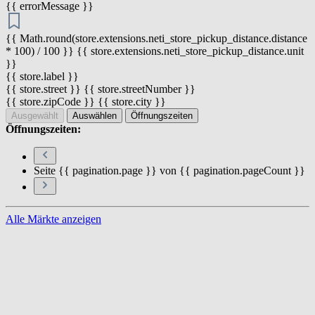
{{ errorMessage }}
{{ Math.round(store.extensions.neti_store_pickup_distance.distance
* 100) / 100 }} {{ store.extensions.neti_store_pickup_distance.unit
}}
{{ store.label }}
{{ store.street }} {{ store.streetNumber }}
{{ store.zipCode }} {{ store.city }}
Ausgewählt
Auswählen
Öffnungszeiten
Öffnungszeiten:
Seite {{ pagination.page }} von {{ pagination.pageCount }}
Alle Märkte anzeigen