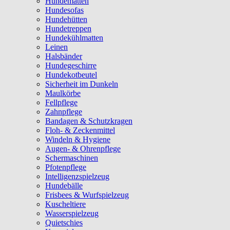
Hundematten
Hundesofas
Hundehütten
Hundetreppen
Hundekühlmatten
Leinen
Halsbänder
Hundegeschirre
Hundekotbeutel
Sicherheit im Dunkeln
Maulkörbe
Fellpflege
Zahnpflege
Bandagen & Schutzkragen
Floh- & Zeckenmittel
Windeln & Hygiene
Augen- & Ohrenpflege
Schermaschinen
Pfotenpflege
Intelligenzspielzeug
Hundebälle
Frisbees & Wurfspielzeug
Kuscheltiere
Wasserspielzeug
Quietschies