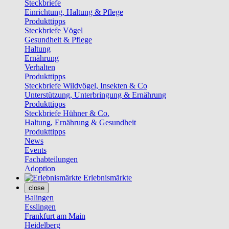
Steckbriefe
Einrichtung, Haltung & Pflege
Produkttipps
Steckbriefe Vögel
Gesundheit & Pflege
Haltung
Ernährung
Verhalten
Produkttipps
Steckbriefe Wildvögel, Insekten & Co
Unterstützung, Unterbringung & Ernährung
Produkttipps
Steckbriefe Hühner & Co.
Haltung, Ernährung & Gesundheit
Produkttipps
News
Events
Fachabteilungen
Adoption
Erlebnismärkte
close
Balingen
Esslingen
Frankfurt am Main
Heidelberg