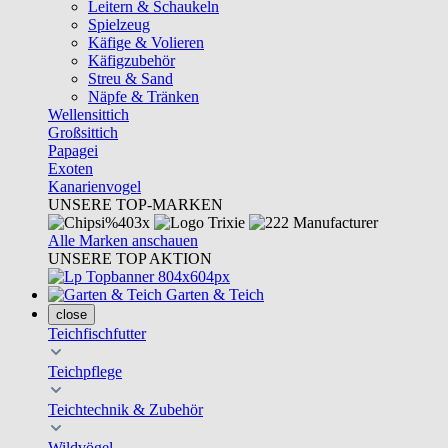
Leitern & Schaukeln
Spielzeug
Käfige & Volieren
Käfigzubehör
Streu & Sand
Näpfe & Tränken
Wellensittich
Großsittich
Papagei
Exoten
Kanarienvogel
UNSERE TOP-MARKEN
Alle Marken anschauen
UNSERE TOP AKTION
Garten & Teich
close
Teichfischfutter
Teichpflege
Teichtechnik & Zubehör
Wildvögel