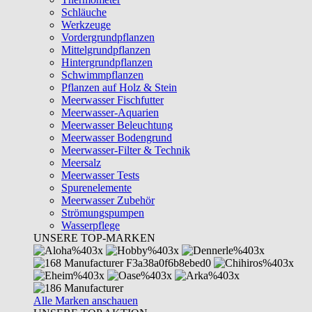
Schläuche
Werkzeuge
Vordergrundpflanzen
Mittelgrundpflanzen
Hintergrundpflanzen
Schwimmpflanzen
Pflanzen auf Holz & Stein
Meerwasser Fischfutter
Meerwasser-Aquarien
Meerwasser Beleuchtung
Meerwasser Bodengrund
Meerwasser-Filter & Technik
Meersalz
Meerwasser Tests
Spurenelemente
Meerwasser Zubehör
Strömungspumpen
Wasserpflege
UNSERE TOP-MARKEN
Alle Marken anschauen