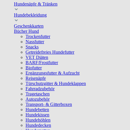
Hundenäpfe & Tränken
Hundebekleidung
Geschenkkarten
Bücher Hund
Trockenfutter
Nassfutter
Snacks
Getreidefreies Hundefutter
VET Diäten
BARF/Frostfutter
Biofutter
Ergänzungsfutter & Aufzucht
Reisenäpfe
Türschutzgitter & Hundeklappen
Fahrradzubehör
Tragetaschen
Autozubehör
Transport- & Gitterboxen
Hundebetten
Hundekissen
Hundehöhlen
Hundedecken