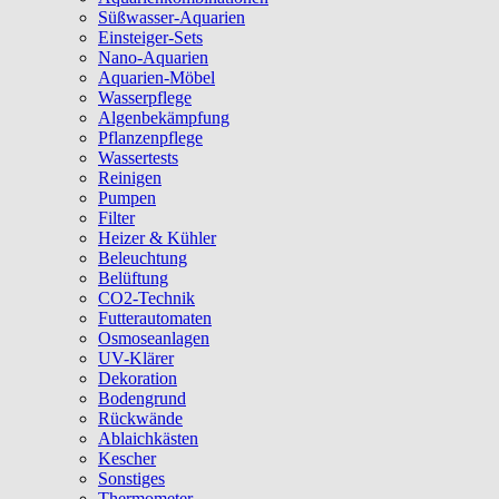
Süßwasser-Aquarien
Einsteiger-Sets
Nano-Aquarien
Aquarien-Möbel
Wasserpflege
Algenbekämpfung
Pflanzenpflege
Wassertests
Reinigen
Pumpen
Filter
Heizer & Kühler
Beleuchtung
Belüftung
CO2-Technik
Futterautomaten
Osmoseanlagen
UV-Klärer
Dekoration
Bodengrund
Rückwände
Ablaichkästen
Kescher
Sonstiges
Thermometer