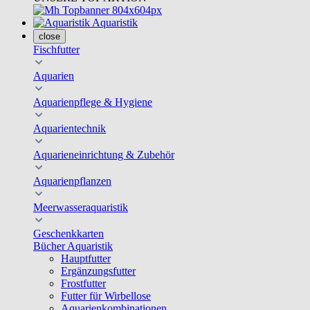
Aquaristik
close
Fischfutter
Aquarien
Aquarienpflege & Hygiene
Aquarientechnik
Aquarieneinrichtung & Zubehör
Aquarienpflanzen
Meerwasseraquaristik
Geschenkkarten
Bücher Aquaristik
Hauptfutter
Ergänzungsfutter
Frostfutter
Futter für Wirbellose
Aquarienkombinationen