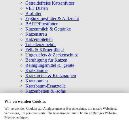
Getreidefreies Katzenfutter
VET Diäten
Biofutter
Ergänzungsfutter & Aufzucht
BARF/Frostfutter
Katzenmilch & Getränke
Katzenstreu
Katzentoiletten
Toilettenzubehör
Fell- & Körperpflege
Ungeziefer- & Zeckenschutz
Beruhigung für Katzen
Reinigungsmittel & -geräte
Kratzbäume
Kratzbretter & Kratzpappen
Kratztonnen
Kratzbaum-Ersatzteile
Katzenbetten & -sofas
Katzenhöhlen
Katzenhäuser
Wir verwenden Cookies
Hängematten & Fensterliegeplätze
Wir verwenden Cookies zur Analyse unserer Besucherdaten, um unsere Website zu
Katzendecken & -matten
verbessern, um personalisierte Inhalte anzuzeigen und Dir ein großartiges Website-
Baldrian- & Catnipspielzeug
Erlebnis zu bieten.
Spielmäuse & Bälle
Katzenangeln