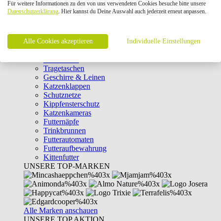
Für weitere Informationen zu den von uns verwendeten Cookies besuche bitte unsere
Intelligenzspielzeug
Datenschutzerklärung
. Hier kannst du Deine Auswahl auch jederzeit erneut anpassen.
Laserpointer & Elektrospielzeug
Katzentunnel
Clicker & Target Sticks für Katzen
Alle Cookies akzeptieren
Weiteres Katzenspielzeug
Individuelle Einstellungen
Transportboxen
Halsbänder
Tragetaschen
Geschirre & Leinen
Katzenklappen
Schutznetze
Kippfensterschutz
Katzenkameras
Futternäpfe
Trinkbrunnen
Futterautomaten
Futteraufbewahrung
Kittenfutter
UNSERE TOP-MARKEN
Alle Marken anschauen
UNSERE TOP AKTION