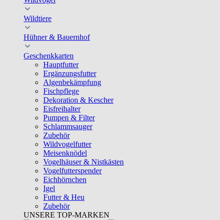
Wildtiere
Hühner & Bauernhof
Geschenkkarten
Hauptfutter
Ergänzungsfutter
Algenbekämpfung
Fischpflege
Dekoration & Kescher
Eisfreihalter
Pumpen & Filter
Schlammsauger
Zubehör
Wildvogelfutter
Meisenknödel
Vogelhäuser & Nistkästen
Vogelfutterspender
Eichhörnchen
Igel
Futter & Heu
Zubehör
UNSERE TOP-MARKEN