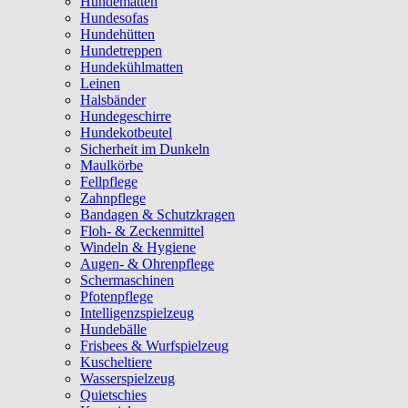
Hundematten
Hundesofas
Hundehütten
Hundetreppen
Hundekühlmatten
Leinen
Halsbänder
Hundegeschirre
Hundekotbeutel
Sicherheit im Dunkeln
Maulkörbe
Fellpflege
Zahnpflege
Bandagen & Schutzkragen
Floh- & Zeckenmittel
Windeln & Hygiene
Augen- & Ohrenpflege
Schermaschinen
Pfotenpflege
Intelligenzspielzeug
Hundebälle
Frisbees & Wurfspielzeug
Kuscheltiere
Wasserspielzeug
Quietschies