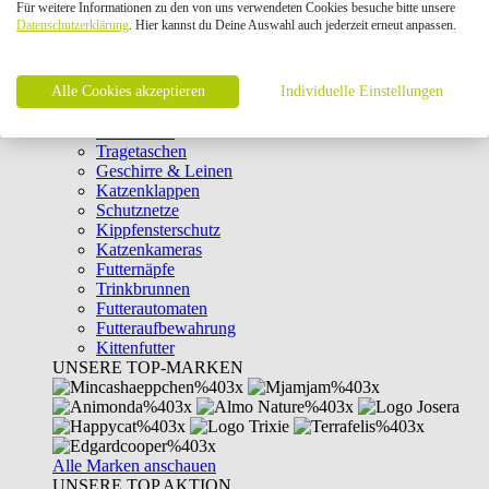
Für weitere Informationen zu den von uns verwendeten Cookies besuche bitte unsere
Intelligenzspielzeug
Datenschutzerklärung
. Hier kannst du Deine Auswahl auch jederzeit erneut anpassen.
Laserpointer & Elektrospielzeug
Katzentunnel
Clicker & Target Sticks für Katzen
Alle Cookies akzeptieren
Weiteres Katzenspielzeug
Individuelle Einstellungen
Transportboxen
Halsbänder
Tragetaschen
Geschirre & Leinen
Katzenklappen
Schutznetze
Kippfensterschutz
Katzenkameras
Futternäpfe
Trinkbrunnen
Futterautomaten
Futteraufbewahrung
Kittenfutter
UNSERE TOP-MARKEN
Alle Marken anschauen
UNSERE TOP AKTION