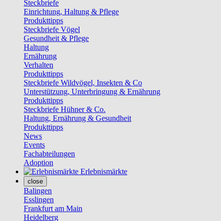
Steckbriefe
Einrichtung, Haltung & Pflege
Produkttipps
Steckbriefe Vögel
Gesundheit & Pflege
Haltung
Ernährung
Verhalten
Produkttipps
Steckbriefe Wildvögel, Insekten & Co
Unterstützung, Unterbringung & Ernährung
Produkttipps
Steckbriefe Hühner & Co.
Haltung, Ernährung & Gesundheit
Produkttipps
News
Events
Fachabteilungen
Adoption
Erlebnismärkte
close
Balingen
Esslingen
Frankfurt am Main
Heidelberg