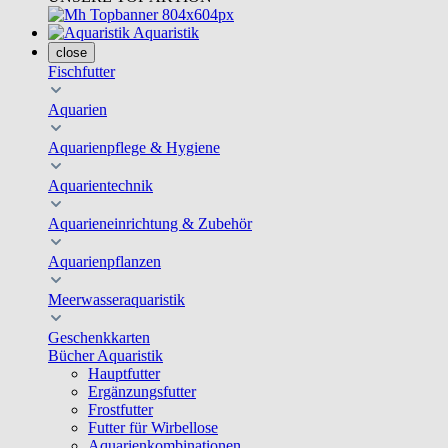
Aquaristik
close
Fischfutter
Aquarien
Aquarienpflege & Hygiene
Aquarientechnik
Aquarieneinrichtung & Zubehör
Aquarienpflanzen
Meerwasseraquaristik
Geschenkkarten
Bücher Aquaristik
Hauptfutter
Ergänzungsfutter
Frostfutter
Futter für Wirbellose
Aquarienkombinationen