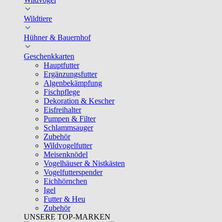
Wildtiere
Hühner & Bauernhof
Geschenkkarten
Hauptfutter
Ergänzungsfutter
Algenbekämpfung
Fischpflege
Dekoration & Kescher
Eisfreihalter
Pumpen & Filter
Schlammsauger
Zubehör
Wildvogelfutter
Meisenknödel
Vogelhäuser & Nistkästen
Vogelfutterspender
Eichhörnchen
Igel
Futter & Heu
Zubehör
UNSERE TOP-MARKEN