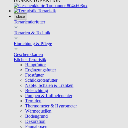
UNSERE TOP AKTION
Terraristik
close
Terrarientierfutter
Terrarien & Technik
Einrichtung & Pflege
Geschenkkarten
Bücher Terraristik
Hauptfutter
Ergänzungsfutter
Frostfutter
Schildkrötenfutter
Näpfe, Schalen & Tränken
Beleuchtung
Pumpen & Luftbefeuchter
Terrarien
Thermometer & Hygrometer
Wärmequellen
Bodengrund
Dekoration
Faunaboxen