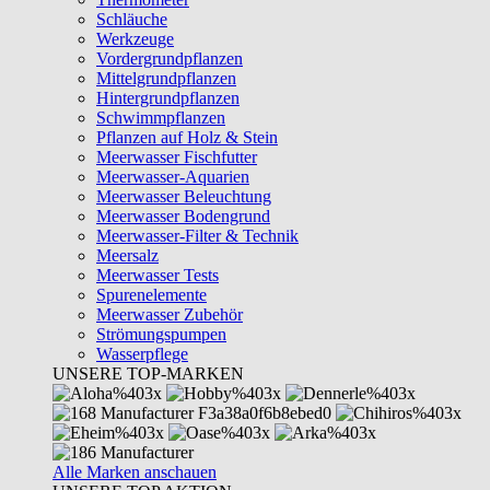
Schläuche
Werkzeuge
Vordergrundpflanzen
Mittelgrundpflanzen
Hintergrundpflanzen
Schwimmpflanzen
Pflanzen auf Holz & Stein
Meerwasser Fischfutter
Meerwasser-Aquarien
Meerwasser Beleuchtung
Meerwasser Bodengrund
Meerwasser-Filter & Technik
Meersalz
Meerwasser Tests
Spurenelemente
Meerwasser Zubehör
Strömungspumpen
Wasserpflege
UNSERE TOP-MARKEN
Alle Marken anschauen