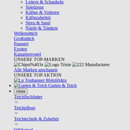
Leitern & Schaukeln
Spielzeug
Käfige & Volieren
Käfigzubehör
Streu & Sand
Näpfe & Tränken
Wellensittich
Großsittich
Papagei
Exoten
Kanarienvogel
UNSERE TOP-MARKEN
Alle Marken anschauen
UNSERE TOP AKTION
Garten & Teich
close
Teichfischfutter
Teichpflege
Teichtechnik & Zubehör
Wildvögel