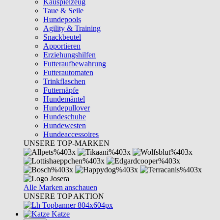
Kauspielzeug
Taue & Seile
Hundepools
Agility & Training
Snackbeutel
Apportieren
Erziehungshilfen
Futteraufbewahrung
Futterautomaten
Trinkflaschen
Futternäpfe
Hundemäntel
Hundepullover
Hundeschuhe
Hundewesten
Hundeaccessoires
UNSERE TOP-MARKEN
Alle Marken anschauen
UNSERE TOP AKTION
Katze