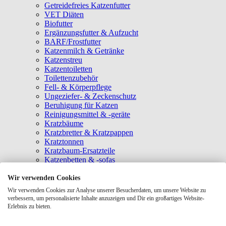
Getreidefreies Katzenfutter
VET Diäten
Biofutter
Ergänzungsfutter & Aufzucht
BARF/Frostfutter
Katzenmilch & Getränke
Katzenstreu
Katzentoiletten
Toilettenzubehör
Fell- & Körperpflege
Ungeziefer- & Zeckenschutz
Beruhigung für Katzen
Reinigungsmittel & -geräte
Kratzbäume
Kratzbretter & Kratzpappen
Kratztonnen
Kratzbaum-Ersatzteile
Katzenbetten & -sofas
Katzenhöhlen
Katzenhäuser
Wir verwenden Cookies
Hängematten & Fensterliegeplätze
Wir verwenden Cookies zur Analyse unserer Besucherdaten, um unsere Website zu
Katzendecken & -matten
verbessern, um personalisierte Inhalte anzuzeigen und Dir ein großartiges Website-
Baldrian- & Catnipspielzeug
Erlebnis zu bieten.
Spielmäuse & Bälle
Katzenangeln