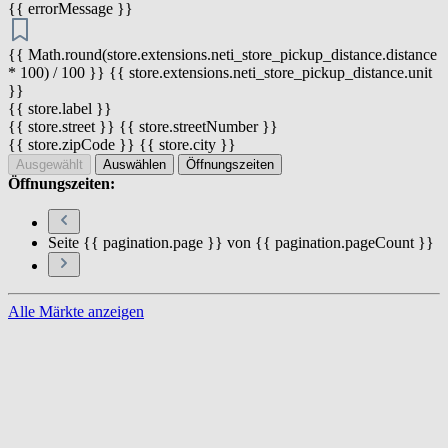
{{ errorMessage }}
{{ Math.round(store.extensions.neti_store_pickup_distance.distance
* 100) / 100 }} {{ store.extensions.neti_store_pickup_distance.unit
}}
{{ store.label }}
{{ store.street }} {{ store.streetNumber }}
{{ store.zipCode }} {{ store.city }}
Ausgewählt
Auswählen
Öffnungszeiten
Öffnungszeiten:
Seite {{ pagination.page }} von {{ pagination.pageCount }}
Alle Märkte anzeigen