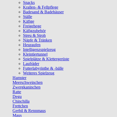
Snacks
Krallen- & Fellpflege
Badesand & Badehäuser
Ställe
Käfige
Freigehege
Käfigzubehör
Streu & Stroh
Näpfe & Tränken
Heuraufen
Intelligenzspielzeug
Kleintiertunnel
Spielplätze & Klettergerüste
Laufräder
Futterlabyrinthe & -bälle
Weiteres Spielzeug
Hamster
Meerschweinchen
Zwergkaninchen
Ratte
Degu
Chinchilla
Frettchen
Gerbil & Rennmaus
Maus