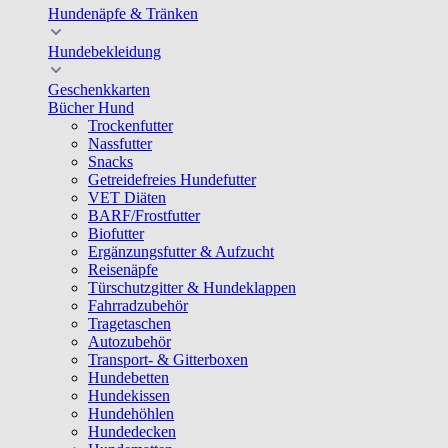
Hundenäpfe & Tränken
Hundebekleidung
Geschenkkarten
Bücher Hund
Trockenfutter
Nassfutter
Snacks
Getreidefreies Hundefutter
VET Diäten
BARF/Frostfutter
Biofutter
Ergänzungsfutter & Aufzucht
Reisenäpfe
Türschutzgitter & Hundeklappen
Fahrradzubehör
Tragetaschen
Autozubehör
Transport- & Gitterboxen
Hundebetten
Hundekissen
Hundehöhlen
Hundedecken