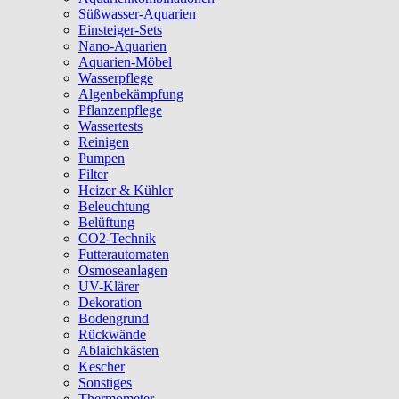
Süßwasser-Aquarien
Einsteiger-Sets
Nano-Aquarien
Aquarien-Möbel
Wasserpflege
Algenbekämpfung
Pflanzenpflege
Wassertests
Reinigen
Pumpen
Filter
Heizer & Kühler
Beleuchtung
Belüftung
CO2-Technik
Futterautomaten
Osmoseanlagen
UV-Klärer
Dekoration
Bodengrund
Rückwände
Ablaichkästen
Kescher
Sonstiges
Thermometer