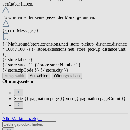
verfügbar haben.
Es wurden leider keine passender Markt gefunden.
{{ errorMessage }}
{{ Math.round(store.extensions.neti_store_pickup_distance.distance
* 100) / 100 }} {{ store.extensions.neti_store_pickup_distance.unit
}}
{{ store.label }}
{{ store.street }} {{ store.streetNumber }}
{{ store.zipCode }} {{ store.city }}
Ausgewählt
Auswählen
Öffnungszeiten
Öffnungszeiten:
Seite {{ pagination.page }} von {{ pagination.pageCount }}
Alle Märkte anzeigen