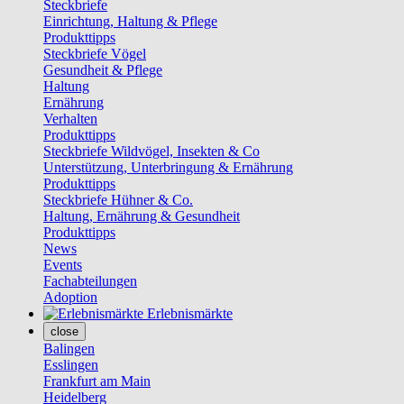
Steckbriefe
Einrichtung, Haltung & Pflege
Produkttipps
Steckbriefe Vögel
Gesundheit & Pflege
Haltung
Ernährung
Verhalten
Produkttipps
Steckbriefe Wildvögel, Insekten & Co
Unterstützung, Unterbringung & Ernährung
Produkttipps
Steckbriefe Hühner & Co.
Haltung, Ernährung & Gesundheit
Produkttipps
News
Events
Fachabteilungen
Adoption
Erlebnismärkte
close
Balingen
Esslingen
Frankfurt am Main
Heidelberg