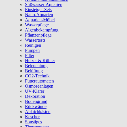
Süßwasser-Aquarien
Einsteiger-Sets
Nano-Aquarien
Aquarien-Möbel
Wasserpflege
Algenbekämpfung
Pflanzenpflege
Wassertests
Reinigen
Pumpen
Filter
Heizer & Kühler
Beleuchtung
Belüftung
CO2-Technik
Futterautomaten
Osmoseanlagen
UV-Klärer
Dekoration
Bodengrund
Rückwände
Ablaichkästen
Kescher
Sonstiges
Thermometer