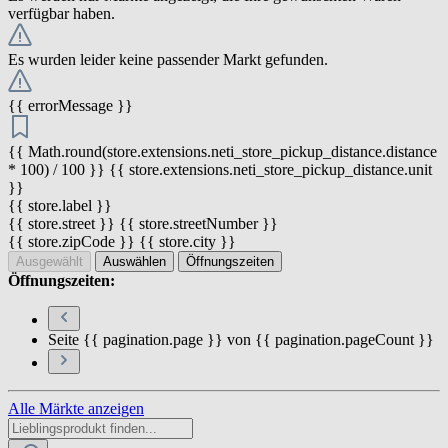
verfügbar haben.
Es wurden leider keine passender Markt gefunden.
{{ errorMessage }}
{{ Math.round(store.extensions.neti_store_pickup_distance.distance
* 100) / 100 }} {{ store.extensions.neti_store_pickup_distance.unit
}}
{{ store.label }}
{{ store.street }} {{ store.streetNumber }}
{{ store.zipCode }} {{ store.city }}
Ausgewählt
Auswählen
Öffnungszeiten
Öffnungszeiten:
Seite {{ pagination.page }} von {{ pagination.pageCount }}
Alle Märkte anzeigen