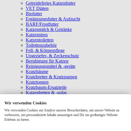
Getreidefreies Katzenfutter
VET Diäten
Biofutter
Ergänzungsfutter & Aufzucht
BARF/Frostfutter
Katzenmilch & Getränke
Katzenstreu
Katzentoiletten
Toilettenzubehör
Fell- & Körperpflege
Ungeziefer- & Zeckenschutz
Beruhigung für Katzen
Reinigungsmittel & -geräte
Kratzbäume
Kratzbretter & Kratzpappen
Kratztonnen
Kratzbaum-Ersatzteile
Katzenbetten & -sofas
Katzenhöhlen
Katzenhäuser
Wir verwenden Cookies
Hängematten & Fensterliegeplätze
Wir verwenden Cookies zur Analyse unserer Besucherdaten, um unsere Website zu
Katzendecken & -matten
verbessern, um personalisierte Inhalte anzuzeigen und Dir ein großartiges Website-
Baldrian- & Catnipspielzeug
Erlebnis zu bieten.
Spielmäuse & Bälle
Katzenangeln