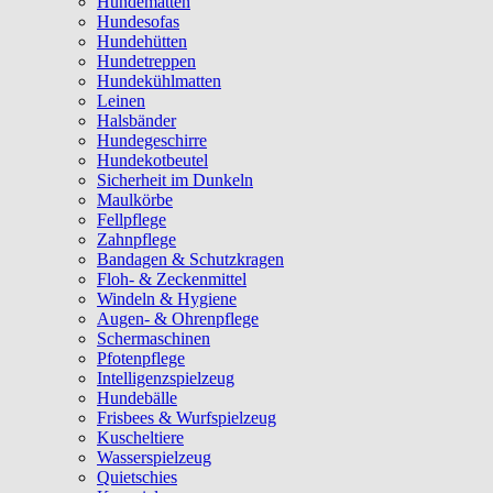
Hundematten
Hundesofas
Hundehütten
Hundetreppen
Hundekühlmatten
Leinen
Halsbänder
Hundegeschirre
Hundekotbeutel
Sicherheit im Dunkeln
Maulkörbe
Fellpflege
Zahnpflege
Bandagen & Schutzkragen
Floh- & Zeckenmittel
Windeln & Hygiene
Augen- & Ohrenpflege
Schermaschinen
Pfotenpflege
Intelligenzspielzeug
Hundebälle
Frisbees & Wurfspielzeug
Kuscheltiere
Wasserspielzeug
Quietschies