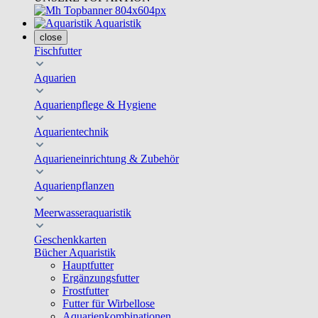
Aquaristik
close
Fischfutter
Aquarien
Aquarienpflege & Hygiene
Aquarientechnik
Aquarieneinrichtung & Zubehör
Aquarienpflanzen
Meerwasseraquaristik
Geschenkkarten
Bücher Aquaristik
Hauptfutter
Ergänzungsfutter
Frostfutter
Futter für Wirbellose
Aquarienkombinationen