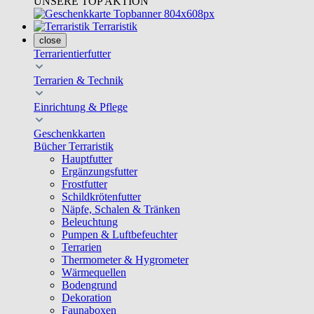
UNSERE TOP AKTION
Terraristik
close
Terrarientierfutter
Terrarien & Technik
Einrichtung & Pflege
Geschenkkarten
Bücher Terraristik
Hauptfutter
Ergänzungsfutter
Frostfutter
Schildkrötenfutter
Näpfe, Schalen & Tränken
Beleuchtung
Pumpen & Luftbefeuchter
Terrarien
Thermometer & Hygrometer
Wärmequellen
Bodengrund
Dekoration
Faunaboxen