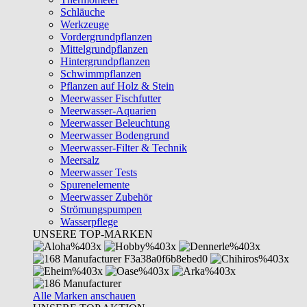
Schläuche
Werkzeuge
Vordergrundpflanzen
Mittelgrundpflanzen
Hintergrundpflanzen
Schwimmpflanzen
Pflanzen auf Holz & Stein
Meerwasser Fischfutter
Meerwasser-Aquarien
Meerwasser Beleuchtung
Meerwasser Bodengrund
Meerwasser-Filter & Technik
Meersalz
Meerwasser Tests
Spurenelemente
Meerwasser Zubehör
Strömungspumpen
Wasserpflege
UNSERE TOP-MARKEN
Alle Marken anschauen