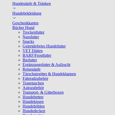
Hundenäpfe & Tränken
Hundebekleidung
Geschenkkarten
Bücher Hund
Trockenfutter
Nassfutter
Snacks
Getreidefreies Hundefutter
VET Diäten
BARF/Frostfutter
Biofutter
Ergänzungsfutter & Aufzucht
Reisenäpfe
Türschutzgitter & Hundeklappen
Fahrradzubehör
Tragetaschen
Autozubehör
Transport- & Gitterboxen
Hundebetten
Hundekissen
Hundehöhlen
Hundedecken