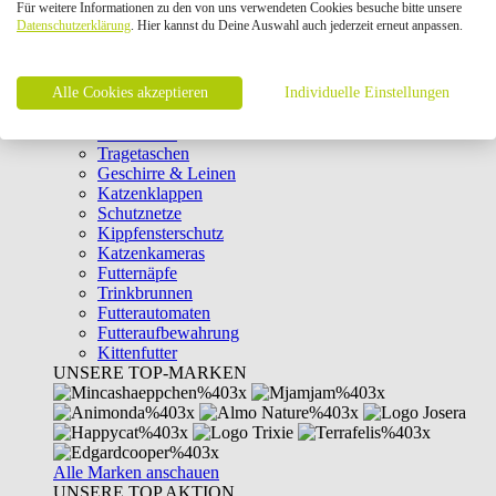
Für weitere Informationen zu den von uns verwendeten Cookies besuche bitte unsere
Intelligenzspielzeug
Datenschutzerklärung
. Hier kannst du Deine Auswahl auch jederzeit erneut anpassen.
Laserpointer & Elektrospielzeug
Katzentunnel
Clicker & Target Sticks für Katzen
Alle Cookies akzeptieren
Weiteres Katzenspielzeug
Individuelle Einstellungen
Transportboxen
Halsbänder
Tragetaschen
Geschirre & Leinen
Katzenklappen
Schutznetze
Kippfensterschutz
Katzenkameras
Futternäpfe
Trinkbrunnen
Futterautomaten
Futteraufbewahrung
Kittenfutter
UNSERE TOP-MARKEN
Alle Marken anschauen
UNSERE TOP AKTION