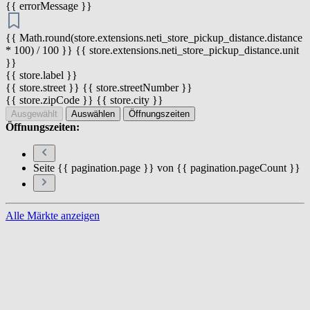
{{ errorMessage }}
{{ Math.round(store.extensions.neti_store_pickup_distance.distance
* 100) / 100 }} {{ store.extensions.neti_store_pickup_distance.unit
}}
{{ store.label }}
{{ store.street }} {{ store.streetNumber }}
{{ store.zipCode }} {{ store.city }}
Ausgewählt
Auswählen
Öffnungszeiten
Öffnungszeiten:
Seite {{ pagination.page }} von {{ pagination.pageCount }}
Alle Märkte anzeigen