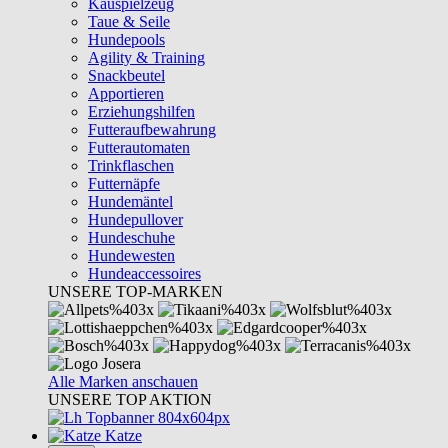
Kauspielzeug
Taue & Seile
Hundepools
Agility & Training
Snackbeutel
Apportieren
Erziehungshilfen
Futteraufbewahrung
Futterautomaten
Trinkflaschen
Futternäpfe
Hundemäntel
Hundepullover
Hundeschuhe
Hundewesten
Hundeaccessoires
UNSERE TOP-MARKEN
Alle Marken anschauen
UNSERE TOP AKTION
Katze