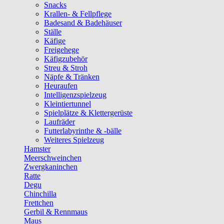
Snacks
Krallen- & Fellpflege
Badesand & Badehäuser
Ställe
Käfige
Freigehege
Käfigzubehör
Streu & Stroh
Näpfe & Tränken
Heuraufen
Intelligenzspielzeug
Kleintiertunnel
Spielplätze & Klettergerüste
Laufräder
Futterlabyrinthe & -bälle
Weiteres Spielzeug
Hamster
Meerschweinchen
Zwergkaninchen
Ratte
Degu
Chinchilla
Frettchen
Gerbil & Rennmaus
Maus