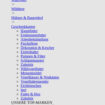
Wildtiere
Hühner & Bauernhof
Geschenkkarten
Hauptfutter
Ergänzungsfutter
Algenbekämpfung
Fischpflege
Dekoration & Kescher
Eisfreihalter
Pumpen & Filter
Schlammsauger
Zubehör
Wildvogelfutter
Meisenknödel
Vogelhäuser & Nistkästen
Vogelfutterspender
Eichhörnchen
Igel
Futter & Heu
Zubehör
UNSERE TOP-MARKEN