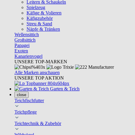
Leitern & Schaukeln
Spielzeug
Käfige & Volieren
Käfigzubehör
Streu & Sand
Näpfe & Tränken
Wellensittich
Großsittich
Papagei
Exoten
Kanarienvogel
UNSERE TOP-MARKEN
Alle Marken anschauen
UNSERE TOP AKTION
Garten & Teich
close
Teichfischfutter
Teichpflege
Teichtechnik & Zubehör
Wildvögel