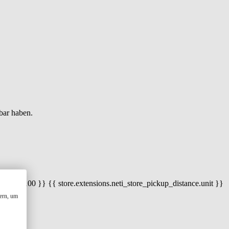
bar haben.
 100) / 100 }} {{ store.extensions.neti_store_pickup_distance.unit }}
ern, um