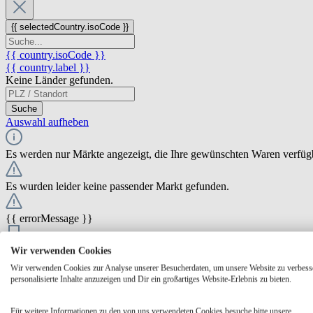
{{ selectedCountry.isoCode }}
{{ country.isoCode }}
{{ country.label }}
Keine Länder gefunden.
Suche
Auswahl aufheben
Es werden nur Märkte angezeigt, die Ihre gewünschten Waren verfüg
Es wurden leider keine passender Markt gefunden.
{{ errorMessage }}
{{ Math.round(store.extensions.neti_store_pickup_distance.distance *
Wir verwenden Cookies
{{ store.label }}
Wir verwenden Cookies zur Analyse unserer Besucherdaten, um unsere Website zu verbess
{{ store.street }} {{ store.streetNumber }}
personalisierte Inhalte anzuzeigen und Dir ein großartiges Website-Erlebnis zu bieten.
{{ store.zipCode }} {{ store.city }}
Ausgewählt
Auswählen
Öffnungszeiten
Für weitere Informationen zu den von uns verwendeten Cookies besuche bitte unsere