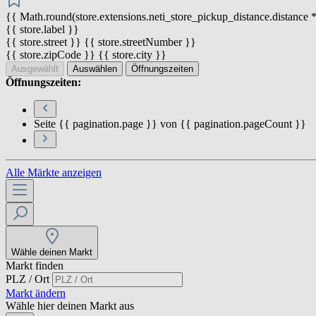
{{ Math.round(store.extensions.neti_store_pickup_distance.distance *
{{ store.label }}
{{ store.street }} {{ store.streetNumber }}
{{ store.zipCode }} {{ store.city }}
Ausgewählt
Auswählen
Öffnungszeiten
Öffnungszeiten:
Seite {{ pagination.page }} von {{ pagination.pageCount }}
Alle Märkte anzeigen
Wähle deinen Markt
Markt finden
PLZ / Ort
Markt ändern
Wähle hier deinen Markt aus