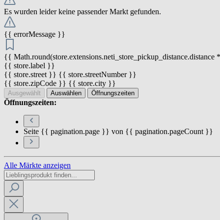
Es wurden leider keine passender Markt gefunden.
{{ errorMessage }}
{{ Math.round(store.extensions.neti_store_pickup_distance.distance *
{{ store.label }}
{{ store.street }} {{ store.streetNumber }}
{{ store.zipCode }} {{ store.city }}
Ausgewählt
Auswählen
Öffnungszeiten
Öffnungszeiten:
Seite {{ pagination.page }} von {{ pagination.pageCount }}
Alle Märkte anzeigen