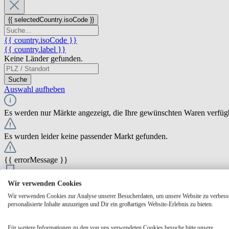
{{ selectedCountry.isoCode }}
{{ country.isoCode }}
{{ country.label }}
Keine Länder gefunden.
Suche
Auswahl aufheben
Es werden nur Märkte angezeigt, die Ihre gewünschten Waren verfüg
Es wurden leider keine passender Markt gefunden.
{{ errorMessage }}
{{ Math.round(store.extensions.neti_store_pickup_distance.distance *
Wir verwenden Cookies
{{ store.label }}
Wir verwenden Cookies zur Analyse unserer Besucherdaten, um unsere Website zu verbess
{{ store.street }} {{ store.streetNumber }}
personalisierte Inhalte anzuzeigen und Dir ein großartiges Website-Erlebnis zu bieten.
{{ store.zipCode }} {{ store.city }}
Ausgewählt
Auswählen
Öffnungszeiten
Für weitere Informationen zu den von uns verwendeten Cookies besuche bitte unsere