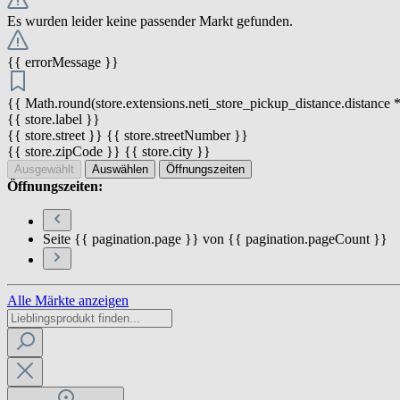
Es wurden leider keine passender Markt gefunden.
{{ errorMessage }}
{{ Math.round(store.extensions.neti_store_pickup_distance.distance *
{{ store.label }}
{{ store.street }} {{ store.streetNumber }}
{{ store.zipCode }} {{ store.city }}
Ausgewählt
Auswählen
Öffnungszeiten
Öffnungszeiten:
Seite {{ pagination.page }} von {{ pagination.pageCount }}
Alle Märkte anzeigen