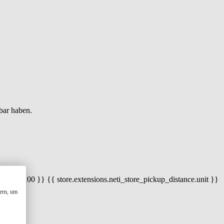
bar haben.
 100) / 100 }} {{ store.extensions.neti_store_pickup_distance.unit }}
ern, um