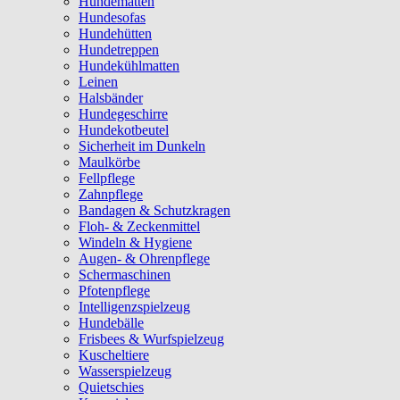
Hundematten
Hundesofas
Hundehütten
Hundetreppen
Hundekühlmatten
Leinen
Halsbänder
Hundegeschirre
Hundekotbeutel
Sicherheit im Dunkeln
Maulkörbe
Fellpflege
Zahnpflege
Bandagen & Schutzkragen
Floh- & Zeckenmittel
Windeln & Hygiene
Augen- & Ohrenpflege
Schermaschinen
Pfotenpflege
Intelligenzspielzeug
Hundebälle
Frisbees & Wurfspielzeug
Kuscheltiere
Wasserspielzeug
Quietschies