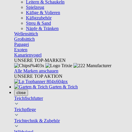
Leitern & Schaukeln
Spielzeug
Käfige & Volieren
Käfigzubehör
Streu & Sand
Näpfe & Tränken
Wellensittich
Großsittich
Papagei
Exoten
Kanarienvogel
UNSERE TOP-MARKEN
Alle Marken anschauen
UNSERE TOP AKTION
Garten & Teich
close
Teichfischfutter
Teichpflege
Teichtechnik & Zubehör
Wildvögel