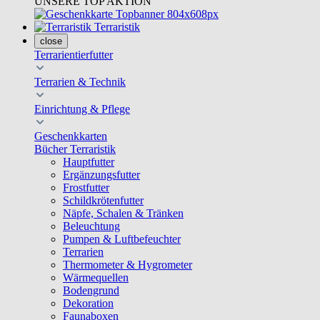
UNSERE TOP AKTION
Terraristik
close
Terrarientierfutter
Terrarien & Technik
Einrichtung & Pflege
Geschenkkarten
Bücher Terraristik
Hauptfutter
Ergänzungsfutter
Frostfutter
Schildkrötenfutter
Näpfe, Schalen & Tränken
Beleuchtung
Pumpen & Luftbefeuchter
Terrarien
Thermometer & Hygrometer
Wärmequellen
Bodengrund
Dekoration
Faunaboxen