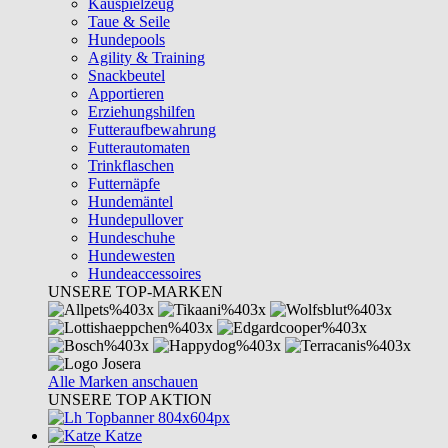
Kauspielzeug
Taue & Seile
Hundepools
Agility & Training
Snackbeutel
Apportieren
Erziehungshilfen
Futteraufbewahrung
Futterautomaten
Trinkflaschen
Futternäpfe
Hundemäntel
Hundepullover
Hundeschuhe
Hundewesten
Hundeaccessoires
UNSERE TOP-MARKEN
Alle Marken anschauen
UNSERE TOP AKTION
Katze