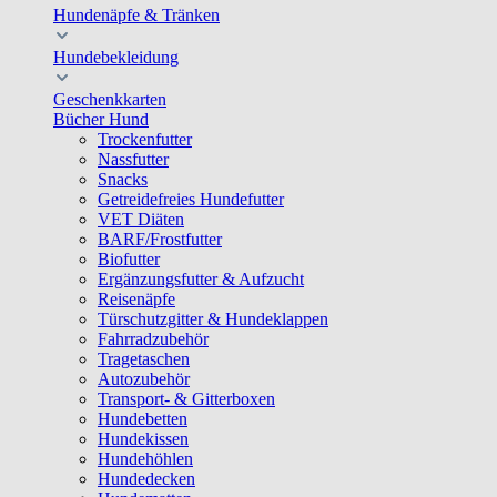
Hundenäpfe & Tränken
Hundebekleidung
Geschenkkarten
Bücher Hund
Trockenfutter
Nassfutter
Snacks
Getreidefreies Hundefutter
VET Diäten
BARF/Frostfutter
Biofutter
Ergänzungsfutter & Aufzucht
Reisenäpfe
Türschutzgitter & Hundeklappen
Fahrradzubehör
Tragetaschen
Autozubehör
Transport- & Gitterboxen
Hundebetten
Hundekissen
Hundehöhlen
Hundedecken