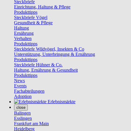
Steckbriefe
Einrichtung, Haltung & Pflege
Produkttipps
Steckbriefe Vögel
Gesundheit & Pflege
Haltung
Ernährung
Verhalten
Produkttipps
Steckbriefe Wildvögel, Insekten & Co
Unterstützung, Unterbringung & Ernährung
Produkttipps
Steckbriefe Hühner & Co.
Haltung, Ernährung & Gesundheit
Produkttipps
News
Events
Fachabteilungen
Adoption
Erlebnismärkte
close
Balingen
Esslingen
Frankfurt am Main
Heidelberg