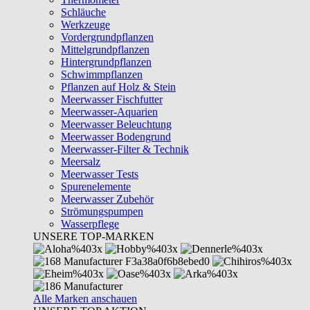
Schläuche
Werkzeuge
Vordergrundpflanzen
Mittelgrundpflanzen
Hintergrundpflanzen
Schwimmpflanzen
Pflanzen auf Holz & Stein
Meerwasser Fischfutter
Meerwasser-Aquarien
Meerwasser Beleuchtung
Meerwasser Bodengrund
Meerwasser-Filter & Technik
Meersalz
Meerwasser Tests
Spurenelemente
Meerwasser Zubehör
Strömungspumpen
Wasserpflege
UNSERE TOP-MARKEN
Alle Marken anschauen