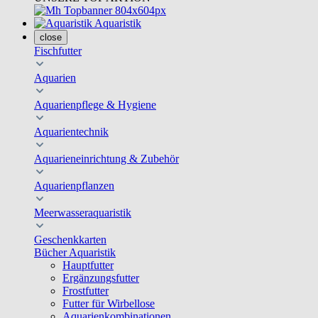
Aquaristik
close
Fischfutter
Aquarien
Aquarienpflege & Hygiene
Aquarientechnik
Aquarieneinrichtung & Zubehör
Aquarienpflanzen
Meerwasseraquaristik
Geschenkkarten
Bücher Aquaristik
Hauptfutter
Ergänzungsfutter
Frostfutter
Futter für Wirbellose
Aquarienkombinationen