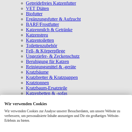
Getreidefreies Katzenfutter
VET Diäten
Biofutter
Ergänzungsfutter & Aufzucht
BARF/Frostfutter
Katzenmilch & Getränke
Katzenstreu
Katzentoiletten
Toilettenzubehör
Fell- & Körperpflege
Ungeziefer- & Zeckenschutz
Beruhigung für Katzen
Reinigungsmittel & -geräte
Kratzbäume
Kratzbretter & Kratzpappen
Kratztonnen
Kratzbaum-Ersatzteile
Katzenbetten & -sofas
Katzenhöhlen
Katzenhäuser
Wir verwenden Cookies
Hängematten & Fensterliegeplätze
Wir verwenden Cookies zur Analyse unserer Besucherdaten, um unsere Website zu
Katzendecken & -matten
verbessern, um personalisierte Inhalte anzuzeigen und Dir ein großartiges Website-
Baldrian- & Catnipspielzeug
Erlebnis zu bieten.
Spielmäuse & Bälle
Katzenangeln