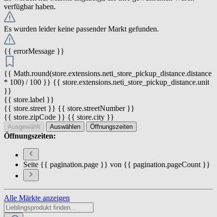
verfügbar haben.
Es wurden leider keine passender Markt gefunden.
{{ errorMessage }}
{{ Math.round(store.extensions.neti_store_pickup_distance.distance
* 100) / 100 }} {{ store.extensions.neti_store_pickup_distance.unit
}}
{{ store.label }}
{{ store.street }} {{ store.streetNumber }}
{{ store.zipCode }} {{ store.city }}
Ausgewählt
Auswählen
Öffnungszeiten
Öffnungszeiten:
Seite {{ pagination.page }} von {{ pagination.pageCount }}
Alle Märkte anzeigen