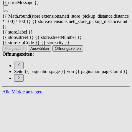
{{ errorMessage }}
{{ Math.round(store.extensions.neti_store_pickup_distance.distance
* 100) / 100 }} {{ store.extensions.neti_store_pickup_distance.unit
}}
{{ store.label }}
{{ store.street }} {{ store.streetNumber }}
{{ store.zipCode }} {{ store.city }}
Ausgewählt
Auswählen
Öffnungszeiten
Öffnungszeiten:
Seite {{ pagination.page }} von {{ pagination.pageCount }}
Alle Märkte anzeigen