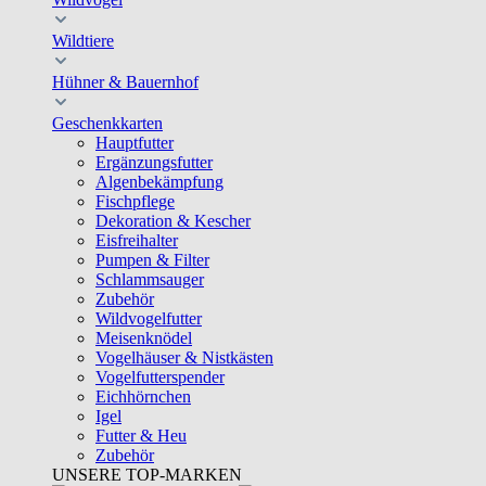
Wildtiere
Hühner & Bauernhof
Geschenkkarten
Hauptfutter
Ergänzungsfutter
Algenbekämpfung
Fischpflege
Dekoration & Kescher
Eisfreihalter
Pumpen & Filter
Schlammsauger
Zubehör
Wildvogelfutter
Meisenknödel
Vogelhäuser & Nistkästen
Vogelfutterspender
Eichhörnchen
Igel
Futter & Heu
Zubehör
UNSERE TOP-MARKEN