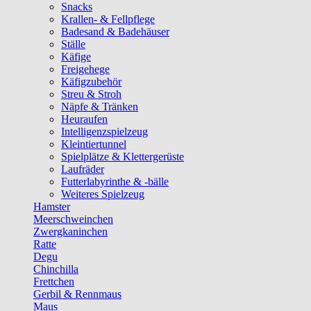
Snacks
Krallen- & Fellpflege
Badesand & Badehäuser
Ställe
Käfige
Freigehege
Käfigzubehör
Streu & Stroh
Näpfe & Tränken
Heuraufen
Intelligenzspielzeug
Kleintiertunnel
Spielplätze & Klettergerüste
Laufräder
Futterlabyrinthe & -bälle
Weiteres Spielzeug
Hamster
Meerschweinchen
Zwergkaninchen
Ratte
Degu
Chinchilla
Frettchen
Gerbil & Rennmaus
Maus