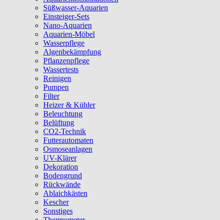
Süßwasser-Aquarien
Einsteiger-Sets
Nano-Aquarien
Aquarien-Möbel
Wasserpflege
Algenbekämpfung
Pflanzenpflege
Wassertests
Reinigen
Pumpen
Filter
Heizer & Kühler
Beleuchtung
Belüftung
CO2-Technik
Futterautomaten
Osmoseanlagen
UV-Klärer
Dekoration
Bodengrund
Rückwände
Ablaichkästen
Kescher
Sonstiges
Thermometer