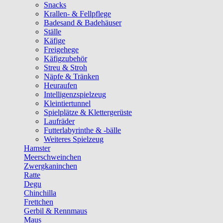
Snacks
Krallen- & Fellpflege
Badesand & Badehäuser
Ställe
Käfige
Freigehege
Käfigzubehör
Streu & Stroh
Näpfe & Tränken
Heuraufen
Intelligenzspielzeug
Kleintiertunnel
Spielplätze & Klettergerüste
Laufräder
Futterlabyrinthe & -bälle
Weiteres Spielzeug
Hamster
Meerschweinchen
Zwergkaninchen
Ratte
Degu
Chinchilla
Frettchen
Gerbil & Rennmaus
Maus