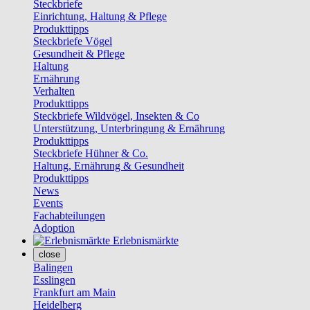
Steckbriefe
Einrichtung, Haltung & Pflege
Produkttipps
Steckbriefe Vögel
Gesundheit & Pflege
Haltung
Ernährung
Verhalten
Produkttipps
Steckbriefe Wildvögel, Insekten & Co
Unterstützung, Unterbringung & Ernährung
Produkttipps
Steckbriefe Hühner & Co.
Haltung, Ernährung & Gesundheit
Produkttipps
News
Events
Fachabteilungen
Adoption
Erlebnismärkte
close
Balingen
Esslingen
Frankfurt am Main
Heidelberg