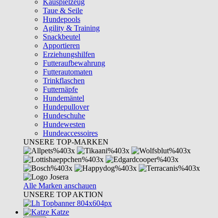
Kauspielzeug
Taue & Seile
Hundepools
Agility & Training
Snackbeutel
Apportieren
Erziehungshilfen
Futteraufbewahrung
Futterautomaten
Trinkflaschen
Futternäpfe
Hundemäntel
Hundepullover
Hundeschuhe
Hundewesten
Hundeaccessoires
UNSERE TOP-MARKEN
Alle Marken anschauen
UNSERE TOP AKTION
Katze