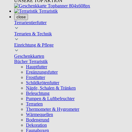
UNSERE TOP AKTION
Terraristik
close
Terrarientierfutter
Terrarien & Technik
Einrichtung & Pflege
Geschenkkarten
Bücher Terraristik
Hauptfutter
Ergänzungsfutter
Frostfutter
Schildkrötenfutter
Näpfe, Schalen & Tränken
Beleuchtung
Pumpen & Luftbefeuchter
Terrarien
Thermometer & Hygrometer
Wärmequellen
Bodengrund
Dekoration
Faunaboxen