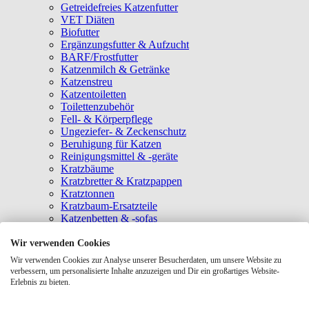
Getreidefreies Katzenfutter
VET Diäten
Biofutter
Ergänzungsfutter & Aufzucht
BARF/Frostfutter
Katzenmilch & Getränke
Katzenstreu
Katzentoiletten
Toilettenzubehör
Fell- & Körperpflege
Ungeziefer- & Zeckenschutz
Beruhigung für Katzen
Reinigungsmittel & -geräte
Kratzbäume
Kratzbretter & Kratzpappen
Kratztonnen
Kratzbaum-Ersatzteile
Katzenbetten & -sofas
Katzenhöhlen
Katzenhäuser
Wir verwenden Cookies
Hängematten & Fensterliegeplätze
Wir verwenden Cookies zur Analyse unserer Besucherdaten, um unsere Website zu
Katzendecken & -matten
verbessern, um personalisierte Inhalte anzuzeigen und Dir ein großartiges Website-
Baldrian- & Catnipspielzeug
Erlebnis zu bieten.
Spielmäuse & Bälle
Katzenangeln