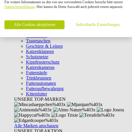
Für weitere Informationen zu den von uns verwendeten Cookies besuche bitte unsere
Intelligenzspielzeug
Datenschutzerklärung
. Hier kannst du Deine Auswahl auch jederzeit erneut anpassen.
Laserpointer & Elektrospielzeug
Katzentunnel
Clicker & Target Sticks für Katzen
Alle Cookies akzeptieren
Weiteres Katzenspielzeug
Individuelle Einstellungen
Transportboxen
Halsbänder
Tragetaschen
Geschirre & Leinen
Katzenklappen
Schutznetze
Kippfensterschutz
Katzenkameras
Futternäpfe
Trinkbrunnen
Futterautomaten
Futteraufbewahrung
Kittenfutter
UNSERE TOP-MARKEN
Alle Marken anschauen
UNSERE TOP AKTION