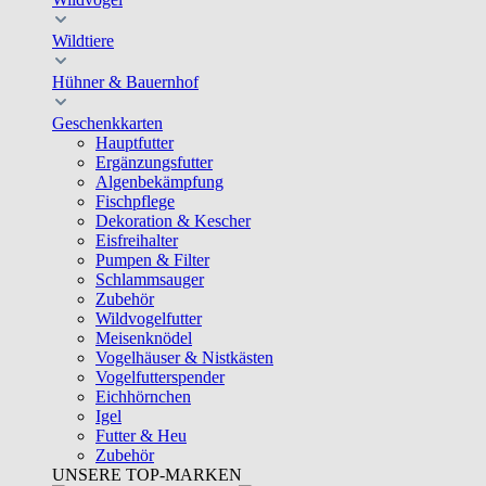
Wildtiere
Hühner & Bauernhof
Geschenkkarten
Hauptfutter
Ergänzungsfutter
Algenbekämpfung
Fischpflege
Dekoration & Kescher
Eisfreihalter
Pumpen & Filter
Schlammsauger
Zubehör
Wildvogelfutter
Meisenknödel
Vogelhäuser & Nistkästen
Vogelfutterspender
Eichhörnchen
Igel
Futter & Heu
Zubehör
UNSERE TOP-MARKEN