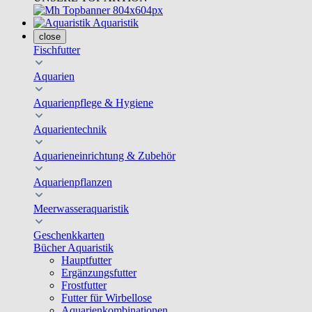
Aquaristik
close
Fischfutter
Aquarien
Aquarienpflege & Hygiene
Aquarientechnik
Aquarieneinrichtung & Zubehör
Aquarienpflanzen
Meerwasseraquaristik
Geschenkkarten
Bücher Aquaristik
Hauptfutter
Ergänzungsfutter
Frostfutter
Futter für Wirbellose
Aquarienkombinationen