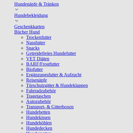
Hundenäpfe & Tränken
Hundebekleidung
Geschenkkarten
Bücher Hund
Trockenfutter
Nassfutter
Snacks
Getreidefreies Hundefutter
VET Diäten
BARF/Frostfutter
Biofutter
Ergänzungsfutter & Aufzucht
Reisenäpfe
Türschutzgitter & Hundeklappen
Fahrradzubehör
Tragetaschen
Autozubehör
Transport- & Gitterboxen
Hundebetten
Hundekissen
Hundehöhlen
Hundedecken