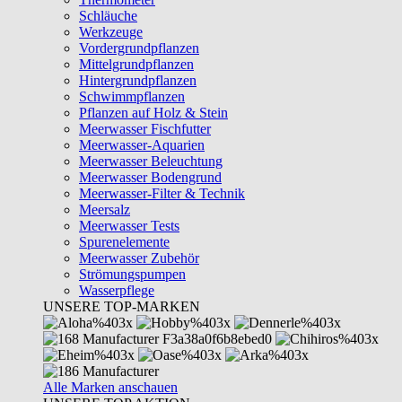
Schläuche
Werkzeuge
Vordergrundpflanzen
Mittelgrundpflanzen
Hintergrundpflanzen
Schwimmpflanzen
Pflanzen auf Holz & Stein
Meerwasser Fischfutter
Meerwasser-Aquarien
Meerwasser Beleuchtung
Meerwasser Bodengrund
Meerwasser-Filter & Technik
Meersalz
Meerwasser Tests
Spurenelemente
Meerwasser Zubehör
Strömungspumpen
Wasserpflege
UNSERE TOP-MARKEN
Alle Marken anschauen