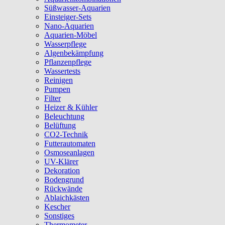
Süßwasser-Aquarien
Einsteiger-Sets
Nano-Aquarien
Aquarien-Möbel
Wasserpflege
Algenbekämpfung
Pflanzenpflege
Wassertests
Reinigen
Pumpen
Filter
Heizer & Kühler
Beleuchtung
Belüftung
CO2-Technik
Futterautomaten
Osmoseanlagen
UV-Klärer
Dekoration
Bodengrund
Rückwände
Ablaichkästen
Kescher
Sonstiges
Thermometer