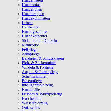
Hundematten
Hundesofas
Hundehütten
Hundetreppen
Hundekühlmatten
Leinen
Halsbänder
Hundegeschirre
Hundekotbeutel
Sicherheit im Dunkeln
Maulkörbe
Fellpflege
Zahnpflege
Bandagen & Schutzkragen
Floh- & Zeckenmittel
Windeln & Hygiene
Augen- & Ohrenpflege
Schermaschinen
Pfotenpflege
Intelligenzspielzeug
Hundebälle
Frisbees & Wurfspielzeug
Kuscheltiere
Wasserspielzeug
Quietschies