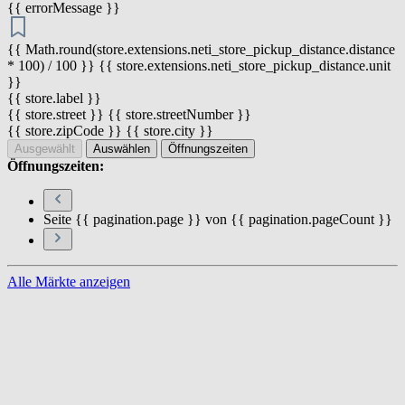
{{ errorMessage }}
{{ Math.round(store.extensions.neti_store_pickup_distance.distance
* 100) / 100 }} {{ store.extensions.neti_store_pickup_distance.unit
}}
{{ store.label }}
{{ store.street }} {{ store.streetNumber }}
{{ store.zipCode }} {{ store.city }}
Ausgewählt
Auswählen
Öffnungszeiten
Öffnungszeiten:
Seite {{ pagination.page }} von {{ pagination.pageCount }}
Alle Märkte anzeigen