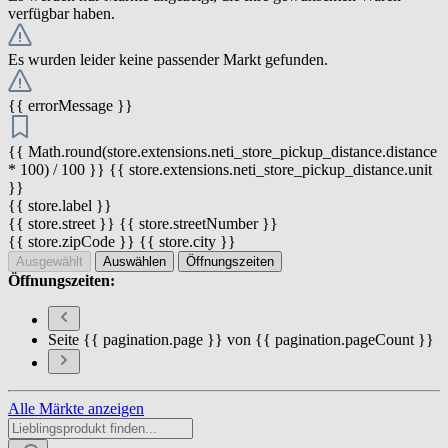
verfügbar haben.
Es wurden leider keine passender Markt gefunden.
{{ errorMessage }}
{{ Math.round(store.extensions.neti_store_pickup_distance.distance
* 100) / 100 }} {{ store.extensions.neti_store_pickup_distance.unit
}}
{{ store.label }}
{{ store.street }} {{ store.streetNumber }}
{{ store.zipCode }} {{ store.city }}
Ausgewählt
Auswählen
Öffnungszeiten
Öffnungszeiten:
Seite {{ pagination.page }} von {{ pagination.pageCount }}
Alle Märkte anzeigen