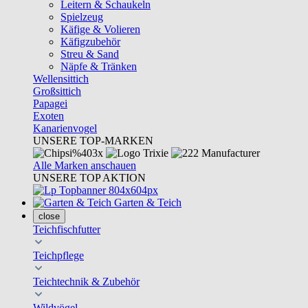
Leitern & Schaukeln
Spielzeug
Käfige & Volieren
Käfigzubehör
Streu & Sand
Näpfe & Tränken
Wellensittich
Großsittich
Papagei
Exoten
Kanarienvogel
UNSERE TOP-MARKEN
Alle Marken anschauen
UNSERE TOP AKTION
Garten & Teich
close
Teichfischfutter
Teichpflege
Teichtechnik & Zubehör
Wildvögel