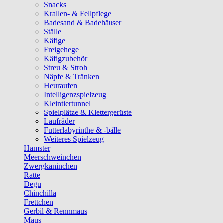
Snacks
Krallen- & Fellpflege
Badesand & Badehäuser
Ställe
Käfige
Freigehege
Käfigzubehör
Streu & Stroh
Näpfe & Tränken
Heuraufen
Intelligenzspielzeug
Kleintiertunnel
Spielplätze & Klettergerüste
Laufräder
Futterlabyrinthe & -bälle
Weiteres Spielzeug
Hamster
Meerschweinchen
Zwergkaninchen
Ratte
Degu
Chinchilla
Frettchen
Gerbil & Rennmaus
Maus