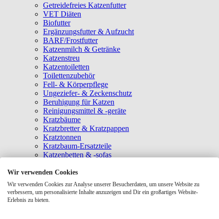
Getreidefreies Katzenfutter
VET Diäten
Biofutter
Ergänzungsfutter & Aufzucht
BARF/Frostfutter
Katzenmilch & Getränke
Katzenstreu
Katzentoiletten
Toilettenzubehör
Fell- & Körperpflege
Ungeziefer- & Zeckenschutz
Beruhigung für Katzen
Reinigungsmittel & -geräte
Kratzbäume
Kratzbretter & Kratzpappen
Kratztonnen
Kratzbaum-Ersatzteile
Katzenbetten & -sofas
Katzenhöhlen
Katzenhäuser
Wir verwenden Cookies
Hängematten & Fensterliegeplätze
Wir verwenden Cookies zur Analyse unserer Besucherdaten, um unsere Website zu
Katzendecken & -matten
verbessern, um personalisierte Inhalte anzuzeigen und Dir ein großartiges Website-
Baldrian- & Catnipspielzeug
Erlebnis zu bieten.
Spielmäuse & Bälle
Katzenangeln