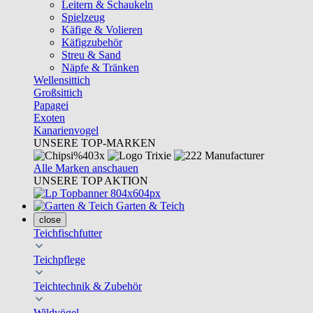
Leitern & Schaukeln
Spielzeug
Käfige & Volieren
Käfigzubehör
Streu & Sand
Näpfe & Tränken
Wellensittich
Großsittich
Papagei
Exoten
Kanarienvogel
UNSERE TOP-MARKEN
Alle Marken anschauen
UNSERE TOP AKTION
Garten & Teich
close
Teichfischfutter
Teichpflege
Teichtechnik & Zubehör
Wildvögel