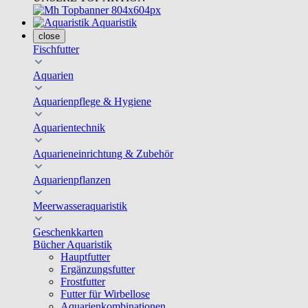
Aquaristik
close
Fischfutter
Aquarien
Aquarienpflege & Hygiene
Aquarientechnik
Aquarieneinrichtung & Zubehör
Aquarienpflanzen
Meerwasseraquaristik
Geschenkkarten
Bücher Aquaristik
Hauptfutter
Ergänzungsfutter
Frostfutter
Futter für Wirbellose
Aquarienkombinationen