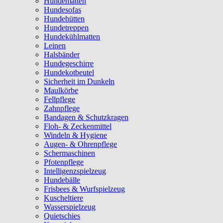
Hundematten
Hundesofas
Hundehütten
Hundetreppen
Hundekühlmatten
Leinen
Halsbänder
Hundegeschirre
Hundekotbeutel
Sicherheit im Dunkeln
Maulkörbe
Fellpflege
Zahnpflege
Bandagen & Schutzkragen
Floh- & Zeckenmittel
Windeln & Hygiene
Augen- & Ohrenpflege
Schermaschinen
Pfotenpflege
Intelligenzspielzeug
Hundebälle
Frisbees & Wurfspielzeug
Kuscheltiere
Wasserspielzeug
Quietschies