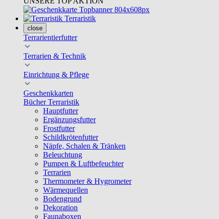
UNSERE TOP AKTION
Terraristik
close
Terrarientierfutter
Terrarien & Technik
Einrichtung & Pflege
Geschenkkarten
Bücher Terraristik
Hauptfutter
Ergänzungsfutter
Frostfutter
Schildkrötenfutter
Näpfe, Schalen & Tränken
Beleuchtung
Pumpen & Luftbefeuchter
Terrarien
Thermometer & Hygrometer
Wärmequellen
Bodengrund
Dekoration
Faunaboxen