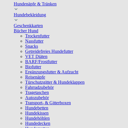
Hundenäpfe & Tränken
Hundebekleidung
Geschenkkarten
Bücher Hund
Trockenfutter
Nassfutter
Snacks
Getreidefreies Hundefutter
VET Diäten
BARF/Frostfutter
Biofutter
Ergänzungsfutter & Aufzucht
Reisenäpfe
Türschutzgitter & Hundeklappen
Fahrradzubehör
Tragetaschen
Autozubehör
Transport- & Gitterboxen
Hundebetten
Hundekissen
Hundehöhlen
Hundedecken