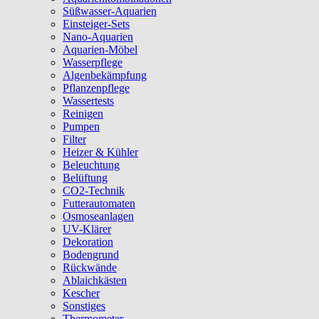
Süßwasser-Aquarien
Einsteiger-Sets
Nano-Aquarien
Aquarien-Möbel
Wasserpflege
Algenbekämpfung
Pflanzenpflege
Wassertests
Reinigen
Pumpen
Filter
Heizer & Kühler
Beleuchtung
Belüftung
CO2-Technik
Futterautomaten
Osmoseanlagen
UV-Klärer
Dekoration
Bodengrund
Rückwände
Ablaichkästen
Kescher
Sonstiges
Thermometer