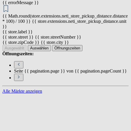
{{ errorMessage }}
{{ Math.round(store.extensions.neti_store_pickup_distance.distance
* 100) / 100 }} {{ store.extensions.neti_store_pickup_distance.unit
}}
{{ store.label }}
{{ store.street }} {{ store.streetNumber }}
{{ store.zipCode }} {{ store.city }}
Ausgewählt
Auswählen
Öffnungszeiten
Öffnungszeiten:
Seite {{ pagination.page }} von {{ pagination.pageCount }}
Alle Märkte anzeigen