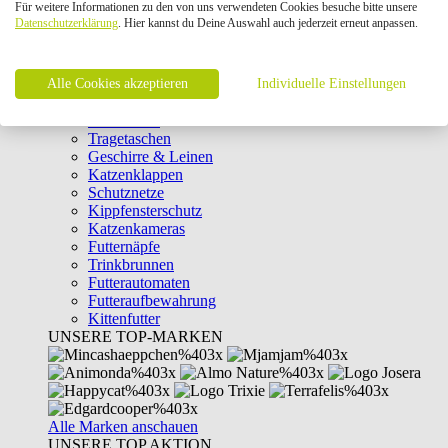
Für weitere Informationen zu den von uns verwendeten Cookies besuche bitte unsere
Intelligenzspielzeug
Datenschutzerklärung
. Hier kannst du Deine Auswahl auch jederzeit erneut anpassen.
Laserpointer & Elektrospielzeug
Katzentunnel
Clicker & Target Sticks für Katzen
Alle Cookies akzeptieren
Weiteres Katzenspielzeug
Individuelle Einstellungen
Transportboxen
Halsbänder
Tragetaschen
Geschirre & Leinen
Katzenklappen
Schutznetze
Kippfensterschutz
Katzenkameras
Futternäpfe
Trinkbrunnen
Futterautomaten
Futteraufbewahrung
Kittenfutter
UNSERE TOP-MARKEN
Alle Marken anschauen
UNSERE TOP AKTION