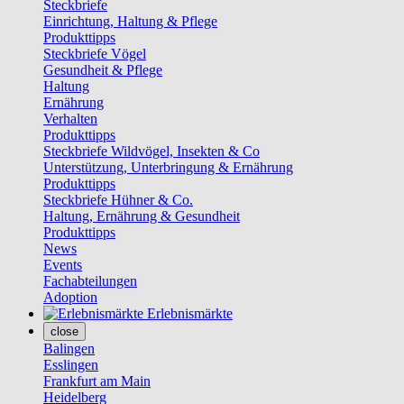
Steckbriefe
Einrichtung, Haltung & Pflege
Produkttipps
Steckbriefe Vögel
Gesundheit & Pflege
Haltung
Ernährung
Verhalten
Produkttipps
Steckbriefe Wildvögel, Insekten & Co
Unterstützung, Unterbringung & Ernährung
Produkttipps
Steckbriefe Hühner & Co.
Haltung, Ernährung & Gesundheit
Produkttipps
News
Events
Fachabteilungen
Adoption
Erlebnismärkte
close
Balingen
Esslingen
Frankfurt am Main
Heidelberg