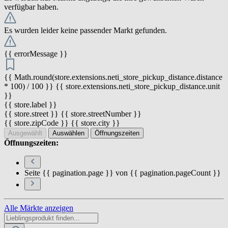
verfügbar haben.
Es wurden leider keine passender Markt gefunden.
{{ errorMessage }}
{{ Math.round(store.extensions.neti_store_pickup_distance.distance
* 100) / 100 }} {{ store.extensions.neti_store_pickup_distance.unit
}}
{{ store.label }}
{{ store.street }} {{ store.streetNumber }}
{{ store.zipCode }} {{ store.city }}
Ausgewählt
Auswählen
Öffnungszeiten
Öffnungszeiten:
Seite {{ pagination.page }} von {{ pagination.pageCount }}
Alle Märkte anzeigen