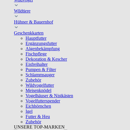
Wildtiere
Hühner & Bauernhof
Geschenkkarten
Hauptfutter
Ergänzungsfutter
Algenbekämpfung
Fischpflege
Dekoration & Kescher
Eisfreihalter
Pumpen & Filter
Schlammsauger
Zubehör
Wildvogelfutter
Meisenknödel
Vogelhäuser & Nistkästen
Vogelfutterspender
Eichhörnchen
Igel
Futter & Heu
Zubehör
UNSERE TOP-MARKEN