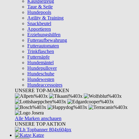
Kauspielzeug
Taue & Seile
Hundepools
Agility & Training
Snackbeutel
Apportieren
Erziehungshilfen
Futteraufbewahrung
Futterautomaten
Trinkflaschen
Futternäpfe
Hundemäntel
Hundepullover
Hundeschuhe
Hundewesten
Hundeaccessoires
UNSERE TOP-MARKEN
Alle Marken anschauen
UNSERE TOP AKTION
Katze