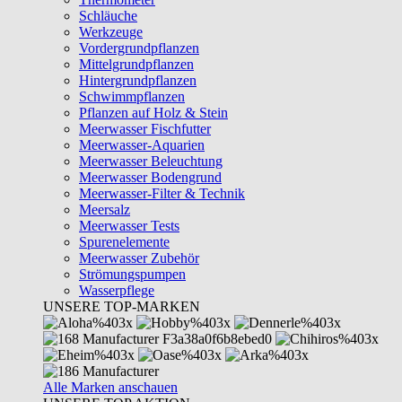
Schläuche
Werkzeuge
Vordergrundpflanzen
Mittelgrundpflanzen
Hintergrundpflanzen
Schwimmpflanzen
Pflanzen auf Holz & Stein
Meerwasser Fischfutter
Meerwasser-Aquarien
Meerwasser Beleuchtung
Meerwasser Bodengrund
Meerwasser-Filter & Technik
Meersalz
Meerwasser Tests
Spurenelemente
Meerwasser Zubehör
Strömungspumpen
Wasserpflege
UNSERE TOP-MARKEN
Alle Marken anschauen