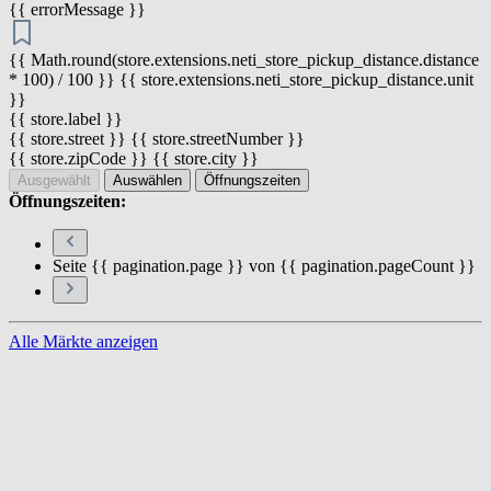
{{ errorMessage }}
{{ Math.round(store.extensions.neti_store_pickup_distance.distance
* 100) / 100 }} {{ store.extensions.neti_store_pickup_distance.unit
}}
{{ store.label }}
{{ store.street }} {{ store.streetNumber }}
{{ store.zipCode }} {{ store.city }}
Ausgewählt
Auswählen
Öffnungszeiten
Öffnungszeiten:
Seite {{ pagination.page }} von {{ pagination.pageCount }}
Alle Märkte anzeigen