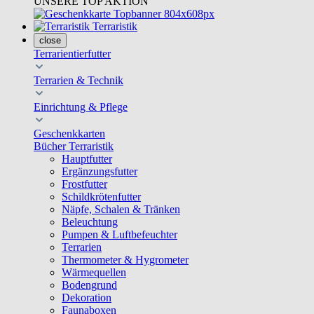
UNSERE TOP AKTION
Terraristik
close
Terrarientierfutter
Terrarien & Technik
Einrichtung & Pflege
Geschenkkarten
Bücher Terraristik
Hauptfutter
Ergänzungsfutter
Frostfutter
Schildkrötenfutter
Näpfe, Schalen & Tränken
Beleuchtung
Pumpen & Luftbefeuchter
Terrarien
Thermometer & Hygrometer
Wärmequellen
Bodengrund
Dekoration
Faunaboxen