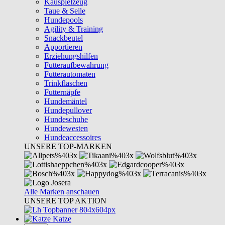
Kauspielzeug
Taue & Seile
Hundepools
Agility & Training
Snackbeutel
Apportieren
Erziehungshilfen
Futteraufbewahrung
Futterautomaten
Trinkflaschen
Futternäpfe
Hundemäntel
Hundepullover
Hundeschuhe
Hundewesten
Hundeaccessoires
UNSERE TOP-MARKEN
Alle Marken anschauen
UNSERE TOP AKTION
Katze