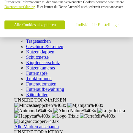
Für weitere Informationen zu den von uns verwendeten Cookies besuche bitte unsere
Intelligenzspielzeug
Datenschutzerklärung
. Hier kannst du Deine Auswahl auch jederzeit erneut anpassen.
Laserpointer & Elektrospielzeug
Katzentunnel
Clicker & Target Sticks für Katzen
Alle Cookies akzeptieren
Weiteres Katzenspielzeug
Individuelle Einstellungen
Transportboxen
Halsbänder
Tragetaschen
Geschirre & Leinen
Katzenklappen
Schutznetze
Kippfensterschutz
Katzenkameras
Futternäpfe
Trinkbrunnen
Futterautomaten
Futteraufbewahrung
Kittenfutter
UNSERE TOP-MARKEN
Alle Marken anschauen
UNSERE TOP AKTION