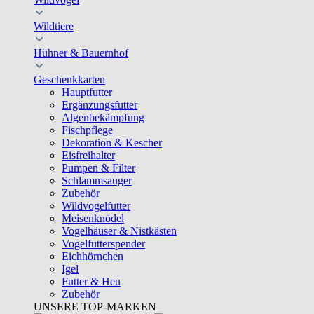
Wildtiere
Hühner & Bauernhof
Geschenkkarten
Hauptfutter
Ergänzungsfutter
Algenbekämpfung
Fischpflege
Dekoration & Kescher
Eisfreihalter
Pumpen & Filter
Schlammsauger
Zubehör
Wildvogelfutter
Meisenknödel
Vogelhäuser & Nistkästen
Vogelfutterspender
Eichhörnchen
Igel
Futter & Heu
Zubehör
UNSERE TOP-MARKEN