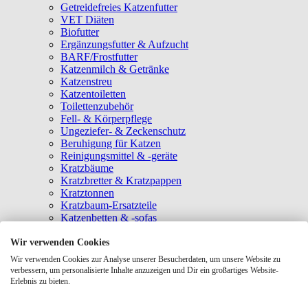
Getreidefreies Katzenfutter
VET Diäten
Biofutter
Ergänzungsfutter & Aufzucht
BARF/Frostfutter
Katzenmilch & Getränke
Katzenstreu
Katzentoiletten
Toilettenzubehör
Fell- & Körperpflege
Ungeziefer- & Zeckenschutz
Beruhigung für Katzen
Reinigungsmittel & -geräte
Kratzbäume
Kratzbretter & Kratzpappen
Kratztonnen
Kratzbaum-Ersatzteile
Katzenbetten & -sofas
Katzenhöhlen
Katzenhäuser
Wir verwenden Cookies
Hängematten & Fensterliegeplätze
Wir verwenden Cookies zur Analyse unserer Besucherdaten, um unsere Website zu
Katzendecken & -matten
verbessern, um personalisierte Inhalte anzuzeigen und Dir ein großartiges Website-
Baldrian- & Catnipspielzeug
Erlebnis zu bieten.
Spielmäuse & Bälle
Katzenangeln