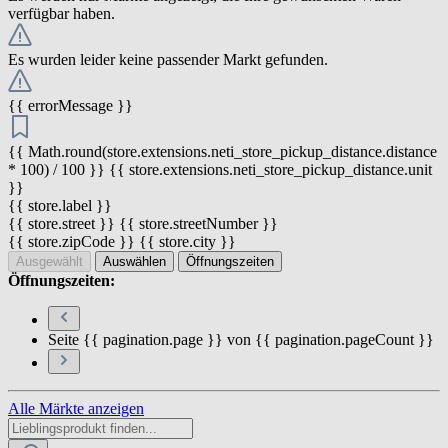
verfügbar haben.
Es wurden leider keine passender Markt gefunden.
{{ errorMessage }}
{{ Math.round(store.extensions.neti_store_pickup_distance.distance
* 100) / 100 }} {{ store.extensions.neti_store_pickup_distance.unit
}}
{{ store.label }}
{{ store.street }} {{ store.streetNumber }}
{{ store.zipCode }} {{ store.city }}
Ausgewählt
Auswählen
Öffnungszeiten
Öffnungszeiten:
Seite {{ pagination.page }} von {{ pagination.pageCount }}
Alle Märkte anzeigen