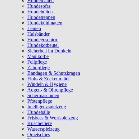
Hundematten
Hundesofas
Hundehütten
Hundetreppen
Hundekühlmatten
Leinen
Halsbänder
Hundegeschirre
Hundekotbeutel
Sicherheit im Dunkeln
Maulkörbe
Fellpflege
Zahnpflege
Bandagen & Schutzkragen
Floh- & Zeckenmittel
Windeln & Hygiene
Augen- & Ohrenpflege
Schermaschinen
Pfotenpflege
Intelligenzspielzeug
Hundebälle
Frisbees & Wurfspielzeug
Kuscheltiere
Wasserspielzeug
Quietschies