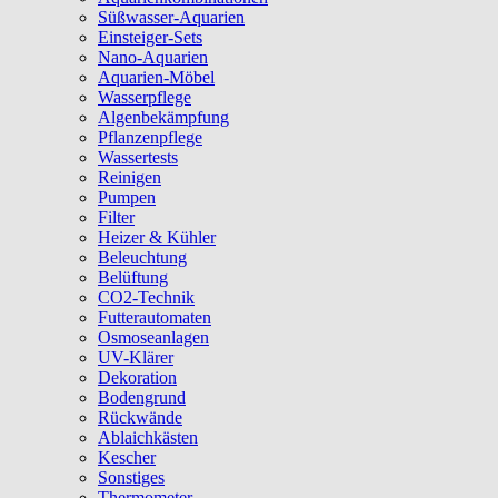
Süßwasser-Aquarien
Einsteiger-Sets
Nano-Aquarien
Aquarien-Möbel
Wasserpflege
Algenbekämpfung
Pflanzenpflege
Wassertests
Reinigen
Pumpen
Filter
Heizer & Kühler
Beleuchtung
Belüftung
CO2-Technik
Futterautomaten
Osmoseanlagen
UV-Klärer
Dekoration
Bodengrund
Rückwände
Ablaichkästen
Kescher
Sonstiges
Thermometer