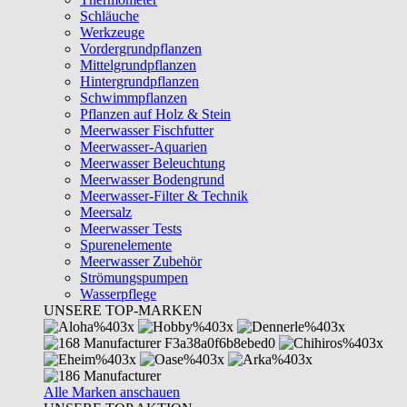
Schläuche
Werkzeuge
Vordergrundpflanzen
Mittelgrundpflanzen
Hintergrundpflanzen
Schwimmpflanzen
Pflanzen auf Holz & Stein
Meerwasser Fischfutter
Meerwasser-Aquarien
Meerwasser Beleuchtung
Meerwasser Bodengrund
Meerwasser-Filter & Technik
Meersalz
Meerwasser Tests
Spurenelemente
Meerwasser Zubehör
Strömungspumpen
Wasserpflege
UNSERE TOP-MARKEN
Alle Marken anschauen