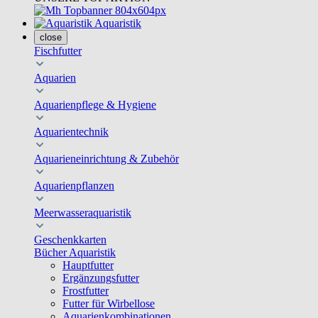
Aquaristik
close
Fischfutter
Aquarien
Aquarienpflege & Hygiene
Aquarientechnik
Aquarieneinrichtung & Zubehör
Aquarienpflanzen
Meerwasseraquaristik
Geschenkkarten
Bücher Aquaristik
Hauptfutter
Ergänzungsfutter
Frostfutter
Futter für Wirbellose
Aquarienkombinationen