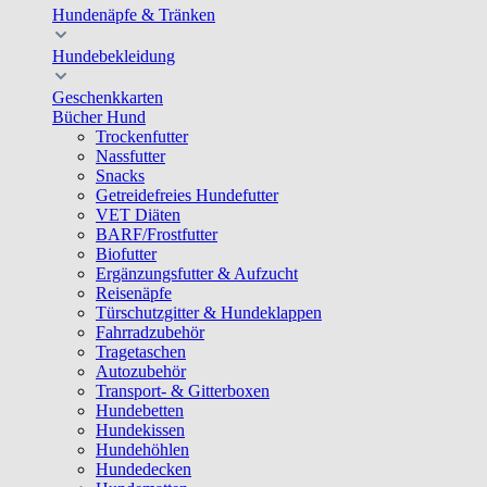
Hundenäpfe & Tränken
Hundebekleidung
Geschenkkarten
Bücher Hund
Trockenfutter
Nassfutter
Snacks
Getreidefreies Hundefutter
VET Diäten
BARF/Frostfutter
Biofutter
Ergänzungsfutter & Aufzucht
Reisenäpfe
Türschutzgitter & Hundeklappen
Fahrradzubehör
Tragetaschen
Autozubehör
Transport- & Gitterboxen
Hundebetten
Hundekissen
Hundehöhlen
Hundedecken