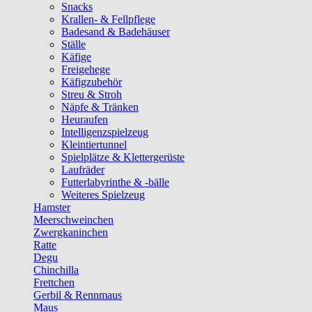
Snacks
Krallen- & Fellpflege
Badesand & Badehäuser
Ställe
Käfige
Freigehege
Käfigzubehör
Streu & Stroh
Näpfe & Tränken
Heuraufen
Intelligenzspielzeug
Kleintiertunnel
Spielplätze & Klettergerüste
Laufräder
Futterlabyrinthe & -bälle
Weiteres Spielzeug
Hamster
Meerschweinchen
Zwergkaninchen
Ratte
Degu
Chinchilla
Frettchen
Gerbil & Rennmaus
Maus