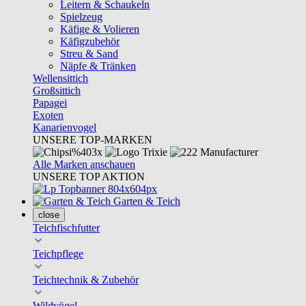
Leitern & Schaukeln
Spielzeug
Käfige & Volieren
Käfigzubehör
Streu & Sand
Näpfe & Tränken
Wellensittich
Großsittich
Papagei
Exoten
Kanarienvogel
UNSERE TOP-MARKEN
Alle Marken anschauen
UNSERE TOP AKTION
Garten & Teich
close
Teichfischfutter
Teichpflege
Teichtechnik & Zubehör
Wildvögel