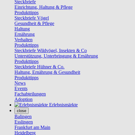
Steckbriefe
Einrichtung, Haltung & Pflege
Produkttipps
Steckbriefe Vögel
Gesundheit & Pflege
Haltung
Ernährung
Verhalten
Produkttipps
Steckbriefe Wildvögel, Insekten & Co
Unterstützung, Unterbringung & Ernährung
Produkttipps
Steckbriefe Hühner & Co.
Haltung, Ernährung & Gesundheit
Produkttipps
News
Events
Fachabteilungen
Adoption
Erlebnismärkte
close
Balingen
Esslingen
Frankfurt am Main
Heidelberg