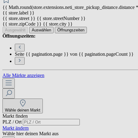
{{ Math.round(store.extensions.neti_store_pickup_distance.distance *
{{ store.label }}
{{ store.street }} {{ store.streetNumber }}
{{ store.zipCode }} {{ store.city }}
Ausgewählt
Auswählen
Öffnungszeiten
Öffnungszeiten:
Seite {{ pagination.page }} von {{ pagination.pageCount }}
Alle Märkte anzeigen
Wähle deinen Markt
Markt finden
PLZ / Ort
Markt ändern
Wähle hier deinen Markt aus