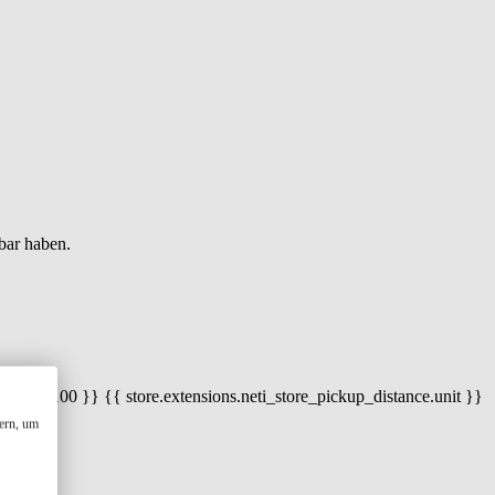
bar haben.
 100) / 100 }} {{ store.extensions.neti_store_pickup_distance.unit }}
ern, um