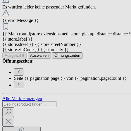
Es wurden leider keine passender Markt gefunden.
{{ errorMessage }}
{{ Math.round(store.extensions.neti_store_pickup_distance.distance *
{{ store.label }}
{{ store.street }} {{ store.streetNumber }}
{{ store.zipCode }} {{ store.city }}
Ausgewählt
Auswählen
Öffnungszeiten
Öffnungszeiten:
Seite {{ pagination.page }} von {{ pagination.pageCount }}
Alle Märkte anzeigen