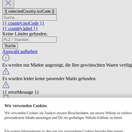
{{ selectedCountry.isoCode }}
{{ country.isoCode }}
{{ country.label }}
Keine Länder gefunden.
Suche
Auswahl aufheben
Es werden nur Märkte angezeigt, die Ihre gewünschten Waren verfüg
Es wurden leider keine passender Markt gefunden.
{{ errorMessage }}
{{ Math.round(store.extensions.neti_store_pickup_distance.distance *
Wir verwenden Cookies
{{ store.label }}
Wir verwenden Cookies zur Analyse unserer Besucherdaten, um unsere Website zu verbess
{{ store.street }} {{ store.streetNumber }}
personalisierte Inhalte anzuzeigen und Dir ein großartiges Website-Erlebnis zu bieten.
{{ store.zipCode }} {{ store.city }}
Ausgewählt
Auswählen
Öffnungszeiten
Für weitere Informationen zu den von uns verwendeten Cookies besuche bitte unsere