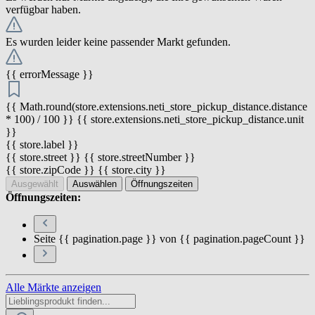
verfügbar haben.
Es wurden leider keine passender Markt gefunden.
{{ errorMessage }}
{{ Math.round(store.extensions.neti_store_pickup_distance.distance
* 100) / 100 }} {{ store.extensions.neti_store_pickup_distance.unit
}}
{{ store.label }}
{{ store.street }} {{ store.streetNumber }}
{{ store.zipCode }} {{ store.city }}
Ausgewählt
Auswählen
Öffnungszeiten
Öffnungszeiten:
Seite {{ pagination.page }} von {{ pagination.pageCount }}
Alle Märkte anzeigen