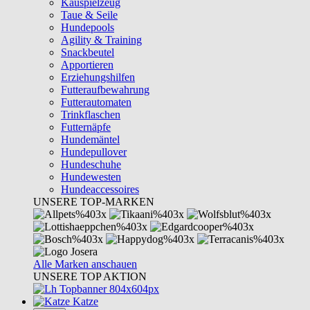
Kauspielzeug
Taue & Seile
Hundepools
Agility & Training
Snackbeutel
Apportieren
Erziehungshilfen
Futteraufbewahrung
Futterautomaten
Trinkflaschen
Futternäpfe
Hundemäntel
Hundepullover
Hundeschuhe
Hundewesten
Hundeaccessoires
UNSERE TOP-MARKEN
Alle Marken anschauen
UNSERE TOP AKTION
Katze