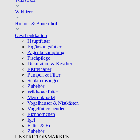
Wildtiere
Hühner & Bauernhof
Geschenkkarten
Hauptfutter
Ergänzungsfutter
Algenbekämpfung
Fischpflege
Dekoration & Kescher
Eisfreihalter
Pumpen & Filter
Schlammsauger
Zubehör
Wildvogelfutter
Meisenknödel
Vogelhäuser & Nistkästen
Vogelfutterspender
Eichhörnchen
Igel
Futter & Heu
Zubehör
UNSERE TOP-MARKEN