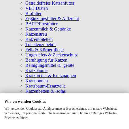
Getreidefreies Katzenfutter
VET Diäten
Biofutter
Ergänzungsfutter & Aufzucht
BARF/Frostfutter
Katzenmilch & Getränke
Katzenstreu
Katzentoiletten
Toilettenzubehör
Fell- & Körperpflege
Ungeziefer- & Zeckenschutz
Beruhigung für Katzen
Reinigungsmittel & -geräte
Kratzbäume
Kratzbretter & Kratzpappen
Kratztonnen
Kratzbaum-Ersatzteile
Katzenbetten & -sofas
Katzenhöhlen
Katzenhäuser
Wir verwenden Cookies
Hängematten & Fensterliegeplätze
Wir verwenden Cookies zur Analyse unserer Besucherdaten, um unsere Website zu
Katzendecken & -matten
verbessern, um personalisierte Inhalte anzuzeigen und Dir ein großartiges Website-
Baldrian- & Catnipspielzeug
Erlebnis zu bieten.
Spielmäuse & Bälle
Katzenangeln