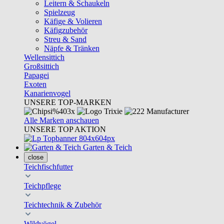
Leitern & Schaukeln
Spielzeug
Käfige & Volieren
Käfigzubehör
Streu & Sand
Näpfe & Tränken
Wellensittich
Großsittich
Papagei
Exoten
Kanarienvogel
UNSERE TOP-MARKEN
Alle Marken anschauen
UNSERE TOP AKTION
Garten & Teich
close
Teichfischfutter
Teichpflege
Teichtechnik & Zubehör
Wildvögel