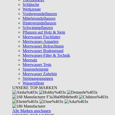
Schläuche
Werkzeuge
Vordergrundpflanzen
Mittelgrundpflanzen
Hintergrundpflanzen
Schwimmpflanzen
Pflanzen auf Holz & Stein
Meerwasser Fischfutter
Meerwasser-Aquarien
Meerwasser Beleuchtung
Meerwasser Bodengrund
Meerwasser-Filter & Technik
Meersalz
Meerwasser Tests
Spurenelemente
Meerwasser Zubehör
Strömungspumpen
Wasserpflege
UNSERE TOP-MARKEN
Alle Marken anschauen