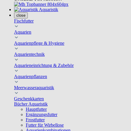
Aquaristik
close
Fischfutter
Aquarien
Aquarienpflege & Hygiene
Aquarientechnik
Aquarieneinrichtung & Zubehör
Aquarienpflanzen
Meerwasseraquaristik
Geschenkkarten
Bücher Aquaristik
Hauptfutter
Ergänzungsfutter
Frostfutter
Futter für Wirbellose
Aquarienkombinationen