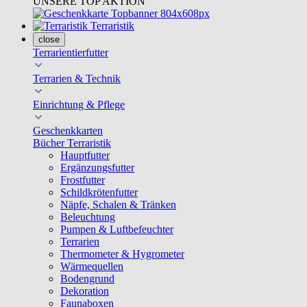
UNSERE TOP AKTION
Terraristik
close
Terrarientierfutter
Terrarien & Technik
Einrichtung & Pflege
Geschenkkarten
Bücher Terraristik
Hauptfutter
Ergänzungsfutter
Frostfutter
Schildkrötenfutter
Näpfe, Schalen & Tränken
Beleuchtung
Pumpen & Luftbefeuchter
Terrarien
Thermometer & Hygrometer
Wärmequellen
Bodengrund
Dekoration
Faunaboxen