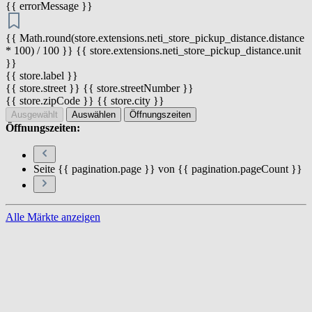
{{ errorMessage }}
{{ Math.round(store.extensions.neti_store_pickup_distance.distance
* 100) / 100 }} {{ store.extensions.neti_store_pickup_distance.unit
}}
{{ store.label }}
{{ store.street }} {{ store.streetNumber }}
{{ store.zipCode }} {{ store.city }}
Ausgewählt
Auswählen
Öffnungszeiten
Öffnungszeiten:
Seite {{ pagination.page }} von {{ pagination.pageCount }}
Alle Märkte anzeigen