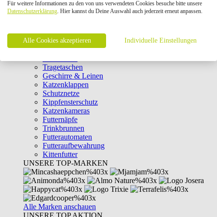
Für weitere Informationen zu den von uns verwendeten Cookies besuche bitte unsere
Intelligenzspielzeug
Datenschutzerklärung
. Hier kannst du Deine Auswahl auch jederzeit erneut anpassen.
Laserpointer & Elektrospielzeug
Katzentunnel
Clicker & Target Sticks für Katzen
Alle Cookies akzeptieren
Weiteres Katzenspielzeug
Individuelle Einstellungen
Transportboxen
Halsbänder
Tragetaschen
Geschirre & Leinen
Katzenklappen
Schutznetze
Kippfensterschutz
Katzenkameras
Futternäpfe
Trinkbrunnen
Futterautomaten
Futteraufbewahrung
Kittenfutter
UNSERE TOP-MARKEN
Alle Marken anschauen
UNSERE TOP AKTION