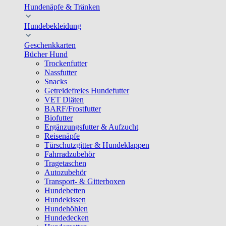
Hundenäpfe & Tränken
Hundebekleidung
Geschenkkarten
Bücher Hund
Trockenfutter
Nassfutter
Snacks
Getreidefreies Hundefutter
VET Diäten
BARF/Frostfutter
Biofutter
Ergänzungsfutter & Aufzucht
Reisenäpfe
Türschutzgitter & Hundeklappen
Fahrradzubehör
Tragetaschen
Autozubehör
Transport- & Gitterboxen
Hundebetten
Hundekissen
Hundehöhlen
Hundedecken