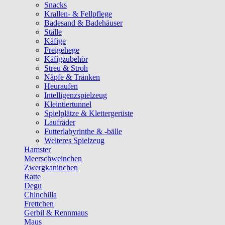
Snacks
Krallen- & Fellpflege
Badesand & Badehäuser
Ställe
Käfige
Freigehege
Käfigzubehör
Streu & Stroh
Näpfe & Tränken
Heuraufen
Intelligenzspielzeug
Kleintiertunnel
Spielplätze & Klettergerüste
Laufräder
Futterlabyrinthe & -bälle
Weiteres Spielzeug
Hamster
Meerschweinchen
Zwergkaninchen
Ratte
Degu
Chinchilla
Frettchen
Gerbil & Rennmaus
Maus