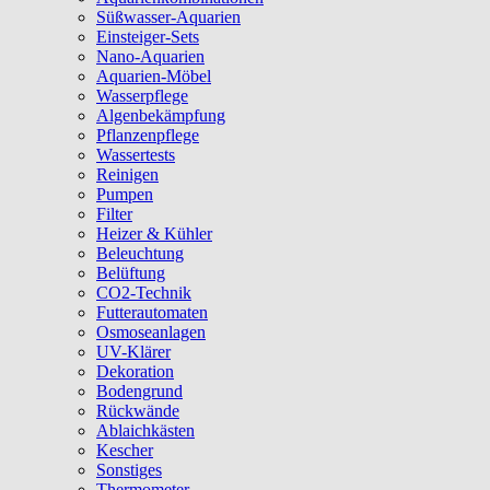
Süßwasser-Aquarien
Einsteiger-Sets
Nano-Aquarien
Aquarien-Möbel
Wasserpflege
Algenbekämpfung
Pflanzenpflege
Wassertests
Reinigen
Pumpen
Filter
Heizer & Kühler
Beleuchtung
Belüftung
CO2-Technik
Futterautomaten
Osmoseanlagen
UV-Klärer
Dekoration
Bodengrund
Rückwände
Ablaichkästen
Kescher
Sonstiges
Thermometer