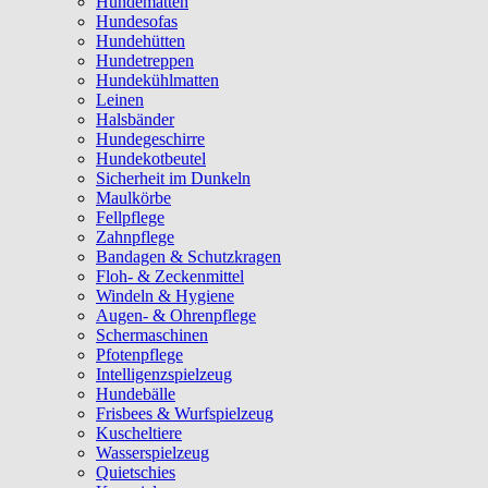
Hundematten
Hundesofas
Hundehütten
Hundetreppen
Hundekühlmatten
Leinen
Halsbänder
Hundegeschirre
Hundekotbeutel
Sicherheit im Dunkeln
Maulkörbe
Fellpflege
Zahnpflege
Bandagen & Schutzkragen
Floh- & Zeckenmittel
Windeln & Hygiene
Augen- & Ohrenpflege
Schermaschinen
Pfotenpflege
Intelligenzspielzeug
Hundebälle
Frisbees & Wurfspielzeug
Kuscheltiere
Wasserspielzeug
Quietschies