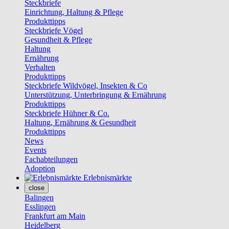
Steckbriefe
Einrichtung, Haltung & Pflege
Produkttipps
Steckbriefe Vögel
Gesundheit & Pflege
Haltung
Ernährung
Verhalten
Produkttipps
Steckbriefe Wildvögel, Insekten & Co
Unterstützung, Unterbringung & Ernährung
Produkttipps
Steckbriefe Hühner & Co.
Haltung, Ernährung & Gesundheit
Produkttipps
News
Events
Fachabteilungen
Adoption
Erlebnismärkte
close
Balingen
Esslingen
Frankfurt am Main
Heidelberg