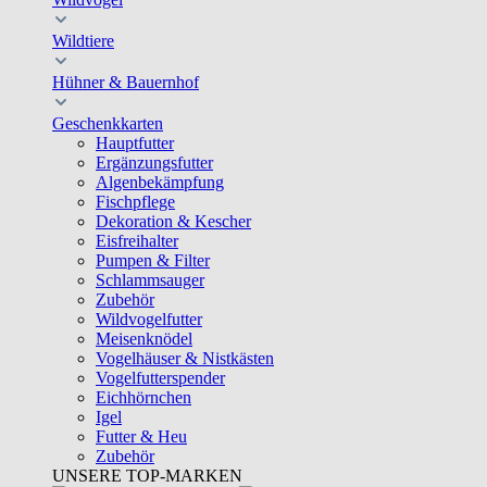
Wildtiere
Hühner & Bauernhof
Geschenkkarten
Hauptfutter
Ergänzungsfutter
Algenbekämpfung
Fischpflege
Dekoration & Kescher
Eisfreihalter
Pumpen & Filter
Schlammsauger
Zubehör
Wildvogelfutter
Meisenknödel
Vogelhäuser & Nistkästen
Vogelfutterspender
Eichhörnchen
Igel
Futter & Heu
Zubehör
UNSERE TOP-MARKEN