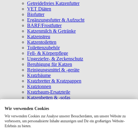
Getreidefreies Katzenfutter
VET Diäten
Biofutter
Ergänzungsfutter & Aufzucht
BARF/Frostfutter
Katzenmilch & Getränke
Katzenstreu
Katzentoiletten
Toilettenzubehör
Fell- & Körperpflege
Ungeziefer- & Zeckenschutz
Beruhigung für Katzen
Reinigungsmittel & -geräte
Kratzbäume
Kratzbretter & Kratzpappen
Kratztonnen
Kratzbaum-Ersatzteile
Katzenbetten & -sofas
Katzenhöhlen
Katzenhäuser
Wir verwenden Cookies
Hängematten & Fensterliegeplätze
Wir verwenden Cookies zur Analyse unserer Besucherdaten, um unsere Website zu
Katzendecken & -matten
verbessern, um personalisierte Inhalte anzuzeigen und Dir ein großartiges Website-
Baldrian- & Catnipspielzeug
Erlebnis zu bieten.
Spielmäuse & Bälle
Katzenangeln