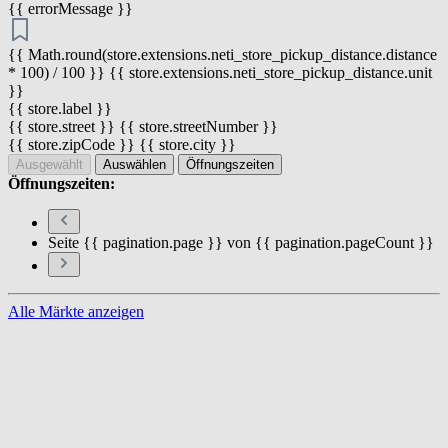
{{ errorMessage }}
{{ Math.round(store.extensions.neti_store_pickup_distance.distance
* 100) / 100 }} {{ store.extensions.neti_store_pickup_distance.unit
}}
{{ store.label }}
{{ store.street }} {{ store.streetNumber }}
{{ store.zipCode }} {{ store.city }}
Ausgewählt
Auswählen
Öffnungszeiten
Öffnungszeiten:
Seite {{ pagination.page }} von {{ pagination.pageCount }}
Alle Märkte anzeigen