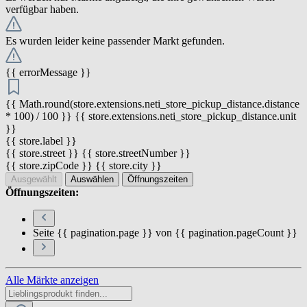
verfügbar haben.
Es wurden leider keine passender Markt gefunden.
{{ errorMessage }}
{{ Math.round(store.extensions.neti_store_pickup_distance.distance
* 100) / 100 }} {{ store.extensions.neti_store_pickup_distance.unit
}}
{{ store.label }}
{{ store.street }} {{ store.streetNumber }}
{{ store.zipCode }} {{ store.city }}
Ausgewählt
Auswählen
Öffnungszeiten
Öffnungszeiten:
Seite {{ pagination.page }} von {{ pagination.pageCount }}
Alle Märkte anzeigen