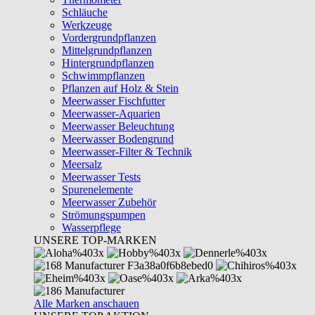
Schläuche
Werkzeuge
Vordergrundpflanzen
Mittelgrundpflanzen
Hintergrundpflanzen
Schwimmpflanzen
Pflanzen auf Holz & Stein
Meerwasser Fischfutter
Meerwasser-Aquarien
Meerwasser Beleuchtung
Meerwasser Bodengrund
Meerwasser-Filter & Technik
Meersalz
Meerwasser Tests
Spurenelemente
Meerwasser Zubehör
Strömungspumpen
Wasserpflege
UNSERE TOP-MARKEN
Alle Marken anschauen