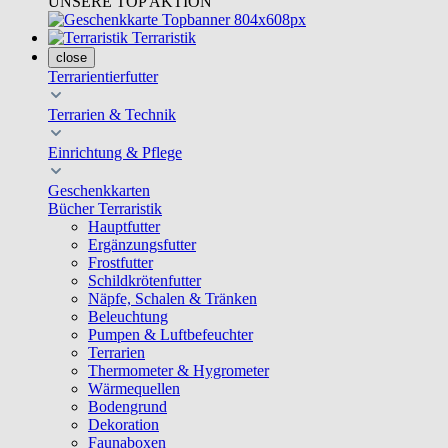
UNSERE TOP AKTION
Terraristik
close
Terrarientierfutter
Terrarien & Technik
Einrichtung & Pflege
Geschenkkarten
Bücher Terraristik
Hauptfutter
Ergänzungsfutter
Frostfutter
Schildkrötenfutter
Näpfe, Schalen & Tränken
Beleuchtung
Pumpen & Luftbefeuchter
Terrarien
Thermometer & Hygrometer
Wärmequellen
Bodengrund
Dekoration
Faunaboxen