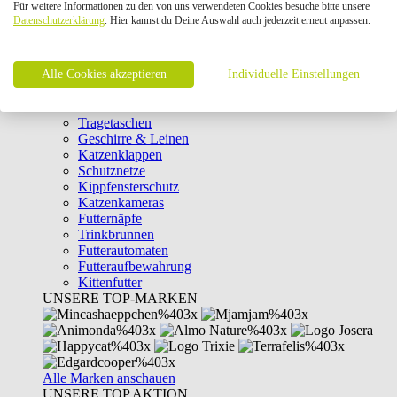
Für weitere Informationen zu den von uns verwendeten Cookies besuche bitte unsere
Intelligenzspielzeug
Datenschutzerklärung
. Hier kannst du Deine Auswahl auch jederzeit erneut anpassen.
Laserpointer & Elektrospielzeug
Katzentunnel
Clicker & Target Sticks für Katzen
Alle Cookies akzeptieren
Weiteres Katzenspielzeug
Individuelle Einstellungen
Transportboxen
Halsbänder
Tragetaschen
Geschirre & Leinen
Katzenklappen
Schutznetze
Kippfensterschutz
Katzenkameras
Futternäpfe
Trinkbrunnen
Futterautomaten
Futteraufbewahrung
Kittenfutter
UNSERE TOP-MARKEN
Alle Marken anschauen
UNSERE TOP AKTION