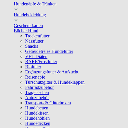
Hundenäpfe & Tränken
Hundebekleidung
Geschenkkarten
Bücher Hund
Trockenfutter
Nassfutter
Snacks
Getreidefreies Hundefutter
VET Diäten
BARF/Frostfutter
Biofutter
Ergänzungsfutter & Aufzucht
Reisenäpfe
Türschutzgitter & Hundeklappen
Fahrradzubehör
Tragetaschen
Autozubehör
Transport- & Gitterboxen
Hundebetten
Hundekissen
Hundehöhlen
Hundedecken