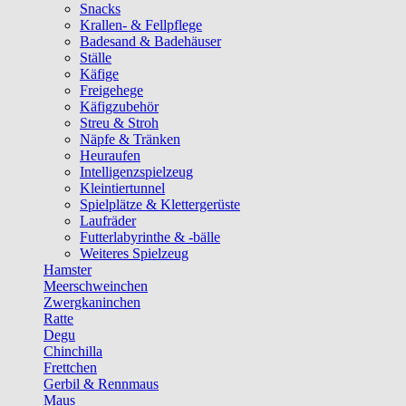
Snacks
Krallen- & Fellpflege
Badesand & Badehäuser
Ställe
Käfige
Freigehege
Käfigzubehör
Streu & Stroh
Näpfe & Tränken
Heuraufen
Intelligenzspielzeug
Kleintiertunnel
Spielplätze & Klettergerüste
Laufräder
Futterlabyrinthe & -bälle
Weiteres Spielzeug
Hamster
Meerschweinchen
Zwergkaninchen
Ratte
Degu
Chinchilla
Frettchen
Gerbil & Rennmaus
Maus