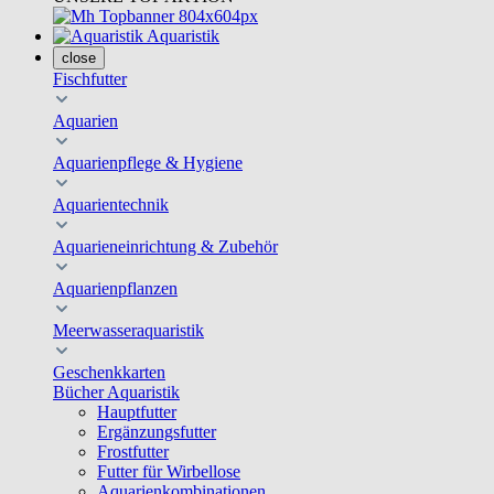
Aquaristik
close
Fischfutter
Aquarien
Aquarienpflege & Hygiene
Aquarientechnik
Aquarieneinrichtung & Zubehör
Aquarienpflanzen
Meerwasseraquaristik
Geschenkkarten
Bücher Aquaristik
Hauptfutter
Ergänzungsfutter
Frostfutter
Futter für Wirbellose
Aquarienkombinationen