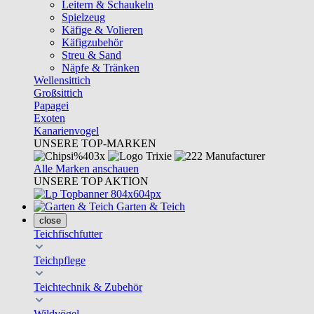
Leitern & Schaukeln
Spielzeug
Käfige & Volieren
Käfigzubehör
Streu & Sand
Näpfe & Tränken
Wellensittich
Großsittich
Papagei
Exoten
Kanarienvogel
UNSERE TOP-MARKEN
Alle Marken anschauen
UNSERE TOP AKTION
Garten & Teich
close
Teichfischfutter
Teichpflege
Teichtechnik & Zubehör
Wildvögel