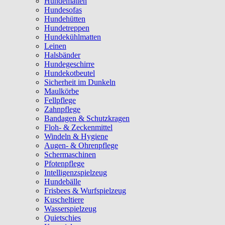
Hundematten
Hundesofas
Hundehütten
Hundetreppen
Hundekühlmatten
Leinen
Halsbänder
Hundegeschirre
Hundekotbeutel
Sicherheit im Dunkeln
Maulkörbe
Fellpflege
Zahnpflege
Bandagen & Schutzkragen
Floh- & Zeckenmittel
Windeln & Hygiene
Augen- & Ohrenpflege
Schermaschinen
Pfotenpflege
Intelligenzspielzeug
Hundebälle
Frisbees & Wurfspielzeug
Kuscheltiere
Wasserspielzeug
Quietschies