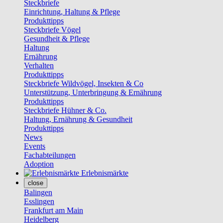
Steckbriefe
Einrichtung, Haltung & Pflege
Produkttipps
Steckbriefe Vögel
Gesundheit & Pflege
Haltung
Ernährung
Verhalten
Produkttipps
Steckbriefe Wildvögel, Insekten & Co
Unterstützung, Unterbringung & Ernährung
Produkttipps
Steckbriefe Hühner & Co.
Haltung, Ernährung & Gesundheit
Produkttipps
News
Events
Fachabteilungen
Adoption
Erlebnismärkte
close
Balingen
Esslingen
Frankfurt am Main
Heidelberg