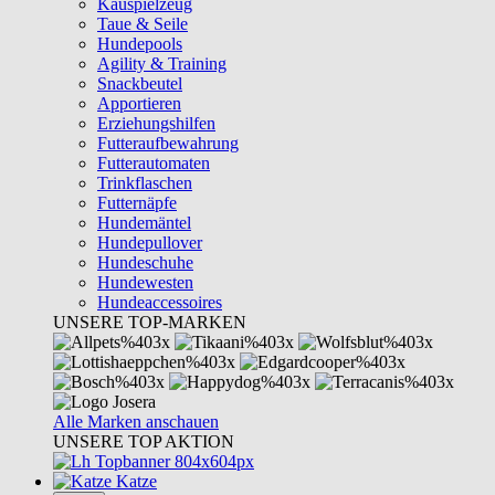
Kauspielzeug
Taue & Seile
Hundepools
Agility & Training
Snackbeutel
Apportieren
Erziehungshilfen
Futteraufbewahrung
Futterautomaten
Trinkflaschen
Futternäpfe
Hundemäntel
Hundepullover
Hundeschuhe
Hundewesten
Hundeaccessoires
UNSERE TOP-MARKEN
Alle Marken anschauen
UNSERE TOP AKTION
Katze