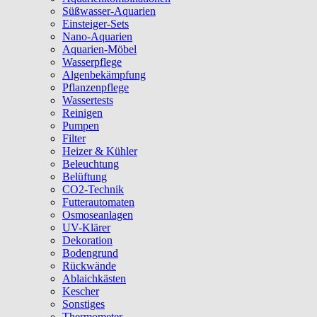
Süßwasser-Aquarien
Einsteiger-Sets
Nano-Aquarien
Aquarien-Möbel
Wasserpflege
Algenbekämpfung
Pflanzenpflege
Wassertests
Reinigen
Pumpen
Filter
Heizer & Kühler
Beleuchtung
Belüftung
CO2-Technik
Futterautomaten
Osmoseanlagen
UV-Klärer
Dekoration
Bodengrund
Rückwände
Ablaichkästen
Kescher
Sonstiges
Thermometer