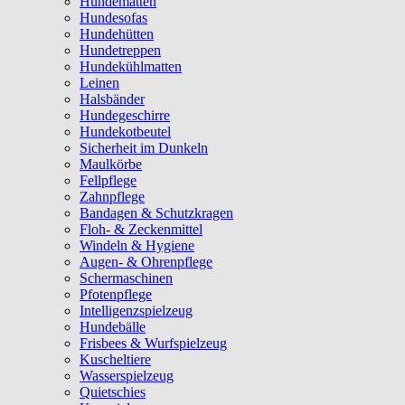
Hundematten
Hundesofas
Hundehütten
Hundetreppen
Hundekühlmatten
Leinen
Halsbänder
Hundegeschirre
Hundekotbeutel
Sicherheit im Dunkeln
Maulkörbe
Fellpflege
Zahnpflege
Bandagen & Schutzkragen
Floh- & Zeckenmittel
Windeln & Hygiene
Augen- & Ohrenpflege
Schermaschinen
Pfotenpflege
Intelligenzspielzeug
Hundebälle
Frisbees & Wurfspielzeug
Kuscheltiere
Wasserspielzeug
Quietschies