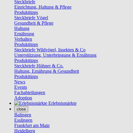
Steckbriefe
Einrichtung, Haltung & Pflege
Produkttipps
Steckbriefe Vögel
Gesundheit & Pflege
Haltung
Ernährung
Verhalten
Produkttipps
Steckbriefe Wildvögel, Insekten & Co
Unterstützung, Unterbringung & Ernährung
Produkttipps
Steckbriefe Hühner & Co.
Haltung, Ernährung & Gesundheit
Produkttipps
News
Events
Fachabteilungen
Adoption
Erlebnismärkte
close
Balingen
Esslingen
Frankfurt am Main
Heidelberg