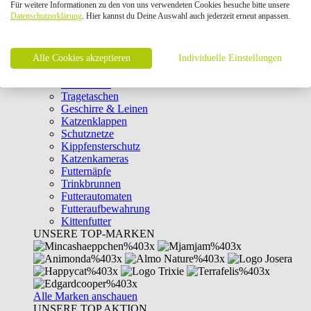
Für weitere Informationen zu den von uns verwendeten Cookies besuche bitte unsere
Intelligenzspielzeug
Datenschutzerklärung
. Hier kannst du Deine Auswahl auch jederzeit erneut anpassen.
Laserpointer & Elektrospielzeug
Katzentunnel
Clicker & Target Sticks für Katzen
Alle Cookies akzeptieren
Weiteres Katzenspielzeug
Individuelle Einstellungen
Transportboxen
Halsbänder
Tragetaschen
Geschirre & Leinen
Katzenklappen
Schutznetze
Kippfensterschutz
Katzenkameras
Futternäpfe
Trinkbrunnen
Futterautomaten
Futteraufbewahrung
Kittenfutter
UNSERE TOP-MARKEN
Alle Marken anschauen
UNSERE TOP AKTION