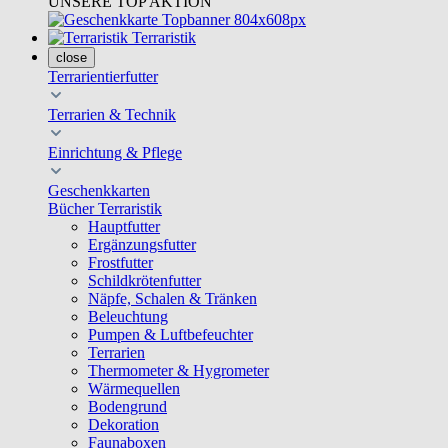
UNSERE TOP AKTION
Terraristik
close
Terrarientierfutter
Terrarien & Technik
Einrichtung & Pflege
Geschenkkarten
Bücher Terraristik
Hauptfutter
Ergänzungsfutter
Frostfutter
Schildkrötenfutter
Näpfe, Schalen & Tränken
Beleuchtung
Pumpen & Luftbefeuchter
Terrarien
Thermometer & Hygrometer
Wärmequellen
Bodengrund
Dekoration
Faunaboxen