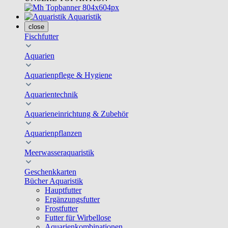
Aquaristik
close
Fischfutter
Aquarien
Aquarienpflege & Hygiene
Aquarientechnik
Aquarieneinrichtung & Zubehör
Aquarienpflanzen
Meerwasseraquaristik
Geschenkkarten
Bücher Aquaristik
Hauptfutter
Ergänzungsfutter
Frostfutter
Futter für Wirbellose
Aquarienkombinationen