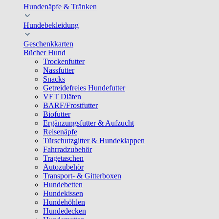
Hundenäpfe & Tränken
Hundebekleidung
Geschenkkarten
Bücher Hund
Trockenfutter
Nassfutter
Snacks
Getreidefreies Hundefutter
VET Diäten
BARF/Frostfutter
Biofutter
Ergänzungsfutter & Aufzucht
Reisenäpfe
Türschutzgitter & Hundeklappen
Fahrradzubehör
Tragetaschen
Autozubehör
Transport- & Gitterboxen
Hundebetten
Hundekissen
Hundehöhlen
Hundedecken