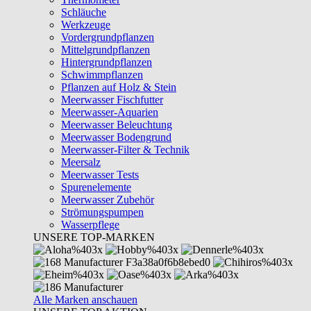
Schläuche
Werkzeuge
Vordergrundpflanzen
Mittelgrundpflanzen
Hintergrundpflanzen
Schwimmpflanzen
Pflanzen auf Holz & Stein
Meerwasser Fischfutter
Meerwasser-Aquarien
Meerwasser Beleuchtung
Meerwasser Bodengrund
Meerwasser-Filter & Technik
Meersalz
Meerwasser Tests
Spurenelemente
Meerwasser Zubehör
Strömungspumpen
Wasserpflege
UNSERE TOP-MARKEN
Alle Marken anschauen