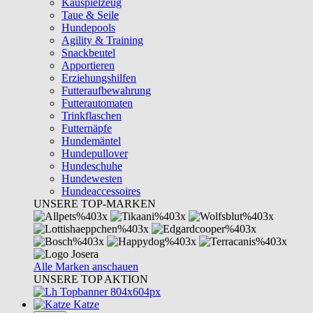
Kauspielzeug
Taue & Seile
Hundepools
Agility & Training
Snackbeutel
Apportieren
Erziehungshilfen
Futteraufbewahrung
Futterautomaten
Trinkflaschen
Futternäpfe
Hundemäntel
Hundepullover
Hundeschuhe
Hundewesten
Hundeaccessoires
UNSERE TOP-MARKEN
Alle Marken anschauen
UNSERE TOP AKTION
Katze