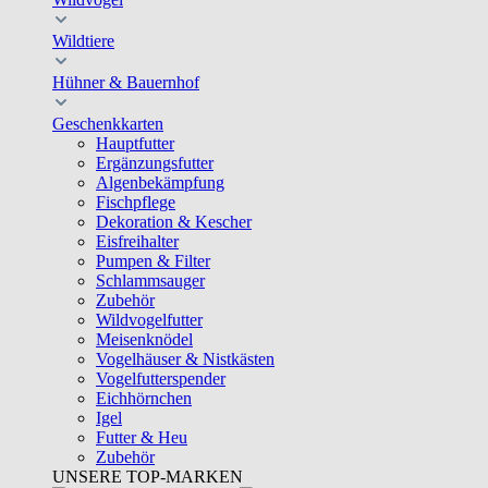
Wildtiere
Hühner & Bauernhof
Geschenkkarten
Hauptfutter
Ergänzungsfutter
Algenbekämpfung
Fischpflege
Dekoration & Kescher
Eisfreihalter
Pumpen & Filter
Schlammsauger
Zubehör
Wildvogelfutter
Meisenknödel
Vogelhäuser & Nistkästen
Vogelfutterspender
Eichhörnchen
Igel
Futter & Heu
Zubehör
UNSERE TOP-MARKEN