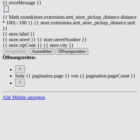
{{ errorMessage }}
{{ Math.round(store.extensions.neti_store_pickup_distance.distance
* 100) / 100 }} {{ store.extensions.neti_store_pickup_distance.unit
}}
{{ store.label }}
{{ store.street }} {{ store.streetNumber }}
{{ store.zipCode }} {{ store.city }}
Ausgewählt
Auswählen
Öffnungszeiten
Öffnungszeiten:
Seite {{ pagination.page }} von {{ pagination.pageCount }}
Alle Märkte anzeigen