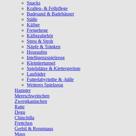
Snacks
Krallen- & Fellpflege
Badesand & Badehäuser
Ställe
Käfige
Freigehege
Käfigzubehör
Streu & Stroh
Näpfe & Tränken
Heuraufen
Intelligenzspielzeug
Kleintiertunnel
Spielplätze & Klettergerüste
Laufräder
Futterlabyrinthe & -bälle
Weiteres Spielzeug
Hamster
Meerschweinchen
Zwergkaninchen
Ratte
Degu
Chinchilla
Frettchen
Gerbil & Rennmaus
Maus