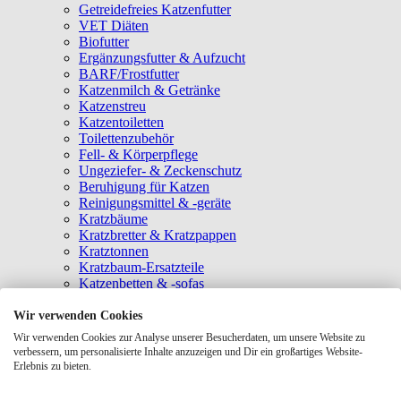
Getreidefreies Katzenfutter
VET Diäten
Biofutter
Ergänzungsfutter & Aufzucht
BARF/Frostfutter
Katzenmilch & Getränke
Katzenstreu
Katzentoiletten
Toilettenzubehör
Fell- & Körperpflege
Ungeziefer- & Zeckenschutz
Beruhigung für Katzen
Reinigungsmittel & -geräte
Kratzbäume
Kratzbretter & Kratzpappen
Kratztonnen
Kratzbaum-Ersatzteile
Katzenbetten & -sofas
Katzenhöhlen
Katzenhäuser
Wir verwenden Cookies
Hängematten & Fensterliegeplätze
Wir verwenden Cookies zur Analyse unserer Besucherdaten, um unsere Website zu
Katzendecken & -matten
verbessern, um personalisierte Inhalte anzuzeigen und Dir ein großartiges Website-
Baldrian- & Catnipspielzeug
Erlebnis zu bieten.
Spielmäuse & Bälle
Katzenangeln