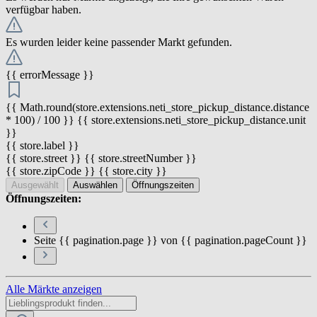
verfügbar haben.
Es wurden leider keine passender Markt gefunden.
{{ errorMessage }}
{{ Math.round(store.extensions.neti_store_pickup_distance.distance
* 100) / 100 }} {{ store.extensions.neti_store_pickup_distance.unit
}}
{{ store.label }}
{{ store.street }} {{ store.streetNumber }}
{{ store.zipCode }} {{ store.city }}
Ausgewählt
Auswählen
Öffnungszeiten
Öffnungszeiten:
Seite {{ pagination.page }} von {{ pagination.pageCount }}
Alle Märkte anzeigen