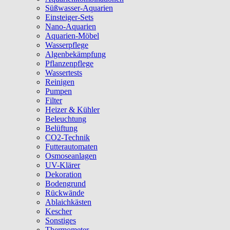
Süßwasser-Aquarien
Einsteiger-Sets
Nano-Aquarien
Aquarien-Möbel
Wasserpflege
Algenbekämpfung
Pflanzenpflege
Wassertests
Reinigen
Pumpen
Filter
Heizer & Kühler
Beleuchtung
Belüftung
CO2-Technik
Futterautomaten
Osmoseanlagen
UV-Klärer
Dekoration
Bodengrund
Rückwände
Ablaichkästen
Kescher
Sonstiges
Thermometer