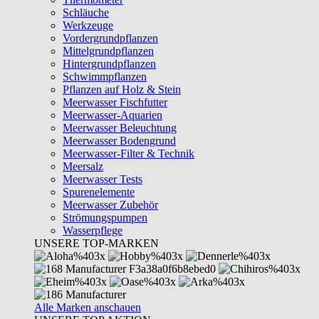
Schläuche
Werkzeuge
Vordergrundpflanzen
Mittelgrundpflanzen
Hintergrundpflanzen
Schwimmpflanzen
Pflanzen auf Holz & Stein
Meerwasser Fischfutter
Meerwasser-Aquarien
Meerwasser Beleuchtung
Meerwasser Bodengrund
Meerwasser-Filter & Technik
Meersalz
Meerwasser Tests
Spurenelemente
Meerwasser Zubehör
Strömungspumpen
Wasserpflege
UNSERE TOP-MARKEN
Alle Marken anschauen