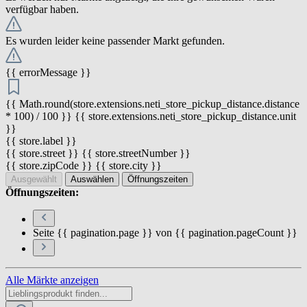
verfügbar haben.
Es wurden leider keine passender Markt gefunden.
{{ errorMessage }}
{{ Math.round(store.extensions.neti_store_pickup_distance.distance
* 100) / 100 }} {{ store.extensions.neti_store_pickup_distance.unit
}}
{{ store.label }}
{{ store.street }} {{ store.streetNumber }}
{{ store.zipCode }} {{ store.city }}
Ausgewählt
Auswählen
Öffnungszeiten
Öffnungszeiten:
Seite {{ pagination.page }} von {{ pagination.pageCount }}
Alle Märkte anzeigen