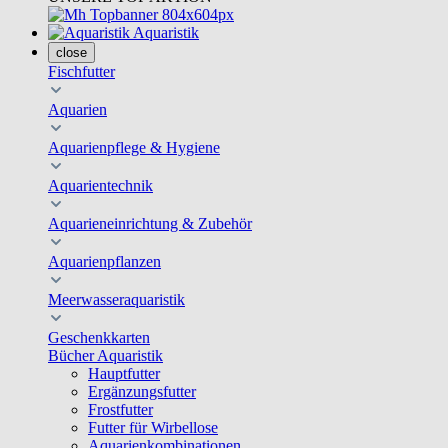
Aquaristik
close
Fischfutter
Aquarien
Aquarienpflege & Hygiene
Aquarientechnik
Aquarieneinrichtung & Zubehör
Aquarienpflanzen
Meerwasseraquaristik
Geschenkkarten
Bücher Aquaristik
Hauptfutter
Ergänzungsfutter
Frostfutter
Futter für Wirbellose
Aquarienkombinationen