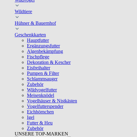
Wildtiere
Hühner & Bauernhof
Geschenkkarten
Hauptfutter
Ergänzungsfutter
Algenbekämpfung
Fischpflege
Dekoration & Kescher
Eisfreihalter
Pumpen & Filter
Schlammsauger
Zubehör
Wildvogelfutter
Meisenknödel
Vogelhäuser & Nistkästen
Vogelfutterspender
Eichhörnchen
Igel
Futter & Heu
Zubehör
UNSERE TOP-MARKEN