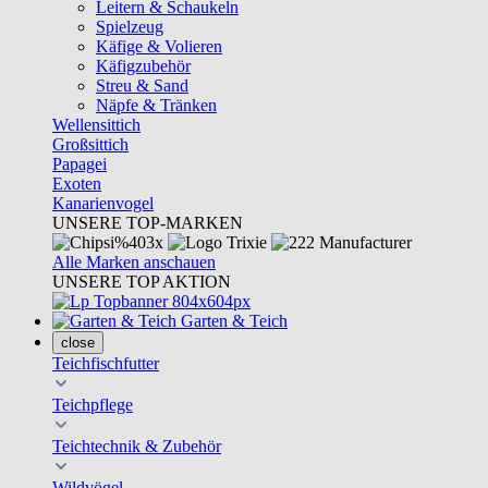
Leitern & Schaukeln
Spielzeug
Käfige & Volieren
Käfigzubehör
Streu & Sand
Näpfe & Tränken
Wellensittich
Großsittich
Papagei
Exoten
Kanarienvogel
UNSERE TOP-MARKEN
Alle Marken anschauen
UNSERE TOP AKTION
Garten & Teich
close
Teichfischfutter
Teichpflege
Teichtechnik & Zubehör
Wildvögel