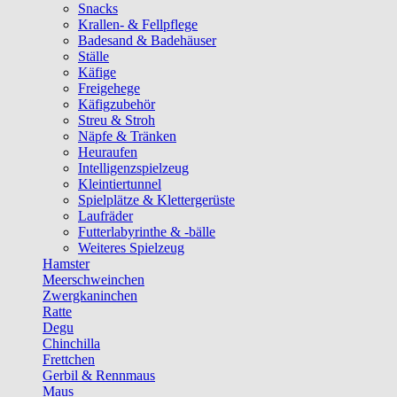
Snacks
Krallen- & Fellpflege
Badesand & Badehäuser
Ställe
Käfige
Freigehege
Käfigzubehör
Streu & Stroh
Näpfe & Tränken
Heuraufen
Intelligenzspielzeug
Kleintiertunnel
Spielplätze & Klettergerüste
Laufräder
Futterlabyrinthe & -bälle
Weiteres Spielzeug
Hamster
Meerschweinchen
Zwergkaninchen
Ratte
Degu
Chinchilla
Frettchen
Gerbil & Rennmaus
Maus