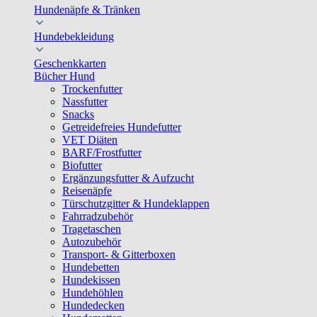
Hundenäpfe & Tränken
Hundebekleidung
Geschenkkarten
Bücher Hund
Trockenfutter
Nassfutter
Snacks
Getreidefreies Hundefutter
VET Diäten
BARF/Frostfutter
Biofutter
Ergänzungsfutter & Aufzucht
Reisenäpfe
Türschutzgitter & Hundeklappen
Fahrradzubehör
Tragetaschen
Autozubehör
Transport- & Gitterboxen
Hundebetten
Hundekissen
Hundehöhlen
Hundedecken