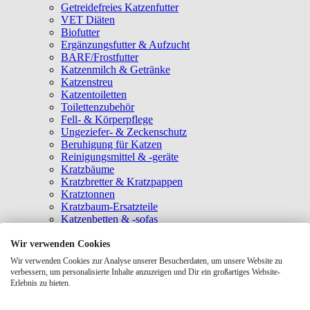
Getreidefreies Katzenfutter
VET Diäten
Biofutter
Ergänzungsfutter & Aufzucht
BARF/Frostfutter
Katzenmilch & Getränke
Katzenstreu
Katzentoiletten
Toilettenzubehör
Fell- & Körperpflege
Ungeziefer- & Zeckenschutz
Beruhigung für Katzen
Reinigungsmittel & -geräte
Kratzbäume
Kratzbretter & Kratzpappen
Kratztonnen
Kratzbaum-Ersatzteile
Katzenbetten & -sofas
Katzenhöhlen
Katzenhäuser
Wir verwenden Cookies
Hängematten & Fensterliegeplätze
Wir verwenden Cookies zur Analyse unserer Besucherdaten, um unsere Website zu
Katzendecken & -matten
verbessern, um personalisierte Inhalte anzuzeigen und Dir ein großartiges Website-
Baldrian- & Catnipspielzeug
Erlebnis zu bieten.
Spielmäuse & Bälle
Katzenangeln