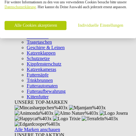
Für weitere Informationen zu den von uns verwendeten Cookies besuche bitte unsere
Intelligenzspielzeug
Datenschutzerklärung
. Hier kannst du Deine Auswahl auch jederzeit erneut anpassen.
Laserpointer & Elektrospielzeug
Katzentunnel
Clicker & Target Sticks für Katzen
Alle Cookies akzeptieren
Weiteres Katzenspielzeug
Individuelle Einstellungen
Transportboxen
Halsbänder
Tragetaschen
Geschirre & Leinen
Katzenklappen
Schutznetze
Kippfensterschutz
Katzenkameras
Futternäpfe
Trinkbrunnen
Futterautomaten
Futteraufbewahrung
Kittenfutter
UNSERE TOP-MARKEN
Alle Marken anschauen
UNSERE TOP AKTION