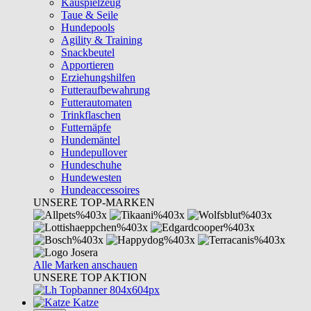
Kauspielzeug
Taue & Seile
Hundepools
Agility & Training
Snackbeutel
Apportieren
Erziehungshilfen
Futteraufbewahrung
Futterautomaten
Trinkflaschen
Futternäpfe
Hundemäntel
Hundepullover
Hundeschuhe
Hundewesten
Hundeaccessoires
UNSERE TOP-MARKEN
Alle Marken anschauen
UNSERE TOP AKTION
Katze