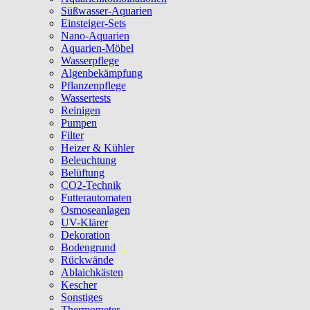
Süßwasser-Aquarien
Einsteiger-Sets
Nano-Aquarien
Aquarien-Möbel
Wasserpflege
Algenbekämpfung
Pflanzenpflege
Wassertests
Reinigen
Pumpen
Filter
Heizer & Kühler
Beleuchtung
Belüftung
CO2-Technik
Futterautomaten
Osmoseanlagen
UV-Klärer
Dekoration
Bodengrund
Rückwände
Ablaichkästen
Kescher
Sonstiges
Thermometer