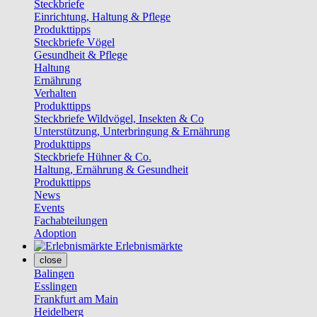
Steckbriefe
Einrichtung, Haltung & Pflege
Produkttipps
Steckbriefe Vögel
Gesundheit & Pflege
Haltung
Ernährung
Verhalten
Produkttipps
Steckbriefe Wildvögel, Insekten & Co
Unterstützung, Unterbringung & Ernährung
Produkttipps
Steckbriefe Hühner & Co.
Haltung, Ernährung & Gesundheit
Produkttipps
News
Events
Fachabteilungen
Adoption
Erlebnismärkte
close
Balingen
Esslingen
Frankfurt am Main
Heidelberg