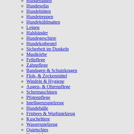
Hundematten
Hundesofas
Hundehütten
Hundetreppen
Hundekühlmatten
Leinen
Halsbänder
Hundegeschirre
Hundekotbeutel
Sicherheit im Dunkeln
Maulkörbe
Fellpflege
Zahnpflege
Bandagen & Schutzkragen
Floh- & Zeckenmittel
Windeln & Hygiene
Augen- & Ohrenpflege
Schermaschinen
Pfotenpflege
Intelligenzspielzeug
Hundebälle
Frisbees & Wurfspielzeug
Kuscheltiere
Wasserspielzeug
Quietschies