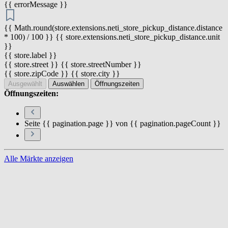
{{ errorMessage }}
{{ Math.round(store.extensions.neti_store_pickup_distance.distance
* 100) / 100 }} {{ store.extensions.neti_store_pickup_distance.unit
}}
{{ store.label }}
{{ store.street }} {{ store.streetNumber }}
{{ store.zipCode }} {{ store.city }}
Ausgewählt
Auswählen
Öffnungszeiten
Öffnungszeiten:
Seite {{ pagination.page }} von {{ pagination.pageCount }}
Alle Märkte anzeigen