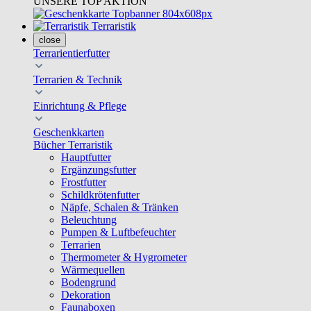
UNSERE TOP AKTION
Terraristik
close
Terrarientierfutter
Terrarien & Technik
Einrichtung & Pflege
Geschenkkarten
Bücher Terraristik
Hauptfutter
Ergänzungsfutter
Frostfutter
Schildkrötenfutter
Näpfe, Schalen & Tränken
Beleuchtung
Pumpen & Luftbefeuchter
Terrarien
Thermometer & Hygrometer
Wärmequellen
Bodengrund
Dekoration
Faunaboxen