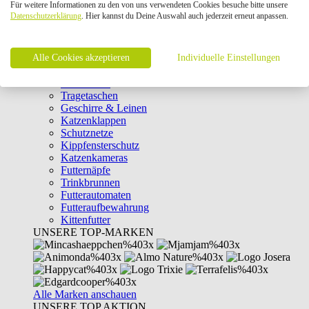
Für weitere Informationen zu den von uns verwendeten Cookies besuche bitte unsere
Intelligenzspielzeug
Datenschutzerklärung
. Hier kannst du Deine Auswahl auch jederzeit erneut anpassen.
Laserpointer & Elektrospielzeug
Katzentunnel
Clicker & Target Sticks für Katzen
Alle Cookies akzeptieren
Weiteres Katzenspielzeug
Individuelle Einstellungen
Transportboxen
Halsbänder
Tragetaschen
Geschirre & Leinen
Katzenklappen
Schutznetze
Kippfensterschutz
Katzenkameras
Futternäpfe
Trinkbrunnen
Futterautomaten
Futteraufbewahrung
Kittenfutter
UNSERE TOP-MARKEN
Alle Marken anschauen
UNSERE TOP AKTION