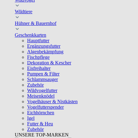
Wildtiere
Hühner & Bauernhof
Geschenkkarten
Hauptfutter
Ergänzungsfutter
Algenbekämpfung
Fischpflege
Dekoration & Kescher
Eisfreihalter
Pumpen & Filter
Schlammsauger
Zubehör
Wildvogelfutter
Meisenknödel
Vogelhäuser & Nistkästen
Vogelfutterspender
Eichhörnchen
Igel
Futter & Heu
Zubehör
UNSERE TOP-MARKEN