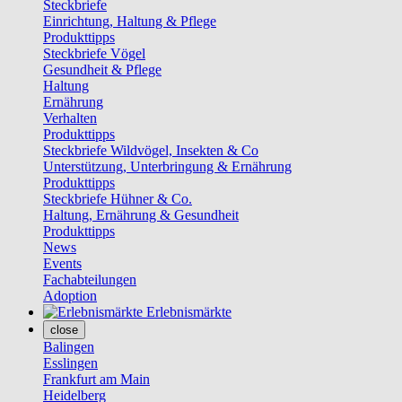
Steckbriefe
Einrichtung, Haltung & Pflege
Produkttipps
Steckbriefe Vögel
Gesundheit & Pflege
Haltung
Ernährung
Verhalten
Produkttipps
Steckbriefe Wildvögel, Insekten & Co
Unterstützung, Unterbringung & Ernährung
Produkttipps
Steckbriefe Hühner & Co.
Haltung, Ernährung & Gesundheit
Produkttipps
News
Events
Fachabteilungen
Adoption
Erlebnismärkte
close
Balingen
Esslingen
Frankfurt am Main
Heidelberg