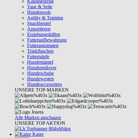
Kauspielzeug
Taue & Seile
Hundepools
Agility & Training
Snackbeutel
Apportieren
Erziehungshilfen
Futteraufbewahrung
Futterautomaten
Trinkflaschen
Futternäpfe
Hundemäntel
Hundepullover
Hundeschuhe
Hundewesten
Hundeaccessoires
UNSERE TOP-MARKEN
Alle Marken anschauen
UNSERE TOP AKTION
Katze