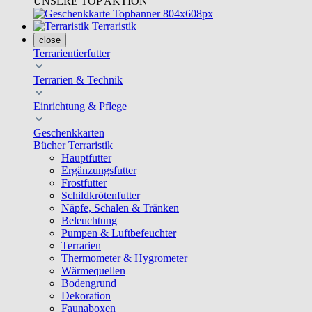
UNSERE TOP AKTION
Terraristik
close
Terrarientierfutter
Terrarien & Technik
Einrichtung & Pflege
Geschenkkarten
Bücher Terraristik
Hauptfutter
Ergänzungsfutter
Frostfutter
Schildkrötenfutter
Näpfe, Schalen & Tränken
Beleuchtung
Pumpen & Luftbefeuchter
Terrarien
Thermometer & Hygrometer
Wärmequellen
Bodengrund
Dekoration
Faunaboxen