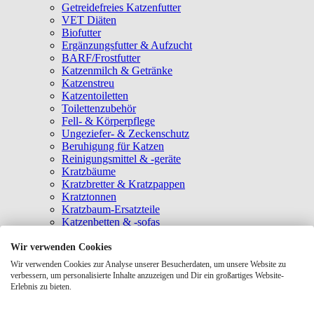
Getreidefreies Katzenfutter
VET Diäten
Biofutter
Ergänzungsfutter & Aufzucht
BARF/Frostfutter
Katzenmilch & Getränke
Katzenstreu
Katzentoiletten
Toilettenzubehör
Fell- & Körperpflege
Ungeziefer- & Zeckenschutz
Beruhigung für Katzen
Reinigungsmittel & -geräte
Kratzbäume
Kratzbretter & Kratzpappen
Kratztonnen
Kratzbaum-Ersatzteile
Katzenbetten & -sofas
Katzenhöhlen
Katzenhäuser
Wir verwenden Cookies
Hängematten & Fensterliegeplätze
Wir verwenden Cookies zur Analyse unserer Besucherdaten, um unsere Website zu
Katzendecken & -matten
verbessern, um personalisierte Inhalte anzuzeigen und Dir ein großartiges Website-
Baldrian- & Catnipspielzeug
Erlebnis zu bieten.
Spielmäuse & Bälle
Katzenangeln