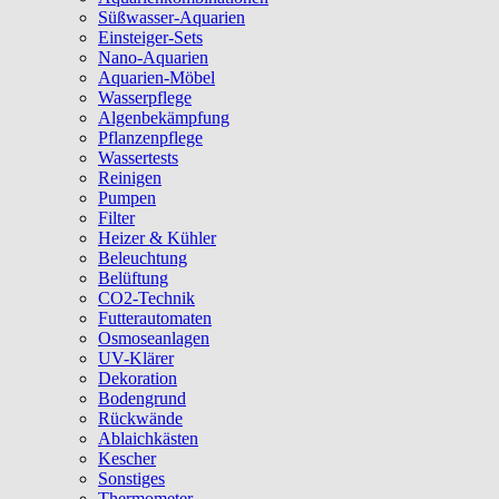
Süßwasser-Aquarien
Einsteiger-Sets
Nano-Aquarien
Aquarien-Möbel
Wasserpflege
Algenbekämpfung
Pflanzenpflege
Wassertests
Reinigen
Pumpen
Filter
Heizer & Kühler
Beleuchtung
Belüftung
CO2-Technik
Futterautomaten
Osmoseanlagen
UV-Klärer
Dekoration
Bodengrund
Rückwände
Ablaichkästen
Kescher
Sonstiges
Thermometer