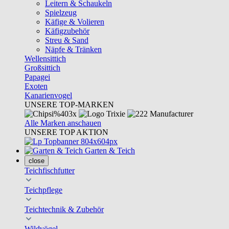
Leitern & Schaukeln
Spielzeug
Käfige & Volieren
Käfigzubehör
Streu & Sand
Näpfe & Tränken
Wellensittich
Großsittich
Papagei
Exoten
Kanarienvogel
UNSERE TOP-MARKEN
Alle Marken anschauen
UNSERE TOP AKTION
Garten & Teich
close
Teichfischfutter
Teichpflege
Teichtechnik & Zubehör
Wildvögel