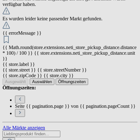
verfügbar haben.
Es wurden leider keine passender Markt gefunden.
{{ errorMessage }}
{{ Math.round(store.extensions.neti_store_pickup_distance.distance
* 100) / 100 }} {{ store.extensions.neti_store_pickup_distance.unit
}}
{{ store.label }}
{{ store.street }} {{ store.streetNumber }}
{{ store.zipCode }} {{ store.city }}
Ausgewählt
Auswählen
Öffnungszeiten
Öffnungszeiten:
Seite {{ pagination.page }} von {{ pagination.pageCount }}
Alle Märkte anzeigen