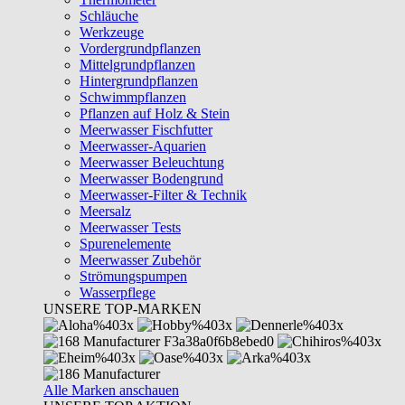
Schläuche
Werkzeuge
Vordergrundpflanzen
Mittelgrundpflanzen
Hintergrundpflanzen
Schwimmpflanzen
Pflanzen auf Holz & Stein
Meerwasser Fischfutter
Meerwasser-Aquarien
Meerwasser Beleuchtung
Meerwasser Bodengrund
Meerwasser-Filter & Technik
Meersalz
Meerwasser Tests
Spurenelemente
Meerwasser Zubehör
Strömungspumpen
Wasserpflege
UNSERE TOP-MARKEN
Alle Marken anschauen