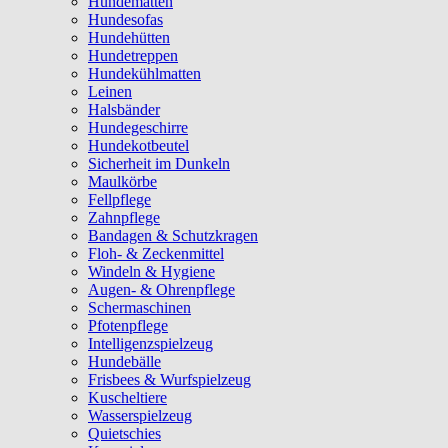
Hundematten
Hundesofas
Hundehütten
Hundetreppen
Hundekühlmatten
Leinen
Halsbänder
Hundegeschirre
Hundekotbeutel
Sicherheit im Dunkeln
Maulkörbe
Fellpflege
Zahnpflege
Bandagen & Schutzkragen
Floh- & Zeckenmittel
Windeln & Hygiene
Augen- & Ohrenpflege
Schermaschinen
Pfotenpflege
Intelligenzspielzeug
Hundebälle
Frisbees & Wurfspielzeug
Kuscheltiere
Wasserspielzeug
Quietschies