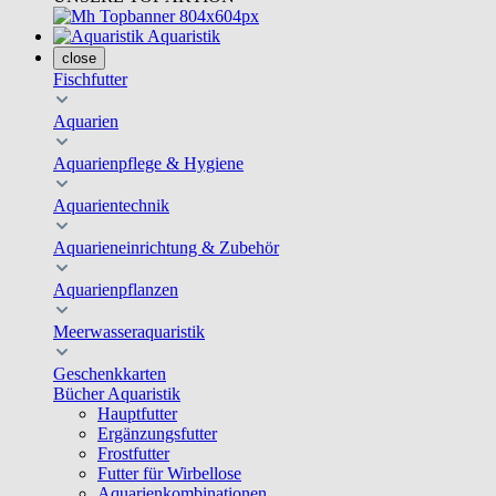
Aquaristik
close
Fischfutter
Aquarien
Aquarienpflege & Hygiene
Aquarientechnik
Aquarieneinrichtung & Zubehör
Aquarienpflanzen
Meerwasseraquaristik
Geschenkkarten
Bücher Aquaristik
Hauptfutter
Ergänzungsfutter
Frostfutter
Futter für Wirbellose
Aquarienkombinationen