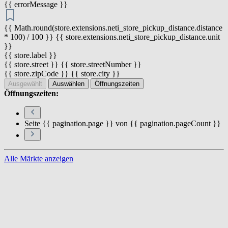
{{ errorMessage }}
{{ Math.round(store.extensions.neti_store_pickup_distance.distance
* 100) / 100 }} {{ store.extensions.neti_store_pickup_distance.unit
}}
{{ store.label }}
{{ store.street }} {{ store.streetNumber }}
{{ store.zipCode }} {{ store.city }}
Ausgewählt
Auswählen
Öffnungszeiten
Öffnungszeiten:
Seite {{ pagination.page }} von {{ pagination.pageCount }}
Alle Märkte anzeigen