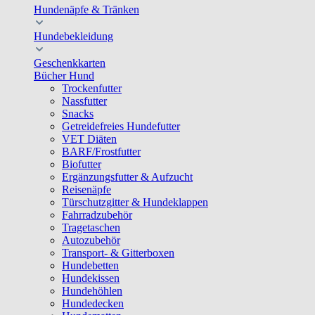
Hundenäpfe & Tränken
Hundebekleidung
Geschenkkarten
Bücher Hund
Trockenfutter
Nassfutter
Snacks
Getreidefreies Hundefutter
VET Diäten
BARF/Frostfutter
Biofutter
Ergänzungsfutter & Aufzucht
Reisenäpfe
Türschutzgitter & Hundeklappen
Fahrradzubehör
Tragetaschen
Autozubehör
Transport- & Gitterboxen
Hundebetten
Hundekissen
Hundehöhlen
Hundedecken