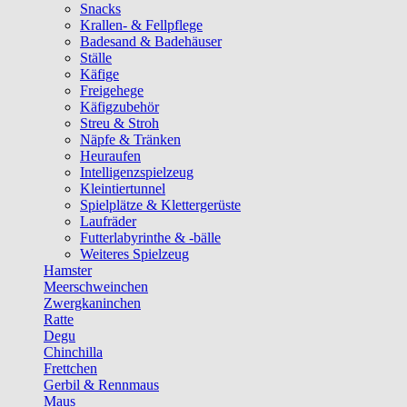
Snacks
Krallen- & Fellpflege
Badesand & Badehäuser
Ställe
Käfige
Freigehege
Käfigzubehör
Streu & Stroh
Näpfe & Tränken
Heuraufen
Intelligenzspielzeug
Kleintiertunnel
Spielplätze & Klettergerüste
Laufräder
Futterlabyrinthe & -bälle
Weiteres Spielzeug
Hamster
Meerschweinchen
Zwergkaninchen
Ratte
Degu
Chinchilla
Frettchen
Gerbil & Rennmaus
Maus