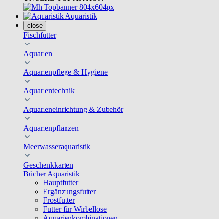
Aquaristik
close
Fischfutter
Aquarien
Aquarienpflege & Hygiene
Aquarientechnik
Aquarieneinrichtung & Zubehör
Aquarienpflanzen
Meerwasseraquaristik
Geschenkkarten
Bücher Aquaristik
Hauptfutter
Ergänzungsfutter
Frostfutter
Futter für Wirbellose
Aquarienkombinationen