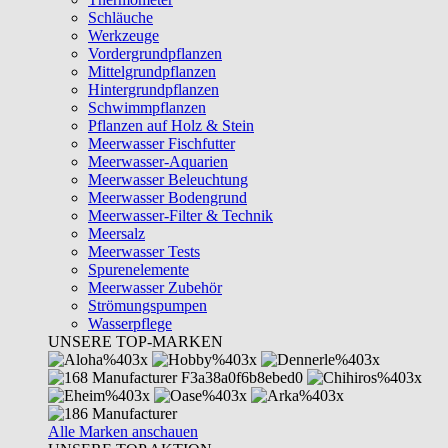
Schläuche
Werkzeuge
Vordergrundpflanzen
Mittelgrundpflanzen
Hintergrundpflanzen
Schwimmpflanzen
Pflanzen auf Holz & Stein
Meerwasser Fischfutter
Meerwasser-Aquarien
Meerwasser Beleuchtung
Meerwasser Bodengrund
Meerwasser-Filter & Technik
Meersalz
Meerwasser Tests
Spurenelemente
Meerwasser Zubehör
Strömungspumpen
Wasserpflege
UNSERE TOP-MARKEN
Alle Marken anschauen