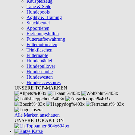
Kauspielzeug
Taue & Seile
Hundepools
Agility & Training
Snackbeutel
Apportieren
Erziehungshilfen
Futteraufbewahrung
Futterautomaten
Trinkflaschen
Futternäpfe
Hundemäntel
Hundepullover
Hundeschuhe
Hundewesten
Hundeaccessoires
UNSERE TOP-MARKEN
Alle Marken anschauen
UNSERE TOP AKTION
Katze