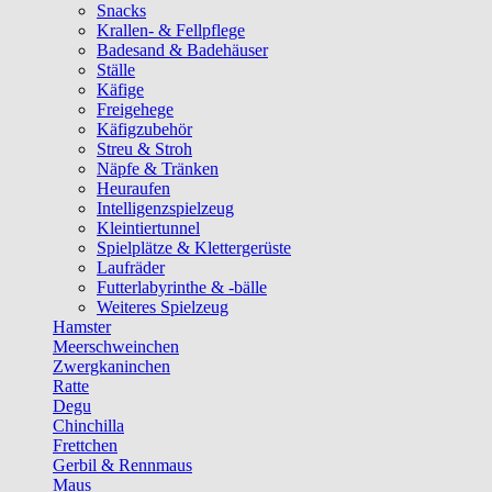
Snacks
Krallen- & Fellpflege
Badesand & Badehäuser
Ställe
Käfige
Freigehege
Käfigzubehör
Streu & Stroh
Näpfe & Tränken
Heuraufen
Intelligenzspielzeug
Kleintiertunnel
Spielplätze & Klettergerüste
Laufräder
Futterlabyrinthe & -bälle
Weiteres Spielzeug
Hamster
Meerschweinchen
Zwergkaninchen
Ratte
Degu
Chinchilla
Frettchen
Gerbil & Rennmaus
Maus