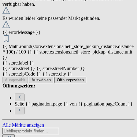
verfügbar haben.
Es wurden leider keine passender Markt gefunden.
{{ errorMessage }}
{{ Math.round(store.extensions.neti_store_pickup_distance.distance
* 100) / 100 }} {{ store.extensions.neti_store_pickup_distance.unit
}}
{{ store.label }}
{{ store.street }} {{ store.streetNumber }}
{{ store.zipCode }} {{ store.city }}
Ausgewählt
Auswählen
Öffnungszeiten
Öffnungszeiten:
Seite {{ pagination.page }} von {{ pagination.pageCount }}
Alle Märkte anzeigen