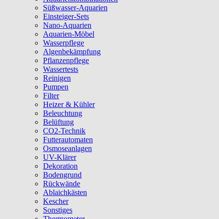
Süßwasser-Aquarien
Einsteiger-Sets
Nano-Aquarien
Aquarien-Möbel
Wasserpflege
Algenbekämpfung
Pflanzenpflege
Wassertests
Reinigen
Pumpen
Filter
Heizer & Kühler
Beleuchtung
Belüftung
CO2-Technik
Futterautomaten
Osmoseanlagen
UV-Klärer
Dekoration
Bodengrund
Rückwände
Ablaichkästen
Kescher
Sonstiges
Thermometer