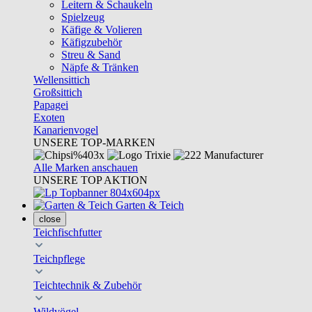
Leitern & Schaukeln
Spielzeug
Käfige & Volieren
Käfigzubehör
Streu & Sand
Näpfe & Tränken
Wellensittich
Großsittich
Papagei
Exoten
Kanarienvogel
UNSERE TOP-MARKEN
Alle Marken anschauen
UNSERE TOP AKTION
Garten & Teich
close
Teichfischfutter
Teichpflege
Teichtechnik & Zubehör
Wildvögel