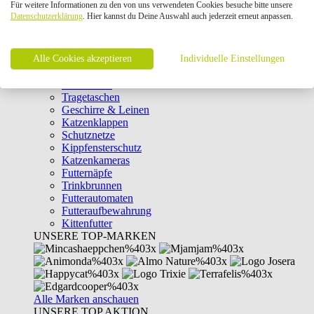
Für weitere Informationen zu den von uns verwendeten Cookies besuche bitte unsere
Intelligenzspielzeug
Datenschutzerklärung
. Hier kannst du Deine Auswahl auch jederzeit erneut anpassen.
Laserpointer & Elektrospielzeug
Katzentunnel
Clicker & Target Sticks für Katzen
Alle Cookies akzeptieren
Weiteres Katzenspielzeug
Individuelle Einstellungen
Transportboxen
Halsbänder
Tragetaschen
Geschirre & Leinen
Katzenklappen
Schutznetze
Kippfensterschutz
Katzenkameras
Futternäpfe
Trinkbrunnen
Futterautomaten
Futteraufbewahrung
Kittenfutter
UNSERE TOP-MARKEN
Alle Marken anschauen
UNSERE TOP AKTION