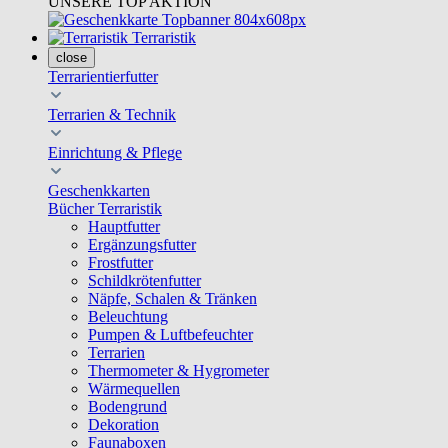
UNSERE TOP AKTION
Terraristik
close
Terrarientierfutter
Terrarien & Technik
Einrichtung & Pflege
Geschenkkarten
Bücher Terraristik
Hauptfutter
Ergänzungsfutter
Frostfutter
Schildkrötenfutter
Näpfe, Schalen & Tränken
Beleuchtung
Pumpen & Luftbefeuchter
Terrarien
Thermometer & Hygrometer
Wärmequellen
Bodengrund
Dekoration
Faunaboxen