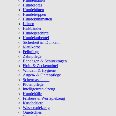
Hundematten
Hundesofas
Hundehütten
Hundetreppen
Hundekühlmatten
Leinen
Halsbänder
Hundegeschirre
Hundekotbeutel
Sicherheit im Dunkeln
Maulkörbe
Fellpflege
Zahnpflege
Bandagen & Schutzkragen
Floh- & Zeckenmittel
Windeln & Hygiene
Augen- & Ohrenpflege
Schermaschinen
Pfotenpflege
Intelligenzspielzeug
Hundebälle
Frisbees & Wurfspielzeug
Kuscheltiere
Wasserspielzeug
Quietschies