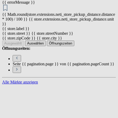
{{ errorMessage }}
{{ Math.round(store.extensions.neti_store_pickup_distance.distance
* 100) / 100 }} {{ store.extensions.neti_store_pickup_distance.unit
}}
{{ store.label }}
{{ store.street }} {{ store.streetNumber }}
{{ store.zipCode }} {{ store.city }}
Ausgewählt
Auswählen
Öffnungszeiten
Öffnungszeiten:
Seite {{ pagination.page }} von {{ pagination.pageCount }}
Alle Märkte anzeigen