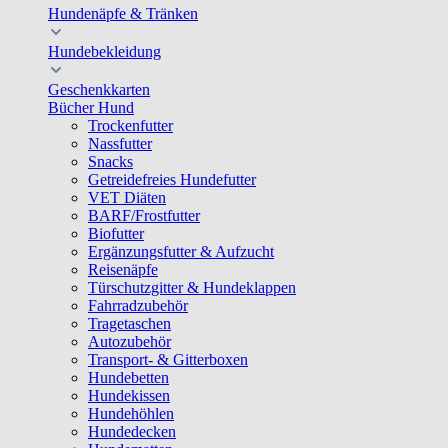
Hundenäpfe & Tränken
Hundebekleidung
Geschenkkarten
Bücher Hund
Trockenfutter
Nassfutter
Snacks
Getreidefreies Hundefutter
VET Diäten
BARF/Frostfutter
Biofutter
Ergänzungsfutter & Aufzucht
Reisenäpfe
Türschutzgitter & Hundeklappen
Fahrradzubehör
Tragetaschen
Autozubehör
Transport- & Gitterboxen
Hundebetten
Hundekissen
Hundehöhlen
Hundedecken