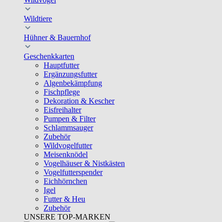
Wildtiere
Hühner & Bauernhof
Geschenkkarten
Hauptfutter
Ergänzungsfutter
Algenbekämpfung
Fischpflege
Dekoration & Kescher
Eisfreihalter
Pumpen & Filter
Schlammsauger
Zubehör
Wildvogelfutter
Meisenknödel
Vogelhäuser & Nistkästen
Vogelfutterspender
Eichhörnchen
Igel
Futter & Heu
Zubehör
UNSERE TOP-MARKEN