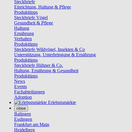
Steckbriefe
Einrichtung, Haltung & Pflege
Produkttipps
Steckbriefe Vögel
Gesundheit & Pflege
Haltung
Ernährung
Verhalten
Produkttipps
Steckbriefe Wildvögel, Insekten & Co
Unterstützung, Unterbringung & Ernährung
Produkttipps
Steckbriefe Hühner & Co.
Haltung, Ernährung & Gesundheit
Produkttipps
News
Events
Fachabteilungen
Adoption
Erlebnismärkte
close
Balingen
Esslingen
Frankfurt am Main
Heidelberg