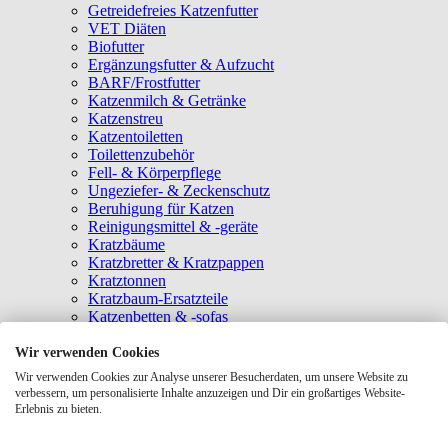
Getreidefreies Katzenfutter
VET Diäten
Biofutter
Ergänzungsfutter & Aufzucht
BARF/Frostfutter
Katzenmilch & Getränke
Katzenstreu
Katzentoiletten
Toilettenzubehör
Fell- & Körperpflege
Ungeziefer- & Zeckenschutz
Beruhigung für Katzen
Reinigungsmittel & -geräte
Kratzbäume
Kratzbretter & Kratzpappen
Kratztonnen
Kratzbaum-Ersatzteile
Katzenbetten & -sofas
Katzenhöhlen
Katzenhäuser
Wir verwenden Cookies
Hängematten & Fensterliegeplätze
Wir verwenden Cookies zur Analyse unserer Besucherdaten, um unsere Website zu
Katzendecken & -matten
verbessern, um personalisierte Inhalte anzuzeigen und Dir ein großartiges Website-
Baldrian- & Catnipspielzeug
Erlebnis zu bieten.
Spielmäuse & Bälle
Katzenangeln