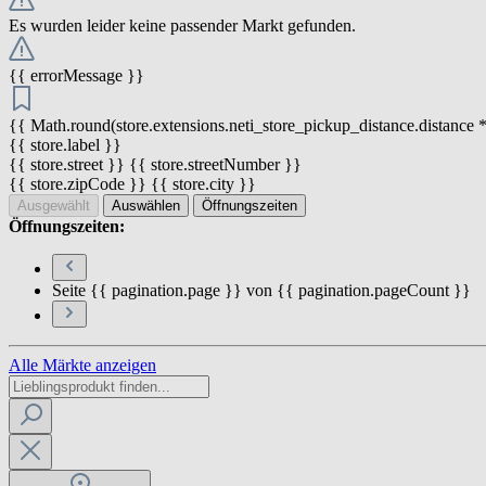
Es wurden leider keine passender Markt gefunden.
{{ errorMessage }}
{{ Math.round(store.extensions.neti_store_pickup_distance.distance *
{{ store.label }}
{{ store.street }} {{ store.streetNumber }}
{{ store.zipCode }} {{ store.city }}
Ausgewählt
Auswählen
Öffnungszeiten
Öffnungszeiten:
Seite {{ pagination.page }} von {{ pagination.pageCount }}
Alle Märkte anzeigen