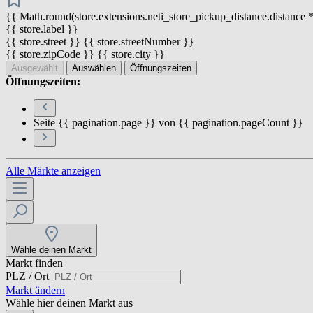
{{ Math.round(store.extensions.neti_store_pickup_distance.distance *
{{ store.label }}
{{ store.street }} {{ store.streetNumber }}
{{ store.zipCode }} {{ store.city }}
Ausgewählt
Auswählen
Öffnungszeiten
Öffnungszeiten:
Seite {{ pagination.page }} von {{ pagination.pageCount }}
Alle Märkte anzeigen
Wähle deinen Markt
Markt finden
PLZ / Ort
Markt ändern
Wähle hier deinen Markt aus