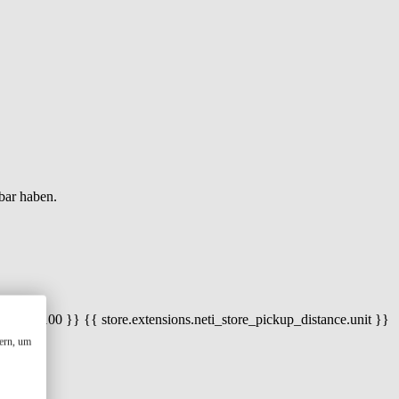
bar haben.
 100) / 100 }} {{ store.extensions.neti_store_pickup_distance.unit }}
ern, um