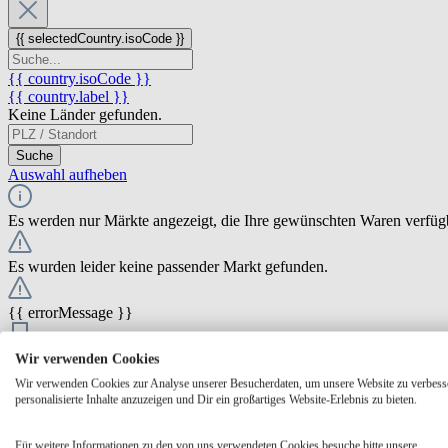
{{ selectedCountry.isoCode }}
{{ country.isoCode }}
{{ country.label }}
Keine Länder gefunden.
Suche
Auswahl aufheben
Es werden nur Märkte angezeigt, die Ihre gewünschten Waren verfüg
Es wurden leider keine passender Markt gefunden.
{{ errorMessage }}
{{ Math.round(store.extensions.neti_store_pickup_distance.distance *
Wir verwenden Cookies
{{ store.label }}
Wir verwenden Cookies zur Analyse unserer Besucherdaten, um unsere Website zu verbess
{{ store.street }} {{ store.streetNumber }}
personalisierte Inhalte anzuzeigen und Dir ein großartiges Website-Erlebnis zu bieten.
{{ store.zipCode }} {{ store.city }}
Ausgewählt
Auswählen
Öffnungszeiten
Für weitere Informationen zu den von uns verwendeten Cookies besuche bitte unsere