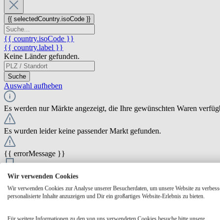
{{ selectedCountry.isoCode }}
{{ country.isoCode }}
{{ country.label }}
Keine Länder gefunden.
Suche
Auswahl aufheben
Es werden nur Märkte angezeigt, die Ihre gewünschten Waren verfüg
Es wurden leider keine passender Markt gefunden.
{{ errorMessage }}
{{ Math.round(store.extensions.neti_store_pickup_distance.distance *
Wir verwenden Cookies
{{ store.label }}
Wir verwenden Cookies zur Analyse unserer Besucherdaten, um unsere Website zu verbess
{{ store.street }} {{ store.streetNumber }}
personalisierte Inhalte anzuzeigen und Dir ein großartiges Website-Erlebnis zu bieten.
{{ store.zipCode }} {{ store.city }}
Ausgewählt
Auswählen
Öffnungszeiten
Für weitere Informationen zu den von uns verwendeten Cookies besuche bitte unsere