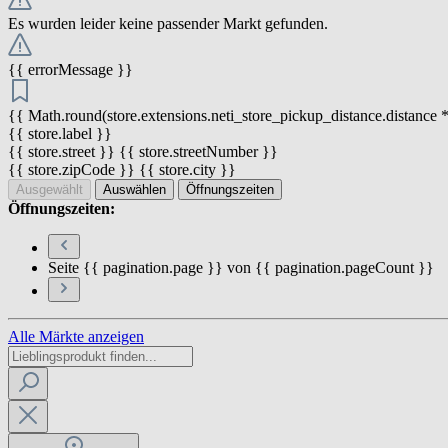
Es wurden leider keine passender Markt gefunden.
{{ errorMessage }}
{{ Math.round(store.extensions.neti_store_pickup_distance.distance *
{{ store.label }}
{{ store.street }} {{ store.streetNumber }}
{{ store.zipCode }} {{ store.city }}
Ausgewählt
Auswählen
Öffnungszeiten
Öffnungszeiten:
Seite {{ pagination.page }} von {{ pagination.pageCount }}
Alle Märkte anzeigen