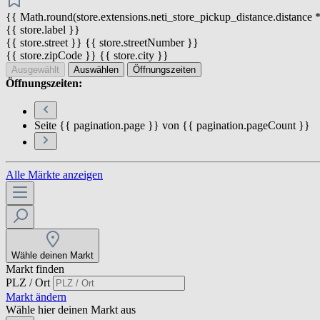
{{ Math.round(store.extensions.neti_store_pickup_distance.distance *
{{ store.label }}
{{ store.street }} {{ store.streetNumber }}
{{ store.zipCode }} {{ store.city }}
Ausgewählt
Auswählen
Öffnungszeiten
Öffnungszeiten:
Seite {{ pagination.page }} von {{ pagination.pageCount }}
Alle Märkte anzeigen
Wähle deinen Markt
Markt finden
PLZ / Ort
Markt ändern
Wähle hier deinen Markt aus