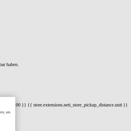
bar haben.
 100) / 100 }} {{ store.extensions.neti_store_pickup_distance.unit }}
ern, um