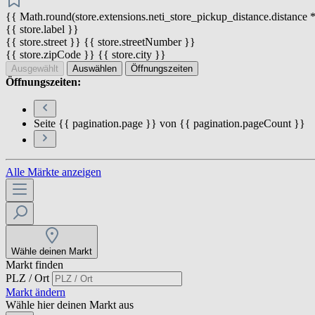
{{ Math.round(store.extensions.neti_store_pickup_distance.distance *
{{ store.label }}
{{ store.street }} {{ store.streetNumber }}
{{ store.zipCode }} {{ store.city }}
Ausgewählt
Auswählen
Öffnungszeiten
Öffnungszeiten:
Seite {{ pagination.page }} von {{ pagination.pageCount }}
Alle Märkte anzeigen
Wähle deinen Markt
Markt finden
PLZ / Ort
Markt ändern
Wähle hier deinen Markt aus