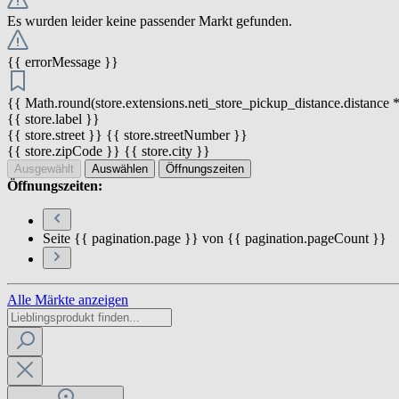
Es wurden leider keine passender Markt gefunden.
{{ errorMessage }}
{{ Math.round(store.extensions.neti_store_pickup_distance.distance *
{{ store.label }}
{{ store.street }} {{ store.streetNumber }}
{{ store.zipCode }} {{ store.city }}
Ausgewählt
Auswählen
Öffnungszeiten
Öffnungszeiten:
Seite {{ pagination.page }} von {{ pagination.pageCount }}
Alle Märkte anzeigen