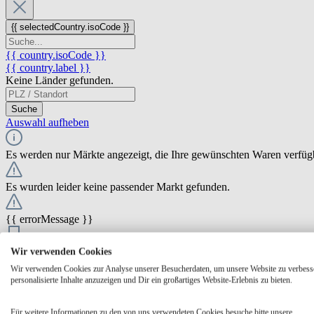
{{ selectedCountry.isoCode }}
{{ country.isoCode }}
{{ country.label }}
Keine Länder gefunden.
Suche
Auswahl aufheben
Es werden nur Märkte angezeigt, die Ihre gewünschten Waren verfüg
Es wurden leider keine passender Markt gefunden.
{{ errorMessage }}
{{ Math.round(store.extensions.neti_store_pickup_distance.distance *
Wir verwenden Cookies
{{ store.label }}
Wir verwenden Cookies zur Analyse unserer Besucherdaten, um unsere Website zu verbess
{{ store.street }} {{ store.streetNumber }}
personalisierte Inhalte anzuzeigen und Dir ein großartiges Website-Erlebnis zu bieten.
{{ store.zipCode }} {{ store.city }}
Ausgewählt
Auswählen
Öffnungszeiten
Für weitere Informationen zu den von uns verwendeten Cookies besuche bitte unsere