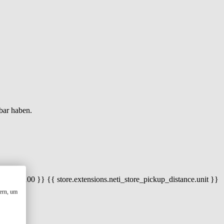
bar haben.
 100) / 100 }} {{ store.extensions.neti_store_pickup_distance.unit }}
ern, um