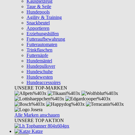
Kauspielzeug
Taue & Seile
Hundepools
Agility & Training
Snackbeutel
Apportieren
Erziehungshilfen
Futteraufbewahrung
Futterautomaten
Trinkflaschen
Futternäpfe
Hundemäntel
Hundepullover
Hundeschuhe
Hundewesten
Hundeaccessoires
UNSERE TOP-MARKEN
Alle Marken anschauen
UNSERE TOP AKTION
Katze