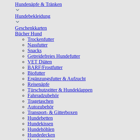
Hundenäpfe & Tränken
Hundebekleidung
Geschenkkarten
Bücher Hund
Trockenfutter
Nassfutter
Snacks
Getreidefreies Hundefutter
VET Diäten
BARF/Frostfutter
Biofutter
Ergänzungsfutter & Aufzucht
Reisenäpfe
Türschutzgitter & Hundeklappen
Fahrradzubehör
Tragetaschen
Autozubehör
Transport- & Gitterboxen
Hundebetten
Hundekissen
Hundehöhlen
Hundedecken