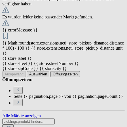
verfügbar haben.
Es wurden leider keine passender Markt gefunden.
{{ errorMessage }}
{{ Math.round(store.extensions.neti_store_pickup_distance.distance
* 100) / 100 }} {{ store.extensions.neti_store_pickup_distance.unit
}}
{{ store.label }}
{{ store.street }} {{ store.streetNumber }}
{{ store.zipCode }} {{ store.city }}
Ausgewählt
Auswählen
Öffnungszeiten
Öffnungszeiten:
Seite {{ pagination.page }} von {{ pagination.pageCount }}
Alle Märkte anzeigen