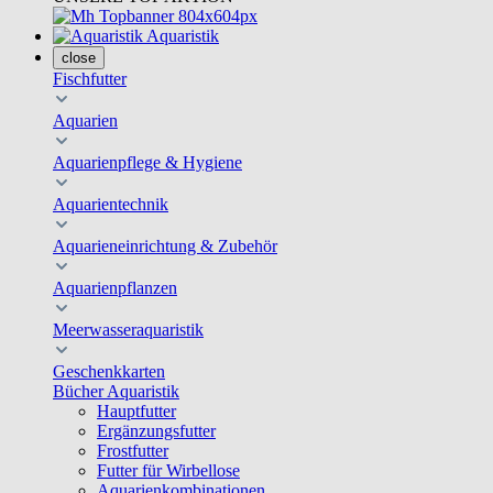
Aquaristik
close
Fischfutter
Aquarien
Aquarienpflege & Hygiene
Aquarientechnik
Aquarieneinrichtung & Zubehör
Aquarienpflanzen
Meerwasseraquaristik
Geschenkkarten
Bücher Aquaristik
Hauptfutter
Ergänzungsfutter
Frostfutter
Futter für Wirbellose
Aquarienkombinationen