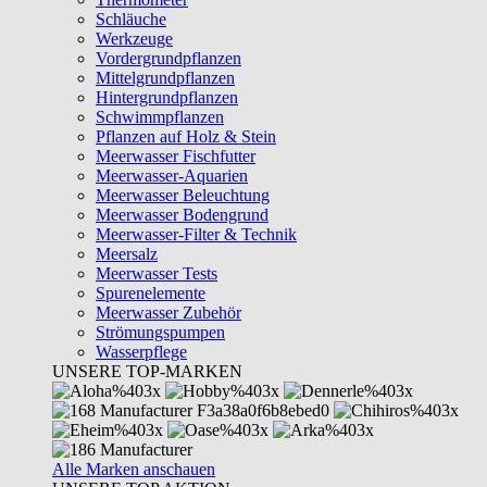
Schläuche
Werkzeuge
Vordergrundpflanzen
Mittelgrundpflanzen
Hintergrundpflanzen
Schwimmpflanzen
Pflanzen auf Holz & Stein
Meerwasser Fischfutter
Meerwasser-Aquarien
Meerwasser Beleuchtung
Meerwasser Bodengrund
Meerwasser-Filter & Technik
Meersalz
Meerwasser Tests
Spurenelemente
Meerwasser Zubehör
Strömungspumpen
Wasserpflege
UNSERE TOP-MARKEN
Alle Marken anschauen