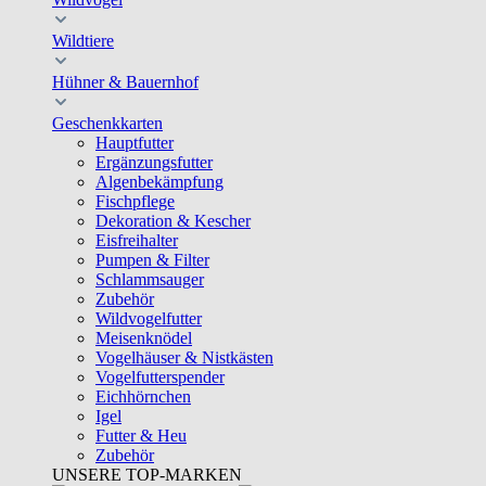
Wildtiere
Hühner & Bauernhof
Geschenkkarten
Hauptfutter
Ergänzungsfutter
Algenbekämpfung
Fischpflege
Dekoration & Kescher
Eisfreihalter
Pumpen & Filter
Schlammsauger
Zubehör
Wildvogelfutter
Meisenknödel
Vogelhäuser & Nistkästen
Vogelfutterspender
Eichhörnchen
Igel
Futter & Heu
Zubehör
UNSERE TOP-MARKEN