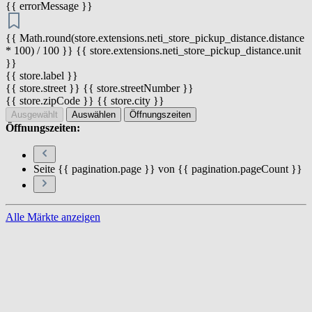
{{ errorMessage }}
{{ Math.round(store.extensions.neti_store_pickup_distance.distance
* 100) / 100 }} {{ store.extensions.neti_store_pickup_distance.unit
}}
{{ store.label }}
{{ store.street }} {{ store.streetNumber }}
{{ store.zipCode }} {{ store.city }}
Ausgewählt
Auswählen
Öffnungszeiten
Öffnungszeiten:
Seite {{ pagination.page }} von {{ pagination.pageCount }}
Alle Märkte anzeigen