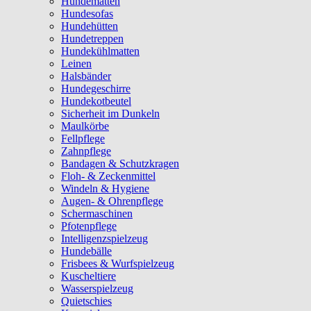
Hundematten
Hundesofas
Hundehütten
Hundetreppen
Hundekühlmatten
Leinen
Halsbänder
Hundegeschirre
Hundekotbeutel
Sicherheit im Dunkeln
Maulkörbe
Fellpflege
Zahnpflege
Bandagen & Schutzkragen
Floh- & Zeckenmittel
Windeln & Hygiene
Augen- & Ohrenpflege
Schermaschinen
Pfotenpflege
Intelligenzspielzeug
Hundebälle
Frisbees & Wurfspielzeug
Kuscheltiere
Wasserspielzeug
Quietschies