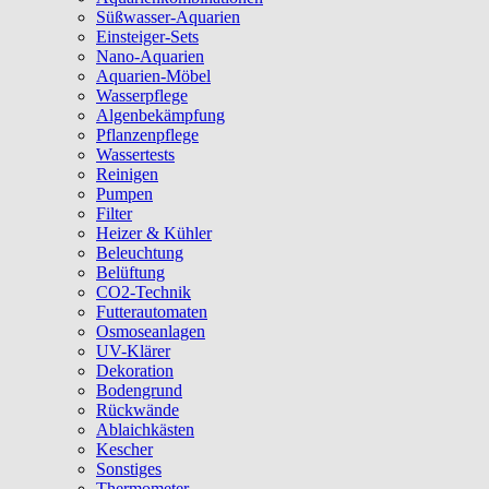
Süßwasser-Aquarien
Einsteiger-Sets
Nano-Aquarien
Aquarien-Möbel
Wasserpflege
Algenbekämpfung
Pflanzenpflege
Wassertests
Reinigen
Pumpen
Filter
Heizer & Kühler
Beleuchtung
Belüftung
CO2-Technik
Futterautomaten
Osmoseanlagen
UV-Klärer
Dekoration
Bodengrund
Rückwände
Ablaichkästen
Kescher
Sonstiges
Thermometer