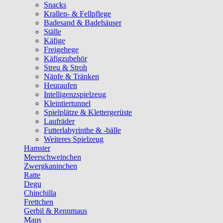
Snacks
Krallen- & Fellpflege
Badesand & Badehäuser
Ställe
Käfige
Freigehege
Käfigzubehör
Streu & Stroh
Näpfe & Tränken
Heuraufen
Intelligenzspielzeug
Kleintiertunnel
Spielplätze & Klettergerüste
Laufräder
Futterlabyrinthe & -bälle
Weiteres Spielzeug
Hamster
Meerschweinchen
Zwergkaninchen
Ratte
Degu
Chinchilla
Frettchen
Gerbil & Rennmaus
Maus