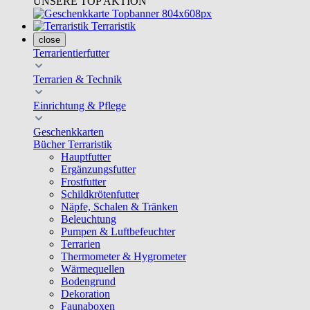
UNSERE TOP AKTION
Terraristik
close
Terrarientierfutter
Terrarien & Technik
Einrichtung & Pflege
Geschenkkarten
Bücher Terraristik
Hauptfutter
Ergänzungsfutter
Frostfutter
Schildkrötenfutter
Näpfe, Schalen & Tränken
Beleuchtung
Pumpen & Luftbefeuchter
Terrarien
Thermometer & Hygrometer
Wärmequellen
Bodengrund
Dekoration
Faunaboxen