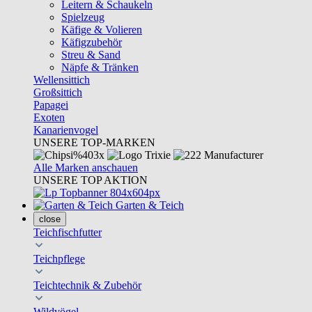
Leitern & Schaukeln
Spielzeug
Käfige & Volieren
Käfigzubehör
Streu & Sand
Näpfe & Tränken
Wellensittich
Großsittich
Papagei
Exoten
Kanarienvogel
UNSERE TOP-MARKEN
Alle Marken anschauen
UNSERE TOP AKTION
Garten & Teich
close
Teichfischfutter
Teichpflege
Teichtechnik & Zubehör
Wildvögel