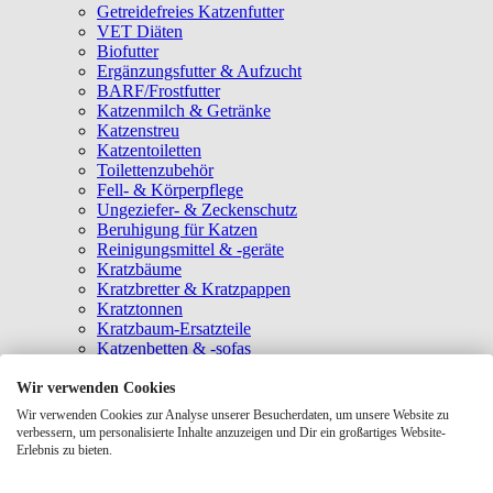
Getreidefreies Katzenfutter
VET Diäten
Biofutter
Ergänzungsfutter & Aufzucht
BARF/Frostfutter
Katzenmilch & Getränke
Katzenstreu
Katzentoiletten
Toilettenzubehör
Fell- & Körperpflege
Ungeziefer- & Zeckenschutz
Beruhigung für Katzen
Reinigungsmittel & -geräte
Kratzbäume
Kratzbretter & Kratzpappen
Kratztonnen
Kratzbaum-Ersatzteile
Katzenbetten & -sofas
Katzenhöhlen
Katzenhäuser
Wir verwenden Cookies
Hängematten & Fensterliegeplätze
Wir verwenden Cookies zur Analyse unserer Besucherdaten, um unsere Website zu
Katzendecken & -matten
verbessern, um personalisierte Inhalte anzuzeigen und Dir ein großartiges Website-
Baldrian- & Catnipspielzeug
Erlebnis zu bieten.
Spielmäuse & Bälle
Katzenangeln