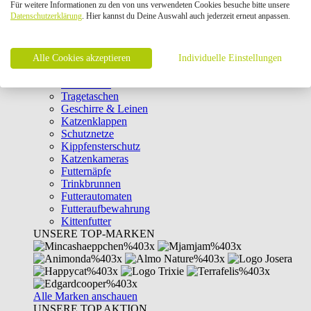
Für weitere Informationen zu den von uns verwendeten Cookies besuche bitte unsere
Intelligenzspielzeug
Datenschutzerklärung
. Hier kannst du Deine Auswahl auch jederzeit erneut anpassen.
Laserpointer & Elektrospielzeug
Katzentunnel
Clicker & Target Sticks für Katzen
Alle Cookies akzeptieren
Weiteres Katzenspielzeug
Individuelle Einstellungen
Transportboxen
Halsbänder
Tragetaschen
Geschirre & Leinen
Katzenklappen
Schutznetze
Kippfensterschutz
Katzenkameras
Futternäpfe
Trinkbrunnen
Futterautomaten
Futteraufbewahrung
Kittenfutter
UNSERE TOP-MARKEN
Alle Marken anschauen
UNSERE TOP AKTION