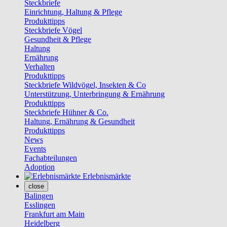
Steckbriefe
Einrichtung, Haltung & Pflege
Produkttipps
Steckbriefe Vögel
Gesundheit & Pflege
Haltung
Ernährung
Verhalten
Produkttipps
Steckbriefe Wildvögel, Insekten & Co
Unterstützung, Unterbringung & Ernährung
Produkttipps
Steckbriefe Hühner & Co.
Haltung, Ernährung & Gesundheit
Produkttipps
News
Events
Fachabteilungen
Adoption
Erlebnismärkte
close
Balingen
Esslingen
Frankfurt am Main
Heidelberg