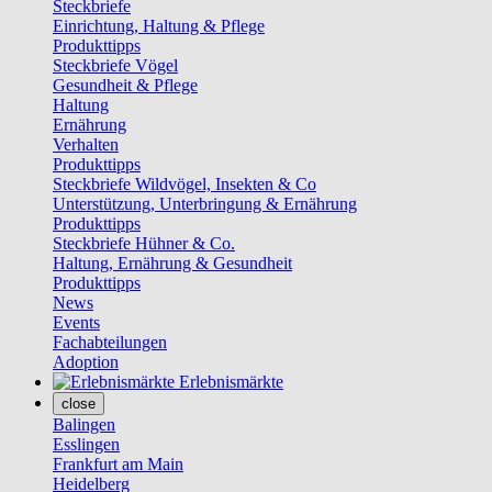
Steckbriefe
Einrichtung, Haltung & Pflege
Produkttipps
Steckbriefe Vögel
Gesundheit & Pflege
Haltung
Ernährung
Verhalten
Produkttipps
Steckbriefe Wildvögel, Insekten & Co
Unterstützung, Unterbringung & Ernährung
Produkttipps
Steckbriefe Hühner & Co.
Haltung, Ernährung & Gesundheit
Produkttipps
News
Events
Fachabteilungen
Adoption
Erlebnismärkte
close
Balingen
Esslingen
Frankfurt am Main
Heidelberg