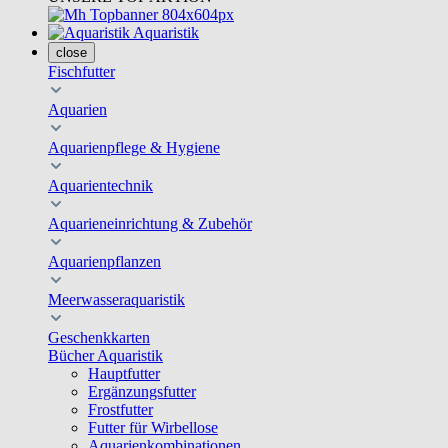
Aquaristik
close
Fischfutter
Aquarien
Aquarienpflege & Hygiene
Aquarientechnik
Aquarieneinrichtung & Zubehör
Aquarienpflanzen
Meerwasseraquaristik
Geschenkkarten
Bücher Aquaristik
Hauptfutter
Ergänzungsfutter
Frostfutter
Futter für Wirbellose
Aquarienkombinationen