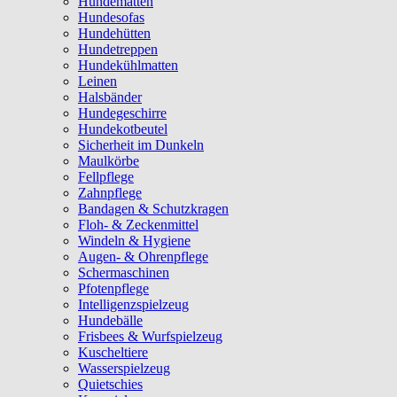
Hundematten
Hundesofas
Hundehütten
Hundetreppen
Hundekühlmatten
Leinen
Halsbänder
Hundegeschirre
Hundekotbeutel
Sicherheit im Dunkeln
Maulkörbe
Fellpflege
Zahnpflege
Bandagen & Schutzkragen
Floh- & Zeckenmittel
Windeln & Hygiene
Augen- & Ohrenpflege
Schermaschinen
Pfotenpflege
Intelligenzspielzeug
Hundebälle
Frisbees & Wurfspielzeug
Kuscheltiere
Wasserspielzeug
Quietschies