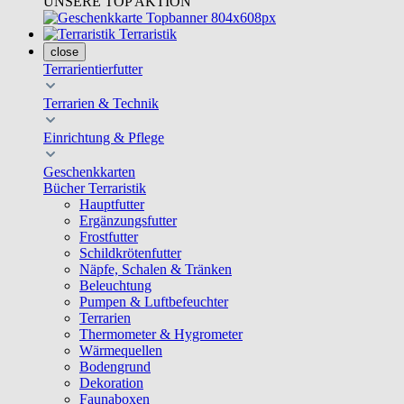
UNSERE TOP AKTION
Terraristik
close
Terrarientierfutter
Terrarien & Technik
Einrichtung & Pflege
Geschenkkarten
Bücher Terraristik
Hauptfutter
Ergänzungsfutter
Frostfutter
Schildkrötenfutter
Näpfe, Schalen & Tränken
Beleuchtung
Pumpen & Luftbefeuchter
Terrarien
Thermometer & Hygrometer
Wärmequellen
Bodengrund
Dekoration
Faunaboxen