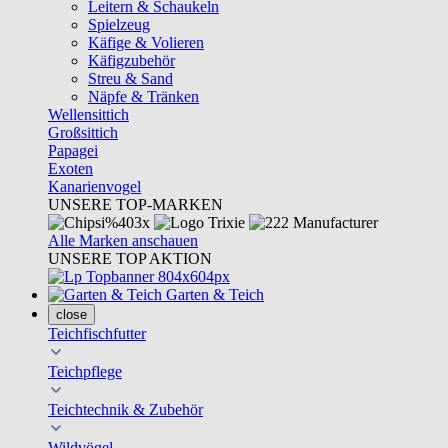
Leitern & Schaukeln
Spielzeug
Käfige & Volieren
Käfigzubehör
Streu & Sand
Näpfe & Tränken
Wellensittich
Großsittich
Papagei
Exoten
Kanarienvogel
UNSERE TOP-MARKEN
Alle Marken anschauen
UNSERE TOP AKTION
Garten & Teich
close
Teichfischfutter
Teichpflege
Teichtechnik & Zubehör
Wildvögel