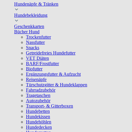
Hundenäpfe & Tränken
Hundebekleidung
Geschenkkarten
Bücher Hund
Trockenfutter
Nassfutter
Snacks
Getreidefreies Hundefutter
VET Diäten
BARF/Frostfutter
Biofutter
Ergänzungsfutter & Aufzucht
Reisenäpfe
Türschutzgitter & Hundeklappen
Fahrradzubehör
Tragetaschen
Autozubehör
Transport- & Gitterboxen
Hundebetten
Hundekissen
Hundehöhlen
Hundedecken