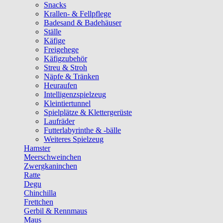
Snacks
Krallen- & Fellpflege
Badesand & Badehäuser
Ställe
Käfige
Freigehege
Käfigzubehör
Streu & Stroh
Näpfe & Tränken
Heuraufen
Intelligenzspielzeug
Kleintiertunnel
Spielplätze & Klettergerüste
Laufräder
Futterlabyrinthe & -bälle
Weiteres Spielzeug
Hamster
Meerschweinchen
Zwergkaninchen
Ratte
Degu
Chinchilla
Frettchen
Gerbil & Rennmaus
Maus