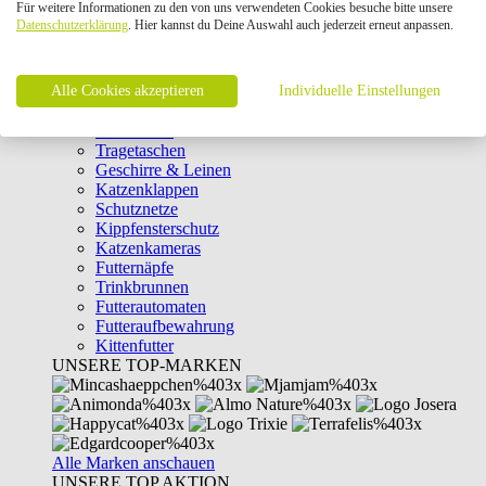
Für weitere Informationen zu den von uns verwendeten Cookies besuche bitte unsere
Intelligenzspielzeug
Datenschutzerklärung
. Hier kannst du Deine Auswahl auch jederzeit erneut anpassen.
Laserpointer & Elektrospielzeug
Katzentunnel
Clicker & Target Sticks für Katzen
Alle Cookies akzeptieren
Weiteres Katzenspielzeug
Individuelle Einstellungen
Transportboxen
Halsbänder
Tragetaschen
Geschirre & Leinen
Katzenklappen
Schutznetze
Kippfensterschutz
Katzenkameras
Futternäpfe
Trinkbrunnen
Futterautomaten
Futteraufbewahrung
Kittenfutter
UNSERE TOP-MARKEN
Alle Marken anschauen
UNSERE TOP AKTION