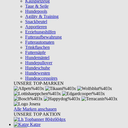
Kauspielzeug
Taue & Seile
Hundepools
Agility & Training
Snackbeutel
Apportieren
Erziehungshilfen
Futteraufbewahrung
Futterautomaten
Trinkflaschen
Futternäpfe
Hundemäntel
Hundepullover
Hundeschuhe
Hundewesten
Hundeaccessoires
UNSERE TOP-MARKEN
Alle Marken anschauen
UNSERE TOP AKTION
Katze