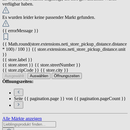
verfügbar haben.
Es wurden leider keine passender Markt gefunden.
{{ errorMessage }}
{{ Math.round(store.extensions.neti_store_pickup_distance.distance
* 100) / 100 }} {{ store.extensions.neti_store_pickup_distance.unit
}}
{{ store.label }}
{{ store.street }} {{ store.streetNumber }}
{{ store.zipCode }} {{ store.city }}
Ausgewählt
Auswählen
Öffnungszeiten
Öffnungszeiten:
Seite {{ pagination.page }} von {{ pagination.pageCount }}
Alle Märkte anzeigen