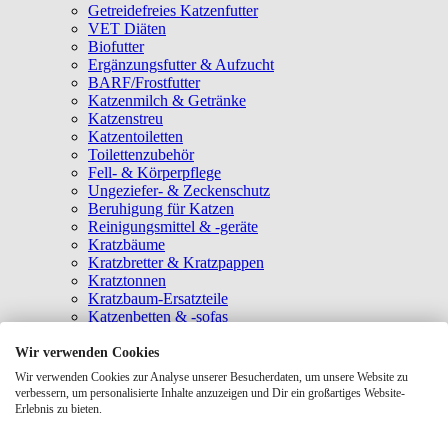
Getreidefreies Katzenfutter
VET Diäten
Biofutter
Ergänzungsfutter & Aufzucht
BARF/Frostfutter
Katzenmilch & Getränke
Katzenstreu
Katzentoiletten
Toilettenzubehör
Fell- & Körperpflege
Ungeziefer- & Zeckenschutz
Beruhigung für Katzen
Reinigungsmittel & -geräte
Kratzbäume
Kratzbretter & Kratzpappen
Kratztonnen
Kratzbaum-Ersatzteile
Katzenbetten & -sofas
Katzenhöhlen
Katzenhäuser
Wir verwenden Cookies
Hängematten & Fensterliegeplätze
Wir verwenden Cookies zur Analyse unserer Besucherdaten, um unsere Website zu
Katzendecken & -matten
verbessern, um personalisierte Inhalte anzuzeigen und Dir ein großartiges Website-
Baldrian- & Catnipspielzeug
Erlebnis zu bieten.
Spielmäuse & Bälle
Katzenangeln