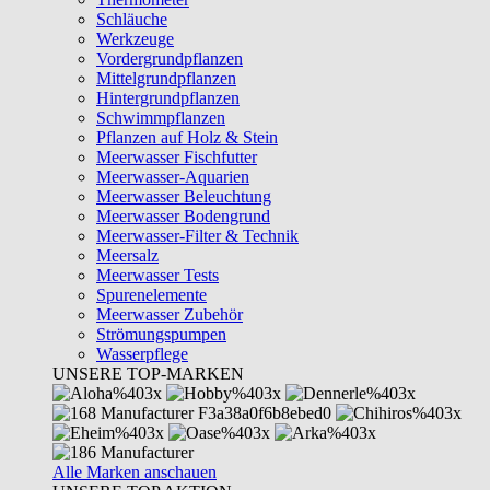
Schläuche
Werkzeuge
Vordergrundpflanzen
Mittelgrundpflanzen
Hintergrundpflanzen
Schwimmpflanzen
Pflanzen auf Holz & Stein
Meerwasser Fischfutter
Meerwasser-Aquarien
Meerwasser Beleuchtung
Meerwasser Bodengrund
Meerwasser-Filter & Technik
Meersalz
Meerwasser Tests
Spurenelemente
Meerwasser Zubehör
Strömungspumpen
Wasserpflege
UNSERE TOP-MARKEN
Alle Marken anschauen