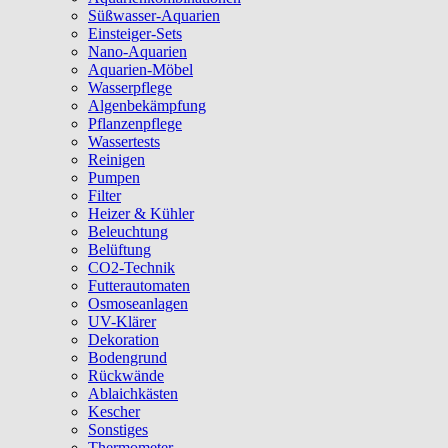
Süßwasser-Aquarien
Einsteiger-Sets
Nano-Aquarien
Aquarien-Möbel
Wasserpflege
Algenbekämpfung
Pflanzenpflege
Wassertests
Reinigen
Pumpen
Filter
Heizer & Kühler
Beleuchtung
Belüftung
CO2-Technik
Futterautomaten
Osmoseanlagen
UV-Klärer
Dekoration
Bodengrund
Rückwände
Ablaichkästen
Kescher
Sonstiges
Thermometer