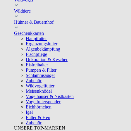
Wildtiere
Hühner & Bauernhof
Geschenkkarten
Hauptfutter
Ergänzungsfutter
Algenbekämpfung
Fischpflege
Dekoration & Kescher
Eisfreihalter
Pumpen & Filter
Schlammsauger
Zubehör
Wildvogelfutter
Meisenknödel
Vogelhäuser & Nistkästen
Vogelfutterspender
Eichhörnchen
Igel
Futter & Heu
Zubehör
UNSERE TOP-MARKEN