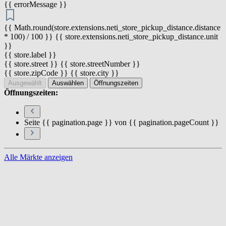
{{ errorMessage }}
{{ Math.round(store.extensions.neti_store_pickup_distance.distance
* 100) / 100 }} {{ store.extensions.neti_store_pickup_distance.unit
}}
{{ store.label }}
{{ store.street }} {{ store.streetNumber }}
{{ store.zipCode }} {{ store.city }}
Ausgewählt
Auswählen
Öffnungszeiten
Öffnungszeiten:
Seite {{ pagination.page }} von {{ pagination.pageCount }}
Alle Märkte anzeigen