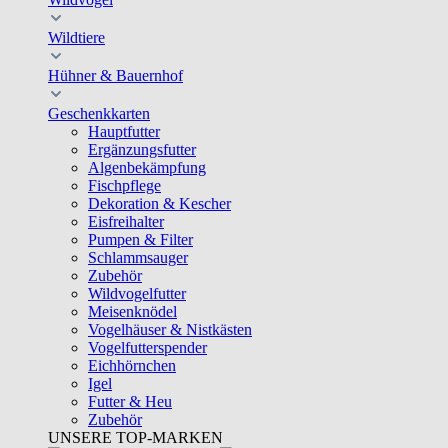
Wildtiere
Hühner & Bauernhof
Geschenkkarten
Hauptfutter
Ergänzungsfutter
Algenbekämpfung
Fischpflege
Dekoration & Kescher
Eisfreihalter
Pumpen & Filter
Schlammsauger
Zubehör
Wildvogelfutter
Meisenknödel
Vogelhäuser & Nistkästen
Vogelfutterspender
Eichhörnchen
Igel
Futter & Heu
Zubehör
UNSERE TOP-MARKEN