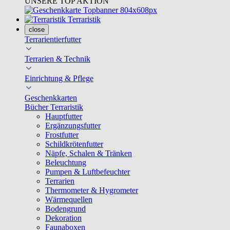
UNSERE TOP AKTION
Terraristik
close
Terrarientierfutter
Terrarien & Technik
Einrichtung & Pflege
Geschenkkarten
Bücher Terraristik
Hauptfutter
Ergänzungsfutter
Frostfutter
Schildkrötenfutter
Näpfe, Schalen & Tränken
Beleuchtung
Pumpen & Luftbefeuchter
Terrarien
Thermometer & Hygrometer
Wärmequellen
Bodengrund
Dekoration
Faunaboxen