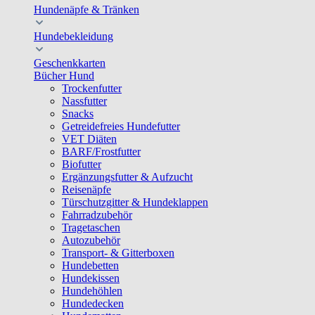
Hundenäpfe & Tränken
Hundebekleidung
Geschenkkarten
Bücher Hund
Trockenfutter
Nassfutter
Snacks
Getreidefreies Hundefutter
VET Diäten
BARF/Frostfutter
Biofutter
Ergänzungsfutter & Aufzucht
Reisenäpfe
Türschutzgitter & Hundeklappen
Fahrradzubehör
Tragetaschen
Autozubehör
Transport- & Gitterboxen
Hundebetten
Hundekissen
Hundehöhlen
Hundedecken