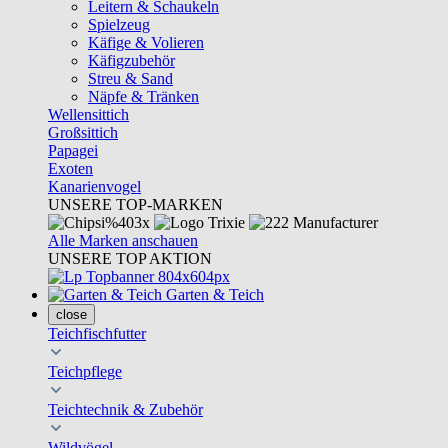
Leitern & Schaukeln
Spielzeug
Käfige & Volieren
Käfigzubehör
Streu & Sand
Näpfe & Tränken
Wellensittich
Großsittich
Papagei
Exoten
Kanarienvogel
UNSERE TOP-MARKEN
Alle Marken anschauen
UNSERE TOP AKTION
Garten & Teich
close
Teichfischfutter
Teichpflege
Teichtechnik & Zubehör
Wildvögel