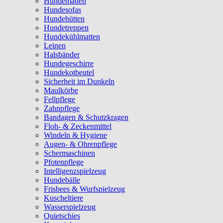
Hundematten
Hundesofas
Hundehütten
Hundetreppen
Hundekühlmatten
Leinen
Halsbänder
Hundegeschirre
Hundekotbeutel
Sicherheit im Dunkeln
Maulkörbe
Fellpflege
Zahnpflege
Bandagen & Schutzkragen
Floh- & Zeckenmittel
Windeln & Hygiene
Augen- & Ohrenpflege
Schermaschinen
Pfotenpflege
Intelligenzspielzeug
Hundebälle
Frisbees & Wurfspielzeug
Kuscheltiere
Wasserspielzeug
Quietschies