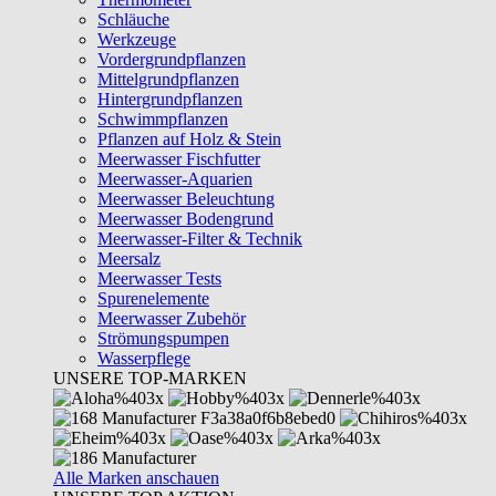
Schläuche
Werkzeuge
Vordergrundpflanzen
Mittelgrundpflanzen
Hintergrundpflanzen
Schwimmpflanzen
Pflanzen auf Holz & Stein
Meerwasser Fischfutter
Meerwasser-Aquarien
Meerwasser Beleuchtung
Meerwasser Bodengrund
Meerwasser-Filter & Technik
Meersalz
Meerwasser Tests
Spurenelemente
Meerwasser Zubehör
Strömungspumpen
Wasserpflege
UNSERE TOP-MARKEN
Alle Marken anschauen