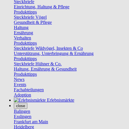
Steckbriefe
Einrichtung, Haltung & Pflege
Produkttipps
Steckbriefe Vögel
Gesundheit & Pflege
Haltung
Ernährung
Verhalten
Produkttipps
Steckbriefe Wildvögel, Insekten & Co
Unterstützung, Unterbringung & Ernährung
Produkttipps
Steckbriefe Hühner & Co.
Haltung, Ernährung & Gesundheit
Produkttipps
News
Events
Fachabteilungen
Adoption
Erlebnismärkte
close
Balingen
Esslingen
Frankfurt am Main
Heidelberg