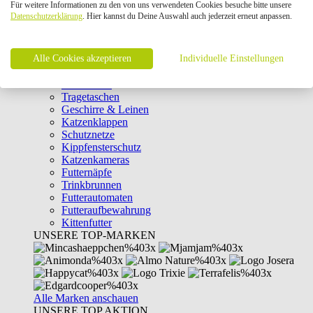
Für weitere Informationen zu den von uns verwendeten Cookies besuche bitte unsere
Intelligenzspielzeug
Datenschutzerklärung
. Hier kannst du Deine Auswahl auch jederzeit erneut anpassen.
Laserpointer & Elektrospielzeug
Katzentunnel
Clicker & Target Sticks für Katzen
Alle Cookies akzeptieren
Weiteres Katzenspielzeug
Individuelle Einstellungen
Transportboxen
Halsbänder
Tragetaschen
Geschirre & Leinen
Katzenklappen
Schutznetze
Kippfensterschutz
Katzenkameras
Futternäpfe
Trinkbrunnen
Futterautomaten
Futteraufbewahrung
Kittenfutter
UNSERE TOP-MARKEN
Alle Marken anschauen
UNSERE TOP AKTION