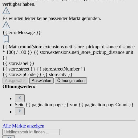
verfügbar haben.
Es wurden leider keine passender Markt gefunden.
{{ errorMessage }}
{{ Math.round(store.extensions.neti_store_pickup_distance.distance
* 100) / 100 }} {{ store.extensions.neti_store_pickup_distance.unit
}}
{{ store.label }}
{{ store.street }} {{ store.streetNumber }}
{{ store.zipCode }} {{ store.city }}
Ausgewählt
Auswählen
Öffnungszeiten
Öffnungszeiten:
Seite {{ pagination.page }} von {{ pagination.pageCount }}
Alle Märkte anzeigen