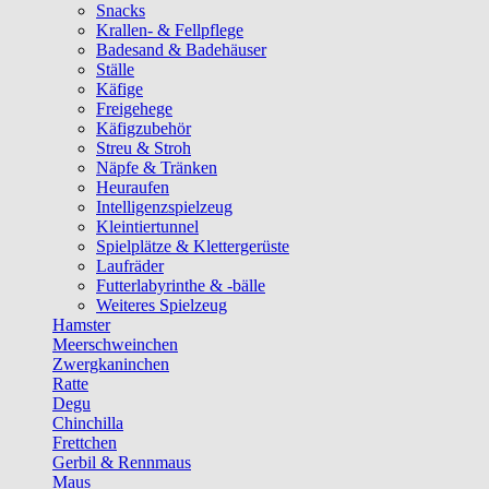
Snacks
Krallen- & Fellpflege
Badesand & Badehäuser
Ställe
Käfige
Freigehege
Käfigzubehör
Streu & Stroh
Näpfe & Tränken
Heuraufen
Intelligenzspielzeug
Kleintiertunnel
Spielplätze & Klettergerüste
Laufräder
Futterlabyrinthe & -bälle
Weiteres Spielzeug
Hamster
Meerschweinchen
Zwergkaninchen
Ratte
Degu
Chinchilla
Frettchen
Gerbil & Rennmaus
Maus