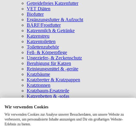
Getreidefreies Katzenfutter
VET Diäten
Biofutter
Ergänzungsfutter & Aufzucht
BARF/Frostfutter
Katzenmilch & Getränke
Katzenstreu
Katzentoiletten
Toilettenzubehör
Fell- & Körperpflege
Ungeziefer- & Zeckenschutz
Beruhigung für Katzen
Reinigungsmittel & -geräte
Kratzbäume
Kratzbretter & Kratzpappen
Kratztonnen
Kratzbaum-Ersatzteile
Katzenbetten & -sofas
Katzenhöhlen
Katzenhäuser
Wir verwenden Cookies
Hängematten & Fensterliegeplätze
Wir verwenden Cookies zur Analyse unserer Besucherdaten, um unsere Website zu
Katzendecken & -matten
verbessern, um personalisierte Inhalte anzuzeigen und Dir ein großartiges Website-
Baldrian- & Catnipspielzeug
Erlebnis zu bieten.
Spielmäuse & Bälle
Katzenangeln