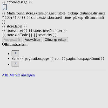
{{ errorMessage }}
{{ Math.round(store.extensions.neti_store_pickup_distance.distance
* 100) / 100 }} {{ store.extensions.neti_store_pickup_distance.unit
}}
{{ store.label }}
{{ store.street }} {{ store.streetNumber }}
{{ store.zipCode }} {{ store.city }}
Ausgewählt
Auswählen
Öffnungszeiten
Öffnungszeiten:
Seite {{ pagination.page }} von {{ pagination.pageCount }}
Alle Märkte anzeigen