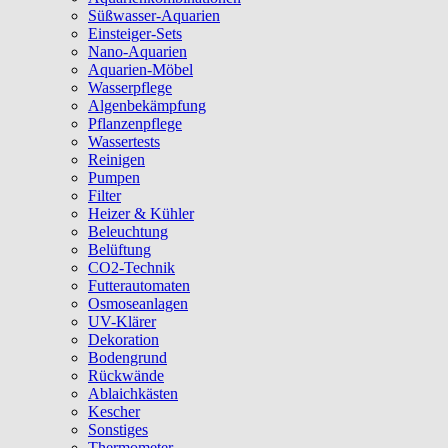
Süßwasser-Aquarien
Einsteiger-Sets
Nano-Aquarien
Aquarien-Möbel
Wasserpflege
Algenbekämpfung
Pflanzenpflege
Wassertests
Reinigen
Pumpen
Filter
Heizer & Kühler
Beleuchtung
Belüftung
CO2-Technik
Futterautomaten
Osmoseanlagen
UV-Klärer
Dekoration
Bodengrund
Rückwände
Ablaichkästen
Kescher
Sonstiges
Thermometer