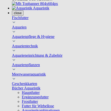
Aquaristik
close
Fischfutter
Aquarien
Aquarienpflege & Hygiene
Aquarientechnik
Aquarieneinrichtung & Zubehör
Aquarienpflanzen
Meerwasseraquaristik
Geschenkkarten
Bücher Aquaristik
Hauptfutter
Ergänzungsfutter
Frostfutter
Futter für Wirbellose
Aquarienkombinationen