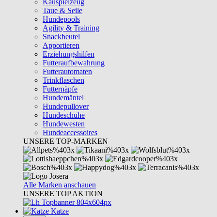
Kauspielzeug
Taue & Seile
Hundepools
Agility & Training
Snackbeutel
Apportieren
Erziehungshilfen
Futteraufbewahrung
Futterautomaten
Trinkflaschen
Futternäpfe
Hundemäntel
Hundepullover
Hundeschuhe
Hundewesten
Hundeaccessoires
UNSERE TOP-MARKEN
Alle Marken anschauen
UNSERE TOP AKTION
Katze