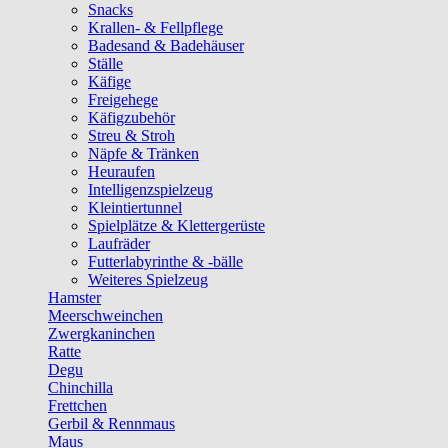
Snacks
Krallen- & Fellpflege
Badesand & Badehäuser
Ställe
Käfige
Freigehege
Käfigzubehör
Streu & Stroh
Näpfe & Tränken
Heuraufen
Intelligenzspielzeug
Kleintiertunnel
Spielplätze & Klettergerüste
Laufräder
Futterlabyrinthe & -bälle
Weiteres Spielzeug
Hamster
Meerschweinchen
Zwergkaninchen
Ratte
Degu
Chinchilla
Frettchen
Gerbil & Rennmaus
Maus