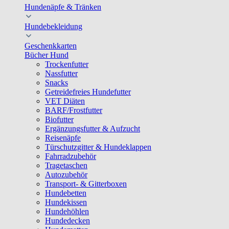
Hundenäpfe & Tränken
Hundebekleidung
Geschenkkarten
Bücher Hund
Trockenfutter
Nassfutter
Snacks
Getreidefreies Hundefutter
VET Diäten
BARF/Frostfutter
Biofutter
Ergänzungsfutter & Aufzucht
Reisenäpfe
Türschutzgitter & Hundeklappen
Fahrradzubehör
Tragetaschen
Autozubehör
Transport- & Gitterboxen
Hundebetten
Hundekissen
Hundehöhlen
Hundedecken