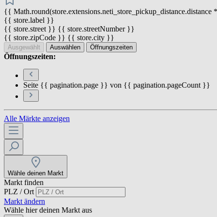
{{ Math.round(store.extensions.neti_store_pickup_distance.distance *
{{ store.label }}
{{ store.street }} {{ store.streetNumber }}
{{ store.zipCode }} {{ store.city }}
Ausgewählt
Auswählen
Öffnungszeiten
Öffnungszeiten:
Seite {{ pagination.page }} von {{ pagination.pageCount }}
Alle Märkte anzeigen
Wähle deinen Markt
Markt finden
PLZ / Ort
Markt ändern
Wähle hier deinen Markt aus