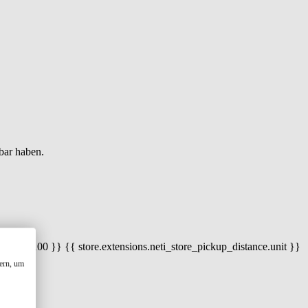
bar haben.
 100) / 100 }} {{ store.extensions.neti_store_pickup_distance.unit }}
ern, um