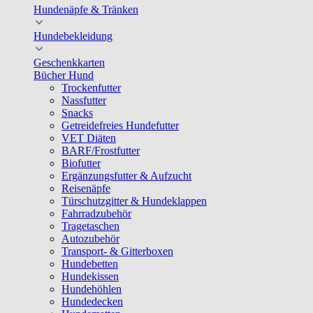
Hundenäpfe & Tränken
Hundebekleidung
Geschenkkarten
Bücher Hund
Trockenfutter
Nassfutter
Snacks
Getreidefreies Hundefutter
VET Diäten
BARF/Frostfutter
Biofutter
Ergänzungsfutter & Aufzucht
Reisenäpfe
Türschutzgitter & Hundeklappen
Fahrradzubehör
Tragetaschen
Autozubehör
Transport- & Gitterboxen
Hundebetten
Hundekissen
Hundehöhlen
Hundedecken