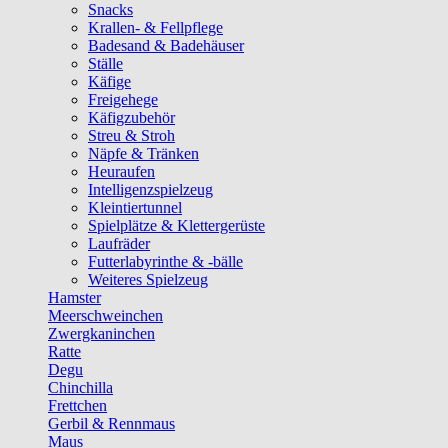
Snacks
Krallen- & Fellpflege
Badesand & Badehäuser
Ställe
Käfige
Freigehege
Käfigzubehör
Streu & Stroh
Näpfe & Tränken
Heuraufen
Intelligenzspielzeug
Kleintiertunnel
Spielplätze & Klettergerüste
Laufräder
Futterlabyrinthe & -bälle
Weiteres Spielzeug
Hamster
Meerschweinchen
Zwergkaninchen
Ratte
Degu
Chinchilla
Frettchen
Gerbil & Rennmaus
Maus