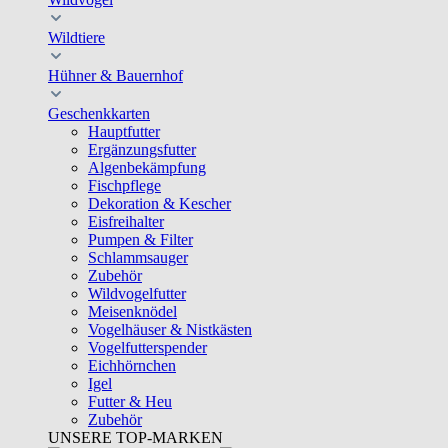
Wildtiere
Hühner & Bauernhof
Geschenkkarten
Hauptfutter
Ergänzungsfutter
Algenbekämpfung
Fischpflege
Dekoration & Kescher
Eisfreihalter
Pumpen & Filter
Schlammsauger
Zubehör
Wildvogelfutter
Meisenknödel
Vogelhäuser & Nistkästen
Vogelfutterspender
Eichhörnchen
Igel
Futter & Heu
Zubehör
UNSERE TOP-MARKEN