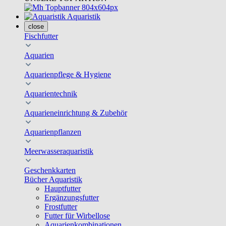
Aquaristik
close
Fischfutter
Aquarien
Aquarienpflege & Hygiene
Aquarientechnik
Aquarieneinrichtung & Zubehör
Aquarienpflanzen
Meerwasseraquaristik
Geschenkkarten
Bücher Aquaristik
Hauptfutter
Ergänzungsfutter
Frostfutter
Futter für Wirbellose
Aquarienkombinationen