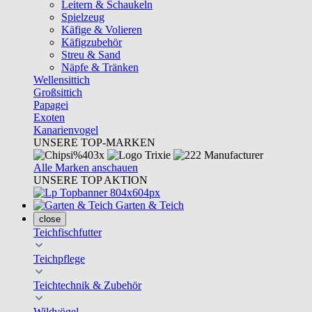
Leitern & Schaukeln
Spielzeug
Käfige & Volieren
Käfigzubehör
Streu & Sand
Näpfe & Tränken
Wellensittich
Großsittich
Papagei
Exoten
Kanarienvogel
UNSERE TOP-MARKEN
Alle Marken anschauen
UNSERE TOP AKTION
Garten & Teich
close
Teichfischfutter
Teichpflege
Teichtechnik & Zubehör
Wildvögel