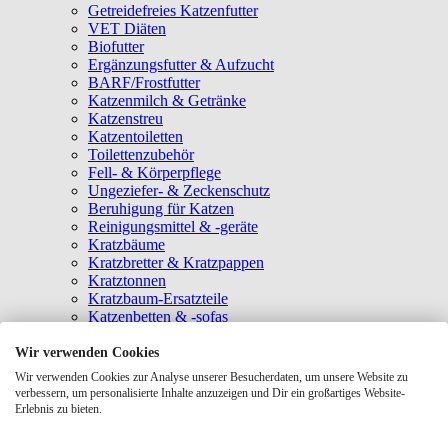
Getreidefreies Katzenfutter
VET Diäten
Biofutter
Ergänzungsfutter & Aufzucht
BARF/Frostfutter
Katzenmilch & Getränke
Katzenstreu
Katzentoiletten
Toilettenzubehör
Fell- & Körperpflege
Ungeziefer- & Zeckenschutz
Beruhigung für Katzen
Reinigungsmittel & -geräte
Kratzbäume
Kratzbretter & Kratzpappen
Kratztonnen
Kratzbaum-Ersatzteile
Katzenbetten & -sofas
Katzenhöhlen
Katzenhäuser
Wir verwenden Cookies
Hängematten & Fensterliegeplätze
Wir verwenden Cookies zur Analyse unserer Besucherdaten, um unsere Website zu
Katzendecken & -matten
verbessern, um personalisierte Inhalte anzuzeigen und Dir ein großartiges Website-
Baldrian- & Catnipspielzeug
Erlebnis zu bieten.
Spielmäuse & Bälle
Katzenangeln