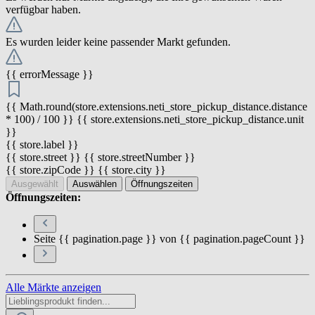
verfügbar haben.
Es wurden leider keine passender Markt gefunden.
{{ errorMessage }}
{{ Math.round(store.extensions.neti_store_pickup_distance.distance
* 100) / 100 }} {{ store.extensions.neti_store_pickup_distance.unit
}}
{{ store.label }}
{{ store.street }} {{ store.streetNumber }}
{{ store.zipCode }} {{ store.city }}
Ausgewählt
Auswählen
Öffnungszeiten
Öffnungszeiten:
Seite {{ pagination.page }} von {{ pagination.pageCount }}
Alle Märkte anzeigen