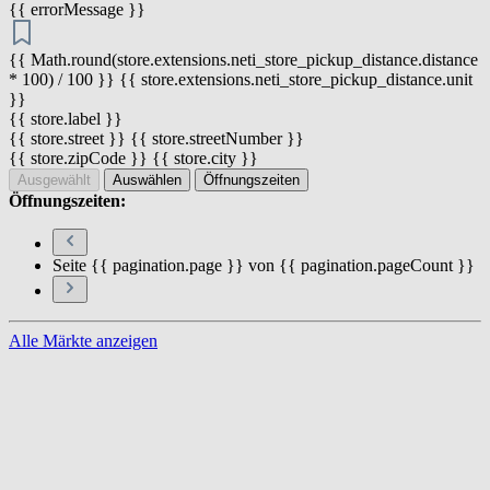
{{ errorMessage }}
{{ Math.round(store.extensions.neti_store_pickup_distance.distance
* 100) / 100 }} {{ store.extensions.neti_store_pickup_distance.unit
}}
{{ store.label }}
{{ store.street }} {{ store.streetNumber }}
{{ store.zipCode }} {{ store.city }}
Ausgewählt
Auswählen
Öffnungszeiten
Öffnungszeiten:
Seite {{ pagination.page }} von {{ pagination.pageCount }}
Alle Märkte anzeigen