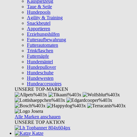
Kauspielzeug
Taue & Seile
Hundepools
Agility & Training
Snackbeutel
Apportieren
Erziehungshilfen
Futteraufbewahrung
Futterautomaten
Trinkflaschen
Futternäpfe
Hundemäntel
Hundepullover
Hundeschuhe
Hundewesten
Hundeaccessoires
UNSERE TOP-MARKEN
Alle Marken anschauen
UNSERE TOP AKTION
Katze