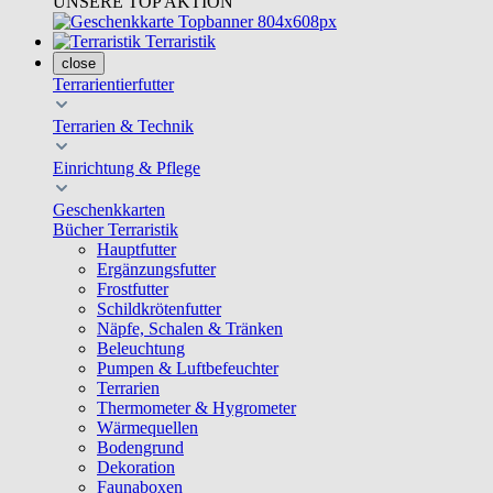
UNSERE TOP AKTION
Terraristik
close
Terrarientierfutter
Terrarien & Technik
Einrichtung & Pflege
Geschenkkarten
Bücher Terraristik
Hauptfutter
Ergänzungsfutter
Frostfutter
Schildkrötenfutter
Näpfe, Schalen & Tränken
Beleuchtung
Pumpen & Luftbefeuchter
Terrarien
Thermometer & Hygrometer
Wärmequellen
Bodengrund
Dekoration
Faunaboxen