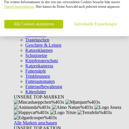
Für weitere Informationen zu den von uns verwendeten Cookies besuche bitte unsere
Intelligenzspielzeug
Datenschutzerklärung
. Hier kannst du Deine Auswahl auch jederzeit erneut anpassen.
Laserpointer & Elektrospielzeug
Katzentunnel
Clicker & Target Sticks für Katzen
Alle Cookies akzeptieren
Weiteres Katzenspielzeug
Individuelle Einstellungen
Transportboxen
Halsbänder
Tragetaschen
Geschirre & Leinen
Katzenklappen
Schutznetze
Kippfensterschutz
Katzenkameras
Futternäpfe
Trinkbrunnen
Futterautomaten
Futteraufbewahrung
Kittenfutter
UNSERE TOP-MARKEN
Alle Marken anschauen
UNSERE TOP AKTION