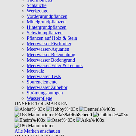
Schläuche
Werkzeuge
Vordergrundpflanzen
Mittelgrundpflanzen
Hintergrundpflanzen
Schwimmpflanzen
Pflanzen auf Holz & Stein
Meerwasser Fischfutter
Meerwasser-Aquarien
Meerwasser Beleuchtung
Meerwasser Bodengrund
Meerwasser-Filter & Technik
Meersalz
Meerwasser Tests
Spurenelemente
Meerwasser Zubehör
Strömungspumpen
Wasserpflege
UNSERE TOP-MARKEN
Alle Marken anschauen