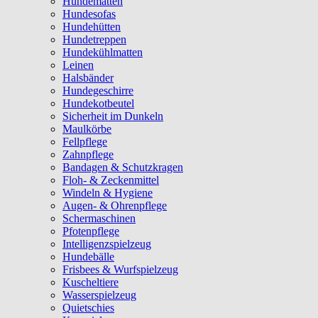
Hundematten
Hundesofas
Hundehütten
Hundetreppen
Hundekühlmatten
Leinen
Halsbänder
Hundegeschirre
Hundekotbeutel
Sicherheit im Dunkeln
Maulkörbe
Fellpflege
Zahnpflege
Bandagen & Schutzkragen
Floh- & Zeckenmittel
Windeln & Hygiene
Augen- & Ohrenpflege
Schermaschinen
Pfotenpflege
Intelligenzspielzeug
Hundebälle
Frisbees & Wurfspielzeug
Kuscheltiere
Wasserspielzeug
Quietschies