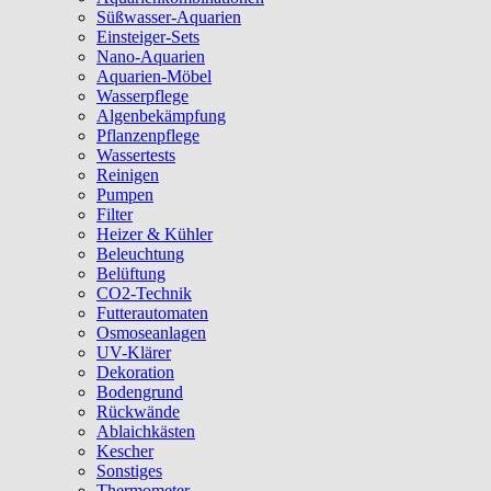
Süßwasser-Aquarien
Einsteiger-Sets
Nano-Aquarien
Aquarien-Möbel
Wasserpflege
Algenbekämpfung
Pflanzenpflege
Wassertests
Reinigen
Pumpen
Filter
Heizer & Kühler
Beleuchtung
Belüftung
CO2-Technik
Futterautomaten
Osmoseanlagen
UV-Klärer
Dekoration
Bodengrund
Rückwände
Ablaichkästen
Kescher
Sonstiges
Thermometer