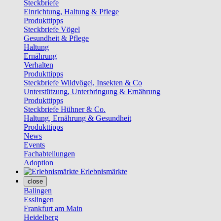
Steckbriefe
Einrichtung, Haltung & Pflege
Produkttipps
Steckbriefe Vögel
Gesundheit & Pflege
Haltung
Ernährung
Verhalten
Produkttipps
Steckbriefe Wildvögel, Insekten & Co
Unterstützung, Unterbringung & Ernährung
Produkttipps
Steckbriefe Hühner & Co.
Haltung, Ernährung & Gesundheit
Produkttipps
News
Events
Fachabteilungen
Adoption
Erlebnismärkte
close
Balingen
Esslingen
Frankfurt am Main
Heidelberg