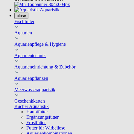
Aquaristik
close
Fischfutter
Aquarien
Aquarienpflege & Hygiene
Aquarientechnik
Aquarieneinrichtung & Zubehör
Aquarienpflanzen
Meerwasseraquaristik
Geschenkkarten
Bücher Aquaristik
Hauptfutter
Ergänzungsfutter
Frostfutter
Futter für Wirbellose
Aquarienkombinationen