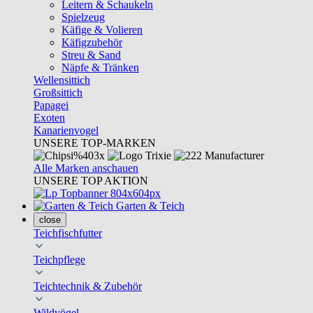
Leitern & Schaukeln
Spielzeug
Käfige & Volieren
Käfigzubehör
Streu & Sand
Näpfe & Tränken
Wellensittich
Großsittich
Papagei
Exoten
Kanarienvogel
UNSERE TOP-MARKEN
Alle Marken anschauen
UNSERE TOP AKTION
Garten & Teich
close
Teichfischfutter
Teichpflege
Teichtechnik & Zubehör
Wildvögel