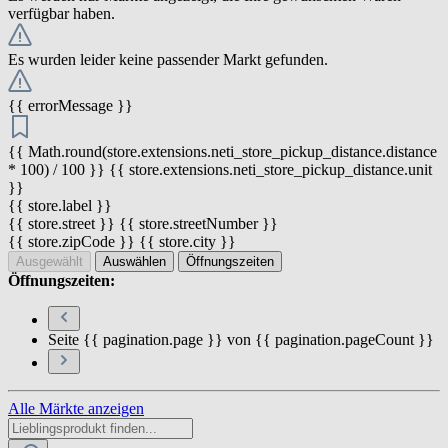
verfügbar haben.
Es wurden leider keine passender Markt gefunden.
{{ errorMessage }}
{{ Math.round(store.extensions.neti_store_pickup_distance.distance
* 100) / 100 }} {{ store.extensions.neti_store_pickup_distance.unit
}}
{{ store.label }}
{{ store.street }} {{ store.streetNumber }}
{{ store.zipCode }} {{ store.city }}
Ausgewählt
Auswählen
Öffnungszeiten
Öffnungszeiten:
Seite {{ pagination.page }} von {{ pagination.pageCount }}
Alle Märkte anzeigen