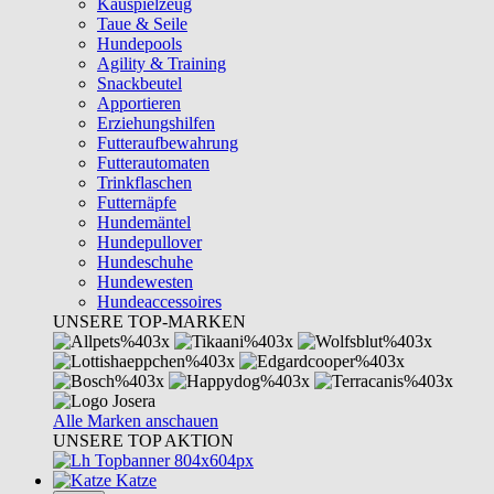
Kauspielzeug
Taue & Seile
Hundepools
Agility & Training
Snackbeutel
Apportieren
Erziehungshilfen
Futteraufbewahrung
Futterautomaten
Trinkflaschen
Futternäpfe
Hundemäntel
Hundepullover
Hundeschuhe
Hundewesten
Hundeaccessoires
UNSERE TOP-MARKEN
Alle Marken anschauen
UNSERE TOP AKTION
Katze