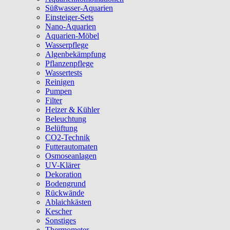
Süßwasser-Aquarien
Einsteiger-Sets
Nano-Aquarien
Aquarien-Möbel
Wasserpflege
Algenbekämpfung
Pflanzenpflege
Wassertests
Reinigen
Pumpen
Filter
Heizer & Kühler
Beleuchtung
Belüftung
CO2-Technik
Futterautomaten
Osmoseanlagen
UV-Klärer
Dekoration
Bodengrund
Rückwände
Ablaichkästen
Kescher
Sonstiges
Thermometer