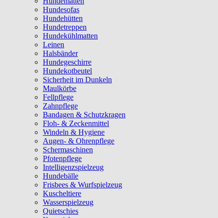
Hundematten
Hundesofas
Hundehütten
Hundetreppen
Hundekühlmatten
Leinen
Halsbänder
Hundegeschirre
Hundekotbeutel
Sicherheit im Dunkeln
Maulkörbe
Fellpflege
Zahnpflege
Bandagen & Schutzkragen
Floh- & Zeckenmittel
Windeln & Hygiene
Augen- & Ohrenpflege
Schermaschinen
Pfotenpflege
Intelligenzspielzeug
Hundebälle
Frisbees & Wurfspielzeug
Kuscheltiere
Wasserspielzeug
Quietschies