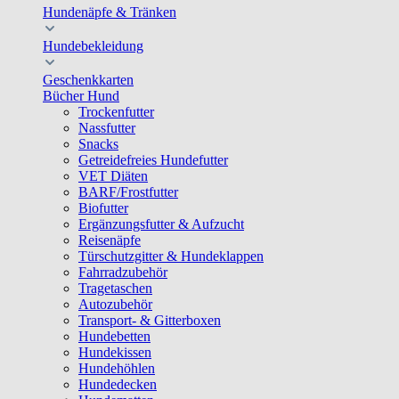
Hundenäpfe & Tränken
Hundebekleidung
Geschenkkarten
Bücher Hund
Trockenfutter
Nassfutter
Snacks
Getreidefreies Hundefutter
VET Diäten
BARF/Frostfutter
Biofutter
Ergänzungsfutter & Aufzucht
Reisenäpfe
Türschutzgitter & Hundeklappen
Fahrradzubehör
Tragetaschen
Autozubehör
Transport- & Gitterboxen
Hundebetten
Hundekissen
Hundehöhlen
Hundedecken