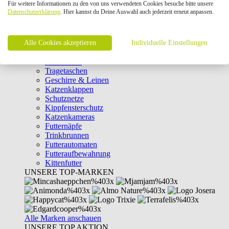
Für weitere Informationen zu den von uns verwendeten Cookies besuche bitte unsere
Intelligenzspielzeug
Datenschutzerklärung
. Hier kannst du Deine Auswahl auch jederzeit erneut anpassen.
Laserpointer & Elektrospielzeug
Katzentunnel
Clicker & Target Sticks für Katzen
Alle Cookies akzeptieren
Weiteres Katzenspielzeug
Individuelle Einstellungen
Transportboxen
Halsbänder
Tragetaschen
Geschirre & Leinen
Katzenklappen
Schutznetze
Kippfensterschutz
Katzenkameras
Futternäpfe
Trinkbrunnen
Futterautomaten
Futteraufbewahrung
Kittenfutter
UNSERE TOP-MARKEN
Alle Marken anschauen
UNSERE TOP AKTION