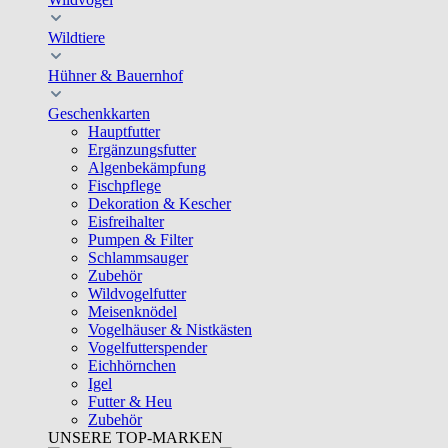
Wildtiere
Hühner & Bauernhof
Geschenkkarten
Hauptfutter
Ergänzungsfutter
Algenbekämpfung
Fischpflege
Dekoration & Kescher
Eisfreihalter
Pumpen & Filter
Schlammsauger
Zubehör
Wildvogelfutter
Meisenknödel
Vogelhäuser & Nistkästen
Vogelfutterspender
Eichhörnchen
Igel
Futter & Heu
Zubehör
UNSERE TOP-MARKEN