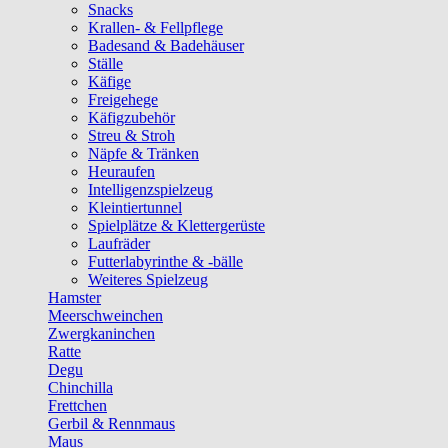
Snacks
Krallen- & Fellpflege
Badesand & Badehäuser
Ställe
Käfige
Freigehege
Käfigzubehör
Streu & Stroh
Näpfe & Tränken
Heuraufen
Intelligenzspielzeug
Kleintiertunnel
Spielplätze & Klettergerüste
Laufräder
Futterlabyrinthe & -bälle
Weiteres Spielzeug
Hamster
Meerschweinchen
Zwergkaninchen
Ratte
Degu
Chinchilla
Frettchen
Gerbil & Rennmaus
Maus