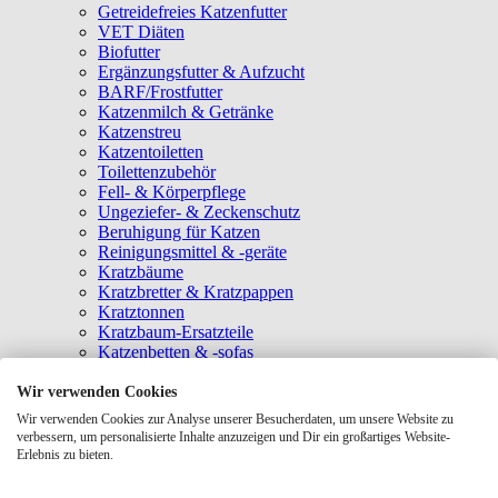
Getreidefreies Katzenfutter
VET Diäten
Biofutter
Ergänzungsfutter & Aufzucht
BARF/Frostfutter
Katzenmilch & Getränke
Katzenstreu
Katzentoiletten
Toilettenzubehör
Fell- & Körperpflege
Ungeziefer- & Zeckenschutz
Beruhigung für Katzen
Reinigungsmittel & -geräte
Kratzbäume
Kratzbretter & Kratzpappen
Kratztonnen
Kratzbaum-Ersatzteile
Katzenbetten & -sofas
Katzenhöhlen
Katzenhäuser
Wir verwenden Cookies
Hängematten & Fensterliegeplätze
Wir verwenden Cookies zur Analyse unserer Besucherdaten, um unsere Website zu
Katzendecken & -matten
verbessern, um personalisierte Inhalte anzuzeigen und Dir ein großartiges Website-
Baldrian- & Catnipspielzeug
Erlebnis zu bieten.
Spielmäuse & Bälle
Katzenangeln