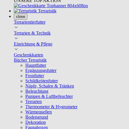
UNSERE TOP AKTION
Terraristik
close
Terrarientierfutter
Terrarien & Technik
Einrichtung & Pflege
Geschenkkarten
Bücher Terraristik
Hauptfutter
Ergänzungsfutter
Frostfutter
Schildkrötenfutter
Näpfe, Schalen & Tränken
Beleuchtung
Pumpen & Luftbefeuchter
Terrarien
Thermometer & Hygrometer
Wärmequellen
Bodengrund
Dekoration
Faunaboxen