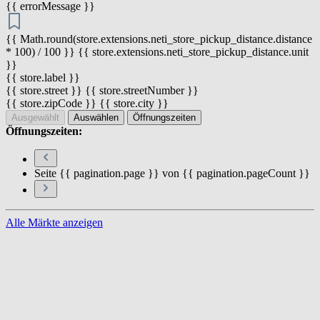
{{ errorMessage }}
{{ Math.round(store.extensions.neti_store_pickup_distance.distance
* 100) / 100 }} {{ store.extensions.neti_store_pickup_distance.unit
}}
{{ store.label }}
{{ store.street }} {{ store.streetNumber }}
{{ store.zipCode }} {{ store.city }}
Ausgewählt
Auswählen
Öffnungszeiten
Öffnungszeiten:
Seite {{ pagination.page }} von {{ pagination.pageCount }}
Alle Märkte anzeigen