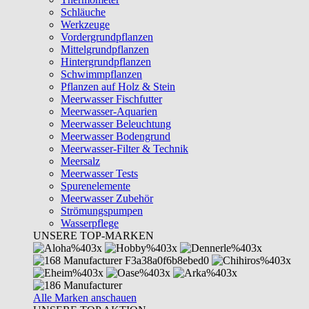
Schläuche
Werkzeuge
Vordergrundpflanzen
Mittelgrundpflanzen
Hintergrundpflanzen
Schwimmpflanzen
Pflanzen auf Holz & Stein
Meerwasser Fischfutter
Meerwasser-Aquarien
Meerwasser Beleuchtung
Meerwasser Bodengrund
Meerwasser-Filter & Technik
Meersalz
Meerwasser Tests
Spurenelemente
Meerwasser Zubehör
Strömungspumpen
Wasserpflege
UNSERE TOP-MARKEN
Alle Marken anschauen