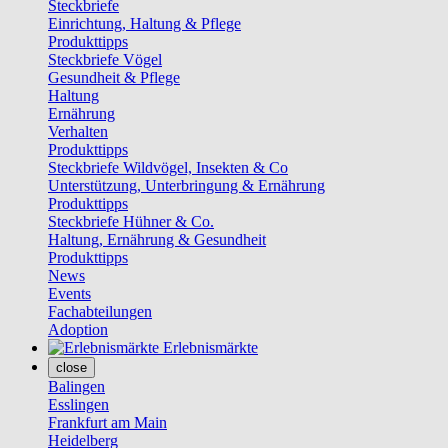
Steckbriefe
Einrichtung, Haltung & Pflege
Produkttipps
Steckbriefe Vögel
Gesundheit & Pflege
Haltung
Ernährung
Verhalten
Produkttipps
Steckbriefe Wildvögel, Insekten & Co
Unterstützung, Unterbringung & Ernährung
Produkttipps
Steckbriefe Hühner & Co.
Haltung, Ernährung & Gesundheit
Produkttipps
News
Events
Fachabteilungen
Adoption
Erlebnismärkte
close
Balingen
Esslingen
Frankfurt am Main
Heidelberg