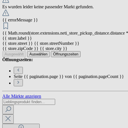
Es wurden leider keine passender Markt gefunden.
{{ errorMessage }}
{{ Math.round(store.extensions.neti_store_pickup_distance.distance *
{{ store.label }}
{{ store.street }} {{ store.streetNumber }}
{{ store.zipCode }} {{ store.city }}
Ausgewählt
Auswählen
Öffnungszeiten
Öffnungszeiten:
Seite {{ pagination.page }} von {{ pagination.pageCount }}
Alle Märkte anzeigen