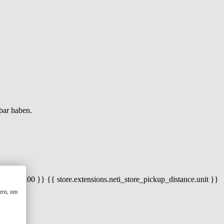
bar haben.
 100) / 100 }} {{ store.extensions.neti_store_pickup_distance.unit }}
ern, um