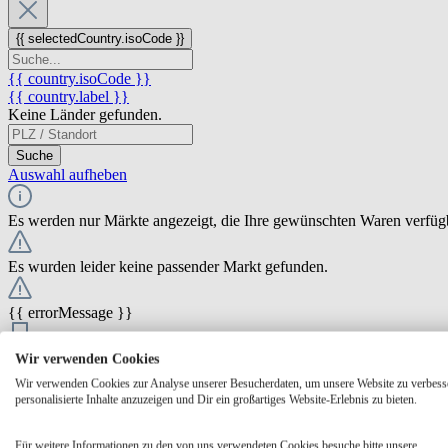
{{ selectedCountry.isoCode }}
{{ country.isoCode }}
{{ country.label }}
Keine Länder gefunden.
Suche
Auswahl aufheben
Es werden nur Märkte angezeigt, die Ihre gewünschten Waren verfüg
Es wurden leider keine passender Markt gefunden.
{{ errorMessage }}
{{ Math.round(store.extensions.neti_store_pickup_distance.distance *
Wir verwenden Cookies
{{ store.label }}
Wir verwenden Cookies zur Analyse unserer Besucherdaten, um unsere Website zu verbess
{{ store.street }} {{ store.streetNumber }}
personalisierte Inhalte anzuzeigen und Dir ein großartiges Website-Erlebnis zu bieten.
{{ store.zipCode }} {{ store.city }}
Ausgewählt
Auswählen
Öffnungszeiten
Für weitere Informationen zu den von uns verwendeten Cookies besuche bitte unsere