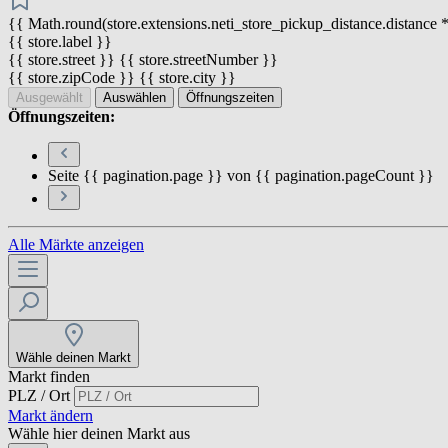
{{ Math.round(store.extensions.neti_store_pickup_distance.distance *
{{ store.label }}
{{ store.street }} {{ store.streetNumber }}
{{ store.zipCode }} {{ store.city }}
Ausgewählt
Auswählen
Öffnungszeiten
Öffnungszeiten:
Seite {{ pagination.page }} von {{ pagination.pageCount }}
Alle Märkte anzeigen
Wähle deinen Markt
Markt finden
PLZ / Ort
Markt ändern
Wähle hier deinen Markt aus