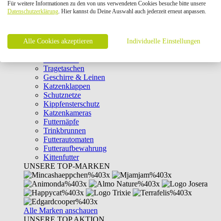
Für weitere Informationen zu den von uns verwendeten Cookies besuche bitte unsere
Intelligenzspielzeug
Datenschutzerklärung
. Hier kannst du Deine Auswahl auch jederzeit erneut anpassen.
Laserpointer & Elektrospielzeug
Katzentunnel
Clicker & Target Sticks für Katzen
Alle Cookies akzeptieren
Weiteres Katzenspielzeug
Individuelle Einstellungen
Transportboxen
Halsbänder
Tragetaschen
Geschirre & Leinen
Katzenklappen
Schutznetze
Kippfensterschutz
Katzenkameras
Futternäpfe
Trinkbrunnen
Futterautomaten
Futteraufbewahrung
Kittenfutter
UNSERE TOP-MARKEN
Alle Marken anschauen
UNSERE TOP AKTION