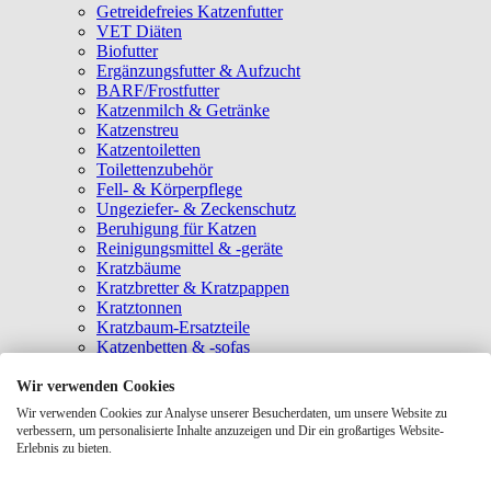
Getreidefreies Katzenfutter
VET Diäten
Biofutter
Ergänzungsfutter & Aufzucht
BARF/Frostfutter
Katzenmilch & Getränke
Katzenstreu
Katzentoiletten
Toilettenzubehör
Fell- & Körperpflege
Ungeziefer- & Zeckenschutz
Beruhigung für Katzen
Reinigungsmittel & -geräte
Kratzbäume
Kratzbretter & Kratzpappen
Kratztonnen
Kratzbaum-Ersatzteile
Katzenbetten & -sofas
Katzenhöhlen
Katzenhäuser
Wir verwenden Cookies
Hängematten & Fensterliegeplätze
Wir verwenden Cookies zur Analyse unserer Besucherdaten, um unsere Website zu
Katzendecken & -matten
verbessern, um personalisierte Inhalte anzuzeigen und Dir ein großartiges Website-
Baldrian- & Catnipspielzeug
Erlebnis zu bieten.
Spielmäuse & Bälle
Katzenangeln