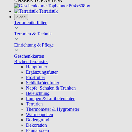
UNSERE TOP AKTION
Terraristik
close
Terrarientierfutter
Terrarien & Technik
Einrichtung & Pflege
Geschenkkarten
Bücher Terraristik
Hauptfutter
Ergänzungsfutter
Frostfutter
Schildkrötenfutter
Näpfe, Schalen & Tränken
Beleuchtung
Pumpen & Luftbefeuchter
Terrarien
Thermometer & Hygrometer
Wärmequellen
Bodengrund
Dekoration
Faunaboxen