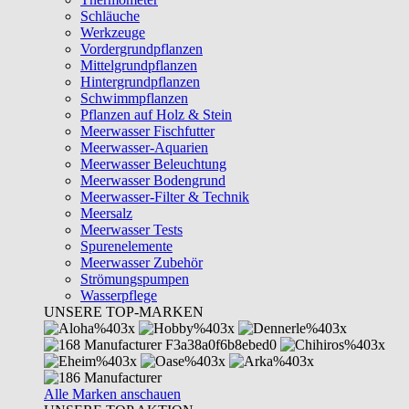
Schläuche
Werkzeuge
Vordergrundpflanzen
Mittelgrundpflanzen
Hintergrundpflanzen
Schwimmpflanzen
Pflanzen auf Holz & Stein
Meerwasser Fischfutter
Meerwasser-Aquarien
Meerwasser Beleuchtung
Meerwasser Bodengrund
Meerwasser-Filter & Technik
Meersalz
Meerwasser Tests
Spurenelemente
Meerwasser Zubehör
Strömungspumpen
Wasserpflege
UNSERE TOP-MARKEN
Alle Marken anschauen