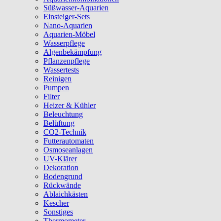
Süßwasser-Aquarien
Einsteiger-Sets
Nano-Aquarien
Aquarien-Möbel
Wasserpflege
Algenbekämpfung
Pflanzenpflege
Wassertests
Reinigen
Pumpen
Filter
Heizer & Kühler
Beleuchtung
Belüftung
CO2-Technik
Futterautomaten
Osmoseanlagen
UV-Klärer
Dekoration
Bodengrund
Rückwände
Ablaichkästen
Kescher
Sonstiges
Thermometer