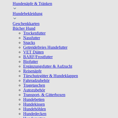
Hundenäpfe & Tränken
Hundebekleidung
Geschenkkarten
Bücher Hund
Trockenfutter
Nassfutter
Snacks
Getreidefreies Hundefutter
VET Diäten
BARF/Frostfutter
Biofutter
Ergänzungsfutter & Aufzucht
Reisenäpfe
Türschutzgitter & Hundeklappen
Fahrradzubehör
Tragetaschen
Autozubehör
Transport- & Gitterboxen
Hundebetten
Hundekissen
Hundehöhlen
Hundedecken