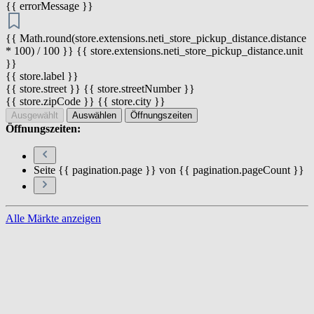
{{ errorMessage }}
{{ Math.round(store.extensions.neti_store_pickup_distance.distance
* 100) / 100 }} {{ store.extensions.neti_store_pickup_distance.unit
}}
{{ store.label }}
{{ store.street }} {{ store.streetNumber }}
{{ store.zipCode }} {{ store.city }}
Ausgewählt
Auswählen
Öffnungszeiten
Öffnungszeiten:
Seite {{ pagination.page }} von {{ pagination.pageCount }}
Alle Märkte anzeigen