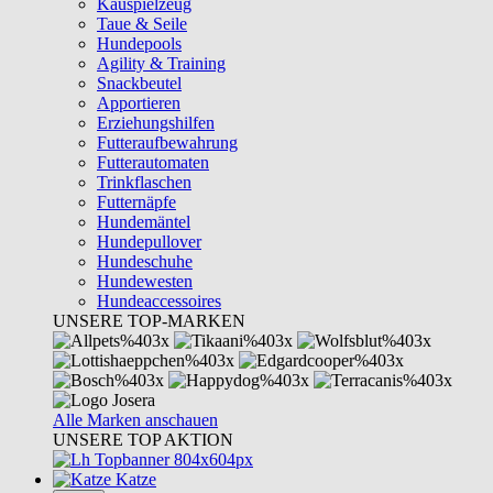
Kauspielzeug
Taue & Seile
Hundepools
Agility & Training
Snackbeutel
Apportieren
Erziehungshilfen
Futteraufbewahrung
Futterautomaten
Trinkflaschen
Futternäpfe
Hundemäntel
Hundepullover
Hundeschuhe
Hundewesten
Hundeaccessoires
UNSERE TOP-MARKEN
Alle Marken anschauen
UNSERE TOP AKTION
Katze