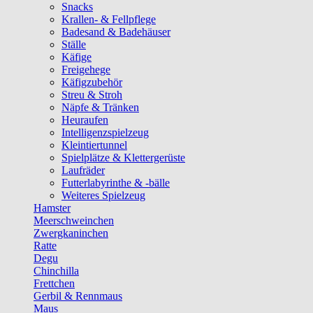
Snacks
Krallen- & Fellpflege
Badesand & Badehäuser
Ställe
Käfige
Freigehege
Käfigzubehör
Streu & Stroh
Näpfe & Tränken
Heuraufen
Intelligenzspielzeug
Kleintiertunnel
Spielplätze & Klettergerüste
Laufräder
Futterlabyrinthe & -bälle
Weiteres Spielzeug
Hamster
Meerschweinchen
Zwergkaninchen
Ratte
Degu
Chinchilla
Frettchen
Gerbil & Rennmaus
Maus