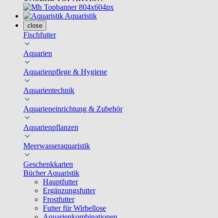
Aquaristik
close
Fischfutter
Aquarien
Aquarienpflege & Hygiene
Aquarientechnik
Aquarieneinrichtung & Zubehör
Aquarienpflanzen
Meerwasseraquaristik
Geschenkkarten
Bücher Aquaristik
Hauptfutter
Ergänzungsfutter
Frostfutter
Futter für Wirbellose
Aquarienkombinationen