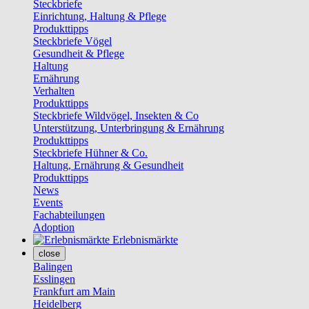
Steckbriefe
Einrichtung, Haltung & Pflege
Produkttipps
Steckbriefe Vögel
Gesundheit & Pflege
Haltung
Ernährung
Verhalten
Produkttipps
Steckbriefe Wildvögel, Insekten & Co
Unterstützung, Unterbringung & Ernährung
Produkttipps
Steckbriefe Hühner & Co.
Haltung, Ernährung & Gesundheit
Produkttipps
News
Events
Fachabteilungen
Adoption
Erlebnismärkte
close
Balingen
Esslingen
Frankfurt am Main
Heidelberg