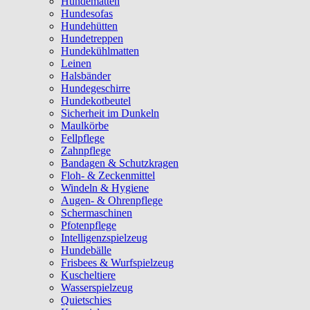
Hundematten
Hundesofas
Hundehütten
Hundetreppen
Hundekühlmatten
Leinen
Halsbänder
Hundegeschirre
Hundekotbeutel
Sicherheit im Dunkeln
Maulkörbe
Fellpflege
Zahnpflege
Bandagen & Schutzkragen
Floh- & Zeckenmittel
Windeln & Hygiene
Augen- & Ohrenpflege
Schermaschinen
Pfotenpflege
Intelligenzspielzeug
Hundebälle
Frisbees & Wurfspielzeug
Kuscheltiere
Wasserspielzeug
Quietschies