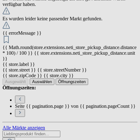
verfügbar haben.
Es wurden leider keine passender Markt gefunden.
{{ errorMessage }}
{{ Math.round(store.extensions.neti_store_pickup_distance.distance
* 100) / 100 }} {{ store.extensions.neti_store_pickup_distance.unit
}}
{{ store.label }}
{{ store.street }} {{ store.streetNumber }}
{{ store.zipCode }} {{ store.city }}
Ausgewählt
Auswählen
Öffnungszeiten
Öffnungszeiten:
Seite {{ pagination.page }} von {{ pagination.pageCount }}
Alle Märkte anzeigen