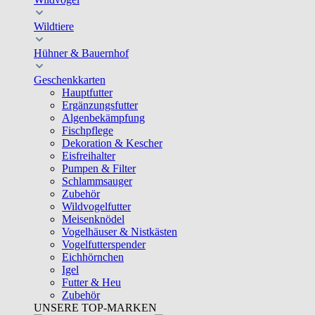
Wildtiere
Hühner & Bauernhof
Geschenkkarten
Hauptfutter
Ergänzungsfutter
Algenbekämpfung
Fischpflege
Dekoration & Kescher
Eisfreihalter
Pumpen & Filter
Schlammsauger
Zubehör
Wildvogelfutter
Meisenknödel
Vogelhäuser & Nistkästen
Vogelfutterspender
Eichhörnchen
Igel
Futter & Heu
Zubehör
UNSERE TOP-MARKEN