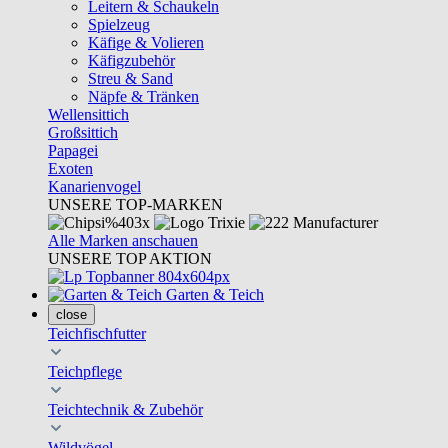
Leitern & Schaukeln
Spielzeug
Käfige & Volieren
Käfigzubehör
Streu & Sand
Näpfe & Tränken
Wellensittich
Großsittich
Papagei
Exoten
Kanarienvogel
UNSERE TOP-MARKEN
Alle Marken anschauen
UNSERE TOP AKTION
Garten & Teich
close
Teichfischfutter
Teichpflege
Teichtechnik & Zubehör
Wildvögel