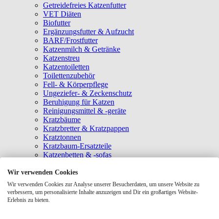
Getreidefreies Katzenfutter
VET Diäten
Biofutter
Ergänzungsfutter & Aufzucht
BARF/Frostfutter
Katzenmilch & Getränke
Katzenstreu
Katzentoiletten
Toilettenzubehör
Fell- & Körperpflege
Ungeziefer- & Zeckenschutz
Beruhigung für Katzen
Reinigungsmittel & -geräte
Kratzbäume
Kratzbretter & Kratzpappen
Kratztonnen
Kratzbaum-Ersatzteile
Katzenbetten & -sofas
Katzenhöhlen
Katzenhäuser
Wir verwenden Cookies
Hängematten & Fensterliegeplätze
Wir verwenden Cookies zur Analyse unserer Besucherdaten, um unsere Website zu
Katzendecken & -matten
verbessern, um personalisierte Inhalte anzuzeigen und Dir ein großartiges Website-
Baldrian- & Catnipspielzeug
Erlebnis zu bieten.
Spielmäuse & Bälle
Katzenangeln