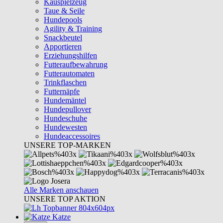
Kauspielzeug
Taue & Seile
Hundepools
Agility & Training
Snackbeutel
Apportieren
Erziehungshilfen
Futteraufbewahrung
Futterautomaten
Trinkflaschen
Futternäpfe
Hundemäntel
Hundepullover
Hundeschuhe
Hundewesten
Hundeaccessoires
UNSERE TOP-MARKEN
Alle Marken anschauen
UNSERE TOP AKTION
Katze