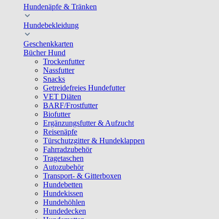
Hundenäpfe & Tränken
Hundebekleidung
Geschenkkarten
Bücher Hund
Trockenfutter
Nassfutter
Snacks
Getreidefreies Hundefutter
VET Diäten
BARF/Frostfutter
Biofutter
Ergänzungsfutter & Aufzucht
Reisenäpfe
Türschutzgitter & Hundeklappen
Fahrradzubehör
Tragetaschen
Autozubehör
Transport- & Gitterboxen
Hundebetten
Hundekissen
Hundehöhlen
Hundedecken