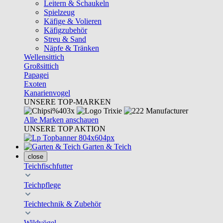
Leitern & Schaukeln
Spielzeug
Käfige & Volieren
Käfigzubehör
Streu & Sand
Näpfe & Tränken
Wellensittich
Großsittich
Papagei
Exoten
Kanarienvogel
UNSERE TOP-MARKEN
Alle Marken anschauen
UNSERE TOP AKTION
Garten & Teich
close
Teichfischfutter
Teichpflege
Teichtechnik & Zubehör
Wildvögel