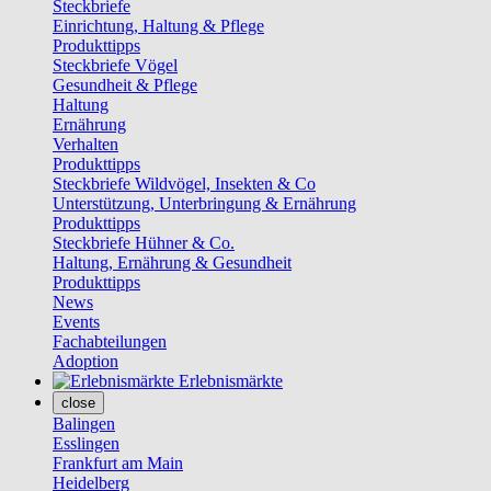
Steckbriefe
Einrichtung, Haltung & Pflege
Produkttipps
Steckbriefe Vögel
Gesundheit & Pflege
Haltung
Ernährung
Verhalten
Produkttipps
Steckbriefe Wildvögel, Insekten & Co
Unterstützung, Unterbringung & Ernährung
Produkttipps
Steckbriefe Hühner & Co.
Haltung, Ernährung & Gesundheit
Produkttipps
News
Events
Fachabteilungen
Adoption
Erlebnismärkte
close
Balingen
Esslingen
Frankfurt am Main
Heidelberg