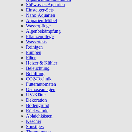
Süßwasser-Aquarien
Einsteiger-Sets
Nano-Aquarien
Aquarien-Möbel
Wasserpflege
Algenbekämpfung
Pflanzenpflege
Wassertests
Reinigen
Pumpen
Filter
Heizer & Kühler
Beleuchtung
Belüftung
CO2-Technik
Futterautomaten
Osmoseanlagen
UV-Klärer
Dekoration
Bodengrund
Rückwände
Ablaichkästen
Kescher
Sonstiges
Thermometer