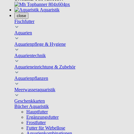
Aquaristik
close
Fischfutter
Aquarien
Aquarienpflege & Hygiene
Aquarientechnik
Aquarieneinrichtung & Zubehör
Aquarienpflanzen
Meerwasseraquaristik
Geschenkkarten
Bücher Aquaristik
Hauptfutter
Ergänzungsfutter
Frostfutter
Futter für Wirbellose
Aquarienkombinationen