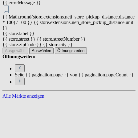
{{ errorMessage }}
{{ Math.round(store.extensions.neti_store_pickup_distance.distance
* 100) / 100 }} {{ store.extensions.neti_store_pickup_distance.unit
}}
{{ store.label }}
{{ store.street }} {{ store.streetNumber }}
{{ store.zipCode }} {{ store.city }}
Ausgewählt
Auswählen
Öffnungszeiten
Öffnungszeiten:
Seite {{ pagination.page }} von {{ pagination.pageCount }}
Alle Märkte anzeigen