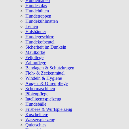
Hundematten
Hundesofas
Hundehütten
Hundetreppen
Hundekühlmatten
Leinen
Halsbänder
Hundegeschirre
Hundekotbeutel
Sicherheit im Dunkeln
Maulkörbe
Fellpflege
Zahnpflege
Bandagen & Schutzkragen
Floh- & Zeckenmittel
Windeln & Hygiene
Augen- & Ohrenpflege
Schermaschinen
Pfotenpflege
Intelligenzspielzeug
Hundebälle
Frisbees & Wurfspielzeug
Kuscheltiere
Wasserspielzeug
Quietschies