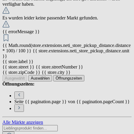
verfügbar haben.
Es wurden leider keine passender Markt gefunden.
{{ errorMessage }}
{{ Math.round(store.extensions.neti_store_pickup_distance.distance
* 100) / 100 }} {{ store.extensions.neti_store_pickup_distance.unit
}}
{{ store.label }}
{{ store.street }} {{ store.streetNumber }}
{{ store.zipCode }} {{ store.city }}
Ausgewählt
Auswählen
Öffnungszeiten
Öffnungszeiten:
Seite {{ pagination.page }} von {{ pagination.pageCount }}
Alle Märkte anzeigen