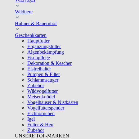
Wildtiere
Hühner & Bauernhof
Geschenkkarten
Hauptfutter
Ergänzungsfutter
Algenbekämpfung
Fischpflege
Dekoration & Kescher
Eisfreihalter
Pumpen & Filter
Schlammsauger
Zubehör
Wildvogelfutter
Meisenknödel
Vogelhäuser & Nistkästen
Vogelfutterspender
Eichhörnchen
Igel
Futter & Heu
Zubehör
UNSERE TOP-MARKEN