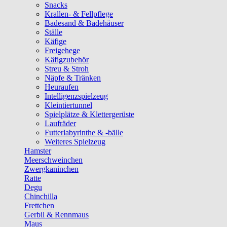
Snacks
Krallen- & Fellpflege
Badesand & Badehäuser
Ställe
Käfige
Freigehege
Käfigzubehör
Streu & Stroh
Näpfe & Tränken
Heuraufen
Intelligenzspielzeug
Kleintiertunnel
Spielplätze & Klettergerüste
Laufräder
Futterlabyrinthe & -bälle
Weiteres Spielzeug
Hamster
Meerschweinchen
Zwergkaninchen
Ratte
Degu
Chinchilla
Frettchen
Gerbil & Rennmaus
Maus