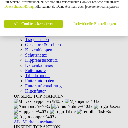
Für weitere Informationen zu den von uns verwendeten Cookies besuche bitte unsere
Intelligenzspielzeug
Datenschutzerklärung
. Hier kannst du Deine Auswahl auch jederzeit erneut anpassen.
Laserpointer & Elektrospielzeug
Katzentunnel
Clicker & Target Sticks für Katzen
Alle Cookies akzeptieren
Weiteres Katzenspielzeug
Individuelle Einstellungen
Transportboxen
Halsbänder
Tragetaschen
Geschirre & Leinen
Katzenklappen
Schutznetze
Kippfensterschutz
Katzenkameras
Futternäpfe
Trinkbrunnen
Futterautomaten
Futteraufbewahrung
Kittenfutter
UNSERE TOP-MARKEN
Alle Marken anschauen
UNSERE TOP AKTION