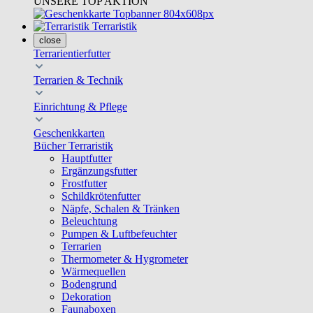
UNSERE TOP AKTION
Terraristik
close
Terrarientierfutter
Terrarien & Technik
Einrichtung & Pflege
Geschenkkarten
Bücher Terraristik
Hauptfutter
Ergänzungsfutter
Frostfutter
Schildkrötenfutter
Näpfe, Schalen & Tränken
Beleuchtung
Pumpen & Luftbefeuchter
Terrarien
Thermometer & Hygrometer
Wärmequellen
Bodengrund
Dekoration
Faunaboxen