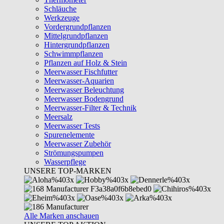
Schläuche
Werkzeuge
Vordergrundpflanzen
Mittelgrundpflanzen
Hintergrundpflanzen
Schwimmpflanzen
Pflanzen auf Holz & Stein
Meerwasser Fischfutter
Meerwasser-Aquarien
Meerwasser Beleuchtung
Meerwasser Bodengrund
Meerwasser-Filter & Technik
Meersalz
Meerwasser Tests
Spurenelemente
Meerwasser Zubehör
Strömungspumpen
Wasserpflege
UNSERE TOP-MARKEN
Alle Marken anschauen